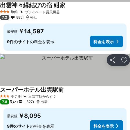
出雲神々縁結びの宿 紺家
旅館
プライベート露天風呂
3 ホテルのランク
7.2
885
松江
￥14,597
最安値
9件のサイト
の料金を表示
料金を表示
シェア
お
スーパーホテル出雲駅前
ホテル
出雲市駅からすぐ
3 ホテルのランク
7.8
良い
1,327
出雲
￥8,095
最安値
9件のサイト
の料金を表示
料金を表示