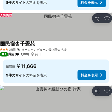
8件のサイト
の料金を表示
料金を表示
人気施設
シェア
お
国民宿舎千畳苑
旅館
オーシャンビューの最上階大浴場
3 ホテルのランク
8.1
満足
1,100
浜田
￥11,666
最安値
9件のサイト
の料金を表示
料金を表示
シェア
お