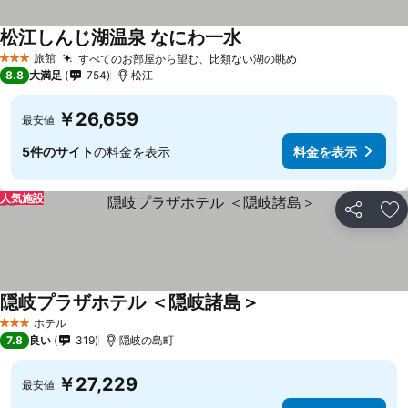
松江しんじ湖温泉 なにわ一水
旅館
すべてのお部屋から望む、比類ない湖の眺め
3 ホテルのランク
8.8
大満足
754
松江
￥26,659
最安値
5件のサイト
の料金を表示
料金を表示
人気施設
シェア
お
隠岐プラザホテル ＜隠岐諸島＞
ホテル
3 ホテルのランク
7.8
良い
319
隠岐の島町
￥27,229
最安値