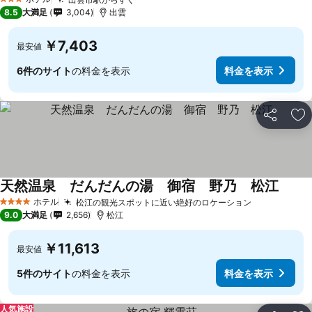
3 ホテルのランク
8.5
大満足
3,004
出雲
￥7,403
最安値
6件のサイト
の料金を表示
料金を表示
シェア
お
天然温泉 だんだんの湯 御宿 野乃 松江
ホテル
松江の観光スポットに近い絶好のロケーション
4 ホテルのランク
9.0
大満足
2,656
松江
￥11,613
最安値
5件のサイト
の料金を表示
料金を表示
人気施設