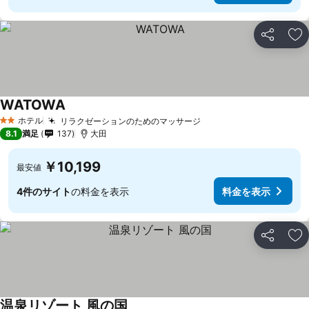
シェア
お
WATOWA
ホテル
リラクゼーションのためのマッサージ
2 ホテルのランク
8.1
満足
137
大田
￥10,199
最安値
4件のサイト
の料金を表示
料金を表示
シェア
お
温泉リゾート 風の国