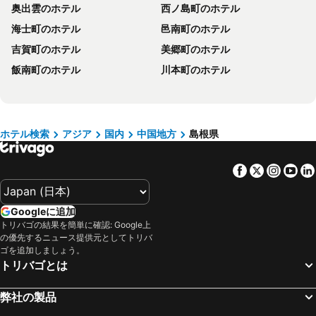
福井のホテル
滋賀県のホテル
奥出雲のホテル
西ノ島町のホテル
関東地方のホテル
石川県のホテル
海士町のホテル
邑南町のホテル
宮城県のホテル
兵庫県のホテル
吉賀町のホテル
美郷町のホテル
近畿地方のホテル
鳥取県のホテル
飯南町のホテル
川本町のホテル
島根県のホテル
群馬県のホテル
新潟県のホテル
大阪府のホテル
愛知県のホテル
神奈川県のホテル
ホテル検索
アジア
国内
中国地方
島根県
山口のホテル
九州地方のホテル
栃木のホテル
愛媛県のホテル
Facebook
Twitter
Insta
Yo
Googleに追加
トリバゴの結果を簡単に確認: Google上
の優先するニュース提供元としてトリバ
ゴを追加しましょう。
トリバゴとは
弊社の製品