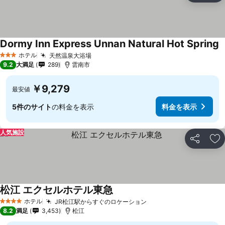
Dormy Inn Express Unnan Natural Hot Spring
ホテル
天然温泉大浴場
3 ホテルのランク
9.2
大満足
289
雲南市
￥9,279
最安値
5件のサイト
の料金を表示
料金を表示
人気施設
シェア
お
松江 エクセルホテル東急
ホテル
JR松江駅からすぐのロケーション
4 ホテルのランク
8.2
満足
3,453
松江