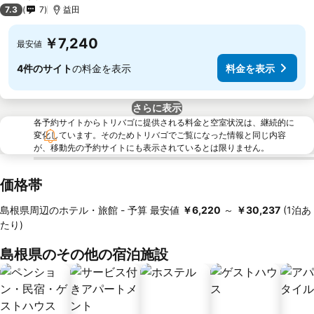
3 ホテルのランク
7.3
7
益田
￥7,240
最安値
4件のサイト
の料金を表示
料金を表示
さらに表示
各予約サイトからトリバゴに提供される料金と空室状況は、継続的に
変化しています。そのためトリバゴでご覧になった情報と同じ内容
が、移動先の予約サイトにも表示されているとは限りません。
価格帯
島根県周辺のホテル・旅館 -
予算
最安値
‎￥6,220
～
‎￥30,237
(1泊あ
たり)
島根県のその他の宿泊施設