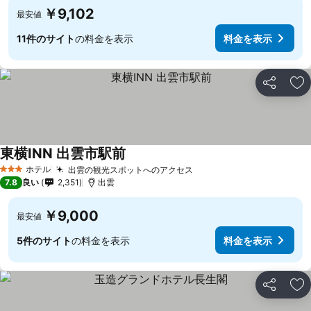
￥9,102
最安値
11件のサイト
の料金を表示
料金を表示
シェア
お
東横INN 出雲市駅前
ホテル
出雲の観光スポットへのアクセス
3 ホテルのランク
7.8
良い
2,351
出雲
￥9,000
最安値
5件のサイト
の料金を表示
料金を表示
シェア
お