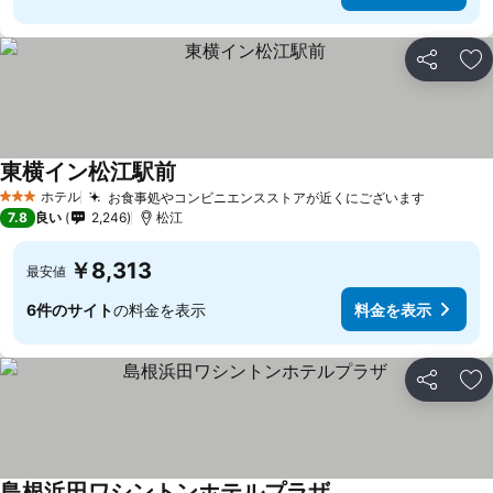
シェア
お
東横イン松江駅前
ホテル
お食事処やコンビニエンスストアが近くにございます
3 ホテルのランク
7.8
良い
2,246
松江
￥8,313
最安値
6件のサイト
の料金を表示
料金を表示
シェア
お
島根浜田ワシントンホテルプラザ