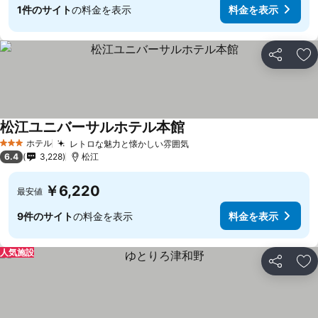
1件のサイト
の料金を表示
料金を表示
シェア
お
松江ユニバーサルホテル本館
ホテル
レトロな魅力と懐かしい雰囲気
3 ホテルのランク
6.4
3,228
松江
￥6,220
最安値
9件のサイト
の料金を表示
料金を表示
人気施設
シェア
お