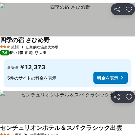
シェア
お
四季の宿 さひめ野
旅館
伝統的な温泉大浴場
3 ホテルのランク
7.6
良い
518
大田
￥12,373
最安値
5件のサイト
の料金を表示
料金を表示
シェア
お
センチュリオンホテル＆スパ クラシック出雲
ホテル
出雲市駅からすぐ