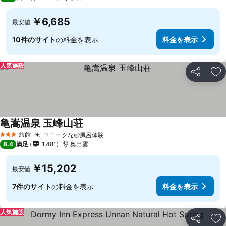
￥6,685
最安値
10件のサイト
の料金を表示
料金を表示
人気施設
シェア
お
亀嵩温泉 玉峰山荘
旅館
ユニークな砂風呂体験
3 ホテルのランク
8.4
満足
1,481
奥出雲
￥15,202
最安値
7件のサイト
の料金を表示
料金を表示
人気施設
シェア
お