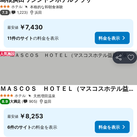
ホテル
本格的な和朝食体験
3 ホテルのランク
7.3
1,223
浜田
￥7,430
最安値
11件のサイト
の料金を表示
料金を表示
人気施設
シェア
お
ＭＡＳＣＯＳ ＨＯＴＥＬ（マスコスホテル益田温泉）
ホテル
天然増田温泉
4 ホテルのランク
8.9
大満足
905
益田
￥8,253
最安値
6件のサイト
の料金を表示
料金を表示