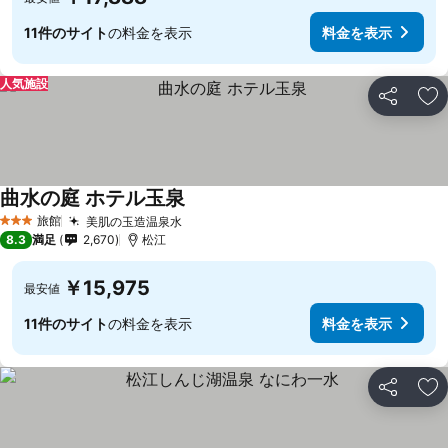
11件のサイト
の料金を表示
料金を表示
人気施設
シェア
お
曲水の庭 ホテル玉泉
旅館
美肌の玉造温泉水
3 ホテルのランク
8.3
満足
2,670
松江
￥15,975
最安値
11件のサイト
の料金を表示
料金を表示
シェア
お