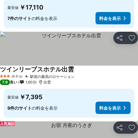
￥17,110
最安値
7件のサイト
の料金を表示
料金を表示
シェア
お
ツインリーブスホテル出雲
ホテル
駅前の最高のロケーション
3 ホテルのランク
7.9
良い
1,603
出雲
￥7,395
最安値
9件のサイト
の料金を表示
料金を表示
人気施設
シェア
お