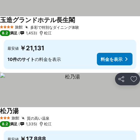
玉造グランドホテル長生閣
旅館
多彩で特別なダイニング体験
4 ホテルのランク
8.2
満足
1,453
松江
￥21,131
最安値
10件のサイト
の料金を表示
料金を表示
シェア
お
松乃湯
旅館
質の高い温泉
3 ホテルのランク
8.2
満足
1,335
松江
￥17,888
最安値