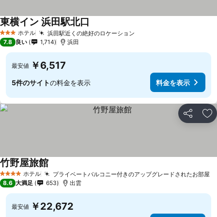
東横イン 浜田駅北口
ホテル
浜田駅近くの絶好のロケーション
3 ホテルのランク
7.8
良い
1,714
浜田
￥6,517
最安値
5件のサイト
の料金を表示
料金を表示
シェア
お
竹野屋旅館
ホテル
プライベートバルコニー付きのアップグレードされたお部屋
4 ホテルのランク
8.6
大満足
653
出雲
￥22,672
最安値