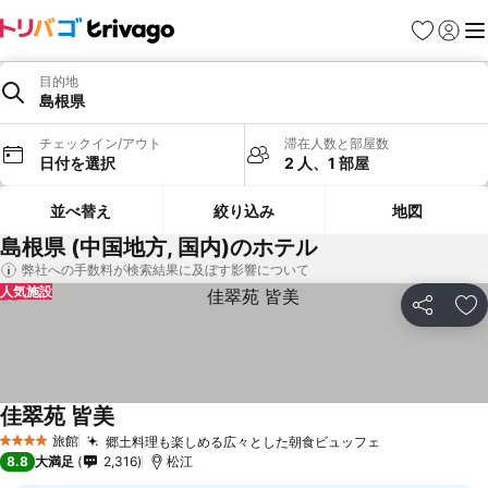
お気に入り
ログイ
メ
目的地
島根県
チェックイン/アウト
滞在人数と部屋数
日付を選択
2 人、1 部屋
並べ替え
絞り込み
地図
島根県 (中国地方, 国内)のホテル
弊社への手数料が検索結果に及ぼす影響について
人気施設
シェア
お
佳翠苑 皆美
旅館
郷土料理も楽しめる広々とした朝食ビュッフェ
4 ホテルのランク
8.8
大満足
2,316
松江