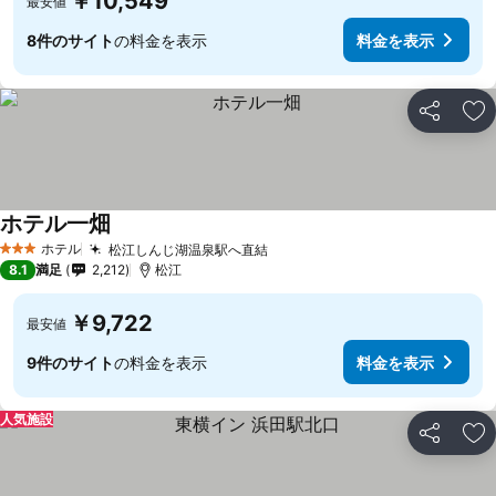
￥10,549
最安値
8件のサイト
の料金を表示
料金を表示
シェア
お
ホテル一畑
ホテル
松江しんじ湖温泉駅へ直結
3 ホテルのランク
8.1
満足
2,212
松江
￥9,722
最安値
9件のサイト
の料金を表示
料金を表示
人気施設
シェア
お