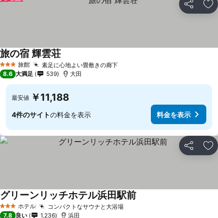
シェア
お
旅の宿 輝雲荘
旅館
素足に心地よい畳敷きの廊下
3 ホテルのランク
8.6
大満足
539
大田
￥11,188
最安値
4件のサイト
の料金を表示
料金を表示
シェア
お
グリーンリッチホテル浜田駅前
ホテル
コンパクトなサウナと大浴場
3 ホテルのランク
7.8
良い
1,236
浜田