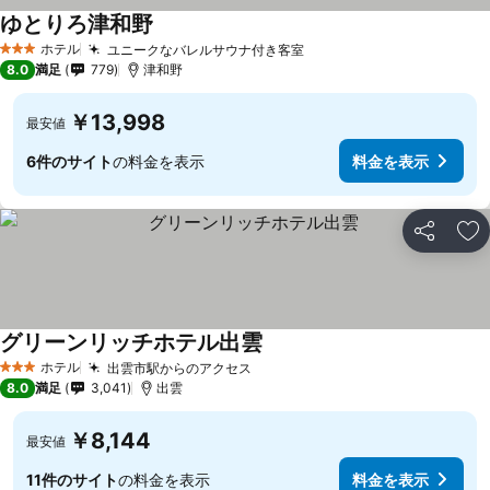
ゆとりろ津和野
ホテル
ユニークなバレルサウナ付き客室
3 ホテルのランク
8.0
満足
779
津和野
￥13,998
最安値
6件のサイト
の料金を表示
料金を表示
シェア
お
グリーンリッチホテル出雲
ホテル
出雲市駅からのアクセス
3 ホテルのランク
8.0
満足
3,041
出雲
￥8,144
最安値
11件のサイト
の料金を表示
料金を表示