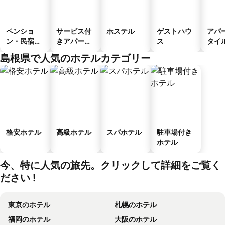
ペンショ
サービス付
ホステル
ゲストハウ
アパ
ン・民宿・
きアパート
ス
タイ
ゲストハウ
メント
ル
島根県で人気のホテルカテゴリー
ス
格安ホテル
高級ホテル
スパホテル
駐車場付き
ホテル
今、特に人気の旅先。クリックして詳細をご覧く
ださい !
東京のホテル
札幌のホテル
福岡のホテル
大阪のホテル