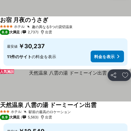
お宿 月夜のうさぎ
ホテル
趣の異なる5つの貸切温泉
4 ホテルのランク
8.8
大満足
2,737
出雲
￥30,237
最安値
11件のサイト
の料金を表示
料金を表示
人気施設
シェア
お
天然温泉 八雲の湯 ドーミーイン出雲
ホテル
駅前の最高のロケーション
3 ホテルのランク
8.9
大満足
5,563
出雲