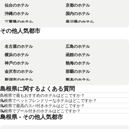
仙台のホテル
京都のホテル
沖縄のホテル
国内のホテル
三重県のホテル
香川県のホテル
その他人気都市
東京都のホテル
山梨県のホテル
名古屋のホテル
広島のホテル
横浜のホテル
函館のホテル
神戸のホテル
熱海のホテル
金沢市のホテル
那覇のホテル
新潟市のホテル
熊本のホテル
島根県に関するよくある質問
箱根のホテル
ソウルのホテル
島根県で最もおすすめのホテルはどこですか？
鹿児島のホテル
別府のホテル
島根県でペットフレンドリーなホテルはどこですか？
軽井沢のホテル
高知のホテル
島根県で最高のスパ付きホテルはどこですか？
島根県でプール付きのホテルはどこですか？
長崎のホテル
盛岡のホテル
島根県 - その他人気都市
浦安市のホテル
北海道のホテル