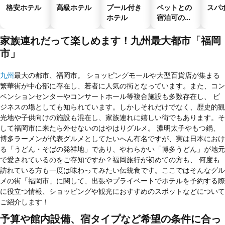
格安ホテル
高級ホテル
プール付き
ペットとの
スパ
ホテル
宿泊可のホ
テル
家族連れだって楽しめます！九州最大都市「福岡
市」
九州
最大の都市、福岡市。 ショッピングモールや大型百貨店が集まる
繁華街が中心部に存在し、若者に人気の街となっています。また、コン
ベンションセンターやコンサートホール等複合施設も多数存在し、 ビ
ジネスの場としても知られています。しかしそれだけでなく、歴史的観
光地や子供向けの施設も混在し、家族連れに嬉しい街でもあります。そ
して福岡市に来たら外せないのはやはりグルメ。 濃明太子やもつ鍋、
博多ラーメンが代表グルメとしてたいへん有名ですが、実は日本におけ
る「うどん・そばの発祥地」であり、やわらかい「博多うどん」が地元
で愛されているのをご存知ですか？福岡旅行が初めての方も、 何度も
訪れている方も一度は味わってみたい伝統食です。ここではそんなグル
メの街「福岡市」に関して、出張やプライベートでホテルを予約する際
に役立つ情報、ショッピングや観光におすすめのスポットなどについて
ご紹介します！
予算や館内設備、宿タイプなど希望の条件に合っ