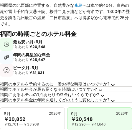
福岡県の北西部に位置する、自然豊かな
糸島
へは車で約40分。白糸の
滝や雷山千如寺大悲王院、桜井二見ヶ浦などが有名です。1300年の歴
史を誇る九州最古の温泉「二日市温泉」へは博多駅から電車で約25分
です。
福岡の時期ごとのホテル料金
最も安い月: 9月
1泊あたり
￥20,548
年間の典型的な料金
1泊あたり
￥25,647
ピーク月: 5月
1泊あたり
￥31,631
福岡に関するよくある質問
福岡のホテルを予約するのに一番お得な時期はいつですか?
福岡でホテル料金が最も高くなる時期はいつですか?
福岡にあるホテルの1泊あたりの料金はいくらですか?
福岡のホテル料金は年間を通してどのように変化しますか?
8月
2026年
9月
2026年
￥20,852
￥20,548
￥12,701
—
￥38,909
￥12,296
—
￥41,646