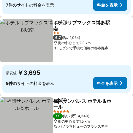
7件のサイト
の料金を表示
料金を表示
ホテルリブマックス博多駅
シェア
お気に入りに追加
南
2 ホテルのランク
6.7
1,054
街の中心まで2.3 km
モダンで手頃な価格の都市拠点
￥3,695
最安値
9件のサイト
の料金を表示
料金を表示
福岡サンパレス ホテル＆ホ
シェア
お気に入りに追加
ール
5 ホテルのランク
7.9
良い
4,340
街の中心まで1.5 km
パノラマビューのフランス料理