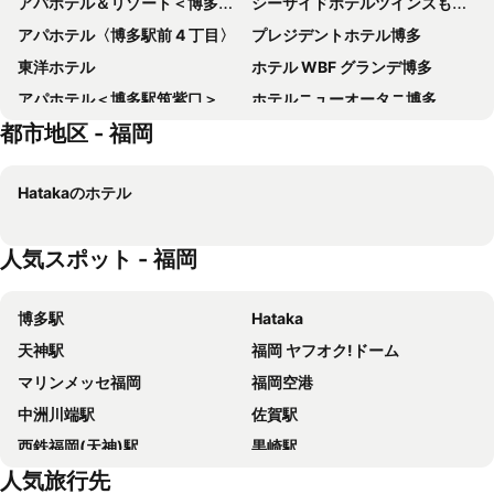
アパホテル＆リゾート＜博多駅東＞
シーサイドホテルツインズももち
アパホテル〈博多駅前 4 丁目〉
プレジデントホテル博多
東洋ホテル
ホテル WBF グランデ博多
アパホテル＜博多駅筑紫口＞
ホテルニューオータニ博多
都市地区 - 福岡
ヒルトン福岡シーホーク
9h nine hours Hakata station
マリンホテル新館
西鉄グランドホテル
Hatakaのホテル
THE358 ソラ
西鉄イン福岡
ホテルリブマックス博多中洲
ホテルサードプレイス博多
人気スポット - 福岡
アパホテル＜博多駅前２丁目＞
ダイワロイネットホテル博多祇園
ホテルルートイン博多駅南
ホテルリブマックス福岡天神ＷＥＳＴ
博多駅
Hataka
福岡東映ホテル
R&Bホテル 博多駅前第2
天神駅
福岡 ヤフオク!ドーム
博多中洲ワシントンホテルプラザ
ホテルリブマックス福岡天神
マリンメッセ福岡
福岡空港
ホテル法華クラブ福岡
プラザホテルプルミエ
中洲川端駅
佐賀駅
ホテルフォルツァ博多駅筑紫口 Ⅰ
ホテルクリオコート博多
西鉄福岡(天神)駅
黒崎駅
西鉄イン天神
ホテルルートイン博多駅前
人気旅行先
キャナルシティ博多
福岡 ヤフオク ドーム
ホテルマイステイズ福岡天神南
ザ・レジデンシャルスイート・福岡