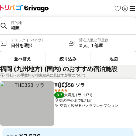
お気に入り
ログイ
メ
目的地
福岡
チェックイン/アウト
滞在人数と部屋数
日付を選択
2 人、1 部屋
並べ替え
絞り込み
地図
福岡 (九州地方) (国内) のおすすめ宿泊施設
弊社への手数料が検索結果に及ぼす影響について
THE358 ソラ
シェア
お気に入りに追加
4 ホテルのランク
8.7
大満足
1,171
街の中心まで8.7 km
空高く広がるパノラマレセプション