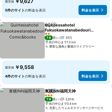
￥9,627
最安値
5件のサイト
の料金を表示
料金を表示
Quintessahotel
シェア
お気に入りに追加
Fukuokawatanabedouri
Comic&books
2 ホテルのランク
7.6
良い
357
街の中心まで1.3 km
豊富な漫画と書籍のライブラリー
￥9,558
最安値
4件のサイト
の料金を表示
料金を表示
東横INN福岡天神
シェア
お気に入りに追加
3 ホテルのランク
7.9
良い
2,614
街の中心まで0.4 km
充実したウェルネスマッサージサービス