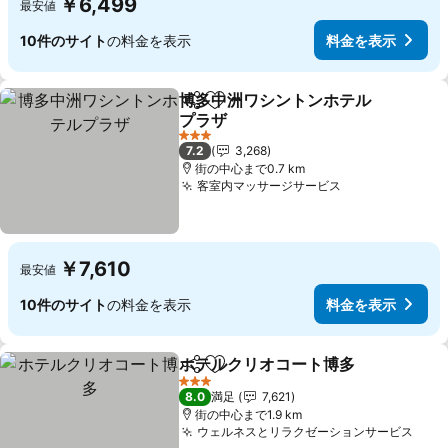
￥6,499
最安値
10件のサイト
の料金を表示
料金を表示
博多中洲ワシントンホテル
シェア
お気に入りに追加
プラザ
3 ホテルのランク
7.2
3,268
街の中心まで0.7 km
客室内マッサージサービス
￥7,610
最安値
10件のサイト
の料金を表示
料金を表示
ホテルクリオコート博多
シェア
お気に入りに追加
3 ホテルのランク
8.0
満足
7,621
街の中心まで1.9 km
ウェルネスとリラクゼーションサービス