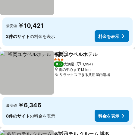
￥10,421
最安値
2件のサイト
の料金を表示
料金を表示
福岡ユウベルホテル
シェア
お気に入りに追加
3 ホテルのランク
8.6
大満足
1,994
街の中心まで1.1 km
リラックスできる共用屋内浴場
￥6,346
最安値
8件のサイト
の料金を表示
料金を表示
西鉄ホテル クルーム 博多