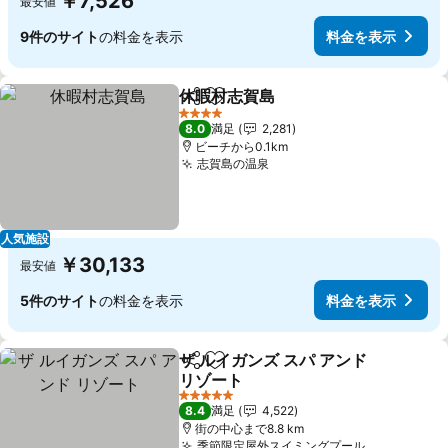
￥7,526
最安値
9件のサイト
の料金を表示
料金を表示
休暇村志賀島
シェア
お気に入りに追加
4 ホテルのランク
8.0
満足
2,281
ビーチから0.1km
志賀島の温泉
人気施設
￥30,133
最安値
5件のサイト
の料金を表示
料金を表示
ザ ルイガンズ スパ アンド
シェア
お気に入りに追加
リゾート
5 ホテルのランク
8.4
満足
4,522
街の中心まで8.8 km
季節限定屋外スイミングプール