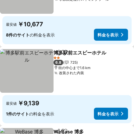
￥10,677
最安値
8件のサイト
の料金を表示
料金を表示
博多駅前エスビーホテル
シェア
お気に入りに追加
2 ホテルのランク
6.8
725
街の中心まで1.6 km
改装された内装
￥9,139
最安値
1件のサイト
の料金を表示
料金を表示
WeBase 博多