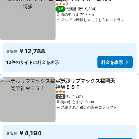
シェア
お気に入りに追加
4 ホテルのランク
8.5
大満足
9,364
街の中心まで1.7 km
アジアン磯貝じゃこくじらレストラン
￥12,788
最安値
12件のサイト
の料金を表示
料金を表示
ホテルリブマックス福岡天
シェア
お気に入りに追加
神ＷＥＳＴ
3 ホテルのランク
7.3
1,281
街の中心まで1.0 km
洗練された都会の滞在コンセプト
￥4,194
最安値