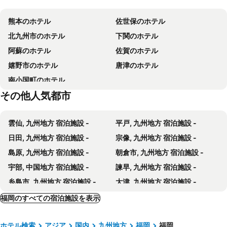
久留米駅
マリンワールド海の中道
平和台ホテル5
ホテル モンテ エルマーナ福岡
熊本のホテル
佐世保のホテル
西鉄久留米駅
福岡国際会議場
ホテルニューガイアドーム前
西鉄ホテル クルーム 博多
北九州市のホテル
下関のホテル
福岡国際センター
唐人町駅
HEARTS Capsule Hotel & Spa Nakasu -Male only-
福岡シェアホテル
阿蘇のホテル
佐賀のホテル
西新駅
薬院駅
ホテルモントレ福岡
ホテルリブマックス博多駅前
嬉野市のホテル
唐津のホテル
アクロス福岡
エルガーラホール
変なホテル福岡博多
マースガーデンホテル博多
南小国町のホテル
西鉄ホール
祇園駅
ホテルナインステイツ博多
ベッセルイン博多中洲
その他人気都市
九州国立博物館
大濠公園駅
ホテルオークラ福岡
ホテルマイステイズ福岡天神
千代県庁口駅
雑餉隈駅
ホテルオリエンタルエクスプレス福岡 中洲川端
ホテルモントレ ラ・スール福岡
雲仙, 九州地方 宿泊施設 -
平戸, 九州地方 宿泊施設 -
Kasanoyado Wasan
One Fukuoka Hotel
日田, 九州地方 宿泊施設 -
宗像, 九州地方 宿泊施設 -
コンフォートイン福岡天神
ホテル グランドルチェ博多
島原, 九州地方 宿泊施設 -
朝倉市, 九州地方 宿泊施設 -
The Loft Inn Fukuoka
福岡アルティ イン
宇部, 中国地方 宿泊施設 -
諫早, 九州地方 宿泊施設 -
MKホテルズ西中洲
Hakata Floral Inn Nakasu / Vacation STAY 80214
糸島市, 九州地方 宿泊施設 -
大津, 九州地方 宿泊施設 -
コートホテル福岡天神
博多フローラルイン中洲
武雄市, 九州地方 宿泊施設 -
九重, 九州地方 宿泊施設 -
福岡のすべての宿泊施設を表示
ソラリア西鉄ホテル福岡
東急ステイ 福岡天神
山鹿, 九州地方 宿泊施設 -
大村, 九州地方 宿泊施設 -
東横INN 博多西中洲
ウェルキャビン天神【男性専用】
ホテル検索
アジア
国内
九州地方
福岡
福岡
玉名, 九州地方 宿泊施設 -
柳川, 九州地方 宿泊施設 -