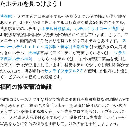
たホテルを見つけよう！
博多駅
・ 天神周辺には高級ホテルから格安ホテルまで幅広い選択肢が
あります。利便性が特に高いホテルは駅直結や徒歩5分圏内のホテル。
博多駅直結のホテルは
ホテル日航福岡
。
ホテルクリオコート博多
は
JR博多駅筑紫口出口から徒歩0分の場所に位置しています。さらに、ア
メニティや館内設備にこだわりを持つビジネスホテルもあります。
ス
ーパーホテルＬｏｈａｓ博多駅・筑紫口天然温泉
は天然温泉の大浴場
付きのホテル。
天神駅
直結でアメニティが充実しているのは、
ソラリ
ア西鉄ホテル福岡
。 こちらのホテルでは、九州の伝統工芸品を使用し
たアメニティが使用されています。格安ホテルで少しでも費用を浮かせ
たい方には、博多駅前の
サンライフホテル2.3
が便利。お財布にも優し
く、ビジネスや観光にも最適です。
福岡の格安宿泊施設
福岡にはリーズナブルな料金で快適に泊まれる多種多様な宿泊施設が数
多くあります。 福岡の名産「明太子」を朝食に盛り込むホテルや素泊
まりプランを提供する格安宿、女性専用フロアを設けたカプセルホテ
ル、 天然温泉大浴場付きホテルなど、選択肢は大変豊富！レビューや
写真をもとに各宿の特徴を比較して、好みの宿を予約しましょう。