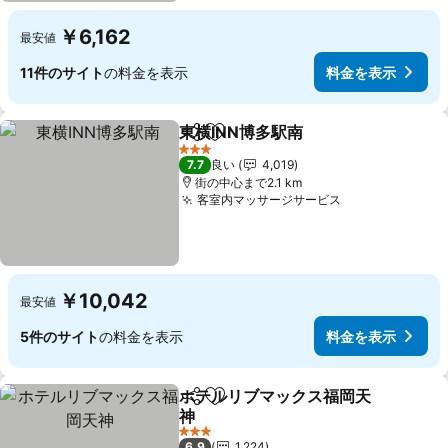
￥6,162
最安値
11件のサイト
の料金を表示
料金を表示
東横INN博多駅南
シェア
お気に入りに追加
3 ホテルのランク
7.7
良い
4,019
街の中心まで2.1 km
客室内マッサージサービス
￥10,042
最安値
5件のサイト
の料金を表示
料金を表示
ホテルリブマックス福岡天
シェア
お気に入りに追加
神
3 ホテルのランク
6.9
1,224