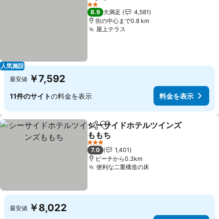
シェア
お気に入りに追加
2 ホテルのランク
8.9
大満足
4,581
街の中心まで0.8 km
屋上テラス
人気施設
￥7,592
最安値
11件のサイト
の料金を表示
料金を表示
シーサイドホテルツインズ
シェア
お気に入りに追加
ももち
3 ホテルのランク
7.0
1,401
ビーチから0.3km
便利な二重構造の床
￥8,022
最安値