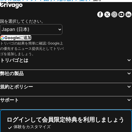
HOTEL CASVI TENJIN ホテル キャスヴィ 天神
THE HOTELS HAKATA 春重 新館
中津, 九州地方 宿泊施設 -
宮若市, 九州地方 宿泊施設 -
The Gate Hotel Fukuoka By Hulic
Goom Monthly Nakasu Maxim
Facebook
Twitter
Insta
Yo
鳥栖, 九州地方 宿泊施設 -
壱岐島, 九州地方 宿泊施設 -
goom Hotel Nakasu Bluge
seven x seven 糸島
国を選択してください。
別府, 九州地方 宿泊施設 -
熊本, 九州地方 宿泊施設 -
Mizuka Hakata 1 - Unmanned Hotel
ホテル イル パラッツオ
北九州市, 九州地方 宿泊施設 -
大分, 九州地方 宿泊施設 -
Long Vacation Resort
Cocone house Ohoripark
Googleに追加
阿蘇, 九州地方 宿泊施設 -
由布市, 九州地方 宿泊施設 -
トリバゴの結果を簡単に確認: Google上
ゾンクホテル天神渡辺通
ホテル東興 博多祇園
の優先するニュース提供元としてトリバ
佐賀, 九州地方 宿泊施設 -
嬉野市, 九州地方 宿泊施設 -
プリンス スマート イン 博多
Myaku Private Sauna - Vacation Stay 10292v
ゴを追加しましょう。
東京, 関東地方 宿泊施設 -
大阪, 近畿地方 宿泊施設 -
トリバゴとは
Living Like Hotel Hakataekiminami
アコードホテル
札幌, 北海道 宿泊施設 -
浦安市, 関東地方 宿泊施設 -
Bunshodo Hotel
オリエンタルホテル福岡 博多ステーション
弊社の製品
京都, 近畿地方 宿泊施設 -
横浜, 関東地方 宿泊施設 -
ザ ロイヤルパーク キャンバス 福岡中洲
名古屋, 中部/北陸地方 宿泊施設 -
神戸, 近畿地方 宿泊施設 -
規約とポリシー
サポート
ログインして会員限定特典を利用しましょう
体験をカスタマイズ