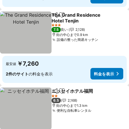
The Grand Residence
シェア
お気に入りに追加
Hotel Tenjin
3 ホテルのランク
7.5
良い
2,128
街の中心まで0.9 km
設備の整った簡易キッチン
￥7,260
最安値
2件のサイト
の料金を表示
料金を表示
ニッセイホテル福岡
シェア
お気に入りに追加
2 ホテルのランク
6.5
2,168
街の中心まで1.3 km
便利な自転車レンタル