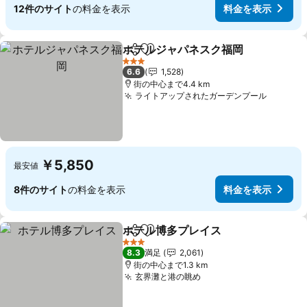
12件のサイト
の料金を表示
料金を表示
ホテルジャパネスク福岡
シェア
お気に入りに追加
3 ホテルのランク
6.6
1,528
街の中心まで4.4 km
ライトアップされたガーデンプール
￥5,850
最安値
8件のサイト
の料金を表示
料金を表示
ホテル博多プレイス
シェア
お気に入りに追加
3 ホテルのランク
8.3
満足
2,061
街の中心まで1.3 km
玄界灘と港の眺め