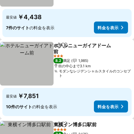
￥4,438
最安値
7件のサイト
の料金を表示
料金を表示
ホテルニューガイアドーム
シェア
お気に入りに追加
前
3 ホテルのランク
8.2
満足
1,985
街の中心まで3.1 km
モダンなレジデンシャルスタイルのコンセプ
ト
￥7,851
最安値
10件のサイト
の料金を表示
料金を表示
東横イン博多口駅前
シェア
お気に入りに追加
4 ホテルのランク