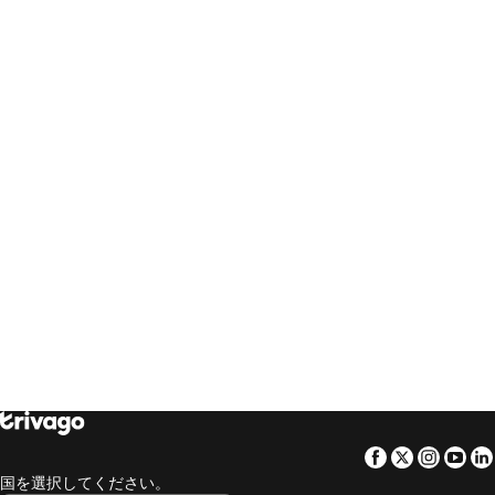
trivago
‏ Sverige
trivago
‏ Singapore
いわきのホテル
福井のホテル
trivago
‏ العالم العربي
trivago
‏ Slovenija
福島のホテル
高山のホテル
trivago
‏ Slovensko
trivago
‏ ประเทศไทย
那須町のホテル
和歌山のホテル
trivago
‏ Türkiye
trivago
‏ 台灣
米子市のホテル
石垣のホテル
trivago
‏ United Kingdom
trivago
‏ USA
富士河口湖のホテル
八戸のホテル
trivago
‏ Uruguay
trivago
‏ Việt Nam
台北のホテル
那須塩原市のホテル
trivago
‏ South Africa
千歳のホテル
甲府のホテル
弘前のホテル
伊東のホテル
福山のホテル
佐世保のホテル
阿蘇のホテル
霧島のホテル
御殿場のホテル
郡山のホテル
鎌倉のホテル
登別のホテル
大津のホテル
佐渡のホテル
佐賀のホテル
稚内のホテル
Facebook
Twitter
Insta
Yo
下田のホテル
川崎市のホテル
国を選択してください。