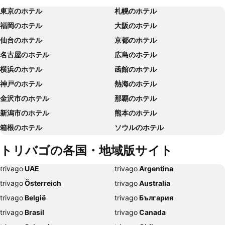
東京のホテル
札幌のホテル
福岡のホテル
大阪のホテル
仙台のホテル
京都のホテル
名古屋のホテル
広島のホテル
横浜のホテル
函館のホテル
神戸のホテル
熱海のホテル
金沢市のホテル
那覇のホテル
新潟市のホテル
熊本のホテル
箱根のホテル
ソウルのホテル
鹿児島のホテル
別府のホテル
トリバゴの各国・地域版サイト
軽井沢のホテル
高知のホテル
trivago
‏ UAE
trivago
‏ Argentina
長崎のホテル
盛岡のホテル
trivago
‏ Österreich
trivago
‏ Australia
浦安市のホテル
長野のホテル
trivago
‏ België
trivago
‏ България
岡山のホテル
旭川のホテル
trivago
‏ Brasil
trivago
‏ Canada
宮崎のホテル
松本のホテル