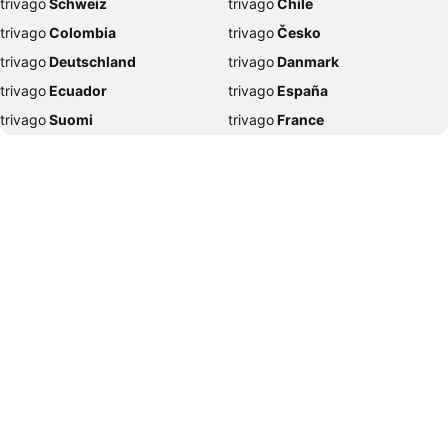
trivago
‏ Schweiz
trivago
‏ Chile
大分のホテル
帯広のホテル
trivago
‏ Colombia
trivago
‏ Česko
富山市のホテル
青森のホテル
trivago
‏ Deutschland
trivago
‏ Danmark
浜松のホテル
姫路のホテル
trivago
‏ Ecuador
trivago
‏ España
白浜のホテル
松山のホテル
trivago
‏ Suomi
trivago
‏ France
静岡のホテル
千葉のホテル
trivago
‏ Ελλάδα
trivago
‏ 香港
秋田のホテル
高松のホテル
trivago
‏ Hrvatska
trivago
‏ Magyarország
伊勢のホテル
鳥羽のホテル
trivago
‏ Indonesia
trivago
‏ Ireland
奈良のホテル
松江のホテル
trivago
‏ ישראל
trivago
‏ India
伊豆市のホテル
釧路のホテル
trivago
‏ Italia
trivago
‏ 日本
宮古島のホテル
小樽のホテル
trivago
‏ 한국
trivago
‏ México
山形のホテル
出雲のホテル
trivago
‏ Malaysia
trivago
‏ Nederland
北九州市のホテル
草津町のホテル
trivago
‏ Norge
trivago
‏ New Zealand
倉敷のホテル
宇都宮のホテル
trivago
‏ Perú
trivago
‏ Pilipinas
日光のホテル
徳島のホテル
trivago
‏ Polska
trivago
‏ Portugal
沼津のホテル
下関のホテル
trivago
‏ România
trivago
‏ Srbija
会津若松のホテル
岐阜のホテル