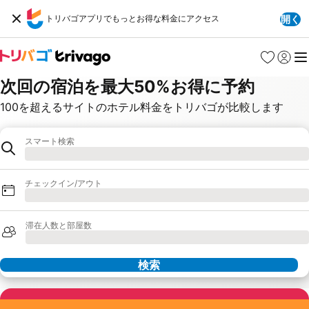
トリバゴアプリでもっとお得な料金にアクセス
開く
お気に入り
ログイ
メ
次回の宿泊を最大50%お得に予約
100を超えるサイトのホテル料金をトリバゴが比較します
目的地
目的地
ロード中
チェックイン/アウト
ロード中
滞在人数と部屋数
ロード中
検索
パートナー