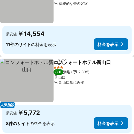
伝統的な畳の客室
￥14,554
最安値
11件のサイト
の料金を表示
料金を表示
コンフォートホテル新山口
シェア
お気に入りに追加
3 ホテルのランク
8.0
満足
2,335
山口
新山口駅に近接
人気施設
￥5,772
最安値
8件のサイト
の料金を表示
料金を表示