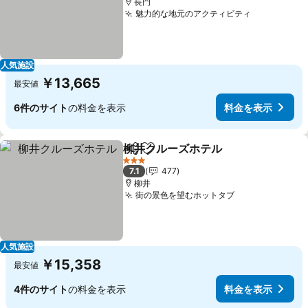
長門
魅力的な地元のアクティビティ
人気施設
￥13,665
最安値
6件のサイト
の料金を表示
料金を表示
柳井クルーズホテル
シェア
お気に入りに追加
3 ホテルのランク
7.1
477
柳井
街の景色を望むホットタブ
人気施設
￥15,358
最安値
4件のサイト
の料金を表示
料金を表示