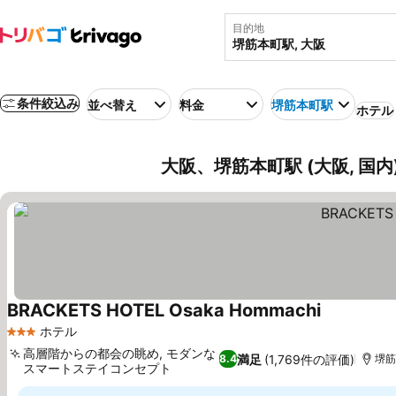
目的地
条件絞込み
並べ替え
料金
堺筋本町駅
ホテル
大阪、堺筋本町駅 (大阪, 国
BRACKETS HOTEL Osaka Hommachi
ホテル
3 ホテルのランク
高層階からの都会の眺め, モダンな
満足
(1,769件の評価)
8.4
堺筋
スマートステイコンセプト