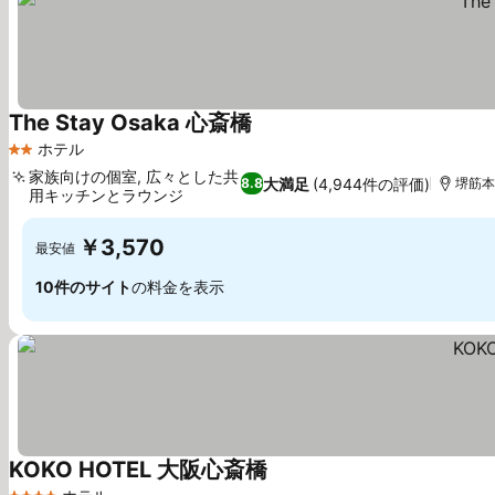
The Stay Osaka 心斎橋
ホテル
2 ホテルのランク
家族向けの個室, 広々とした共
大満足
(4,944件の評価)
8.8
堺筋本
用キッチンとラウンジ
￥3,570
最安値
10件のサイト
の料金を表示
KOKO HOTEL 大阪心斎橋