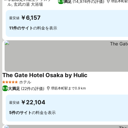
満足
(14,974件の評価)
8.3
堺筋本町駅ま
ル, 玄武の湯 大浴場
￥6,157
最安値
11件のサイト
の料金を表示
The Gate Hotel Osaka by Hulic
ホテル
5 ホテルのランク
大満足
(22件の評価)
9.9
堺筋本町駅まで0.9 km
￥22,104
最安値
5件のサイト
の料金を表示