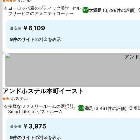
ホテル
4 ホテルのランク
ヨーロッパ風のブティック美学, セル
大満足
(3,798件の評価)
8.5
フサービスのアメニティコーナー
￥6,109
最安値
9件のサイト
の料金を表示
アンドホステル本町イースト
ホステル
2 ホテルのランク
多様なファミリールームの選択肢,
満足
(3,461件の評価)
8.3
堺筋
Smart Life IoTゲストルーム
￥3,975
最安値
9件のサイト
の料金を表示