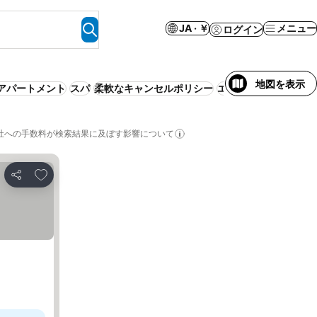
JA · ￥
メニュー
ログイン
地図を表示
アパートメント
スパ
柔軟なキャンセルポリシー
エアコン
事前払い不
社への手数料が検索結果に及ぼす影響について
お気に入りに追加
シェア