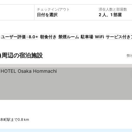
チェックイン/アウト
滞在人数と部屋数
日付を選択
2 人、1 部屋
ユーザー評価 : 8.0+
朝食付き
禁煙ルーム
駐車場
WiFi
サービス付き
内)周辺の宿泊施設
弊
本町駅まで0.8 km