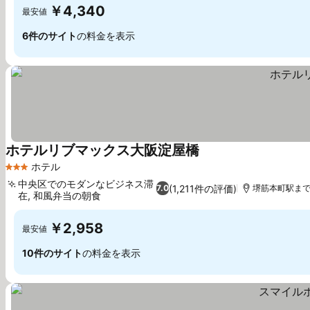
￥4,340
最安値
6件のサイト
の料金を表示
ホテルリブマックス大阪淀屋橋
ホテル
3 ホテルのランク
中央区でのモダンなビジネス滞
(1,211件の評価)
7.0
堺筋本町駅まで0
在, 和風弁当の朝食
￥2,958
最安値
10件のサイト
の料金を表示