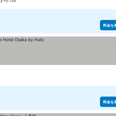
で0.7 km
料金を
料金を