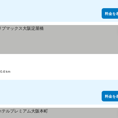
料金を
.6 km
料金を