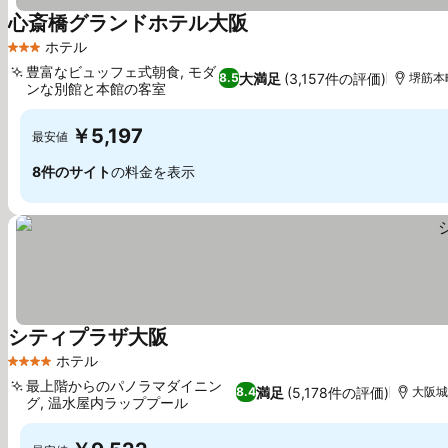
心斎橋グランドホテル大阪
ホテル
3 ホテルのランク
豊富なビュッフェ式朝食, モダ
大満足
(3,157件の評価)
8.5
堺筋本町
ンな別館と本館の客室
￥5,197
最安値
8件のサイト
の料金を表示
シティプラザ大阪
ホテル
4 ホテルのランク
最上階からのパノラマダイニン
満足
(5,178件の評価)
8.4
大阪城ま
グ, 温水屋内ラッププール