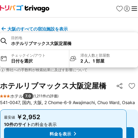
お気に入り
ログイ
メ
大阪のすべての宿泊施設を表示
目的地
ホテルリブマックス大阪淀屋橋
チェックイン/アウト
滞在人数と部屋数
日付を選択
2 人、1 部屋
弊社への手数料が検索結果に及ぼす影響について
ホテルリブマックス大阪淀屋橋
シェア
お
ホテル
7.0
(
1,211件の評価
)
3 ホテルのランク
541-0047, 国内, 大阪, 2 Chome-6-9 Awajimachi, Chuo Ward, Osaka
￥2,952
￥2,952
最安値
最安値
10件のサイト
の料金を表示
10件のサイト
の料金を表示
料金を表示
料金を表示