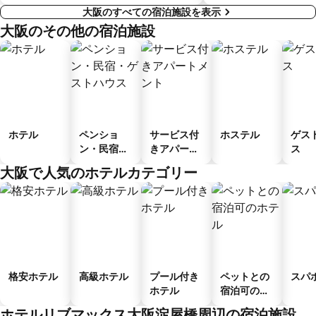
大阪のすべての宿泊施設を表示
大阪のその他の宿泊施設
ホテル
ペンショ
サービス付
ホステル
ゲス
ン・民宿・
きアパート
ス
ゲストハウ
メント
大阪で人気のホテルカテゴリー
ス
格安ホテル
高級ホテル
プール付き
ペットとの
スパ
ホテル
宿泊可のホ
テル
ホテルリブマックス大阪淀屋橋周辺の宿泊施設