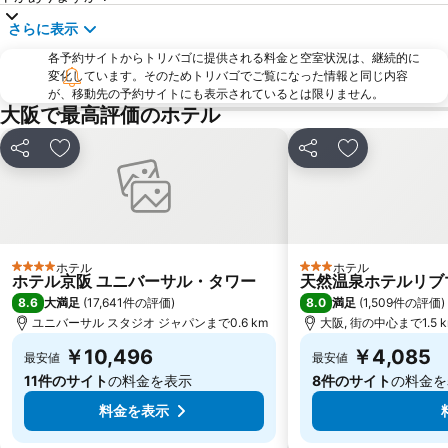
海遊館
河原町駅
さらに表示
神戸駅
江坂駅
各予約サイトからトリバゴに提供される料金と空室状況は、継続的に
Dotonbori
元町駅
変化しています。そのためトリバゴでご覧になった情報と同じ内容
大阪国際空港
尼崎駅
が、移動先の予約サイトにも表示されているとは限りません。
大阪で最高評価のホテル
るり渓温泉
大津駅
ワールド記念ホール
インテックス大阪
シェア
お気に入りに追加
シェア
お気に入りに
烏丸駅
淀屋橋駅
難波
西明石駅
堺筋本町駅
ユニバーサルシティ駅
明石駅
神戸空港
ホテル
ホテル
4 ホテルのランク
3 ホテルのランク
ホテル京阪 ユニバーサル・タワー
天然温泉ホテルリブマッ
伏見区
西成区
8.6
8.0
大満足
(
17,641件の評価
)
満足
(
1,509件の評価
)
大阪城
ユニバーサル スタジオ ジャパンまで0.6 km
道頓堀
大阪, 街の中心まで1.5 
￥10,496
￥4,085
最安値
最安値
11件のサイト
の料金を表示
8件のサイト
の料金を
料金を表示