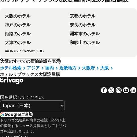
大阪のホテル
京都のホテル
神戸のホテル
奈良のホテル
姫路のホテル
洲本市のホテル
大津のホテル
和歌山のホテル
南あわじ市のホテル
大阪のすべての宿泊施設を表示
ホテル検索
アジア
国内
近畿地方
大阪府
大阪
ホテルリブマックス大阪淀屋橋
Facebook
Twitter
Insta
Yo
国を選択してください。
Googleに追加
トリバゴの結果を簡単に確認: Google上
の優先するニュース提供元としてトリバ
ゴを追加しましょう。