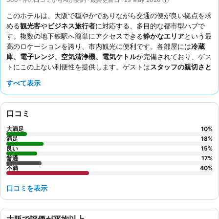
このホテルは、大阪で穏やかでありながら交通の便が良い拠点を求
める
観光客
や
ビジネス旅行者
に対応する、多目的な都市型ハブで
す。複数の地下鉄駅へ簡単にアクセスできる
静かなエリア
という最
高のロケーションを誇り、市内観光に便利です。各部屋には
冷蔵
庫、電子レンジ、空気清浄機、電気ケトル
が完備されており、ゲス
トにこの上ない利便性を提供します。ゲストは
スタッフの親切さと
手厚いサポート
を一貫して高く評価しており、朝食は常に弁当形式
すべて表示
ですが、全体的な価値が頻繁に強調されています。より静かな滞在
を希望する場合は、深夜の音楽を避けるため、廊下から離れた部屋
をリクエストすることを検討してください。
口コミ
大満足
10
%
満足
18
%
良い
15
%
普通
17
%
不満
40
%
口コミを表示
大阪で評価が平均以上