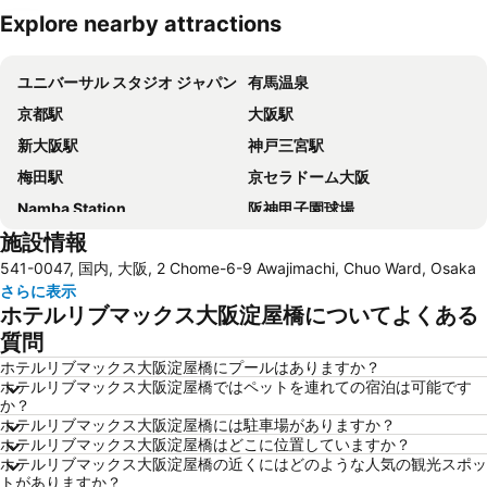
Explore nearby attractions
地図を拡大
ユニバーサル スタジオ ジャパン
有馬温泉
京都駅
大阪駅
新大阪駅
神戸三宮駅
梅田駅
京セラドーム大阪
Namba Station
阪神甲子園球場
施設情報
三宮駅
関西国際空港
541-0047, 国内, 大阪, 2 Chome-6-9 Awajimachi, Chuo Ward, Osaka
天王寺駅
大阪城ホール
さらに表示
奈良駅
心斎橋駅
ホテルリブマックス大阪淀屋橋についてよくある
弁天町駅
京橋駅
質問
新神戸駅
心斎橋
ホテルリブマックス大阪淀屋橋にプールはありますか？
ホテルリブマックス大阪淀屋橋ではペットを連れての宿泊は可能です
本町駅
万博記念公園
か？
ホテルリブマックス大阪淀屋橋には駐車場がありますか？
西九条駅
長居陸上競技場
ホテルリブマックス大阪淀屋橋はどこに位置していますか？
嵐山
四条駅
ホテルリブマックス大阪淀屋橋の近くにはどのような人気の観光スポッ
トがありますか？