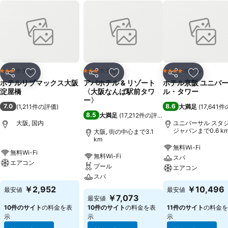
ホテル
ホテル
ホテル
3 ホテルのランク
3 ホテルのランク
4 ホテルのランク
シェア
お気に入りに追加
シェア
お気に入りに追加
シェア
お気に入
ホテルリブマックス大阪
アパホテル & リゾート
ホテル京阪 ユニバ
淀屋橋
〈大阪なんば駅前タワ
ル・タワー
ー〉
7.0
8.6
(
1,211件の評価
)
大満足
(
17,641
8.5
大満足
(
17,212件の評価
)
大阪, 国内
ユニバーサル スタ
ジャパンまで0.6 k
大阪, 街の中心まで3.1
km
無料Wi-Fi
無料Wi-Fi
無料Wi-Fi
スパ
エアコン
プール
エアコン
スパ
￥2,952
￥10,496
最安値
最安値
￥7,073
最安値
10件のサイト
の料金を表
10件のサイト
の料金を表
11件のサイト
の料金を
示
示
示