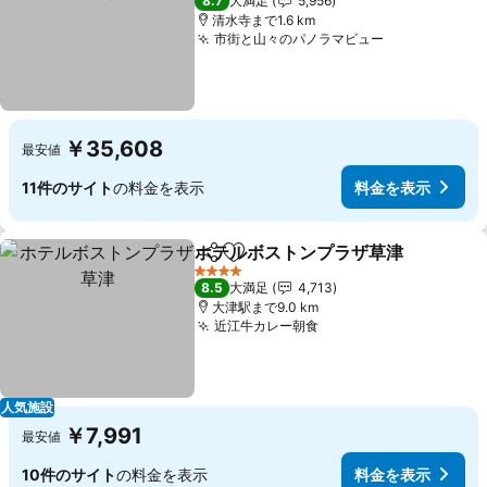
8.7
大満足
5,956
清水寺まで1.6 km
市街と山々のパノラマビュー
￥35,608
最安値
11件のサイト
の料金を表示
料金を表示
ホテルボストンプラザ草津
シェア
お気に入りに追加
4 ホテルのランク
8.5
大満足
4,713
大津駅まで9.0 km
近江牛カレー朝食
人気施設
￥7,991
最安値
10件のサイト
の料金を表示
料金を表示