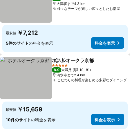
大津駅まで4.3 km
様々なテーマが嬉しい広々としたお部屋
￥7,212
最安値
5件のサイト
の料金を表示
料金を表示
ホテルオークラ京都
シェア
お気に入りに追加
5 ホテルのランク
8.9
大満足
10,181
清水寺まで2.4 km
こだわりの料理が楽しめる多彩なダイニング
￥15,659
最安値
10件のサイト
の料金を表示
料金を表示