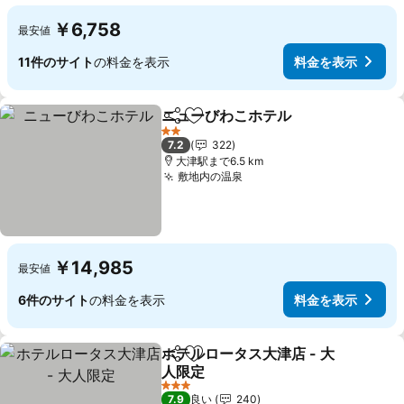
￥6,758
最安値
11件のサイト
の料金を表示
料金を表示
ニューびわこホテル
シェア
お気に入りに追加
2 ホテルのランク
7.2
322
大津駅まで6.5 km
敷地内の温泉
￥14,985
最安値
6件のサイト
の料金を表示
料金を表示
ホテルロータス大津店 - 大
シェア
お気に入りに追加
人限定
3 ホテルのランク
7.9
良い
240