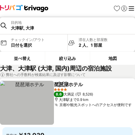
お気に入り
ログイ
メ
目的地
大津駅, 大津
チェックイン/アウト
滞在人数と部屋数
日付を選択
2 人、1 部屋
並べ替え
絞り込み
地図
大津、大津駅 (大津, 国内)周辺の宿泊施設
弊社への手数料が検索結果に及ぼす影響について
琵琶湖ホテル
シェア
お気に入りに追加
4 ホテルのランク
8.6
大満足
8,526
大津駅まで0.9 km
京都や観光スポットへのアクセスが便利です