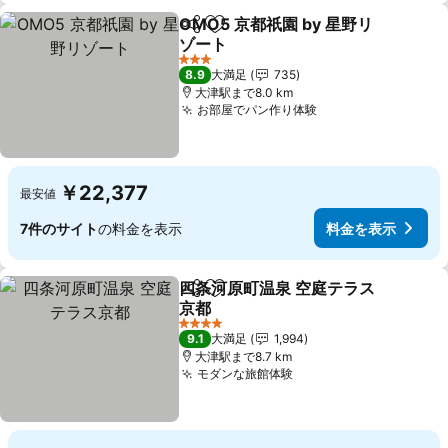
OMO5 京都祇園 by 星野リ
シェア
お気に入りに追加
ゾート
3 ホテルのランク
8.9
大満足
735
大津駅まで8.0 km
お部屋でパン作り体験
￥22,377
最安値
7件のサイト
の料金を表示
料金を表示
四条河原町温泉 空庭テラス
シェア
お気に入りに追加
京都
4 ホテルのランク
9.1
大満足
1,994
大津駅まで8.7 km
モダンな旅館体験