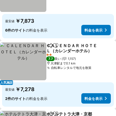
￥7,873
最安値
6件のサイト
の料金を表示
料金を表示
ＣＡＬＥＮＤＡＲ ＨＯＴＥ
シェア
お気に入りに追加
Ｌ（カレンダーホテル）
2 ホテルのランク
7.7
良い
1,157
大津駅まで0.1 km
自転車レンタルで地元を散策
人気施設
￥7,278
最安値
2件のサイト
の料金を表示
料金を表示
ホテルテトラ大津・京都