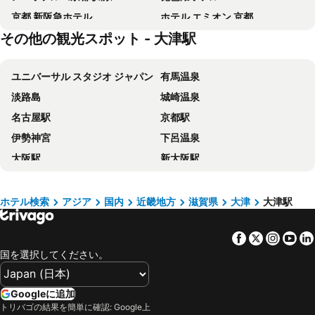
京都 新阪急ホテル
ホテル エミオン 京都
その他の観光スポット - 大津駅
ホテル エルシエント京都
京都ブライトンホテル
三井ガーデンホテル京都三条
ホテルボストンプラザ草津
ユニバーサル スタジオ ジャパン
有馬温泉
SAKURA TERRACE (サクラテラス)
アーバンホテル京都
淡路島
城崎温泉
都シティ 近鉄京都駅
ハートンホテル京都
名古屋駅
京都駅
天然温泉 蓮花の湯 御宿野乃京都七条
三井ガーデンホテル京都四条
伊勢神宮
下呂温泉
アーバンホテル京都 二条プレミアム
ベッセルホテルカンパーナ京都五条
大阪駅
新大阪駅
ホテルエクセレンス・京都駅西
ＴＨＥ ＰＯＣＫＥＴ ＨＯＴＥＬ 京都烏丸五条
神戸三宮駅
ナガシマスパーランド
アパホテル 京都駅東
ホテルリブマックス京都二条城西
梅田駅
京セラドーム大阪
ホテルオークラ京都
サクラテラス ザ・アトリエ
ホテル検索
アジア
国内
近畿地方
滋賀県
大津
大津駅
伊勢志摩
岡山駅
スマイルホテル京都烏丸五条
アルモント ホテル京都
Facebook
Twitter
Insta
Yo
金沢駅
ナゴヤドーム
京都タワーホテル
からすま京都ホテル
国を選択してください。
Namba Station
浜名湖
ホテル ヴィアイン京都駅八条口
OMO3 京都東寺 by 星野リゾート
栄駅
阪神甲子園球場
京都 東急ホテル
ホテルモントレ京都
Googleに追加
三宮駅
福井駅
グリ－ンリッチホテル京都駅南
ホテル法華クラブ京都
トリバゴの結果を簡単に確認: Google上