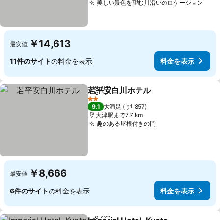
美しい景色を望む川沿いのロケーション
￥14,613
最安値
11件のサイト
の料金を表示
料金を表示
若平安白川ホテル
シェア
お気に入りに追加
2 ホテルのランク
9.1
大満足
857
大津駅まで7.7 km
趣のある屋根付きの門
￥8,666
最安値
6件のサイト
の料金を表示
料金を表示