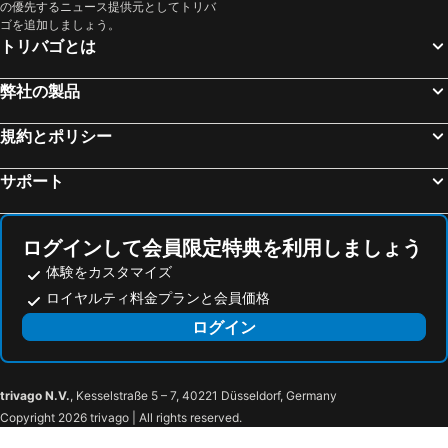
の優先するニュース提供元としてトリバ
鈴鹿サーキット
関西国際空港
天然温泉 花蛍の湯 ドーミーインＰＲＥＭＩＵＭ京都駅前
ザ ロイヤルパークホテル 京都梅小路
ゴを追加しましょう。
高松駅
天王寺駅
Sakura Terrace The Gallery (サクラテラス ザ ギャラリー)
琵琶湖マリオットホテル
トリバゴとは
高野山
琵琶湖
OMO5 京都三条 by 星野リゾート
アーバンホテル京都五条プレミアム
弊社の製品
大阪城ホール
金山駅
ホテルリブマックス京都鴨川前
アパホテル＜京都駅前中央口＞
奈良駅
飛騨高山温泉
ホテル エムズ・プラス四条大宮
アーバンホテル南草津
規約とポリシー
天橋立温泉
心斎橋駅
ホテル ヴィラフォンテーヌ ヴィラージュ京都
京都ガーデンパレス
サポート
岐阜駅
なばなの里
ホテルテトラ大津・京都
ＣＡＬＥＮＤＡＲ ＨＯＴＥＬ（カレンダーホテル）
中部国際空港セントレア
姫路駅
スーパーホテル大津駅前
Hotel Alpha-One Otsu
弁天町駅
三朝温泉
HOTEL 講 大津百町
東横INN 京都琵琶湖大津
ログインして会員限定特典を利用しましょう
山中温泉
白浜温泉
体験をカスタマイズ
ホテルブルーレーク大津
大津町家の宿 粋世
ロイヤルティ料金プランと会員価格
京橋駅
徳島駅
ホテルピアザびわ湖
圓満院 宿坊
ログイン
湯の山温泉
新神戸駅
ゲストハウス An
レイアホテル大津石山
アドベンチャーワールド
心斎橋
Hotel Luna Otsu (Adult Only)
ホテル大津
大津駅
山科区
ホテルアトランティス大津- アダルト オンリー
ホテルロータス大津店 - 大人限定
trivago N.V.
, Kesselstraße 5 – 7, 40221 Düsseldorf, Germany
禅林寺
銀閣寺‐慈照寺
京都山科 ホテル山楽
ホテルアーブしが
Copyright 2026 trivago | All rights reserved.
醍醐寺
清水寺
祇園四条ホテル
京都旅庵 然