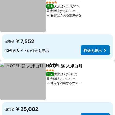
シェア
お気に入りに追加
4 ホテルのランク
8.9
大満足
2,325
大津駅まで4.6 km
受賞歴のある京風朝食
￥7,552
最安値
12件のサイト
の料金を表示
料金を表示
HOTEL 講 大津百町
シェア
お気に入りに追加
3 ホテルのランク
9.2
大満足
407
大津駅まで0.5 km
地元を満喫するツアー
￥25,082
最安値