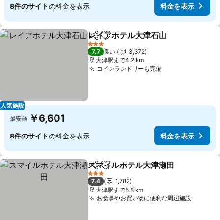
8件のサイト
の料金を表示
料金を表示
レイアホテル大津石山
シェア
お気に入りに追加
3 ホテルのランク
7.7
良い
3,372
大津駅まで4.2 km
コインランドリーも完備
人気施設
￥6,601
最安値
8件のサイト
の料金を表示
料金を表示
スマイルホテル大津瀬田
シェア
お気に入りに追加
3 ホテルのランク
7.4
1,782
大津駅まで5.8 km
お食事やお買い物に便利な周辺施設