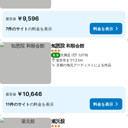
￥9,596
最安値
7件のサイト
の料金を表示
料金を表示
知恩院 和順会館
シェア
お気に入りに追加
3 ホテルのランク
8.9
大満足
1,079
清水寺まで1.2 km
京都の地元アーティストによる作品
￥10,646
最安値
11件のサイト
の料金を表示
料金を表示
湯元舘
シェア
お気に入りに追加