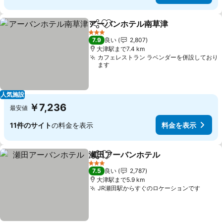
アーバンホテル南草津
シェア
お気に入りに追加
3 ホテルのランク
7.9
良い
2,807
大津駅まで7.4 km
カフェレストラン ラベンダーを併設しており
ます
人気施設
￥7,236
最安値
11件のサイト
の料金を表示
料金を表示
瀬田アーバンホテル
シェア
お気に入りに追加
3 ホテルのランク
7.5
良い
2,787
大津駅まで5.9 km
JR瀬田駅からすぐのロケーションです