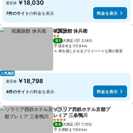
￥18,030
最安値
7件のサイト
の料金を表示
料金を表示
祇園旅館 休兵衛
シェア
お気に入りに追加
2 ホテルのランク
9.1
大満足
3,140
清水寺まで0.9 km
禅を感じさせるプライベートな畳の客室
人気施設
￥18,798
最安値
4件のサイト
の料金を表示
料金を表示
ソラリア西鉄ホテル京都プ
シェア
お気に入りに追加
レミア 三条鴨川
4 ホテルのランク
9.0
大満足
7,705
大津駅まで8.6 km