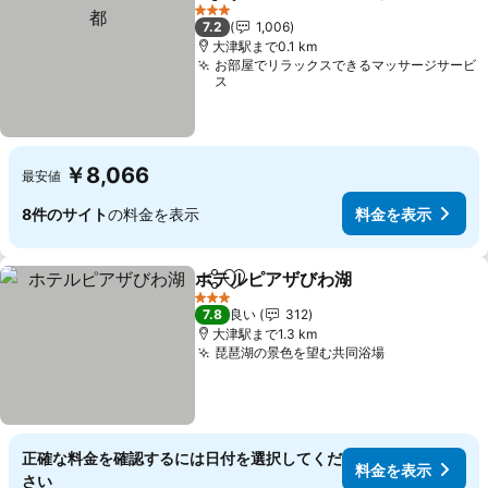
シェア
お気に入りに追加
3 ホテルのランク
7.2
1,006
大津駅まで0.1 km
お部屋でリラックスできるマッサージサービ
ス
￥8,066
最安値
8件のサイト
の料金を表示
料金を表示
ホテルピアザびわ湖
シェア
お気に入りに追加
3 ホテルのランク
7.8
良い
312
大津駅まで1.3 km
琵琶湖の景色を望む共同浴場
正確な料金を確認するには日付を選択してくだ
料金を表示
さい