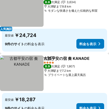
3 ホテルのランク
8.8
大満足
3,634
大津駅まで9.8 km
モダンな快適さを備えた伝統的な和室
人気施設
￥24,724
最安値
9件のサイト
の料金を表示
料金を表示
古都平安の宿 奏 KANADE
シェア
お気に入りに追加
4 ホテルのランク
8.9
大満足
1,907
大津駅まで7.2 km
プライベートな屋上露天風呂
￥18,287
最安値
9件のサイト
の料金を表示
料金を表示