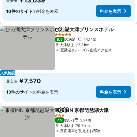
￥13,039
最安値
10件のサイト
の料金を表示
料金を表示
びわ湖大津プリンスホテル
シェア
お気に入りに追加
5 ホテルのランク
8.5
大満足
14,145
大津駅まで2.2 km
琵琶湖クルーズへ直接アクセス
人気施設
￥7,570
最安値
13件のサイト
の料金を表示
料金を表示
東横INN 京都琵琶湖大津
シェア
お気に入りに追加
3 ホテルのランク
7.5
良い
2,248
大津駅まで0.6 km
路面電車が見えるお部屋