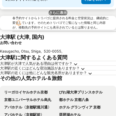
さらに表示
各予約サイトからトリバゴに提供される料金と空室状況は、継続的に
変化しています。そのためトリバゴでご覧になった情報と同じ内容
が、移動先の予約サイトにも表示されているとは限りません。
大津駅 (大津, 国内)
お問い合わせ
Kasugacho, Otsu, Shiga
,
520-0055
,
大津駅に関するよくある質問
大津駅が大津で人気がある理由は何ですか？
大津駅の近くにはどんな宿泊施設がありますか？
大津駅の近くには他にどんな観光名所がありますか？
その他の人気ホテル＆旅館
リーガロイヤルホテル京都
びわ湖大津プリンスホテル
京都ユニバーサルホテル烏丸
都ホテル 京都八条
アパホテル〈京都駅堀川通〉
ホテル グランヴィア 京都
アパホテル〈京都駅前〉
琵琶湖ホテル