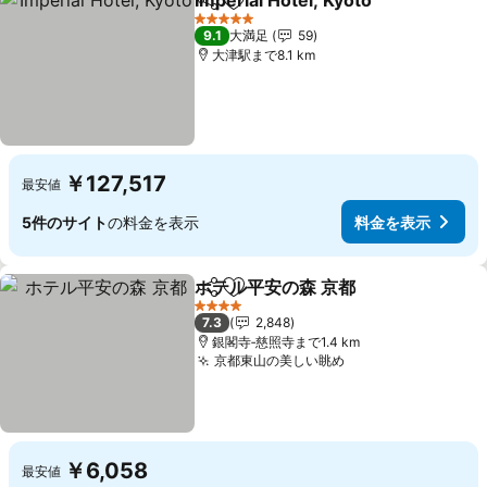
Imperial Hotel, Kyoto
シェア
お気に入りに追加
5 ホテルのランク
9.1
大満足
59
大津駅まで8.1 km
￥127,517
最安値
5件のサイト
の料金を表示
料金を表示
ホテル平安の森 京都
シェア
お気に入りに追加
4 ホテルのランク
7.3
2,848
銀閣寺‐慈照寺まで1.4 km
京都東山の美しい眺め
￥6,058
最安値