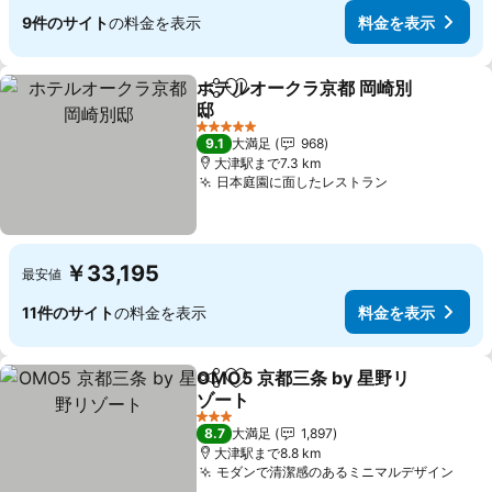
9件のサイト
の料金を表示
料金を表示
ホテルオークラ京都 岡崎別
シェア
お気に入りに追加
邸
5 ホテルのランク
9.1
大満足
968
大津駅まで7.3 km
日本庭園に面したレストラン
￥33,195
最安値
11件のサイト
の料金を表示
料金を表示
OMO5 京都三条 by 星野リ
シェア
お気に入りに追加
ゾート
3 ホテルのランク
8.7
大満足
1,897
大津駅まで8.8 km
モダンで清潔感のあるミニマルデザイン