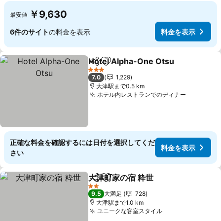
￥9,630
最安値
6件のサイト
の料金を表示
料金を表示
Hotel Alpha-One Otsu
シェア
お気に入りに追加
3 ホテルのランク
7.0
1,229
大津駅まで0.5 km
ホテル内レストランでのディナー
正確な料金を確認するには日付を選択してくだ
料金を表示
さい
大津町家の宿 粋世
シェア
お気に入りに追加
2 ホテルのランク
9.5
大満足
728
大津駅まで1.0 km
ユニークな客室スタイル