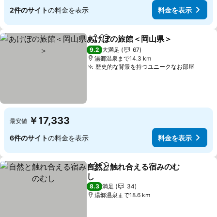
2件のサイト
の料金を表示
料金を表示
あけぼの旅館＜岡山県＞
シェア
お気に入りに追加
9.2
大満足
67
湯郷温泉まで14.3 km
歴史的な背景を持つユニークなお部屋
￥17,333
最安値
6件のサイト
の料金を表示
料金を表示
自然と触れ合える宿みのむ
シェア
お気に入りに追加
し
8.3
満足
34
湯郷温泉まで18.6 km