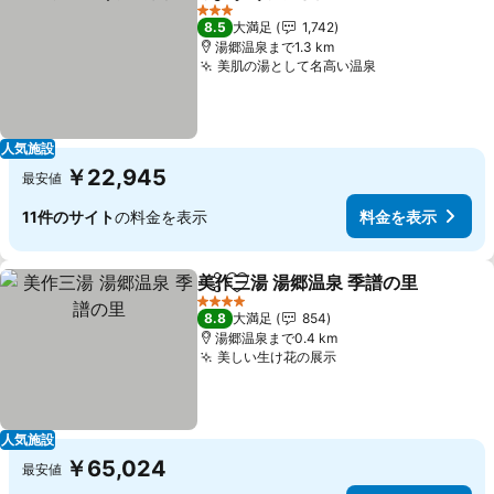
シェア
お気に入りに追加
3 ホテルのランク
8.5
大満足
1,742
湯郷温泉まで1.3 km
美肌の湯として名高い温泉
人気施設
￥22,945
最安値
11件のサイト
の料金を表示
料金を表示
美作三湯 湯郷温泉 季譜の里
シェア
お気に入りに追加
4 ホテルのランク
8.8
大満足
854
湯郷温泉まで0.4 km
美しい生け花の展示
人気施設
￥65,024
最安値