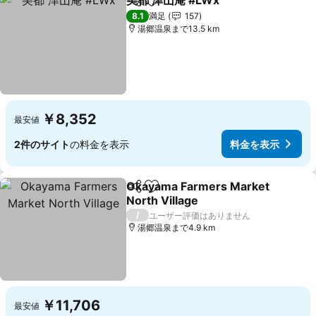
美都 津山庵 #LWx
シェア
お気に入りに追加
8.1
満足
157
湯郷温泉まで13.5 km
￥8,352
最安値
2件のサイト
の料金を表示
料金を表示
Okayama Farmers Market
シェア
お気に入りに追加
North Village
/
ユーザー評価はありません
湯郷温泉まで4.9 km
￥11,706
最安値