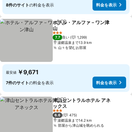
8件のサイト
の料金を表示
料金を表示
ホテル・アルファ－ワン津
シェア
お気に入りに追加
山
3 ホテルのランク
7.7
良い
1,299
湯郷温泉まで13.9 km
山々を望むお部屋
￥9,671
最安値
7件のサイト
の料金を表示
料金を表示
津山セントラルホテル アネ
シェア
お気に入りに追加
ックス
3 ホテルのランク
6.6
475
湯郷温泉まで14.2 km
部屋から津山城を眺められる