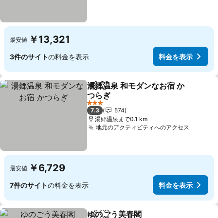
￥13,321
最安値
3件のサイト
の料金を表示
料金を表示
湯郷温泉 和モダンなお宿 か
シェア
お気に入りに追加
つらぎ
3 ホテルのランク
7.3
574
湯郷温泉まで0.1 km
地元のアクティビティへのアクセス
￥6,729
最安値
7件のサイト
の料金を表示
料金を表示
ゆのごう美春閣