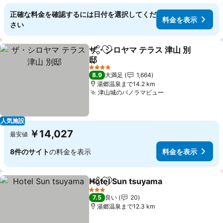
正確な料金を確認するには日付を選択してくだ
料金を表示
さい
ザ・シロヤマ テラス 津山 別
シェア
お気に入りに追加
邸
4 ホテルのランク
8.9
大満足
1,664
湯郷温泉まで14.2 km
津山城のパノラマビュー
人気施設
￥14,027
最安値
8件のサイト
の料金を表示
料金を表示
Hotel Sun tsuyama
シェア
お気に入りに追加
3 ホテルのランク
7.5
良い
20
湯郷温泉まで12.3 km