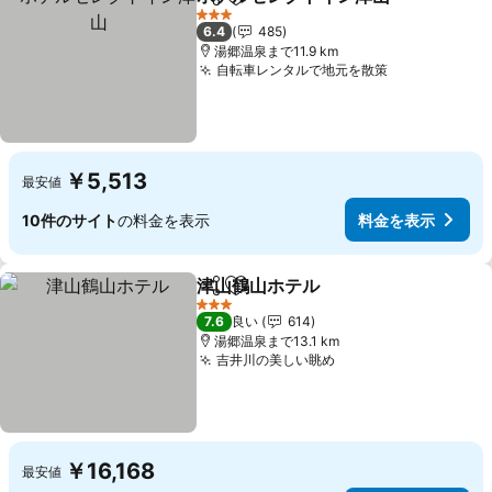
シェア
お気に入りに追加
3 ホテルのランク
6.4
485
湯郷温泉まで11.9 km
自転車レンタルで地元を散策
￥5,513
最安値
10件のサイト
の料金を表示
料金を表示
津山鶴山ホテル
シェア
お気に入りに追加
3 ホテルのランク
7.6
良い
614
湯郷温泉まで13.1 km
吉井川の美しい眺め
￥16,168
最安値