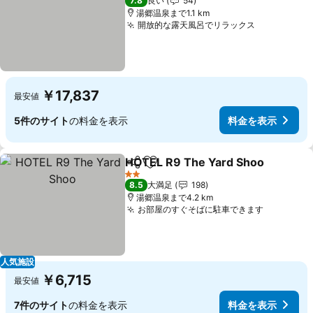
7.8
良い
54
湯郷温泉まで1.1 km
開放的な露天風呂でリラックス
￥17,837
最安値
5件のサイト
の料金を表示
料金を表示
HOTEL R9 The Yard Shoo
シェア
お気に入りに追加
2 ホテルのランク
8.5
大満足
198
湯郷温泉まで4.2 km
お部屋のすぐそばに駐車できます
人気施設
￥6,715
最安値
7件のサイト
の料金を表示
料金を表示