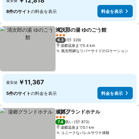
￥12,818
最安値
8件のサイト
の料金を表示
料金を表示
清次郎の湯 ゆのごう館
シェア
お気に入りに追加
3 ホテルのランク
6.3
329
湯郷温泉まで0.4 km
風光明媚なリバーサイドのロケーション
￥11,367
最安値
5件のサイト
の料金を表示
料金を表示
湯郷グランドホテル
シェア
お気に入りに追加
3 ホテルのランク
7.8
良い
873
湯郷温泉まで0.1 km
ユニークなバレルサウナ体験