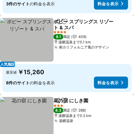
3件のサイト
の料金を表示
料金を表示
ポピー スプリングス リゾー
シェア
お気に入りに追加
ト & スパ
4 ホテルのランク
8.1
満足
409
湯郷温泉まで0.1 km
南カリフォルニア風のデザイン
人気施設
￥15,260
最安値
8件のサイト
の料金を表示
料金を表示
花の宿 にしき園
シェア
お気に入りに追加
3 ホテルのランク
8.3
満足
288
湯郷温泉まで0.2 km
湯郷温泉