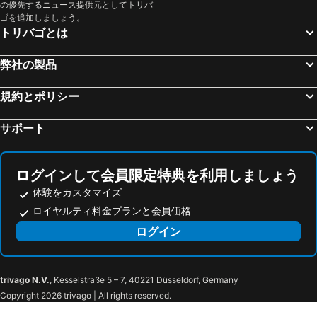
の優先するニュース提供元としてトリバ
大阪城ホール
高知駅
ゴを追加しましょう。
奈良駅
天橋立温泉
トリバゴとは
心斎橋駅
姫路駅
弊社の製品
弁天町駅
三朝温泉
白浜温泉
京橋駅
規約とポリシー
徳島駅
新神戸駅
サポート
アドベンチャーワールド
心斎橋
湯郷温泉
鳥取駅
本町駅
松江駅
ログインして会員限定特典を利用しましょう
伊根の舟屋
福山駅
体験をカスタマイズ
ロイヤルティ料金プランと会員価格
万博記念公園
松山駅
ログイン
Itsukushima Jinja
西九条駅
長居陸上競技場
嵐山
岡山空港
龍野公園
trivago N.V.
, Kesselstraße 5 – 7, 40221 Düsseldorf, Germany
岡山後楽園
岡山城
Copyright 2026 trivago | All rights reserved.
醍醐桜
書寫山圓教寺