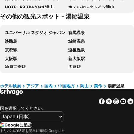
HOTEL R9 The Yard 津山
ホテルセレクトイン津山
その他の観光スポット - 湯郷温泉
津山セントラルホテル タウンハウス
HOTEL R9 The Yard Shoo
津山 グランドホテル
ホテル 花みずき
ユニバーサル スタジオ ジャパン
有馬温泉
湯郷温泉 かんぽの宿 美作湯郷
作東バレンタインホテル
淡路島
城崎温泉
Mitsukuri Hotel
Hotel G-Style
京都駅
道後温泉
城東蔵ホテルにし乃 #LJ1
ホテル あぱっち
大阪駅
新大阪駅
ヴィラ美都奈義 VILLA Bito-Nagi #Ln1
Okayama Farmers Market North Village
神戸三宮駅
広島駅
Ryokan Yunosato Onsen Yasashisa No Yado Chikutei
柚子の宿 千里園
梅田駅
京セラドーム大阪
宮島
玉造温泉
ホテル検索
アジア
国内
中国地方
岡山
美作
湯郷温泉
岡山駅
Namba Station
Facebook
Twitter
Insta
Yo
阪神甲子園球場
三宮駅
国を選択してください。
関西国際空港
高松駅
皆生温泉
天王寺駅
Googleに追加
高野山
琵琶湖
トリバゴの結果を簡単に確認: Google上