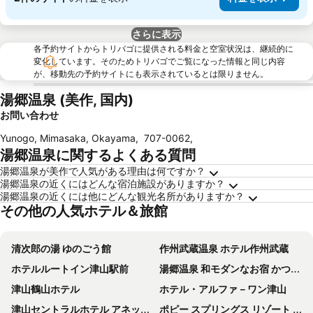
さらに表示
各予約サイトからトリバゴに提供される料金と空室状況は、継続的に
変化しています。そのためトリバゴでご覧になった情報と同じ内容
が、移動先の予約サイトにも表示されているとは限りません。
湯郷温泉 (美作, 国内)
お問い合わせ
Yunogo, Mimasaka, Okayama
,
707-0062
,
湯郷温泉に関するよくある質問
湯郷温泉が美作で人気がある理由は何ですか？
湯郷温泉の近くにはどんな宿泊施設がありますか？
湯郷温泉の近くには他にどんな観光名所がありますか？
その他の人気ホテル＆旅館
清次郎の湯 ゆのごう館
作州武蔵温泉 ホテル作州武蔵
ホテルルートイン津山駅前
湯郷温泉 和モダンなお宿 かつらぎ
津山鶴山ホテル
ホテル・アルファ－ワン津山
津山セントラルホテル アネックス
ポピー スプリングス リゾート & スパ