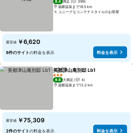
8.4
満足
399
湯郷温泉まで18.5 km
ユニークなコンテナスタイルのお部屋
￥6,620
最安値
8件のサイト
の料金を表示
料金を表示
美都津山庵別邸 Lb1
シェア
お気に入りに追加
3 ホテルのランク
9.8
大満足
4
湯郷温泉まで13.3 km
￥75,309
最安値
2件のサイト
の料金を表示
料金を表示