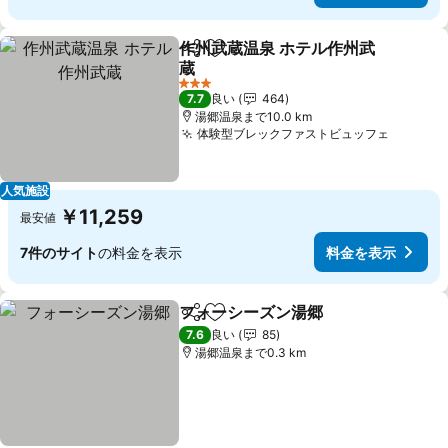
作州武蔵温泉 ホテル作州武
シェア
お気に入りに追加
蔵
3 ホテルのランク
7.7
良い
464
湯郷温泉まで10.0 km
体験型ブレックファストビュッフェ
人気施設
￥11,259
最安値
7件のサイト
の料金を表示
料金を表示
フォーシーズン湯郷
シェア
お気に入りに追加
7.6
良い
85
湯郷温泉まで0.3 km