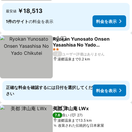
￥18,513
最安値
1件のサイト
の料金を表示
料金を表示
Ryokan Yunosato Onsen
シェア
お気に入りに追加
Yasashisa No Yado
Chikutei
2 ホテルのランク
/
ユーザー評価はありません
湯郷温泉まで0.2 km
正確な料金を確認するには日付を選択してくだ
料金を表示
さい
美都 津山庵 LWx
シェア
お気に入りに追加
7.8
良い
27
湯郷温泉まで13.5 km
改装された伝統的な日本家屋