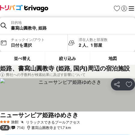
お気に入り
ログイ
メ
目的地
書寫山圓教寺, 姫路
チェックイン/アウト
滞在人数と部屋数
日付を選択
2 人、1 部屋
並べ替え
絞り込み
地図
姫路、書寫山圓教寺 (姫路, 国内)周辺の宿泊施設
弊社への手数料が検索結果に及ぼす影響について
シェア
お
ニューサンピア姫路ゆめさき
旅館
リラックスできるプールアクセス
3 ホテルのランク
7.4
714
書寫山圓教寺まで1.7 km