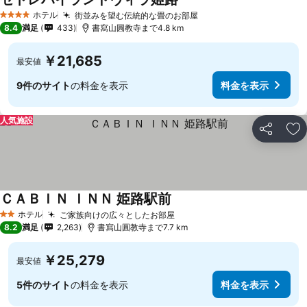
ホテル
街並みを望む伝統的な畳のお部屋
4 ホテルのランク
8.4
満足
433
書寫山圓教寺まで4.8 km
￥21,685
最安値
9件のサイト
の料金を表示
料金を表示
人気施設
シェア
お
ＣＡＢＩＮ ＩＮＮ 姫路駅前
ホテル
ご家族向けの広々としたお部屋
2 ホテルのランク
8.2
満足
2,263
書寫山圓教寺まで7.7 km
￥25,279
最安値
5件のサイト
の料金を表示
料金を表示