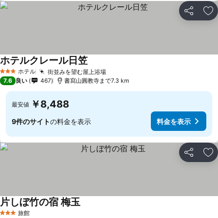
シェア
お
ホテルクレール日笠
ホテル
街並みを望む屋上浴場
3 ホテルのランク
7.6
良い
467
書寫山圓教寺まで7.3 km
￥8,488
最安値
9件のサイト
の料金を表示
料金を表示
シェア
お
片しぼ竹の宿 梅玉
旅館
3 ホテルのランク