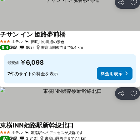
シェア
お
チサン イン 姫路夢前橋
ホテル
夢咲川の川辺の景色
3 ホテルのランク
8.4
満足
868
書寫山圓教寺まで5.4 km
￥6,098
最安値
7件のサイト
の料金を表示
料金を表示
シェア
お
東横INN姫路駅新幹線北口
ホテル
姫路駅へのアクセスが抜群です
3 ホテルのランク
8.1
満足
3,310
書寫山圓教寺まで7.4 km