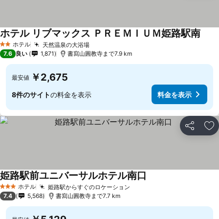
ホテル リブマックス ＰＲＥＭＩＵＭ姫路駅南
ホテル
天然温泉の大浴場
2 ホテルのランク
7.6
良い
1,871
書寫山圓教寺まで7.9 km
￥2,675
最安値
8件のサイト
の料金を表示
料金を表示
シェア
お
姫路駅前ユニバーサルホテル南口
ホテル
姫路駅からすぐのロケーション
3 ホテルのランク
7.4
5,568
書寫山圓教寺まで7.7 km