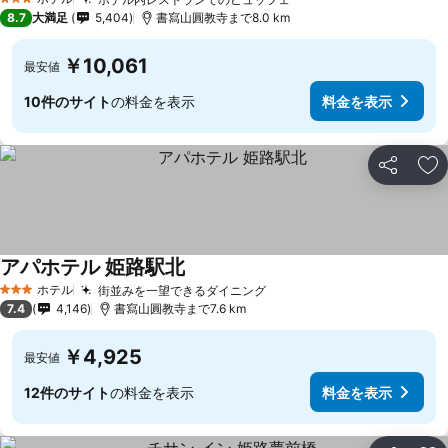
3 ホテルのランク
8.7
大満足
5,404
書寫山圓教寺まで8.0 km
￥10,061
最安値
10件のサイト
の料金を表示
料金を表示
シェア
お
アパホテル 姫路駅北
ホテル
街並みを一望できるダイニング
3 ホテルのランク
7.4
4,146
書寫山圓教寺まで7.6 km
￥4,925
最安値
12件のサイト
の料金を表示
料金を表示