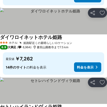
シェア
お
ダイワロイネットホテル姫路
ホテル
姫路駅近くの素晴らしいロケーション
3 ホテルのランク
8.9
大満足
6,964
書寫山圓教寺まで7.5 km
￥7,262
最安値
14件のサイト
の料金を表示
料金を表示
シェア
お
セトレハイランドヴィラ姫路