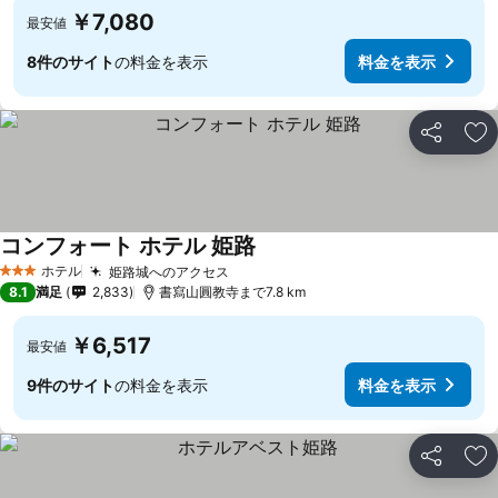
￥7,080
最安値
8件のサイト
の料金を表示
料金を表示
シェア
お
コンフォート ホテル 姫路
ホテル
姫路城へのアクセス
3 ホテルのランク
8.1
満足
2,833
書寫山圓教寺まで7.8 km
￥6,517
最安値
9件のサイト
の料金を表示
料金を表示
シェア
お