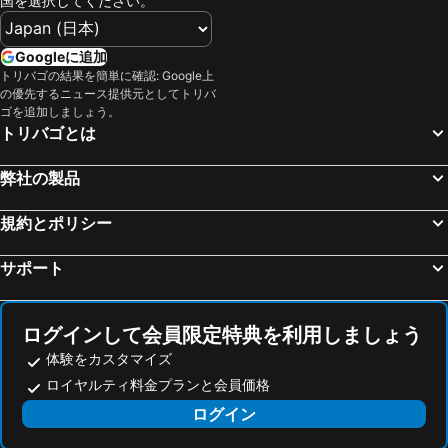
国を選択してください。
高松駅
皆生温泉
相生ステーションホテルアネックス
Tabist Futaba Ryokan Tatsuno
天王寺駅
高野山
Hotel neobibi (Adult Only)
ホテル日新会館
Googleに追加
琵琶湖
大阪城ホール
トリバゴの結果を簡単に確認: Google上
Hotel ニャンだふる
ホテル継kei男塾ホテルグループ
の優先するニュース提供元としてトリバ
高知駅
奈良駅
姫路グリーンホテル坂元
Himeji Park Hotel (Adult Only)
ゴを追加しましょう。
トリバゴとは
天橋立温泉
心斎橋駅
ホテル ポルトディマーレ アダルト オンリー
ホテルサンシャイン青山
岐阜駅
なばなの里
相生ステーションホテル
ビジネスホテルくろがね旅館
弊社の製品
中部国際空港セントレア
姫路駅
暴れ狸の鬼袋 アダルト オンリー
伊沢の里
弁天町駅
三朝温泉
規約とポリシー
NIPPONIA 播磨福崎 蔵書の館
姫路駅/姫路城まで徒歩５分 商店街内にある一軒家をまるまる貸切り / 姫路市 兵庫県
白浜温泉
京橋駅
Kominka Minshuku Otaki
Hotelotobokebibapremium
サポート
徳島駅
湯の山温泉
ホテル おひるねラッコ 姫路ロイヤル - アダルト オンリー
ホテル暴れ狸の鬼袋 男塾ホテルグループ
新神戸駅
アドベンチャーワールド
Hotel Chou 2
Abaredanuki No Onibukuro Himeji (Adult Only)
ログインして会員限定特典を利用しましょう
心斎橋
湯郷温泉
Tatsunojo Shitamachi Kominka Hotel Kurasu
体験をカスタマイズ
鳥取駅
本町駅
ロイヤルティ料金プランと会員価格
松江駅
伊根の舟屋
ログイン
福山駅
万博記念公園