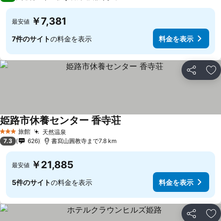
￥7,381
最安値
7件のサイト
の料金を表示
料金を表示
シェア
お
姫路市休養センター 香寺荘
旅館
天然温泉
3 ホテルのランク
7.3
626
書寫山圓教寺まで7.8 km
￥21,885
最安値
5件のサイト
の料金を表示
料金を表示
シェア
お