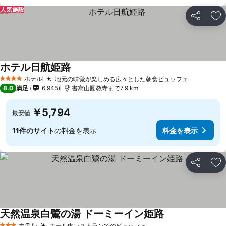
人気施設
シェア
お
ホテル日航姫路
ホテル
地元の味覚が楽しめる広々とした朝食ビュッフェ
4 ホテルのランク
8.0
満足
6,945
書寫山圓教寺まで7.9 km
￥5,794
最安値
11件のサイト
の料金を表示
料金を表示
シェア
お
天然温泉白鷺の湯 ドーミーイン姫路
ホテル
ホテル内レストランでのビュッフェ