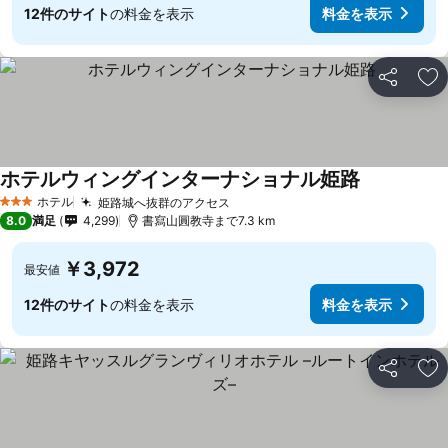
12件のサイト
の料金を表示
料金を表示
シェア
お
ホテルウィングインターナショナル姫路
ホテル
姫路城へ抜群のアクセス
3 ホテルのランク
8.0
満足
4,299
書寫山圓教寺まで7.3 km
￥3,972
最安値
12件のサイト
の料金を表示
料金を表示
シェア
お