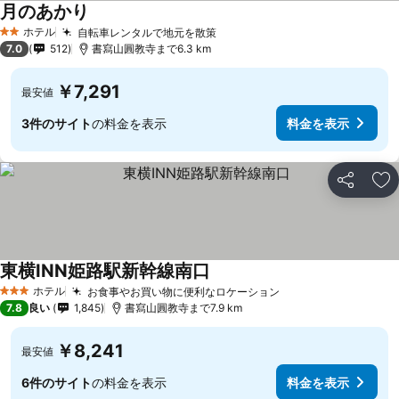
月のあかり
ホテル
自転車レンタルで地元を散策
2 ホテルのランク
7.0
512
書寫山圓教寺まで6.3 km
￥7,291
最安値
3件のサイト
の料金を表示
料金を表示
シェア
お
東横INN姫路駅新幹線南口
ホテル
お食事やお買い物に便利なロケーション
3 ホテルのランク
7.8
良い
1,845
書寫山圓教寺まで7.9 km
￥8,241
最安値
6件のサイト
の料金を表示
料金を表示