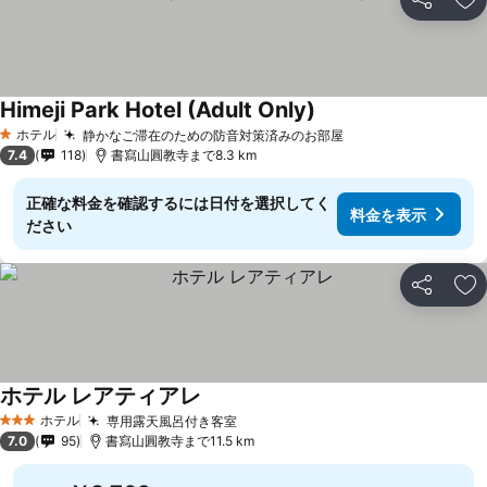
シェア
お
Himeji Park Hotel (Adult Only)
ホテル
静かなご滞在のための防音対策済みのお部屋
1 ホテルのランク
7.4
118
書寫山圓教寺まで8.3 km
正確な料金を確認するには日付を選択してく
料金を表示
ださい
シェア
お
ホテル レアティアレ
ホテル
専用露天風呂付き客室
3 ホテルのランク
7.0
95
書寫山圓教寺まで11.5 km