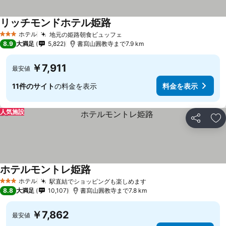
リッチモンドホテル姫路
ホテル
地元の姫路朝食ビュッフェ
3 ホテルのランク
8.9
大満足
5,822
書寫山圓教寺まで7.9 km
￥7,911
最安値
11件のサイト
の料金を表示
料金を表示
人気施設
シェア
お
ホテルモントレ姫路
ホテル
駅直結でショッピングも楽しめます
3 ホテルのランク
8.8
大満足
10,107
書寫山圓教寺まで7.8 km
￥7,862
最安値