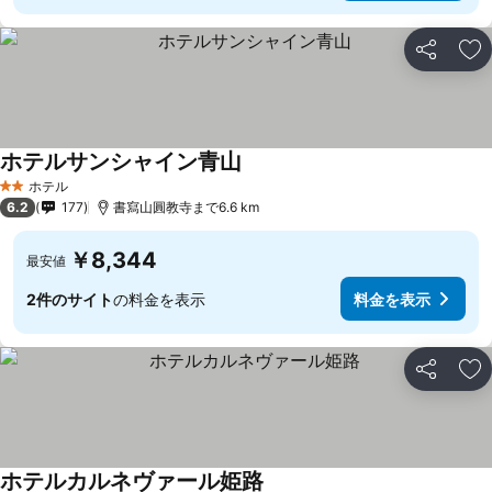
シェア
お
ホテルサンシャイン青山
ホテル
2 ホテルのランク
6.2
177
書寫山圓教寺まで6.6 km
￥8,344
最安値
2件のサイト
の料金を表示
料金を表示
シェア
お
ホテルカルネヴァール姫路