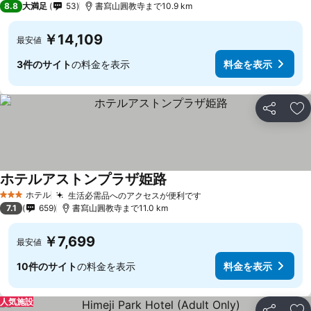
8.8
大満足
53
書寫山圓教寺まで10.9 km
￥14,109
最安値
3件のサイト
の料金を表示
料金を表示
シェア
お
ホテルアストンプラザ姫路
ホテル
生活必需品へのアクセスが便利です
3 ホテルのランク
7.1
659
書寫山圓教寺まで11.0 km
￥7,699
最安値
10件のサイト
の料金を表示
料金を表示
人気施設