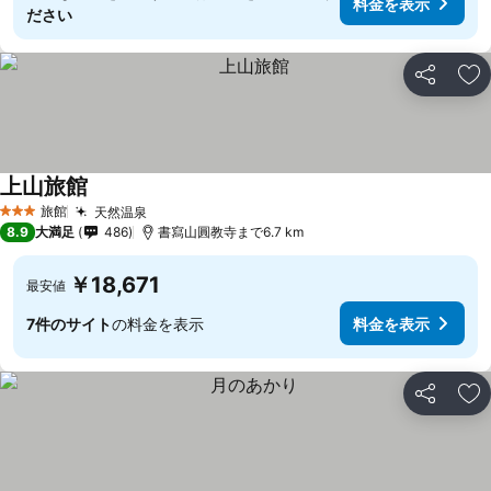
料金を表示
ださい
シェア
お
上山旅館
旅館
天然温泉
3 ホテルのランク
8.9
大満足
486
書寫山圓教寺まで6.7 km
￥18,671
最安値
7件のサイト
の料金を表示
料金を表示
シェア
お