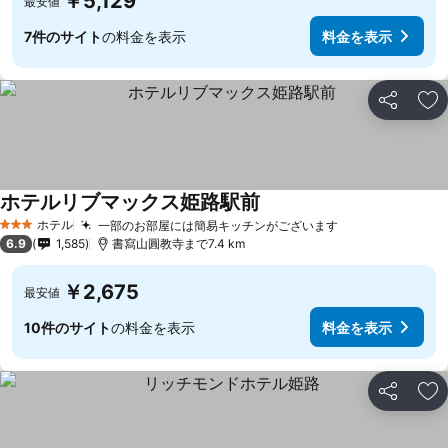
￥5,129
最安値
7件のサイト
の料金を表示
料金を表示
シェア
お
ホテルリブマックス姫路駅前
ホテル
一部のお部屋には簡易キッチンがございます
3 ホテルのランク
6.9
1,585
書寫山圓教寺まで7.4 km
￥2,675
最安値
10件のサイト
の料金を表示
料金を表示
シェア
お