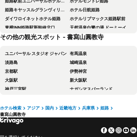
姫路駅前ユニバーサルホテル南口
ホテルモントレ姫路
姫路キヤッスルグランヴィリオホテル –ルートインホテルズ–
ホテル日航姫路
ダイワロイネットホテル姫路
ホテルリブマックス姫路駅前
東横INN姫路駅新幹線北口
天然温泉白鷺の湯 ドーミーイン姫路
その他の観光スポット - 書寫山圓教寺
ホテルウィングインターナショナル姫路
ホテルリブマックス姫路市役所前
アパホテル 姫路駅北
ＣＡＢＩＮ ＩＮＮ 姫路駅前
ユニバーサル スタジオ ジャパン
有馬温泉
JR クレメントイン姫路
ホテルクラウンヒルズ姫路
淡路島
城崎温泉
コンフォート ホテル 姫路
東横イン 相生駅
京都駅
伊勢神宮
東横INN姫路駅新幹線南口
ホテルアストンプラザ姫路
大阪駅
新大阪駅
月のあかり
ホテルアベスト姫路
神戸三宮駅
ナガシマスパーランド
HOTEL R9 The Yard 加西
セトレハイランドヴィラ姫路
梅田駅
京セラドーム大阪
ホテルルートイン加西 北条の宿
ホテル姫路ヒルズ
玉造温泉
岡山駅
ホテルクレール日笠
ルトゥール姫路 Retur HIMEJI 男塾ホテルグループ
ホテル検索
アジア
国内
近畿地方
兵庫県
姫路
書寫山圓教寺
Namba Station
阪神甲子園球場
姫路グリーンホテル立町
チサン イン 姫路夢前橋
三宮駅
福井駅
ホテルカルネヴァール姫路
ホテル レアティアレ
Facebook
Twitter
Insta
Yo
鈴鹿サーキット
関西国際空港
ホテル・アルファ－ワン姫路南口
ホテル カーシュ Cache 男塾ホテルグループ