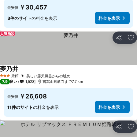
￥30,457
最安値
3件のサイト
の料金を表示
料金を表示
人気施設
シェア
お
夢乃井
旅館
美しい露天風呂からの眺め
3 ホテルのランク
7.9
良い
1,528
書寫山圓教寺まで7.7 km
￥26,608
最安値
11件のサイト
の料金を表示
料金を表示
シェア
お