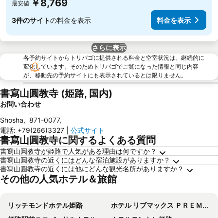
￥8,769
最安値
3件のサイト
の料金を表示
料金を表示
さらに表示
各予約サイトからトリバゴに提供される料金と空室状況は、継続的に
変化しています。そのためトリバゴでご覧になった情報と同じ内容
が、移動先の予約サイトにも表示されているとは限りません。
書寫山圓教寺 (姫路, 国内)
お問い合わせ
Shosha
,
871-0077
,
電話
:
+79(266)3327
|
公式サイト
書寫山圓教寺に関するよくある質問
書寫山圓教寺が姫路で人気がある理由は何ですか？
書寫山圓教寺の近くにはどんな宿泊施設がありますか？
書寫山圓教寺の近くには他にどんな観光名所がありますか？
その他の人気ホテル＆旅館
リッチモンドホテル姫路
ホテル リブマックス ＰＲＥＭＩＵＭ姫路駅南