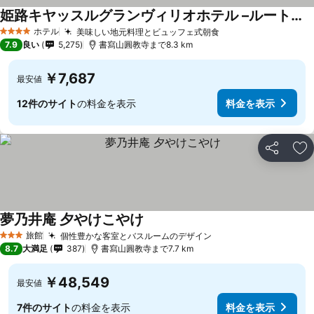
姫路キヤッスルグランヴィリオホテル –ルートインホテルズ–
ホテル
美味しい地元料理とビュッフェ式朝食
4 ホテルのランク
7.9
良い
5,275
書寫山圓教寺まで8.3 km
￥7,687
最安値
12件のサイト
の料金を表示
料金を表示
シェア
お
夢乃井庵 夕やけこやけ
旅館
個性豊かな客室とバスルームのデザイン
3 ホテルのランク
8.7
大満足
387
書寫山圓教寺まで7.7 km
￥48,549
最安値
7件のサイト
の料金を表示
料金を表示