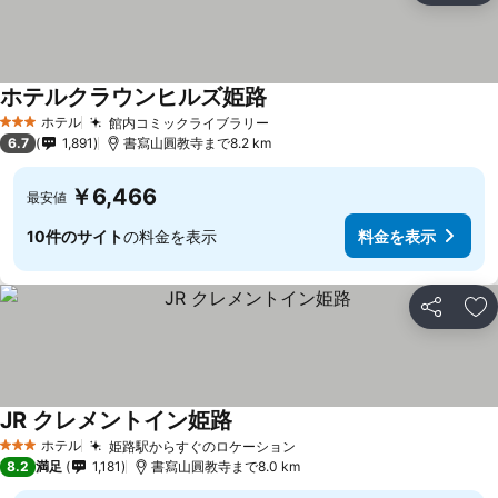
ホテルクラウンヒルズ姫路
ホテル
館内コミックライブラリー
3 ホテルのランク
6.7
1,891
書寫山圓教寺まで8.2 km
￥6,466
最安値
10件のサイト
の料金を表示
料金を表示
シェア
お
JR クレメントイン姫路
ホテル
姫路駅からすぐのロケーション
3 ホテルのランク
8.2
満足
1,181
書寫山圓教寺まで8.0 km