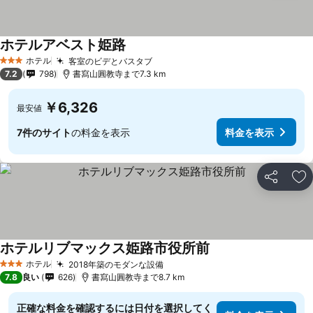
ホテルアベスト姫路
ホテル
客室のビデとバスタブ
3 ホテルのランク
7.2
798
書寫山圓教寺まで7.3 km
￥6,326
最安値
7件のサイト
の料金を表示
料金を表示
シェア
お
ホテルリブマックス姫路市役所前
ホテル
2018年築のモダンな設備
3 ホテルのランク
7.8
良い
626
書寫山圓教寺まで8.7 km
正確な料金を確認するには日付を選択してく