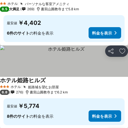
ホテル
パーソナルな客室アメニティ
2 ホテルのランク
8.5
大満足
269
書寫山圓教寺まで5.8 km
￥4,402
最安値
6件のサイト
の料金を表示
料金を表示
シェア
お
ホテル姫路ヒルズ
ホテル
姫路城を望むお部屋
3 ホテルのランク
6.8
276
書寫山圓教寺まで6.2 km
￥5,774
最安値
8件のサイト
の料金を表示
料金を表示