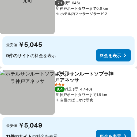
3 ホテルのランク
7.1
646
神戸ポートタワーまで0.6 km
ホテル内マッサージサービス
￥5,045
最安値
9件のサイト
の料金を表示
料金を表示
ホテルサンルートソプラ神
シェア
お気に入りに追加
戸アネッサ
3 ホテルのランク
8.4
満足
4,440
神戸ポートタワーまで1.6 km
自慢のばっかけ朝食
￥5,049
最安値
11件のサイト
の料金を表示
料金を表示