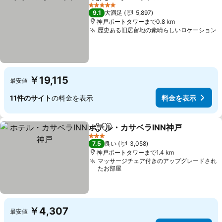
シェア
お気に入りに追加
5 ホテルのランク
9.1
大満足
5,897
神戸ポートタワーまで0.8 km
歴史ある旧居留地の素晴らしいロケーション
￥19,115
最安値
11件のサイト
の料金を表示
料金を表示
ホテル・カサベラINN神戸
シェア
お気に入りに追加
3 ホテルのランク
7.5
良い
3,058
神戸ポートタワーまで1.4 km
マッサージチェア付きのアップグレードされ
たお部屋
￥4,307
最安値