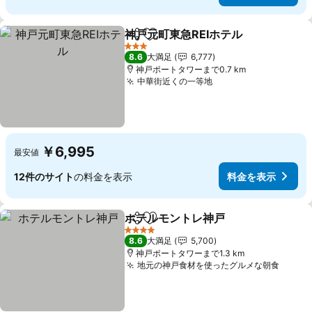
神戸元町東急REIホテル
シェア
お気に入りに追加
3 ホテルのランク
8.6
大満足
6,777
神戸ポートタワーまで0.7 km
中華街近くの一等地
￥6,995
最安値
12件のサイト
の料金を表示
料金を表示
ホテルモントレ神戸
シェア
お気に入りに追加
4 ホテルのランク
8.6
大満足
5,700
神戸ポートタワーまで1.3 km
地元の神戸食材を使ったグルメな朝食