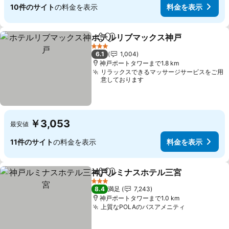
10件のサイト
の料金を表示
料金を表示
ホテルリブマックス神戸
シェア
お気に入りに追加
3 ホテルのランク
6.1
1,004
神戸ポートタワーまで1.8 km
リラックスできるマッサージサービスをご用
意しております
￥3,053
最安値
11件のサイト
の料金を表示
料金を表示
神戸ルミナスホテル三宮
シェア
お気に入りに追加
3 ホテルのランク
8.4
満足
7,243
神戸ポートタワーまで1.0 km
上質なPOLAのバスアメニティ