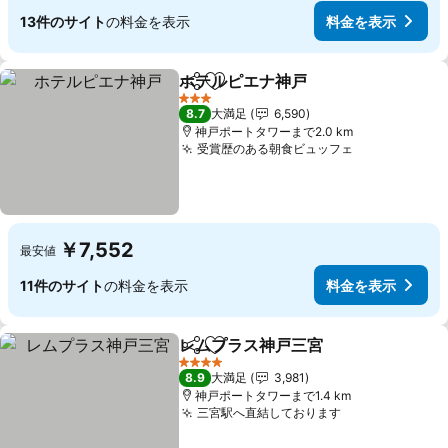
13件のサイト
の料金を表示
料金を表示
ホテルピエナ神戸
シェア
お気に入りに追加
3 ホテルのランク
8.7
大満足
6,590
神戸ポートタワーまで2.0 km
受賞歴のある朝食ビュッフェ
￥7,552
最安値
11件のサイト
の料金を表示
料金を表示
レムプラス神戸三宮
シェア
お気に入りに追加
4 ホテルのランク
8.9
大満足
3,981
神戸ポートタワーまで1.4 km
三宮駅へ直結しております