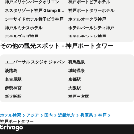
神戸メリケンパークオリエンタルホテル
神戸ポートピアホテル
ネスタリゾート神戸 Glamp Bbq Park
神戸ポートタワーホテル
シーサイドホテル舞子ビラ神戸
ホテルオークラ神戸
神戸ルミナスホテル
ホテルパールシティ神戸
ホテルプラザ神戸
ホテルモントレ神戸
その他の観光スポット - 神戸ポートタワー
センチュリオンホテルグランド神戸駅前
ダイワロイネットホテル神戸三宮
ANA クラウンプラザホテル神戸
ノボテル甲子園
ユニバーサル スタジオ ジャパン
有馬温泉
ホテルモンテエルマーナ神戸アマリ―(ホテルモントレグループ)
神戸三宮ユニオン ホテル
淡路島
城崎温泉
ホテル・カサベラINN神戸
神戸ルミナスホテル三宮
名古屋駅
京都駅
ホテル サンルートソプラ神戸
神戸 西神オリエンタルホテル
伊勢神宮
大阪駅
天然温泉 浪漫の湯 ドーミーイン神戸
ホテルサンルートソプラ神戸アネッサ
新大阪駅
神戸三宮駅
ホテルリブマックス神戸
ホテルメリケンポート神戸元町
ナガシマスパーランド
梅田駅
ヴィラフォンテーヌ神戸三宮
ホテルピエナ神戸
京セラドーム大阪
伊勢志摩
アリストンホテル神戸
ホテルリブマックス神戸三宮
ホテル検索
アジア
国内
近畿地方
兵庫県
神戸
神戸ポートタワー
岡山駅
ナゴヤドーム
神戸シティ ガーデンズ ホテル
相鉄フレッサイン神戸三宮
Namba Station
栄駅
ホテルリブマックス西宮
コンフォートホテルERA神戸三宮