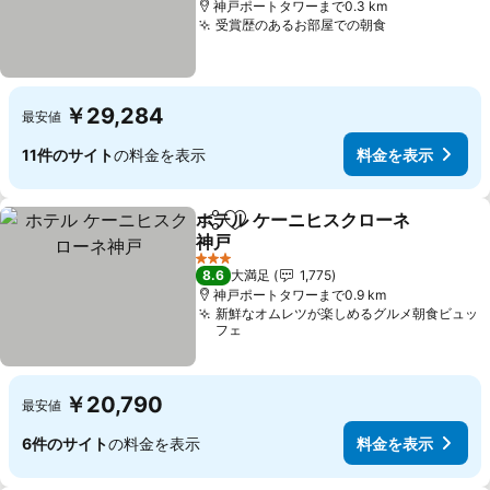
神戸ポートタワーまで0.3 km
受賞歴のあるお部屋での朝食
￥29,284
最安値
11件のサイト
の料金を表示
料金を表示
ホテル ケーニヒスクローネ
シェア
お気に入りに追加
神戸
3 ホテルのランク
8.6
大満足
1,775
神戸ポートタワーまで0.9 km
新鮮なオムレツが楽しめるグルメ朝食ビュッ
フェ
￥20,790
最安値
6件のサイト
の料金を表示
料金を表示