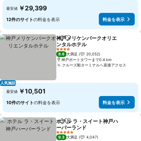
￥29,399
最安値
12件のサイト
の料金を表示
料金を表示
神戸メリケンパークオリエ
シェア
お気に入りに追加
ンタルホテル
4 ホテルのランク
8.6
大満足
20,052
神戸ポートタワーまで0.4 km
クルーズ船ターミナルへ直接アクセス
人気施設
￥10,501
最安値
10件のサイト
の料金を表示
料金を表示
ホテル ラ・スイート神戸ハ
シェア
お気に入りに追加
ーバーランド
5 ホテルのランク
9.3
大満足
4,047