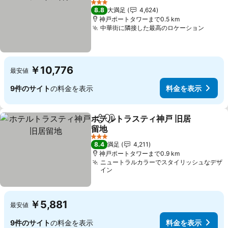
3 ホテルのランク
8.8
大満足
4,624
神戸ポートタワーまで0.5 km
中華街に隣接した最高のロケーション
￥10,776
最安値
9件のサイト
の料金を表示
料金を表示
ホテルトラスティ神戸 旧居
シェア
お気に入りに追加
留地
3 ホテルのランク
8.4
満足
4,211
神戸ポートタワーまで0.9 km
ニュートラルカラーでスタイリッシュなデザ
イン
￥5,881
最安値
9件のサイト
の料金を表示
料金を表示