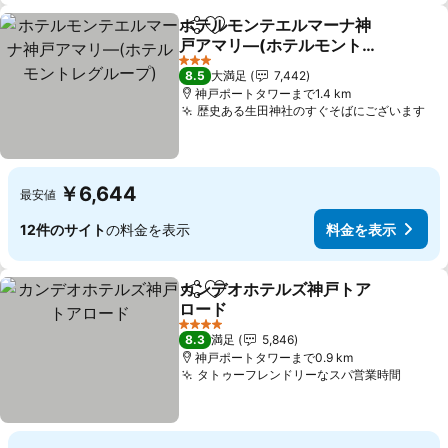
ホテルモンテエルマーナ神
シェア
お気に入りに追加
戸アマリ―(ホテルモントレ
グループ)
3 ホテルのランク
8.5
大満足
7,442
神戸ポートタワーまで1.4 km
歴史ある生田神社のすぐそばにございます
￥6,644
最安値
12件のサイト
の料金を表示
料金を表示
カンデオホテルズ神戸トア
シェア
お気に入りに追加
ロード
4 ホテルのランク
8.3
満足
5,846
神戸ポートタワーまで0.9 km
タトゥーフレンドリーなスパ営業時間