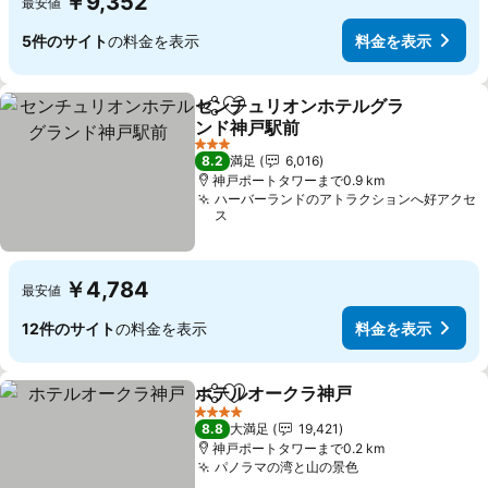
￥9,352
最安値
5件のサイト
の料金を表示
料金を表示
センチュリオンホテルグラ
シェア
お気に入りに追加
ンド神戸駅前
3 ホテルのランク
8.2
満足
6,016
神戸ポートタワーまで0.9 km
ハーバーランドのアトラクションへ好アクセ
ス
￥4,784
最安値
12件のサイト
の料金を表示
料金を表示
ホテルオークラ神戸
シェア
お気に入りに追加
4 ホテルのランク
8.8
大満足
19,421
神戸ポートタワーまで0.2 km
パノラマの湾と山の景色