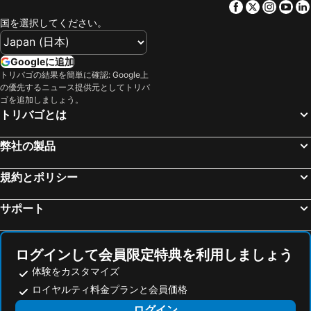
Facebook
Twitter
Insta
Yo
阪神甲子園球場
三宮駅
宝塚ワシントンホテル
ホテルウィングインターナショナル神戸新長田駅前
国を選択してください。
福井駅
鈴鹿サーキット
メルヴェール有馬
ザ・ビー神戸
関西国際空港
高松駅
アパ ホテル神戸三宮駅前
レムプラス神戸三宮
Googleに追加
皆生温泉
天王寺駅
トリバゴの結果を簡単に確認: Google上
アパホテル〈神戸三宮〉
神戸三宮東急REIホテル
の優先するニュース提供元としてトリバ
高野山
琵琶湖
神戸元町東急REIホテル
東横INN神戸三ノ宮1
ゴを追加しましょう。
トリバゴとは
大阪城ホール
高知駅
神戸ベイシェラトンホテル & タワーズ
ホテル ケーニヒスクローネ神戸
金山駅
奈良駅
ホテルリッツ甲子園
ホテルトラスティ神戸 旧居留地
弊社の製品
天橋立温泉
心斎橋駅
グリーンリッチホテル神戸三宮 人工温泉・二股湯の華
センチュリオンホテル ヴィンテージ神戸
岐阜駅
なばなの里
規約とポリシー
ホテル ロッジ舞洲
ホテル ラ・スイート神戸ハーバーランド
中部国際空港セントレア
姫路駅
神戸プラザホテルウエスト
Quality One Kobe Motomachi
サポート
弁天町駅
三朝温泉
スマイルホテル 神戸元町
Smile Hotel Kobe Motomachi - Vacation Stay 05001v
白浜温泉
京橋駅
神戸ホテルジュラク（２０２１年４月オープン）
オリエンタル ホテル
ログインして会員限定特典を利用しましょう
徳島駅
湯の山温泉
神戸プラザホテル
神戸マリオットホテル
体験をカスタマイズ
新神戸駅
アドベンチャーワールド
R&Bホテル神戸元町
ホテルヴィアマーレ神戸
ロイヤルティ料金プランと会員価格
心斎橋
湯郷温泉
レミントンホテル
ホテル甲子園
ログイン