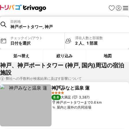
お気に入り
ログイ
メ
目的地
神戸ポートタワー, 神戸
チェックイン/アウト
滞在人数と部屋数
日付を選択
2 人、1 部屋
並べ替え
絞り込み
地図
神戸、神戸ポートタワー (神戸, 国内)周辺の宿泊
施設
弊社への手数料が検索結果に及ぼす影響について
神戸みなと温泉 蓮
シェア
お気に入りに追加
4 ホテルのランク
8.6
大満足
3,387
神戸ポートタワーまで0.6 km
屋内と屋外の共同浴場