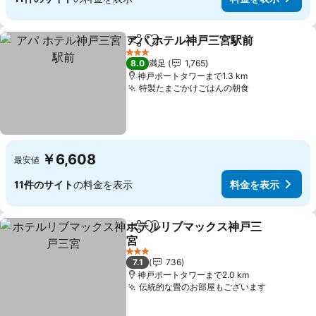
アパ ホテル神戸三宮駅前
シェア
お気に入りに追加
3 ホテルのランク
8.0
満足
1,765
神戸ポートタワーまで1.3 km
特製たまごかけごはんの朝食
￥6,608
最安値
11件のサイト
の料金を表示
料金を表示
ホテルリブマックス神戸三
シェア
お気に入りに追加
宮
3 ホテルのランク
7.1
736
神戸ポートタワーまで2.0 km
伝統的な畳のお部屋もございます