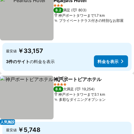
Peanuts Hotel
シェア
お気に入りに追加
3 ホテルのランク
8.2
満足
803
神戸ポートタワーまで1.7 km
プライベートテラス付きの特別なお部屋
￥33,157
最安値
3件のサイト
の料金を表示
料金を表示
神戸ポートピアホテル
シェア
お気に入りに追加
4 ホテルのランク
8.6
大満足
19,254
神戸ポートタワーまで3.1 km
多彩なダイニングオプション
人気施設
￥5,748
最安値