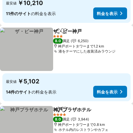
￥10,210
最安値
11件のサイト
の料金を表示
料金を表示
ザ・ビー神戸
シェア
お気に入りに追加
3 ホテルのランク
8.0
満足
6,250
神戸ポートタワーまで1.2 km
港をテーマにした改装済みラウンジ
￥5,102
最安値
14件のサイト
の料金を表示
料金を表示
神戸プラザホテル
シェア
お気に入りに追加
4 ホテルのランク
8.0
満足
3,944
神戸ポートタワーまで0.8 km
ホテル内のレストランやカフェ