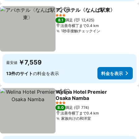
アパホテル〈なんば駅東〉
シェア
お気に入りに追加
3 ホテルのランク
8.1
満足
12,425
法善寺横丁まで0.4 km
1秒非接触チェックイン
料金を表示
￥7,559
最安値
13件のサイト
の料金を表示
料金を表示
Welina Hotel Premier
シェア
お気に入りに追加
Osaka Namba
料金を表示
3 ホテルのランク
8.0
満足
774
法善寺横丁まで0.4 km
家族向けの和洋室
料金を表示