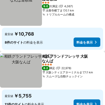
料金を表示
3 ホテルのランク
9.0
大満足
4,067
法善寺横丁まで0.1 km
トリプルルームの構成
料金を表示
￥10,768
最安値
8件のサイト
の料金を表示
料金を表示
相鉄グランドフレッサ 大阪
シェア
お気に入りに追加
なんば
料金を表示
4 ホテルのランク
8.2
満足
22,978
大阪シティエアターミナルまで1.1 km
スムーズな自動チェックイン
料金を表示
￥5,755
最安値
11件のサイト
の料金を表示
料金を表示