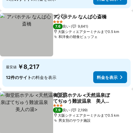
アパホテル なんば心斎橋
シェア
お気に入りに追加
料
3 ホテルのランク
7.6
良い
9,641
大阪シティエアターミナルまで0.5 km
和洋食の朝食ビュッフェ
料金を表示
￥8,217
最安値
12件のサイト
の料金を表示
料金を表示
御堂筋ホテル <天然温泉ぼ
シェア
お気に入りに追加
てぢゅう難波温泉 美人の
湯>
料金を表示
3 ホテルのランク
7.9
良い
2,199
大阪シティエアターミナルまで0.5 km
男女別のサウナ施設
料金を表示