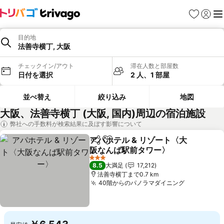
お気に入り
ログイ
メ
目的地
法善寺横丁, 大阪
チェックイン/アウト
滞在人数と部屋数
日付を選択
2 人、1 部屋
並べ替え
絞り込み
地図
大阪、法善寺横丁 (大阪, 国内)周辺の宿泊施設
弊社への手数料が検索結果に及ぼす影響について
アパホテル & リゾート〈大
シェア
お気に入りに追加
阪なんば駅前タワー〉
料金を表示
3 ホテルのランク
8.5
大満足
17,212
法善寺横丁まで0.7 km
40階からのパノラマダイニング
料金を表