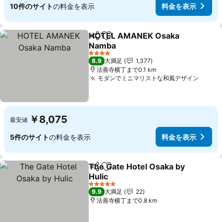
10件のサイト
の料金を表示
料金を表示
HOTEL AMANEK Osaka
シェア
お気に入りに追加
Namba
料金を表示
4 ホテルのランク
8.9
大満足
1,377
法善寺横丁まで0.1 km
モダンでミニマリストな和風デザイン
料金
￥8,075
最安値
5件のサイト
の料金を表示
料金を表示
The Gate Hotel Osaka by
シェア
お気に入りに追加
Hulic
料金を表示
5 ホテルのランク
9.9
大満足
22
法善寺横丁まで0.8 km