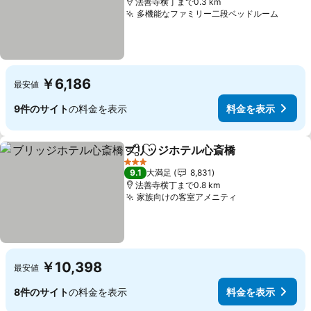
法善寺横丁まで0.3 km
多機能なファミリー二段ベッドルーム
料金
￥6,186
最安値
9件のサイト
の料金を表示
料金を表示
ブリッジホテル心斎橋
シェア
お気に入りに追加
料金
3 ホテルのランク
9.1
大満足
8,831
法善寺横丁まで0.8 km
家族向けの客室アメニティ
料金を表示
￥10,398
最安値
8件のサイト
の料金を表示
料金を表示