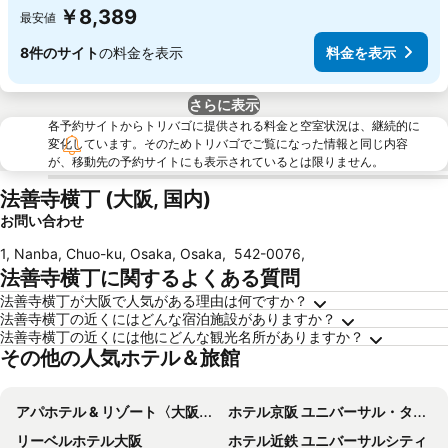
￥8,389
最安値
8件のサイト
の料金を表示
料金を表示
さらに表示
各予約サイトからトリバゴに提供される料金と空室状況は、継続的に
変化しています。そのためトリバゴでご覧になった情報と同じ内容
が、移動先の予約サイトにも表示されているとは限りません。
法善寺横丁 (大阪, 国内)
お問い合わせ
1, Nanba, Chuo-ku, Osaka, Osaka
,
542-0076
,
法善寺横丁に関するよくある質問
法善寺横丁が大阪で人気がある理由は何ですか？
法善寺横丁の近くにはどんな宿泊施設がありますか？
法善寺横丁の近くには他にどんな観光名所がありますか？
その他の人気ホテル＆旅館
アパホテル & リゾート〈大阪なんば駅前タワー〉
ホテル京阪 ユニバーサル・タワー
リーベルホテル大阪
ホテル近鉄 ユニバーサルシティ