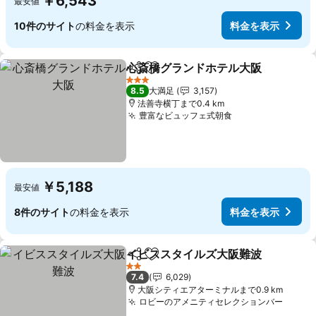
￥6,543
最安値
10件のサイト
の料金を表示
料金を表示
心斎橋グランドホテル大阪
シェア
お気に入りに追加
3 ホテルのランク
8.5
大満足
3,157
法善寺横丁まで0.4 km
豊富なビュッフェ式朝食
料金を表示
￥5,188
最安値
8件のサイト
の料金を表示
料金を表示
イビススタイルズ大阪難波
シェア
お気に入りに追加
2 ホテルのランク
7.4
6,029
大阪シティエアターミナルまで0.9 km
ロビーのアメニティセレクションバー
料金