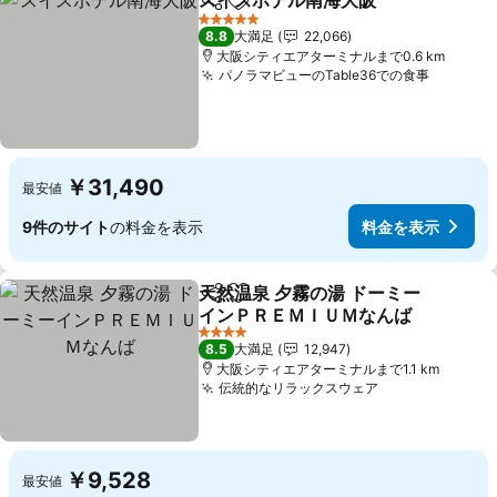
スイスホテル南海大阪
シェア
お気に入りに追加
料金
5 ホテルのランク
8.8
大満足
22,066
大阪シティエアターミナルまで0.6 km
パノラマビューのTable36での食事
料金を
￥31,490
最安値
9件のサイト
の料金を表示
料金を表示
天然温泉 夕霧の湯 ドーミー
シェア
お気に入りに追加
インＰＲＥＭＩＵＭなんば
料金を表示
4 ホテルのランク
8.5
大満足
12,947
大阪シティエアターミナルまで1.1 km
伝統的なリラックスウェア
料金を表示
￥9,528
最安値