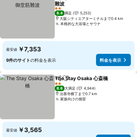
シェア
お気に入りに追加
難波
料金を表示
2 ホテルのランク
8.4
満足
5,253
大阪シティエアターミナルまで0.4 km
本格的な大浴場とサウナ
料金を表示
￥7,353
最安値
9件のサイト
の料金を表示
料金を表示
The Stay Osaka 心斎橋
シェア
お気に入りに追加
料
2 ホテルのランク
8.8
大満足
4,944
法善寺横丁まで0.7 km
家族向けの個室
料金を表示
￥3,565
最安値