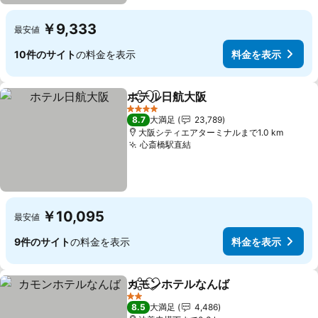
￥9,333
最安値
10件のサイト
の料金を表示
料金を表示
ホテル日航大阪
シェア
お気に入りに追加
料金を表示
4 ホテルのランク
8.7
大満足
23,789
大阪シティエアターミナルまで1.0 km
心斎橋駅直結
料金を表示
￥10,095
最安値
9件のサイト
の料金を表示
料金を表示
カモンホテルなんば
シェア
お気に入りに追加
料金を
2 ホテルのランク
8.5
大満足
4,486