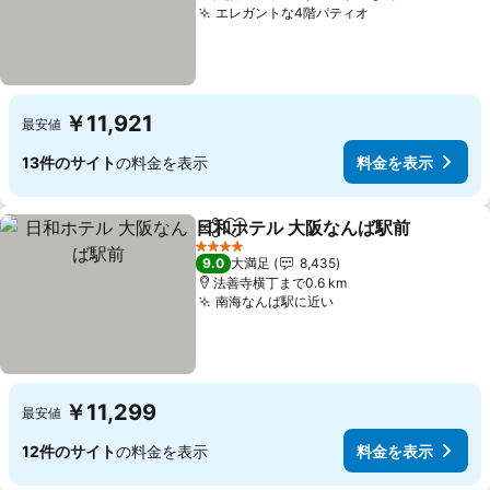
エレガントな4階パティオ
料金を表示
￥11,921
最安値
13件のサイト
の料金を表示
料金を表示
日和ホテル 大阪なんば駅前
シェア
お気に入りに追加
4 ホテルのランク
9.0
大満足
8,435
法善寺横丁まで0.6 km
南海なんば駅に近い
料金を表示
￥11,299
最安値
12件のサイト
の料金を表示
料金を表示