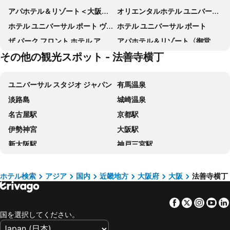
アパホテル＆リゾート＜大阪梅田駅タワー＞
オリエンタルホテル ユニバーサル・シティ
ホテル ユニバーサル ポート ヴィータ
ホテル ユニバーサル ポート
ザ パーク フロント ホテル アット ユニバーサル・スタジオ・ジャパン
アパホテル＆リゾート〈御堂筋本町駅タワー〉
その他の観光スポット - 法善寺横丁
アートホテル大阪ベイタワー
ラ・ジェント・ホテル大阪ベイ
からくさホテルグランデ新大阪タワー
新大阪ワシントンホテルプラザ
ユニバーサル スタジオ ジャパン
有馬温泉
クインテッサホテル大阪ベイ
天然温泉ホテルリブマックス PREMIUM 梅田 EAST
淡路島
城崎温泉
ホテル関西
大阪アカデミア
名古屋駅
京都駅
OMO7 大阪 by 星野リゾート
ホテルマイステイズ新大阪コンファレンスセンター
伊勢神宮
大阪駅
Rihga Royal Hotel Osaka
アパホテル〈新大阪駅タワー〉
新大阪駅
神戸三宮駅
ザ シンギュラリホテル & スカイスパ アット ユニバーサル・スタジオ・ジャパン™
アパホテル〈大阪肥後橋駅前〉
ナガシマスパーランド
梅田駅
アパホテル 新大阪駅前
ヴィアイン新大阪ウエスト
京セラドーム大阪
伊勢志摩
ホテル京阪 京橋 グランデ
ハートンホテル西梅田
ホテル検索
アジア
国内
近畿地方
大阪府
大阪
法善寺横丁
岡山駅
ナゴヤドーム
ホテル グランヴィア大阪
ノボテル甲子園
Facebook
Twitter
Insta
Yo
Namba Station
浜名湖
ホテル京阪 天満橋
ホテルニューオータニ大阪
国を選択してください。
栄駅
阪神甲子園球場
ホテルリブマックス梅田 WEST
東横INNあべの天王寺