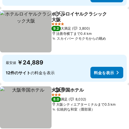
ホテルロイヤルクラシック
シェア
お気に入りに追加
大阪
料金を表示
4 ホテルのランク
9.2
大満足
3,800
法善寺横丁まで0.4 km
スカイバー クモクモからの眺め
料金を表示
￥24,889
最安値
12件のサイト
の料金を表示
料金を表示
大阪帝国ホテル
シェア
お気に入りに追加
料金を表示
3 ホテルのランク
8.0
満足
8,032
大阪シティエアターミナルまで0.5 km
伝統的な和室（畳部屋）
料金を表示