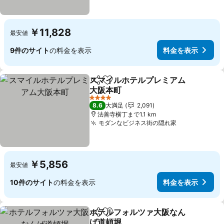
￥11,828
最安値
9件のサイト
の料金を表示
料金を表示
スマイルホテルプレミアム
シェア
お気に入りに追加
大阪本町
料金を表示
4 ホテルのランク
8.6
大満足
2,091
法善寺横丁まで1.1 km
モダンなビジネス街の隠れ家
料金を表示
￥5,856
最安値
10件のサイト
の料金を表示
料金を表示
ホテルフォルツァ大阪なん
シェア
お気に入りに追加
ば道頓堀