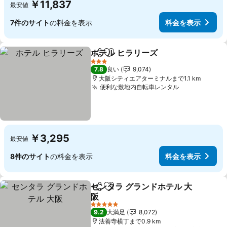
￥11,837
最安値
7件のサイト
の料金を表示
料金を表示
ホテル ヒラリーズ
シェア
お気に入りに追加
料金を表
3 ホテルのランク
7.8
良い
9,074
大阪シティエアターミナルまで1.1 km
便利な敷地内自転車レンタル
料金を表示
￥3,295
最安値
8件のサイト
の料金を表示
料金を表示
センタラ グランドホテル 大
シェア
お気に入りに追加
阪
料金を表示
5 ホテルのランク
9.2
大満足
8,072
法善寺横丁まで0.9 km