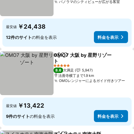
パノラマのシティビューが広がる客室
料金
￥24,438
最安値
12件のサイト
の料金を表示
料金を表示
OMO7 大阪 by 星野リゾー
シェア
お気に入りに追加
ト
料金を表示
5 ホテルのランク
8.6
大満足
5,947
法善寺横丁まで1.9 km
OMOレンジャーによるガイド付きツアー
料
￥13,422
最安値
9件のサイト
の料金を表示
料金を表示