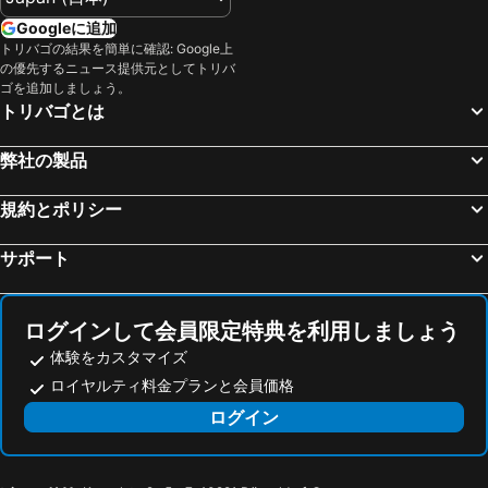
三宮駅
福井駅
ホテル ランタナ大阪
ホテル ヒラリーズ
Googleに追加
鈴鹿サーキット
関西国際空港
アパホテル＜大阪天満橋駅前＞
ホテルサンプラザ 2 アネックス
トリバゴの結果を簡単に確認: Google上
の優先するニュース提供元としてトリバ
高松駅
天王寺駅
スマイルホテル新大阪
ホテル阪急レスパイア大阪
ゴを追加しましょう。
高野山
琵琶湖
ホテルリブマックス大阪門真
スパ ワールド
トリバゴとは
大阪城ホール
金山駅
The Stay Osaka 心斎橋
ホテルリブマックス大阪淀屋橋
弊社の製品
奈良駅
天橋立温泉
スマイルホテルプレミアム大阪本町
レム新大阪
心斎橋駅
岐阜駅
大阪 東急REIホテル
新今宮ホテル
規約とポリシー
なばなの里
中部国際空港セントレア
Welina Hotel Premier 中之島 East
ホテルフクラシア大阪ベイ
サポート
姫路駅
弁天町駅
ホテルフォルツァ大阪なんば道頓堀
Welina Hotel 道頓堀
三朝温泉
山中温泉
HOTEL AMANEK Osaka Namba
IAM Hotel
白浜温泉
京橋駅
ビジネスイン千日前ホテル
Nandeyanen (formerly Otoboke Beaver Namba)
ログインして会員限定特典を利用しましょう
徳島駅
湯の山温泉
体験をカスタマイズ
サウナ＆カプセル アムザ
ホテル マガンダ -大人専用
ロイヤルティ料金プランと会員価格
新神戸駅
アドベンチャーワールド
Holiday Inn Osaka Namba by IHG
ホテル ララ フルール
ログイン
心斎橋
湯郷温泉
Welina Hotel Premier 心斎橋
The OneFive Osaka Namba Dotonbori - Vacation STAY 51568v
鳥取駅
鳥羽水族館
KOKO HOTEL Osaka Namba Sennichimae
イビススタイルズ大阪難波
法善寺横丁
道頓堀
The OneFive Osaka Namba Dotonbori - Vacation STAY 51547v
クロス ホテル 大阪