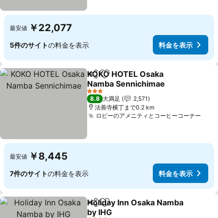
￥22,077
最安値
5件のサイト
の料金を表示
料金を表示
KOKO HOTEL Osaka
シェア
お気に入りに追加
Namba Sennichimae
料金を表示
3 ホテルのランク
8.8
大満足
2,571
法善寺横丁まで0.2 km
ロビーのアメニティとコーヒーコーナー
料金
￥8,445
最安値
7件のサイト
の料金を表示
料金を表示
Holiday Inn Osaka Namba
シェア
お気に入りに追加
by IHG