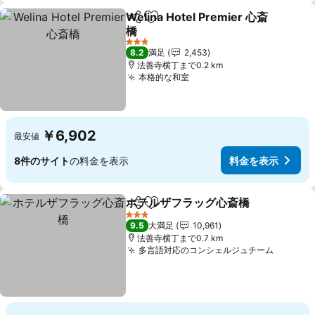
Welina Hotel Premier 心斎
シェア
お気に入りに追加
橋
料金を表示
3 ホテルのランク
8.2
満足
2,453
法善寺横丁まで0.2 km
本格的な和室
料金を表示
￥6,902
最安値
8件のサイト
の料金を表示
料金を表示
ホテルザフラッグ心斎橋
シェア
お気に入りに追加
料
3 ホテルのランク
9.5
大満足
10,961
法善寺横丁まで0.7 km
多言語対応のコンシェルジュチーム
料金を