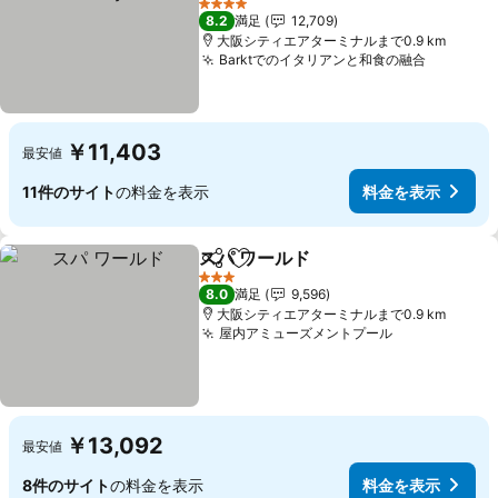
料金を表示
4 ホテルのランク
8.2
満足
12,709
大阪シティエアターミナルまで0.9 km
Barktでのイタリアンと和食の融合
料金を表
￥11,403
最安値
11件のサイト
の料金を表示
料金を表示
スパ ワールド
シェア
お気に入りに追加
料金を表示
3 ホテルのランク
8.0
満足
9,596
大阪シティエアターミナルまで0.9 km
屋内アミューズメントプール
料金を表示
￥13,092
最安値
8件のサイト
の料金を表示
料金を表示