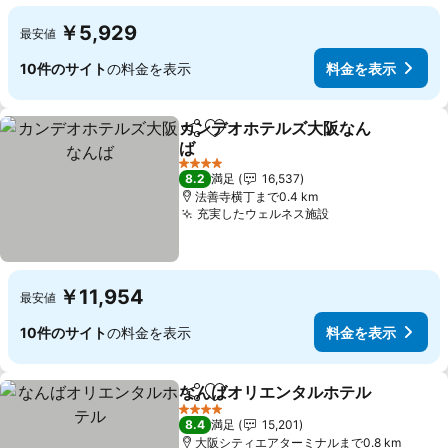
￥5,929
最安値
10件のサイト
の料金を表示
料金を表示
カンデオホテルズ大阪なん
シェア
お気に入りに追加
ば
料金を表示
4 ホテルのランク
8.2
満足
16,537
法善寺横丁まで0.4 km
充実したウェルネス施設
料金を表示
￥11,954
最安値
10件のサイト
の料金を表示
料金を表示
なんばオリエンタルホテル
シェア
お気に入りに追加
4 ホテルのランク
8.4
満足
15,201
大阪シティエアターミナルまで0.8 km