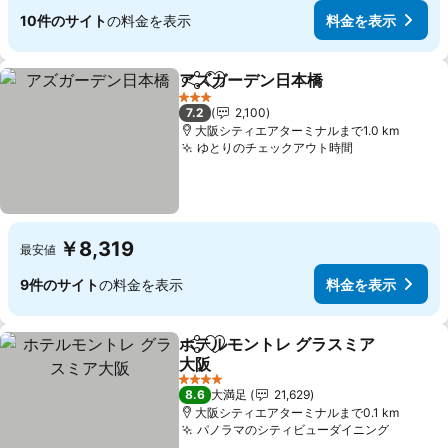
10件のサイト
の料金を表示
料金を表示
アズガーデン日本橋
シェア
お気に入りに追加
料金を
3 ホテルのランク
7.2
2,100
大阪シティエアターミナルまで1.0 km
ゆとりのチェックアウト時間
料金を表示
￥8,319
最安値
9件のサイト
の料金を表示
料金を表示
ホテルモントレ グラスミア
シェア
お気に入りに追加
大阪
料金を表示
4 ホテルのランク
8.6
大満足
21,629
大阪シティエアターミナルまで0.1 km
パノラマのシティビューダイニング
料金を