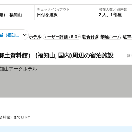
チェックイン/アウト
滞在人数と部屋数
日付を選択
2 人、1 部屋
城（福知山市郷土資料館）
ホテル
ユーザー評価 : 8.0+
朝食付き
禁煙ルーム
駐車
土資料館） (福知山, 国内)周辺の宿泊施設
弊
料館）まで1.1 km