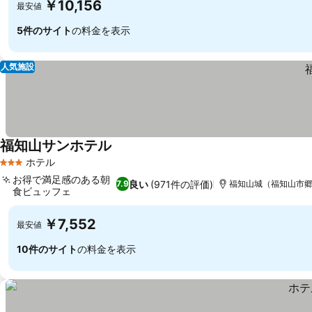
￥10,156
最安値
5件のサイト
の料金を表示
人気施設
福知山サンホテル
料金を表示
ホテル
3 ホテルのランク
お得で満足感のある朝
良い
(971件の評価)
7.9
福知山城（福知山市郷土
食ビュッフェ
料金を表示
￥7,552
最安値
10件のサイト
の料金を表示