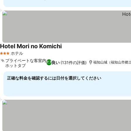
Hotel Mori no Komichi
料金を表示
ホテル
3 ホテルのランク
プライベートな客室内
良い
(131件の評価)
7.7
福知山城（福知山市郷土資
ホットタブ
料金を表示
正確な料金を確認するには日付を選択してください