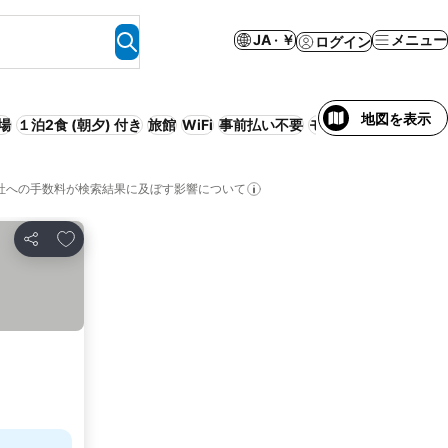
JA · ￥
メニュー
ログイン
地図を表示
場
１泊2食 (朝夕) 付き
旅館
WiFi
事前払い不要
モーテル
ファミリー
社への手数料が検索結果に及ぼす影響について
お気に入りに追加
シェア