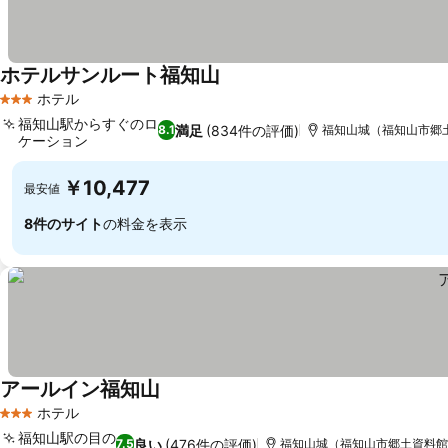
ホテルサンルート福知山
料金を表示
ホテル
3 ホテルのランク
福知山駅からすぐのロ
満足
(834件の評価)
8.1
福知山城（福知山市郷土資
ケーション
料金を表示
￥10,477
最安値
8件のサイト
の料金を表示
アールイン福知山
料金を表示
ホテル
3 ホテルのランク
福知山駅の目の
良い
(476件の評価)
7.5
福知山城（福知山市郷土資料館）ま