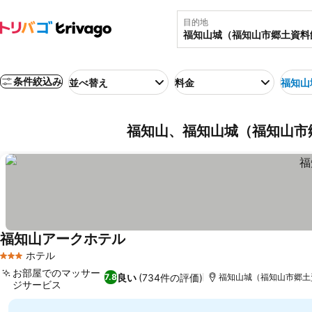
目的地
条件絞込み
並べ替え
料金
福知山
福知山、福知山城（福知山市郷
福知山アークホテル
料金を表示
ホテル
3 ホテルのランク
お部屋でのマッサー
良い
(734件の評価)
7.8
福知山城（福知山市郷土資
ジサービス
料金を表示