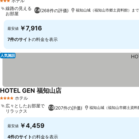
ホテル
3 ホテルのランク
線路の見える
(268件の評価)
7.4
福知山城（福知山市郷土資料館）まで11.
お部屋
料金を表示
￥7,916
最安値
7件のサイト
の料金を表示
人気施設
HOTEL GEN 福知山店
料金を表示
ホテル
4 ホテルのランク
広々としたお部屋で
(207件の評価)
7.0
福知山城（福知山市郷土資料館）
リラックス
料金を表示
￥4,459
最安値
4件のサイト
の料金を表示