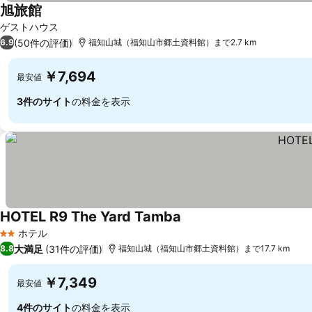
旭旅館
料金を表示
ゲストハウス
(50件の評価)
6.9
福知山城（福知山市郷土資料館）まで2.7 km
￥7,694
最安値
3件のサイト
の料金を表示
HOTEL R9 The Yard Tamba
料金を表示
ホテル
2 ホテルのランク
大満足
(31件の評価)
8.8
福知山城（福知山市郷土資料館）まで17.7 km
￥7,349
最安値
4件のサイト
の料金を表示