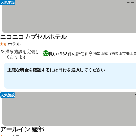
人気施設
ニコニコカプセルホテル
料金を表示
ホテル
2 ホテルのランク
温泉施設を完備し
良い
(368件の評価)
7.5
福知山城（福知山市郷土資料
ております
料金を表示
正確な料金を確認するには日付を選択してください
人気施設
アールイン 綾部
料金を表示