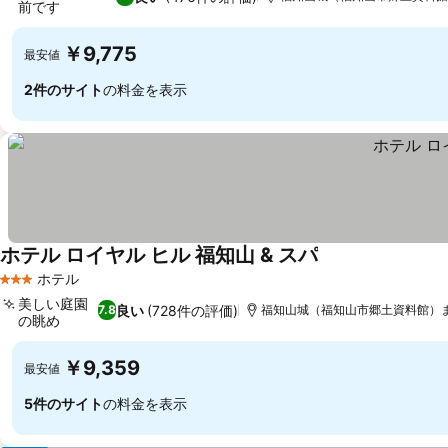
前です
料金を表示
￥9,775
最安値
2件のサイト
の料金を表示
ホテル ロイヤル ヒル 福知山 & スパ
料金を表示
ホテル
3 ホテルのランク
美しい庭園
良い
(728件の評価)
7.8
福知山城（福知山市郷土資料館）まで
の眺め
料金を表示
￥9,359
最安値
5件のサイト
の料金を表示