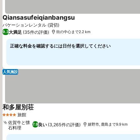
Qiansasufeiqianbangsu
料金を表示
バケーションレンタル (貸切)
大満足
(35件の評価)
9.3
街の中心まで2.2 km
正確な料金を確認するには日付を選択してください
人気施設
和多屋別荘
料金を表示
旅館
4 ホテルのランク
佐賀牛と懐
良い
(3,265件の評価)
7.9
嬉野市, 鹿島まで9.9 km
石料理
料金を表示