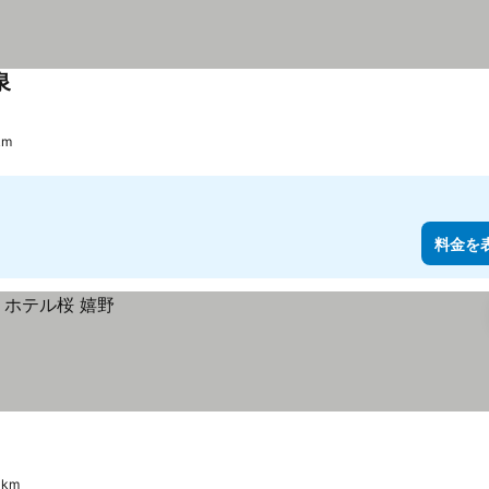
泉
料金を表示
km
料金を
 km