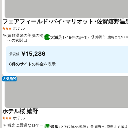
フェアフィールド･バイ･マリオット･佐賀嬉野温
ホテル
3 ホテルのランク
嬉野温泉の美肌の湯
大満足
(749件の評価)
8.9
嬉野市, 鹿島まで9.1 
への玄関口
料金を表示
￥15,286
最安値
8件のサイト
の料金を表示
人気施設
ホテル桜 嬉野
料金を表示
ホテル
3 ホテルのランク
観光に最適なロケー
満足
(2,717件の評価)
8.4
嬉野市, 鹿島まで10.4