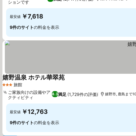
ションです
料金を表示
￥7,618
最安値
9件のサイト
の料金を表示
嬉野温泉 ホテル華翠苑
料金を表示
旅館
3 ホテルのランク
ご家族向けの設備やア
満足
(1,729件の評価)
8.3
嬉野市, 鹿島まで10.
クティビティ
料金を表示
￥12,763
最安値
9件のサイト
の料金を表示