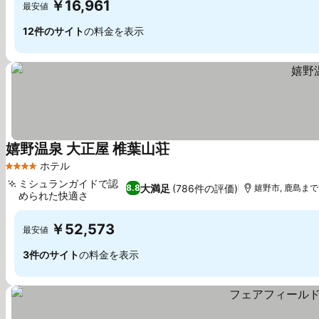
￥16,961
最安値
12件のサイト
の料金を表示
嬉野温泉 大正屋 椎葉山荘
料金を表示
ホテル
4 ホテルのランク
ミシュランガイドで認
大満足
(786件の評価)
8.8
嬉野市, 鹿島まで1
められた快適さ
料金を表示
￥52,573
最安値
3件のサイト
の料金を表示