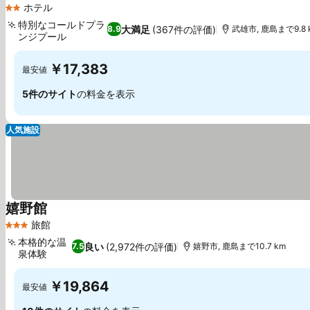
ホテル
2 ホテルのランク
特別なコールドプラ
大満足
(367件の評価)
8.9
武雄市, 鹿島まで9.8 
ンジプール
料金を表示
￥17,383
最安値
5件のサイト
の料金を表示
人気施設
嬉野館
料金を表示
旅館
3 ホテルのランク
本格的な温
良い
(2,972件の評価)
7.5
嬉野市, 鹿島まで10.7 km
泉体験
料金を表示
￥19,864
最安値