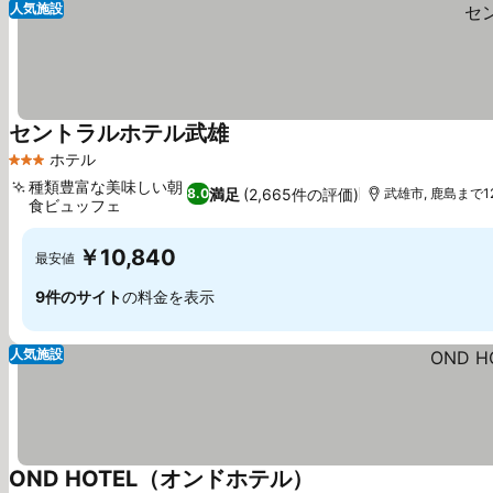
人気施設
セントラルホテル武雄
料金を表示
ホテル
3 ホテルのランク
種類豊富な美味しい朝
満足
(2,665件の評価)
8.0
武雄市, 鹿島まで12
食ビュッフェ
料金を表示
￥10,840
最安値
9件のサイト
の料金を表示
人気施設
OND HOTEL（オンドホテル）
料金を表示