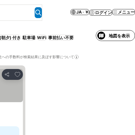
JA · ￥
メニュー
ログイン
地図を表示
(朝夕) 付き
駐車場
WiFi
事前払い不要
社への手数料が検索結果に及ぼす影響について
お気に入りに追加
シェア