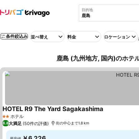
目的地
条件絞込み
並べ替え
料金
ロケーション
鹿島 (九州地方, 国内)のホテ
HOTEL R9 The Yard Sagakashima
料金を表示
ホテル
2 ホテルのランク
大満足
(50件の評価)
8.8
街の中心まで1.8 km
￥6,226
最安値