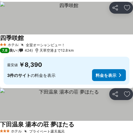
シェア
お
四季咲館
ホテル
全室オーシャンビュー！
2 ホテルのランク
7.8
良い
424
天草空港まで12.8 km
￥8,390
最安値
3件のサイト
の料金を表示
料金を表示
シェア
お
下田温泉 湯本の荘 夢ほたる
ホテル
プライベート露天風呂