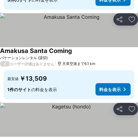
シェア
お
Amakusa Santa Coming
バケーションレンタル (貸切)
/
天草空港まで6.1 km
ユーザー評価はありません
￥13,509
最安値
1件のサイト
の料金を表示
料金を表示
シェア
お