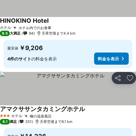
HINOKINO Hotel
ホテル
ホテル内でのお食事
8.5
大満足
94
天草空港まで4.4 km
￥9,206
最安値
4件のサイト
の料金を表示
料金を表示
シェア
お
アマクササンタカミングホテル
ホテル
檜の温泉風呂
3 ホテルのランク
8.1
満足
351
天草空港まで6.1 km