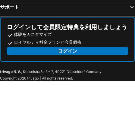
サポート
グランメッセ熊本
アフリカンサファリ
福岡国際会議場
福岡国際センター
唐人町駅
西新駅
ログインして会員限定特典を利用しましょう
薬院駅
グリーンランド 熊本
体験をカスタマイズ
ロイヤルティ料金プランと会員価格
大宰府天満宮
姪浜駅
ログイン
大濠公園駅
南福岡駅
嬉野温泉
長崎港
天草空港
グラバー園
trivago N.V.
, Kesselstraße 5 – 7, 40221 Düsseldorf, Germany
眼鏡橋
ちりんちりんあいす
Copyright 2026 trivago | All rights reserved.
出島和蘭商館跡
長崎歴史文化博物館
呉服町駅
熊本新市街
熊本 中央 区
人吉温泉
水前寺成趣園
大牟田市動物園
JAM広場
行橋駅
Miyazaki Airport
雲仙温泉