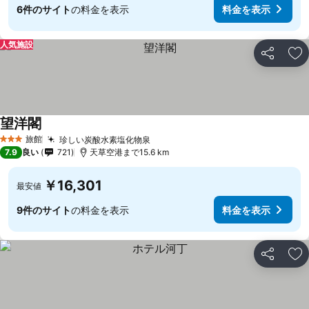
6件のサイト
の料金を表示
料金を表示
人気施設
シェア
お
望洋閣
旅館
珍しい炭酸水素塩化物泉
3 ホテルのランク
7.9
良い
721
天草空港まで15.6 km
￥16,301
最安値
9件のサイト
の料金を表示
料金を表示
シェア
お