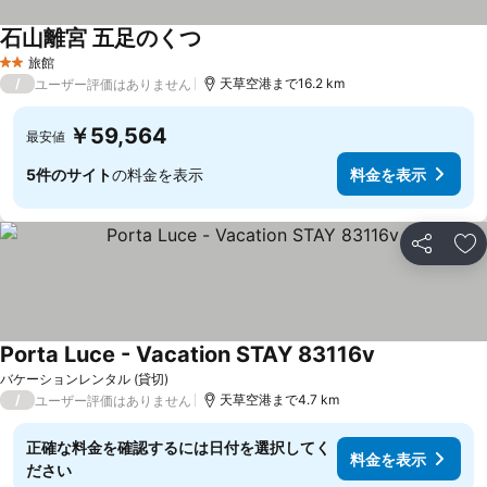
石山離宮 五足のくつ
旅館
2 ホテルのランク
/
天草空港まで16.2 km
ユーザー評価はありません
￥59,564
最安値
5件のサイト
の料金を表示
料金を表示
シェア
お
Porta Luce - Vacation STAY 83116v
バケーションレンタル (貸切)
/
天草空港まで4.7 km
ユーザー評価はありません
正確な料金を確認するには日付を選択してく
料金を表示
ださい