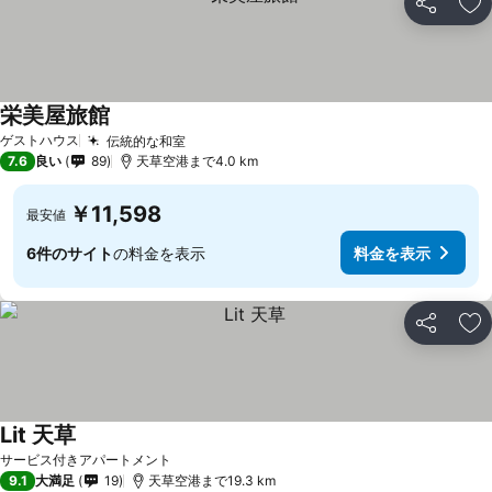
シェア
お
栄美屋旅館
ゲストハウス
伝統的な和室
7.6
良い
89
天草空港まで4.0 km
￥11,598
最安値
6件のサイト
の料金を表示
料金を表示
シェア
お
Lit 天草
サービス付きアパートメント
9.1
大満足
19
天草空港まで19.3 km