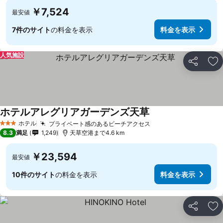
￥7,524
最安値
7件のサイト
の料金を表示
料金を表示
人気施設
シェア
お
ホテルアレグリアガーデンズ天草
ホテル
プライベート感のあるビーチアクセス
3 ホテルのランク
8.3
満足
1,249
天草空港まで4.6 km
￥23,594
最安値
10件のサイト
の料金を表示
料金を表示
シェア
お