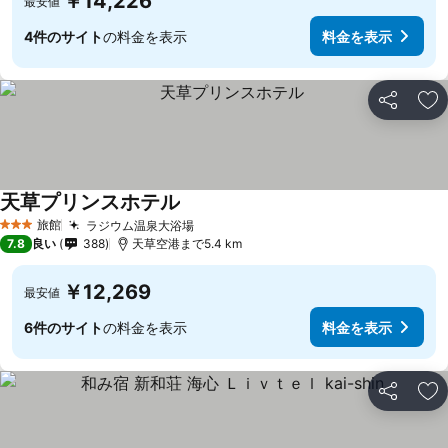
￥14,226
最安値
4件のサイト
の料金を表示
料金を表示
シェア
お
天草プリンスホテル
旅館
ラジウム温泉大浴場
3 ホテルのランク
7.8
良い
388
天草空港まで5.4 km
￥12,269
最安値
6件のサイト
の料金を表示
料金を表示
シェア
お