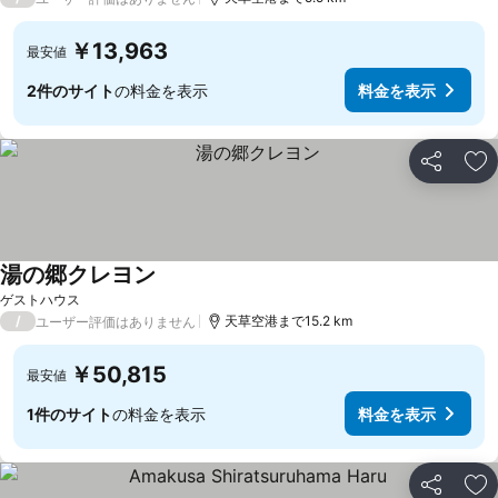
￥13,963
最安値
2件のサイト
の料金を表示
料金を表示
シェア
お
湯の郷クレヨン
ゲストハウス
/
天草空港まで15.2 km
ユーザー評価はありません
￥50,815
最安値
1件のサイト
の料金を表示
料金を表示
シェア
お