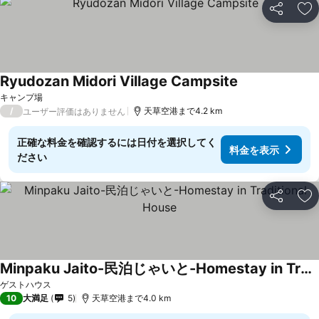
シェア
お
Ryudozan Midori Village Campsite
キャンプ場
/
天草空港まで4.2 km
ユーザー評価はありません
正確な料金を確認するには日付を選択してく
料金を表示
ださい
シェア
お
Minpaku Jaito-民泊じゃいと-Homestay in Traditional House
ゲストハウス
10
大満足
5
天草空港まで4.0 km