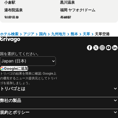
小倉駅
黒川温泉
湯布院温泉
福岡 ヤフオク!ドーム
別府温泉
長崎駅
鹿児島中央駅
マリンメッセ福岡
熊本駅
福岡空港
ホテル検索
アジア
国内
九州地方
熊本
天草
天草空港
大分駅
宮崎駅
Facebook
Twitter
Insta
Yo
中洲川端駅
佐賀駅
国を選択してください。
指宿温泉
青島
熊本城
下関駅
Googleに追加
西鉄福岡(天神)駅
阿蘇ファームランド
トリバゴの結果を簡単に確認: Google上
の優先するニュース提供元としてトリバ
黒崎駅
鹿児島空港
ゴを追加しましょう。
熊本空港
キャナルシティ博多
トリバゴとは
門司港駅
福岡 ヤフオク ドーム
弊社の製品
門司港レトロ
久留米駅
マリンワールド海の中道
新地中華街
規約とポリシー
長崎空港
西鉄久留米駅