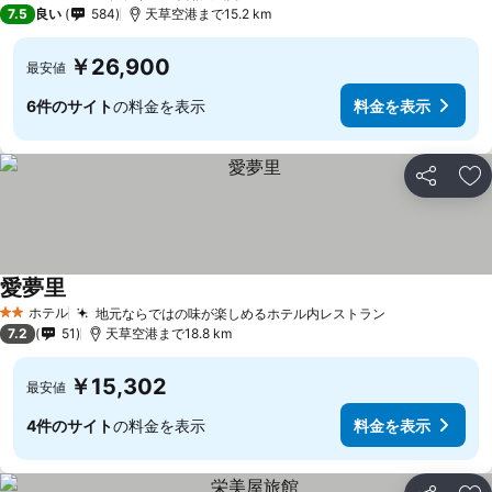
3 ホテルのランク
7.5
良い
584
天草空港まで15.2 km
￥26,900
最安値
6件のサイト
の料金を表示
料金を表示
シェア
お
愛夢里
ホテル
地元ならではの味が楽しめるホテル内レストラン
2 ホテルのランク
7.2
51
天草空港まで18.8 km
￥15,302
最安値
4件のサイト
の料金を表示
料金を表示