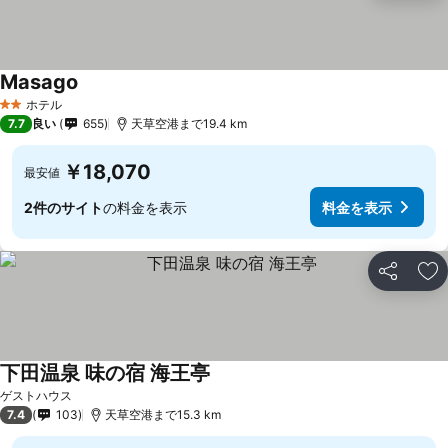
Masago
ホテル
2 ホテルのランク
7.7
良い
655
天草空港まで19.4 km
￥18,070
最安値
2件のサイト
の料金を表示
料金を表示
シェア
お
下田温泉 味の宿 海王亭
ゲストハウス
7.4
103
天草空港まで15.3 km