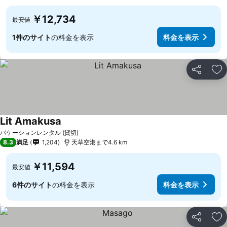
￥12,734
最安値
1件のサイト
の料金を表示
料金を表示
シェア
お
Lit Amakusa
バケーションレンタル (貸切)
8.3
満足
1,204
天草空港まで4.6 km
￥11,594
最安値
6件のサイト
の料金を表示
料金を表示
シェア
お