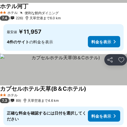
ホテル河丁
ホテル
便利な館内ダイニング
2 ホテルのランク
7.4
226
天草空港まで6.0 km
￥11,957
最安値
4件のサイト
の料金を表示
料金を表示
シェア
お
カプセルホテル天草(B＆Cホテル)
ホテル
2 ホテルのランク
7.3
89
天草空港まで4.6 km
正確な料金を確認するには日付を選択してく
料金を表示
ださい