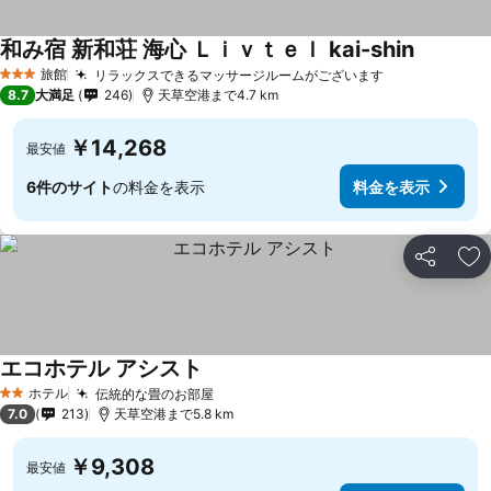
和み宿 新和荘 海心 Ｌｉｖｔｅｌ kai-shin
旅館
リラックスできるマッサージルームがございます
3 ホテルのランク
8.7
大満足
246
天草空港まで4.7 km
￥14,268
最安値
6件のサイト
の料金を表示
料金を表示
シェア
お
エコホテル アシスト
ホテル
伝統的な畳のお部屋
2 ホテルのランク
7.0
213
天草空港まで5.8 km
￥9,308
最安値