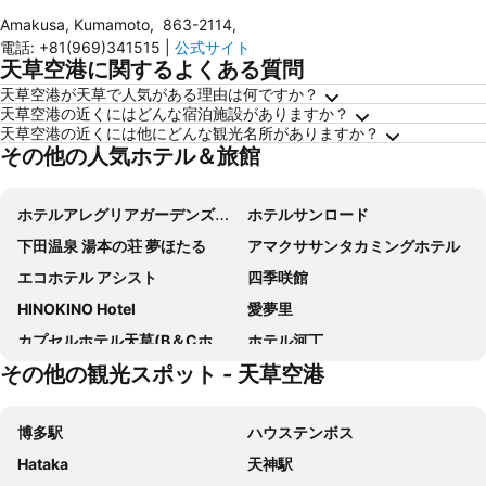
Amakusa, Kumamoto
,
863-2114
,
電話
:
+81(969)341515
|
公式サイト
天草空港に関するよくある質問
天草空港が天草で人気がある理由は何ですか？
天草空港の近くにはどんな宿泊施設がありますか？
天草空港の近くには他にどんな観光名所がありますか？
その他の人気ホテル＆旅館
ホテルアレグリアガーデンズ天草
ホテルサンロード
下田温泉 湯本の荘 夢ほたる
アマクササンタカミングホテル
エコホテル アシスト
四季咲館
HINOKINO Hotel
愛夢里
カプセルホテル天草(B＆Cホテル)
ホテル河丁
その他の観光スポット - 天草空港
SHIMAGO SURFRIDER - Vacation STAY 85442v
あまくさ温泉ホテル四季咲館
天草プラザホテル
Masago
博多駅
ハウステンボス
Nichinichisha
Kagetsu (hondo)
Hataka
天神駅
プラザホテルアネックス