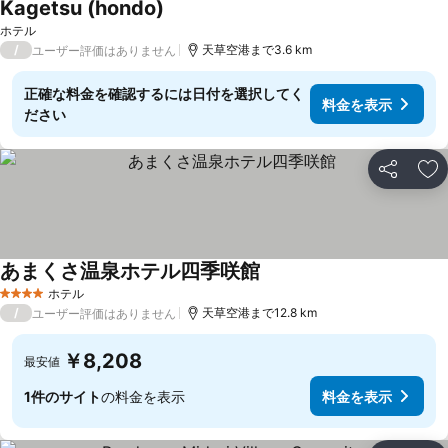
Kagetsu (hondo)
ホテル
/
天草空港まで3.6 km
ユーザー評価はありません
正確な料金を確認するには日付を選択してく
料金を表示
ださい
シェア
お
あまくさ温泉ホテル四季咲館
ホテル
4 ホテルのランク
/
天草空港まで12.8 km
ユーザー評価はありません
￥8,208
最安値
1件のサイト
の料金を表示
料金を表示