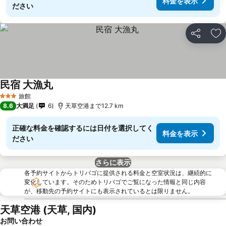
料金を表示
ださい
シェア
お
民宿 大漁丸
旅館
3 ホテルのランク
8.6
大満足
6
天草空港まで12.7 km
正確な料金を確認するには日付を選択してく
料金を表示
ださい
さらに表示
各予約サイトからトリバゴに提供される料金と空室状況は、継続的に
変化しています。そのためトリバゴでご覧になった情報と同じ内容
が、移動先の予約サイトにも表示されているとは限りません。
天草空港 (天草, 国内)
お問い合わせ