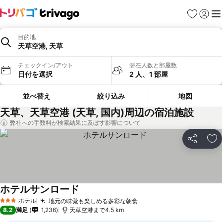
お気に入り
ログイ
メ
目的地
天草空港, 天草
チェックイン/アウト
滞在人数と部屋数
日付を選択
2 人、1 部屋
並べ替え
絞り込み
地図
天草、天草空港 (天草, 国内)周辺の宿泊施設
弊社への手数料が検索結果に及ぼす影響について
シェア
お
ホテルサンロード
ホテル
地元の味覚も楽しめる多彩な朝食
3 ホテルのランク
8.2
満足
1,236
天草空港まで4.5 km