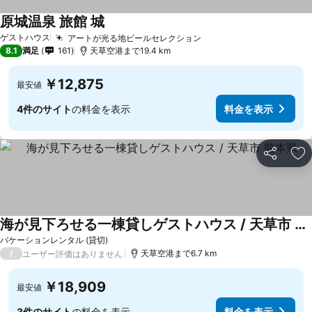
原城温泉 旅館 城
ゲストハウス
アートが光る地ビールセレクション
8.1
満足
161
天草空港まで19.4 km
￥12,875
最安値
4件のサイト
の料金を表示
料金を表示
シェア
お
海が見下ろせる一棟貸しゲストハウス / 天草市 熊本県
バケーションレンタル (貸切)
/
天草空港まで6.7 km
ユーザー評価はありません
￥18,909
最安値
3件のサイト
の料金を表示
料金を表示