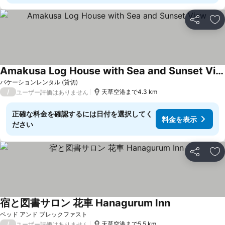
シェア
お
Amakusa Log House with Sea and Sunset View
バケーションレンタル (貸切)
/
天草空港まで4.3 km
ユーザー評価はありません
正確な料金を確認するには日付を選択してく
料金を表示
ださい
シェア
お
宿と図書サロン 花車 Hanagurum Inn
ベッド アンド ブレックファスト
/
天草空港まで5.5 km
ユーザー評価はありません