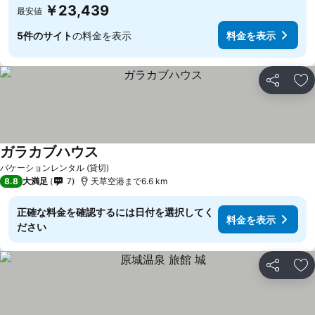
￥23,439
最安値
5件のサイト
の料金を表示
料金を表示
シェア
お
ガラカブハウス
バケーションレンタル (貸切)
8.8
大満足
7
天草空港まで6.6 km
正確な料金を確認するには日付を選択してく
料金を表示
ださい
シェア
お