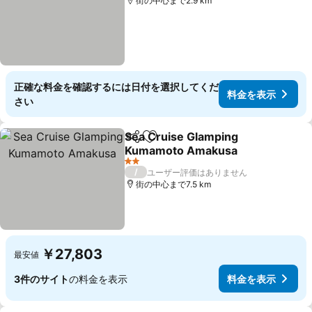
街の中心まで2.9 km
正確な料金を確認するには日付を選択してくだ
料金を表示
さい
Sea Cruise Glamping
シェア
お気に入りに追加
Kumamoto Amakusa
2 ホテルのランク
/
ユーザー評価はありません
街の中心まで7.5 km
￥27,803
最安値
3件のサイト
の料金を表示
料金を表示