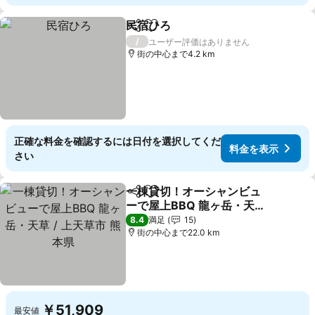
民宿ひろ
シェア
お気に入りに追加
/
ユーザー評価はありません
街の中心まで4.2 km
正確な料金を確認するには日付を選択してくだ
料金を表示
さい
一棟貸切！オーシャンビュ
シェア
お気に入りに追加
ーで屋上BBQ 龍ヶ岳・天草
/ 上天草市 熊本県
8.4
満足
15
街の中心まで22.0 km
￥51,909
最安値