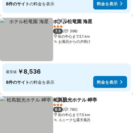
8件のサイト
の料金を表示
料金を表示
ホテル松竜園 海星
シェア
お気に入りに追加
3 ホテルのランク
7.3
398
街の中心まで2.1 km
お風呂からの夕焼け
￥8,536
最安値
8件のサイト
の料金を表示
料金を表示
松島観光ホテル 岬亭
シェア
お気に入りに追加
3 ホテルのランク
6.9
760
街の中心まで7.5 km
ユニークな露天風呂