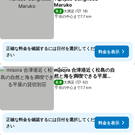
シェア
お気に入りに追加
Maruko
9.2
大満足
18
街の中心まで7.7 km
正確な料金を確認するには日付を選択してくだ
料金を表示
さい
misora 合津港近く松島の自
シェア
お気に入りに追加
然と海を満喫できる平屋の
貸切別荘
8.9
大満足
62
街の中心まで7.7 km
正確な料金を確認するには日付を選択してくだ
料金を表示
さい