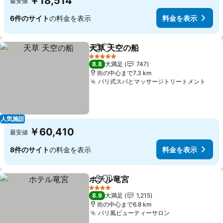
￥18,514
最安値
6件のサイト
の料金を表示
料金を表示
天草 天空の船
シェア
お気に入りに追加
5 ホテルのランク
8.8
大満足
747
街の中心まで7.3 km
バリ式スパとマッサージトリートメント
人気施設
￥60,410
最安値
8件のサイト
の料金を表示
料金を表示
ホテル竜宮
シェア
お気に入りに追加
4 ホテルのランク
8.9
大満足
1,215
街の中心まで6.8 km
バリ風ビューティーサロン