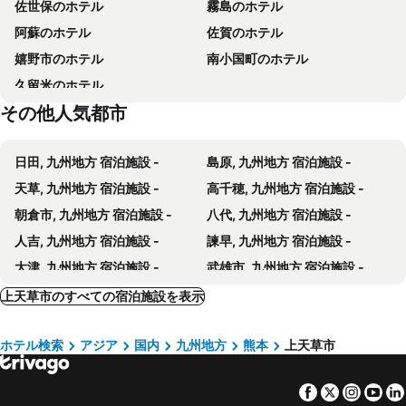
佐世保のホテル
霧島のホテル
阿蘇のホテル
佐賀のホテル
嬉野市のホテル
南小国町のホテル
久留米のホテル
その他人気都市
日田, 九州地方 宿泊施設 -
島原, 九州地方 宿泊施設 -
天草, 九州地方 宿泊施設 -
高千穂, 九州地方 宿泊施設 -
朝倉市, 九州地方 宿泊施設 -
八代, 九州地方 宿泊施設 -
人吉, 九州地方 宿泊施設 -
諫早, 九州地方 宿泊施設 -
大津, 九州地方 宿泊施設 -
武雄市, 九州地方 宿泊施設 -
山鹿, 九州地方 宿泊施設 -
大村, 九州地方 宿泊施設 -
上天草市のすべての宿泊施設を表示
玉名, 九州地方 宿泊施設 -
柳川, 九州地方 宿泊施設 -
ホテル検索
アジア
国内
九州地方
熊本
上天草市
鳥栖, 九州地方 宿泊施設 -
薩摩川内市, 九州地方 宿泊施設 -
南阿蘇村, 九州地方 宿泊施設 -
波佐見町, 九州地方 宿泊施設 -
Facebook
Twitter
Insta
Yo
大牟田, 九州地方 宿泊施設 -
伊万里, 九州地方 宿泊施設 -