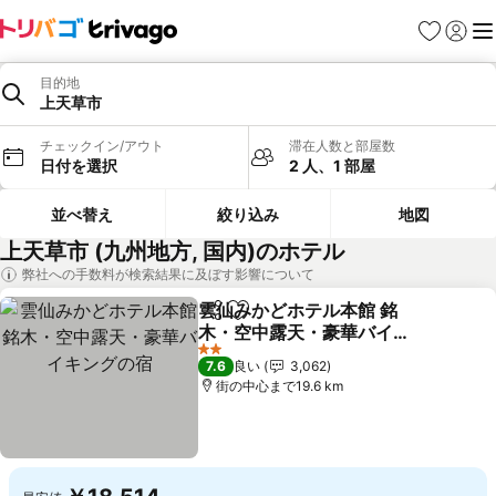
お気に入り
ログイ
メ
目的地
上天草市
チェックイン/アウト
滞在人数と部屋数
日付を選択
2 人、1 部屋
並べ替え
絞り込み
地図
上天草市 (九州地方, 国内)のホテル
弊社への手数料が検索結果に及ぼす影響について
雲仙みかどホテル本館 銘
シェア
お気に入りに追加
木・空中露天・豪華バイキ
ングの宿
2 ホテルのランク
7.6
良い
3,062
街の中心まで19.6 km