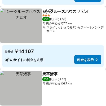
シークルーズハウス ナビオ
シェア
お気に入りに追加
3 ホテルのランク
7.8
良い
59
街の中心まで7.7 km
スタイリッシュでモダンなアパートメントデ
ザイン
￥14,107
最安値
3件のサイト
の料金を表示
料金を表示
天草渚亭
シェア
お気に入りに追加
7.6
良い
17
街の中心まで6.7 km