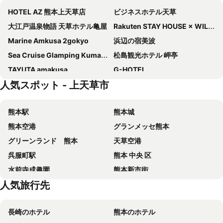
HOTEL AZ 熊本上天草店
ビジネスホテル天草
大江戸温泉物語 天草ホテル亀屋
Rakuten STAY HOUSE × WILLSTYLE 天草
Marine Amkusa 2gokyo
浜辺の宿美波
Sea Cruise Glamping Kumamoto Amakusa
松島観光ホテル 岬亭
TAYUTA amakusa
G-HOTEL
人気スポット - 上天草市
Sukawa Kanko Hotel
Masago
Isato
Hotel Alpha-One Yatsushiro
熊本駅
熊本城
セレクトロイヤル八代
くつろぎの宿マルコ
熊本空港
グランメッセ熊本
ホテルルートイン八代
ホテルウィングインターナショナル熊本八代
グリーンランド 熊本
天草空港
Hotel Sepia
ホテル 大黒屋
呉服町駅
熊本 中央 区
雲仙みかどホテル本館 銘木・空中露天・豪華バイキングの宿
スーパーホテル熊本・八代
水前寺成趣園
熊本新市街
人気旅行先
大牟田市動物園
長崎のホテル
熊本のホテル