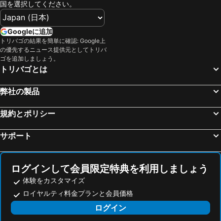
国を選択してください。
福岡, 九州地方 宿泊施設 -
別府, 九州地方 宿泊施設 -
熊本, 九州地方 宿泊施設 -
北九州市, 九州地方 宿泊施設 -
Googleに追加
大分, 九州地方 宿泊施設 -
阿蘇, 九州地方 宿泊施設 -
トリバゴの結果を簡単に確認: Google上
の優先するニュース提供元としてトリバ
由布市, 九州地方 宿泊施設 -
佐賀, 九州地方 宿泊施設 -
ゴを追加しましょう。
嬉野市, 九州地方 宿泊施設 -
東京, 関東地方 宿泊施設 -
トリバゴとは
大阪, 近畿地方 宿泊施設 -
札幌, 北海道 宿泊施設 -
弊社の製品
浦安市, 関東地方 宿泊施設 -
京都, 近畿地方 宿泊施設 -
横浜, 関東地方 宿泊施設 -
名古屋, 中部/北陸地方 宿泊施設 -
規約とポリシー
神戸, 近畿地方 宿泊施設 -
サポート
ログインして会員限定特典を利用しましょう
体験をカスタマイズ
ロイヤルティ料金プランと会員価格
ログイン