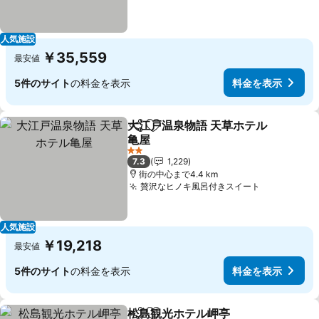
人気施設
￥35,559
最安値
5件のサイト
の料金を表示
料金を表示
大江戸温泉物語 天草ホテル
シェア
お気に入りに追加
亀屋
2 ホテルのランク
7.3
1,229
街の中心まで4.4 km
贅沢なヒノキ風呂付きスイート
人気施設
￥19,218
最安値
5件のサイト
の料金を表示
料金を表示
松島観光ホテル岬亭