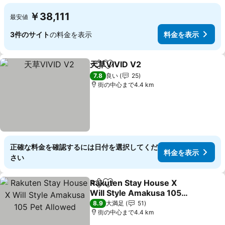
￥38,111
最安値
3件のサイト
の料金を表示
料金を表示
天草VIVID V2
シェア
お気に入りに追加
7.8
良い
25
街の中心まで4.4 km
正確な料金を確認するには日付を選択してくだ
料金を表示
さい
Rakuten Stay House X
シェア
お気に入りに追加
Will Style Amakusa 105
Pet Allowed
8.9
大満足
51
街の中心まで4.4 km