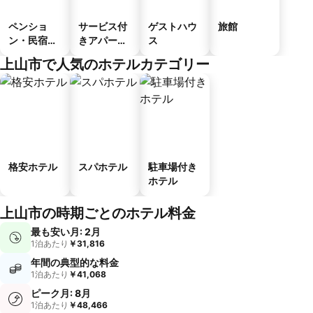
ペンショ
サービス付
ゲストハウ
旅館
ン・民宿・
きアパート
ス
ゲストハウ
メント
上山市で人気のホテルカテゴリー
ス
格安ホテル
スパホテル
駐車場付き
ホテル
上山市の時期ごとのホテル料金
最も安い月: 2月
1泊あたり
￥31,816
年間の典型的な料金
1泊あたり
￥41,068
ピーク月: 8月
1泊あたり
￥48,466