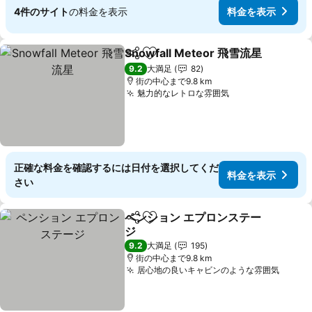
4件のサイト
の料金を表示
料金を表示
Snowfall Meteor 飛雪流星
シェア
お気に入りに追加
9.2
大満足
82
街の中心まで9.8 km
魅力的なレトロな雰囲気
正確な料金を確認するには日付を選択してくだ
料金を表示
さい
ペンション エプロンステー
シェア
お気に入りに追加
ジ
9.2
大満足
195
街の中心まで9.8 km
居心地の良いキャビンのような雰囲気