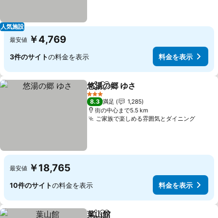
人気施設
￥4,769
最安値
3件のサイト
の料金を表示
料金を表示
悠湯の郷 ゆさ
シェア
お気に入りに追加
3 ホテルのランク
8.3
満足
1,285
街の中心まで5.5 km
ご家族で楽しめる雰囲気とダイニング
￥18,765
最安値
10件のサイト
の料金を表示
料金を表示
葉山館