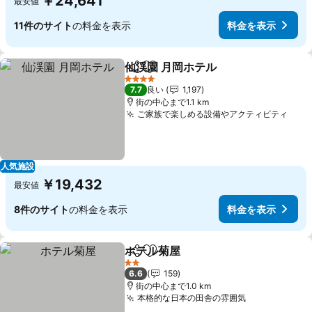
￥24,641
最安値
11件のサイト
の料金を表示
料金を表示
仙渓園 月岡ホテル
シェア
お気に入りに追加
4 ホテルのランク
7.7
良い
1,197
街の中心まで1.1 km
ご家族で楽しめる設備やアクティビティ
人気施設
￥19,432
最安値
8件のサイト
の料金を表示
料金を表示
ホテル菊屋
シェア
お気に入りに追加
2 ホテルのランク
6.6
159
街の中心まで1.0 km
本格的な日本の田舎の雰囲気