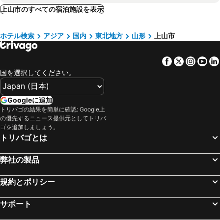
東松島市, 東北地方 宿泊施設 -
東根市, 東北地方 宿泊施設 -
上山市のすべての宿泊施設を表示
二本松, 東北地方 宿泊施設 -
白石, 東北地方 宿泊施設 -
ホテル検索
アジア
国内
東北地方
山形
上山市
利府町, 東北地方 宿泊施設 -
栗原市, 東北地方 宿泊施設 -
大和町, 東北地方 宿泊施設 -
須賀川, 東北地方 宿泊施設 -
Facebook
Twitter
Insta
Yo
相馬, 東北地方 宿泊施設 -
磐梯町, 東北地方 宿泊施設 -
国を選択してください。
青森, 東北地方 宿泊施設 -
八戸, 東北地方 宿泊施設 -
弘前, 東北地方 宿泊施設 -
十和田市, 東北地方 宿泊施設 -
Googleに追加
三沢, 東北地方 宿泊施設 -
八幡平, 東北地方 宿泊施設 -
トリバゴの結果を簡単に確認: Google上
の優先するニュース提供元としてトリバ
むつ, 東北地方 宿泊施設 -
大館, 東北地方 宿泊施設 -
ゴを追加しましょう。
鹿角市, 東北地方 宿泊施設 -
東京, 関東地方 宿泊施設 -
トリバゴとは
大阪, 近畿地方 宿泊施設 -
福岡, 九州地方 宿泊施設 -
弊社の製品
札幌, 北海道 宿泊施設 -
浦安市, 関東地方 宿泊施設 -
京都, 近畿地方 宿泊施設 -
横浜, 関東地方 宿泊施設 -
規約とポリシー
名古屋, 中部/北陸地方 宿泊施設 -
神戸, 近畿地方 宿泊施設 -
サポート