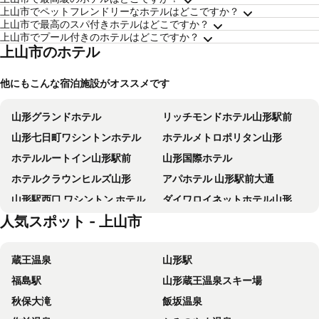
上山市でペットフレンドリーなホテルはどこですか？
上山市で最高のスパ付きホテルはどこですか？
上山市でプール付きのホテルはどこですか？
上山市のホテル
他にもこんな宿泊施設がオススメです
山形グランドホテル
リッチモンドホテル山形駅前
山形七日町ワシントンホテル
ホテルメトロポリタン山形
ホテルルートイン山形駅前
山形国際ホテル
ホテルクラウンヒルズ山形
アパホテル 山形駅前大通
山形駅西口 ワシントン ホテル
ダイワロイネットホテル山形駅前
人気スポット - 上山市
コンフォートホテル山形
八右衛門の湯 蔵王国際ホテル
ホテルサクランボ
ホテル菊屋
蔵王温泉
山形駅
東横INN 山形駅 西口
ホテルニュー最上屋
福島駅
山形蔵王温泉スキー場
ホテルキャピタルイン山形
ホテル ハモンド たかみや
秋保大滝
飯坂温泉
スーパーホテル山形駅西口天然温泉
ホテルルートイン山形南-大学病院前-