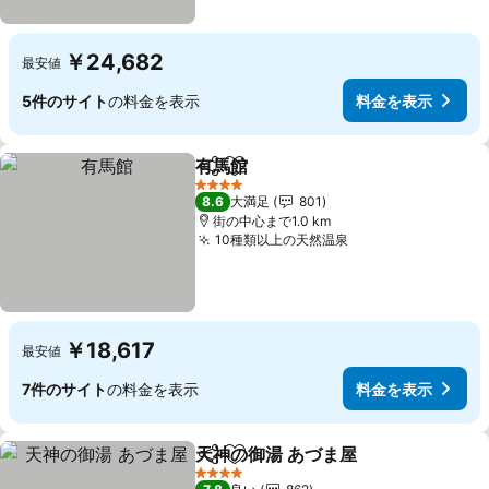
￥24,682
最安値
5件のサイト
の料金を表示
料金を表示
有馬館
シェア
お気に入りに追加
4 ホテルのランク
8.6
大満足
801
街の中心まで1.0 km
10種類以上の天然温泉
￥18,617
最安値
7件のサイト
の料金を表示
料金を表示
天神の御湯 あづま屋
シェア
お気に入りに追加
4 ホテルのランク