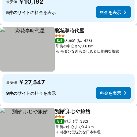
￥10,192
最安値
5件のサイト
の料金を表示
料金を表示
彩花亭時代屋
シェア
お気に入りに追加
3 ホテルのランク
8.5
大満足
423
街の中心まで0.6 km
モダンな趣も楽しめる伝統的な旅館
￥27,547
最安値
9件のサイト
の料金を表示
料金を表示
別館 ふじや旅館
シェア
お気に入りに追加
3 ホテルのランク
8.1
満足
382
街の中心まで0.4 km
格別な伝統的な日本料理