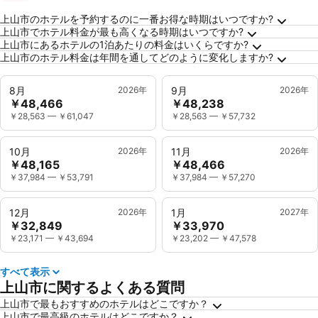
上山市に関するよくある質問
上山市のホテルを予約するのに一番お得な時期はいつですか?
上山市でホテル料金が最も高くなる時期はいつですか?
上山市にあるホテルの1泊あたりの料金はいくらですか?
上山市のホテル料金は年間を通してどのように変化しますか?
8月
2026年
9月
2026年
￥48,466
￥48,238
￥28,563
—
￥61,047
￥28,563
—
￥57,732
10月
2026年
11月
2026年
￥48,165
￥48,466
￥37,984
—
￥53,791
￥37,984
—
￥57,270
12月
2026年
1月
2027年
￥32,849
￥33,970
￥23,171
—
￥43,694
￥23,202
—
￥47,578
すべて表示
上山市に関するよくある質問
上山市で最もおすすめのホテルはどこですか？
上山市で最高級のホテルはどこですか？