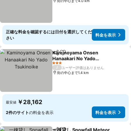
街の中心まで4.0 km
正確な料金を確認するには日付を選択してくだ
料金を表示
さい
Kaminoyama Onsen
シェア
お気に入りに追加
Hanaakari No Yado
Tsukinoike
3 ホテルのランク
/
ユーザー評価はありません
街の中心まで1.4 km
￥28,162
最安値
2件のサイト
の料金を表示
料金を表示
一棟貸し Snowfall Meteor