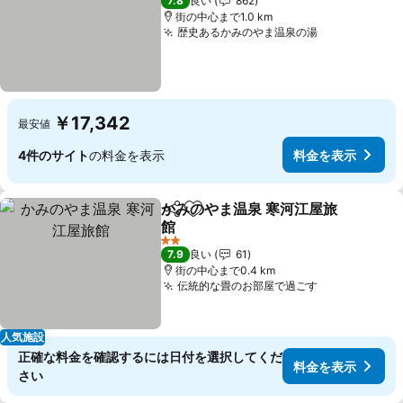
7.8
良い
862
街の中心まで1.0 km
歴史あるかみのやま温泉の湯
￥17,342
最安値
4件のサイト
の料金を表示
料金を表示
かみのやま温泉 寒河江屋旅
シェア
お気に入りに追加
館
2 ホテルのランク
7.9
良い
61
街の中心まで0.4 km
伝統的な畳のお部屋で過ごす
人気施設
正確な料金を確認するには日付を選択してくだ
料金を表示
さい