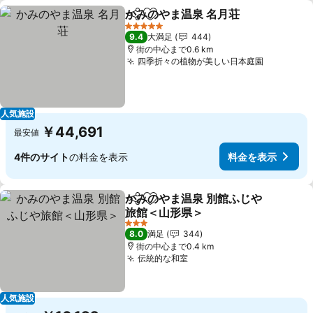
かみのやま温泉 名月荘
シェア
お気に入りに追加
5 ホテルのランク
9.4
大満足
444
街の中心まで0.6 km
四季折々の植物が美しい日本庭園
人気施設
￥44,691
最安値
4件のサイト
の料金を表示
料金を表示
かみのやま温泉 別館ふじや
シェア
お気に入りに追加
旅館＜山形県＞
3 ホテルのランク
8.0
満足
344
街の中心まで0.4 km
伝統的な和室
人気施設