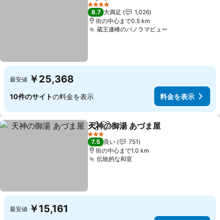
シェア
お気に入りに追加
4 ホテルのランク
8.7
大満足
1,026
街の中心まで0.5 km
蔵王連峰のパノラマビュー
￥25,368
最安値
10件のサイト
の料金を表示
料金を表示
天神の御湯 あづま屋
シェア
お気に入りに追加
3 ホテルのランク
7.5
良い
751
街の中心まで1.0 km
伝統的な和室
￥15,161
最安値