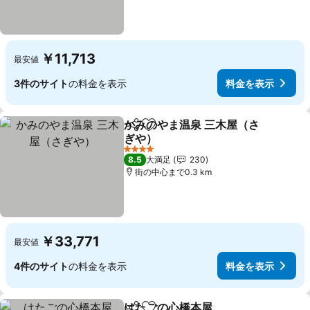
￥11,713
最安値
3件のサイト
の料金を表示
料金を表示
かみのやま温泉 三木屋（さ
シェア
お気に入りに追加
ぎや）
4 ホテルのランク
8.5
大満足
230
街の中心まで0.3 km
￥33,771
最安値
4件のサイト
の料金を表示
料金を表示
はたごの心橋本屋