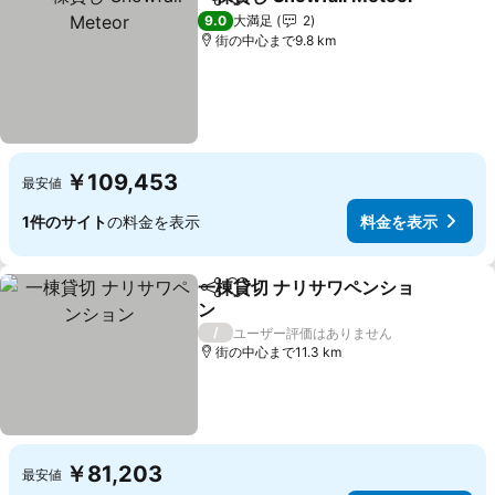
シェア
お気に入りに追加
9.0
大満足
2
街の中心まで9.8 km
￥109,453
最安値
1件のサイト
の料金を表示
料金を表示
一棟貸切 ナリサワペンショ
シェア
お気に入りに追加
ン
/
ユーザー評価はありません
街の中心まで11.3 km
￥81,203
最安値