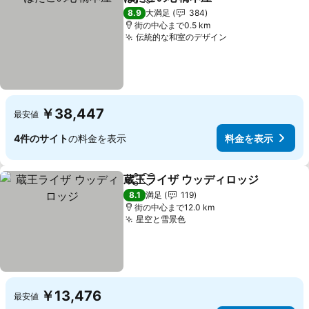
シェア
お気に入りに追加
8.9
大満足
384
街の中心まで0.5 km
伝統的な和室のデザイン
￥38,447
最安値
4件のサイト
の料金を表示
料金を表示
蔵王ライザ ウッディロッジ
シェア
お気に入りに追加
8.1
満足
119
街の中心まで12.0 km
星空と雪景色
￥13,476
最安値