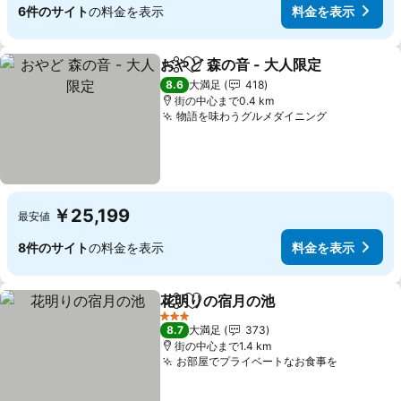
6件のサイト
の料金を表示
料金を表示
おやど 森の音 - 大人限定
シェア
お気に入りに追加
8.6
大満足
418
街の中心まで0.4 km
物語を味わうグルメダイニング
￥25,199
最安値
8件のサイト
の料金を表示
料金を表示
花明りの宿月の池
シェア
お気に入りに追加
3 ホテルのランク
8.7
大満足
373
街の中心まで1.4 km
お部屋でプライベートなお食事を