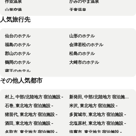
作並温泉
かみのやま温泉
たかみや瑠璃倶楽リゾート
ホテル オークヒル
山形空港
天童温泉
ホテルニューマーブル
あこや会館
人気旅行先
山形ビッグウィング
高湯温泉
タカミヤヴィレッジ ホテル樹林
ホテルルートイン山形南 - 大学病院前 -
飯坂温泉
天童高原スキー場
ホテル ステイインＮＡＮＡアネックス＜山形＞
ロッヂ スガノ
仙台のホテル
山形のホテル
ウィル福島コンベンションホール
栗子国際スキー場
ホテルステイイン七日町
ホテルアルファーワン山形
福島のホテル
会津若松のホテル
食糧会館
蔵王アストリアホテル
スノーフリークサンライズ
郡山のホテル
松島のホテル
ホテルルートイン山形南
Greenlagoon
鶴岡のホテル
大崎市のホテル
ステイインホテル材木栄屋
いとや旅館
蔵王のホテル
Tansen Hotel
Zaosunvalley Hotel
その他人気都市
赤湯温泉 癒しの空間 丹波館
KKRzaoHakuginso
タカミヤヴィレッジ ホテル樹林
HOTEL ALPHA - Adult Only
村上, 中部/北陸地方 宿泊施設 -
新発田, 中部/北陸地方 宿泊施設 -
Kaminoyama Onsen Hanaakari No Yado Tsukinoike
Zao Sunvalley Hotel
石巻, 東北地方 宿泊施設 -
米沢, 東北地方 宿泊施設 -
(Ryokan) Kaminoyama Onsen Sagaeyaryokan
藏王Nozomi Hotel
猪苗代, 東北地方 宿泊施設 -
多賀城市, 東北地方 宿泊施設 -
酒田, 東北地方 宿泊施設 -
北塩原村, 東北地方 宿泊施設 -
名取市, 東北地方 宿泊施設 -
塩竈市, 東北地方 宿泊施設 -