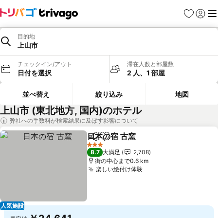
お気に入り
ログイ
メ
目的地
上山市
チェックイン/アウト
滞在人数と部屋数
日付を選択
2 人、1 部屋
並べ替え
絞り込み
地図
上山市 (東北地方, 国内)のホテル
弊社への手数料が検索結果に及ぼす影響について
日本の宿 古窯
シェア
お気に入りに追加
3 ホテルのランク
8.7
大満足
2,708
街の中心まで0.6 km
楽しい絵付け体験
人気施設