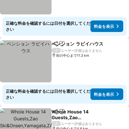
正確な料金を確認するには日付を選択してくだ
料金を表示
さい
ペンション ラビイハウス
シェア
お気に入りに追加
/
ユーザー評価はありません
街の中心まで11.3 km
正確な料金を確認するには日付を選択してくだ
料金を表示
さい
Whole House 14
シェア
お気に入りに追加
Guests,Zao
Ski&Onsen,Yamagata,ZA
/
ユーザー評価はありません
街の中心まで4.6 km