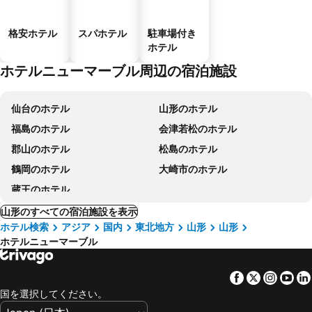
格安ホテル
スパホテル
駐車場付き
ホテル
ホテルニューマーブル周辺の宿泊施設
仙台のホテル
山形のホテル
福島のホテル
会津若松のホテル
郡山のホテル
松島のホテル
鶴岡のホテル
大崎市のホテル
蔵王のホテル
山形のすべての宿泊施設を表示
ホテル検索
アジア
国内
東北地方
山形
山形
ホテルニューマーブル
Facebook
Twitter
Insta
Yo
国を選択してください。