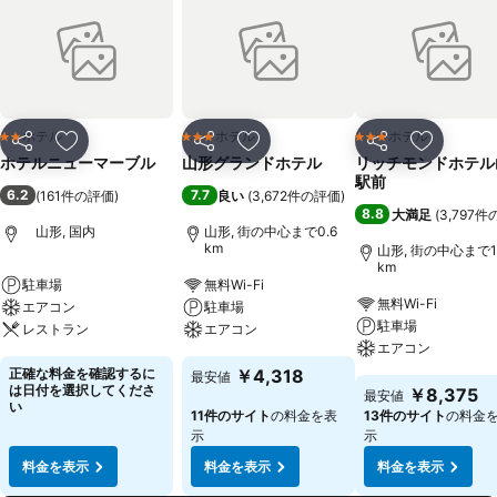
ホテル
ホテル
ホテル
2 ホテルのランク
3 ホテルのランク
3 ホテルのランク
シェア
お気に入りに追加
シェア
お気に入りに追加
シェア
お気に入
ホテルニューマーブル
山形グランドホテル
リッチモンドホテル
駅前
6.2
7.7
(
161件の評価
)
良い
(
3,672件の評価
)
8.8
大満足
(
3,797
山形, 国内
山形, 街の中心まで0.6
km
山形, 街の中心まで1.
km
駐車場
無料Wi-Fi
無料Wi-Fi
エアコン
駐車場
駐車場
レストラン
エアコン
エアコン
正確な料金を確認するに
￥4,318
最安値
は日付を選択してくださ
￥8,375
最安値
い
11件のサイト
の料金を表
13件のサイト
の料金
示
示
料金を表示
料金を表示
料金を表示