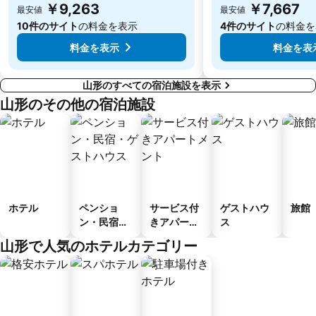
￥9,263
￥7,667
最安値
最安値
10件のサイト
の料金を表示
4件のサイト
の料金を
料金を表示
料金を表
山形のすべての宿泊施設を表示
山形のその他の宿泊施設
ホテル
ペンショ
サービス付
ゲストハウ
旅館
ン・民宿・
きアパート
ス
ゲストハウ
メント
山形で人気のホテルカテゴリー
ス