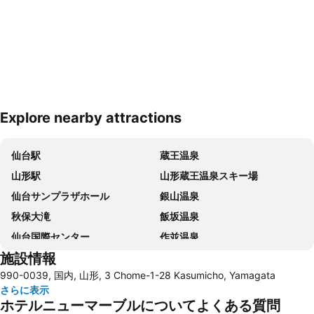
Explore nearby attractions
地図を拡大
仙台駅
蔵王温泉
山形駅
山形蔵王温泉スキー場
仙台サンプラザホール
銀山温泉
秋保大滝
飯坂温泉
仙台国際センター
作並温泉
施設情報
かみのやま温泉
山形空港
990-0039, 国内, 山形, 3 Chome-1-28 Kasumicho, Yamagata
仙台城
天童温泉
さらに表示
Festival Tanabata
山形ビッグウィング
ホテルニューマーブルについてよくある質問