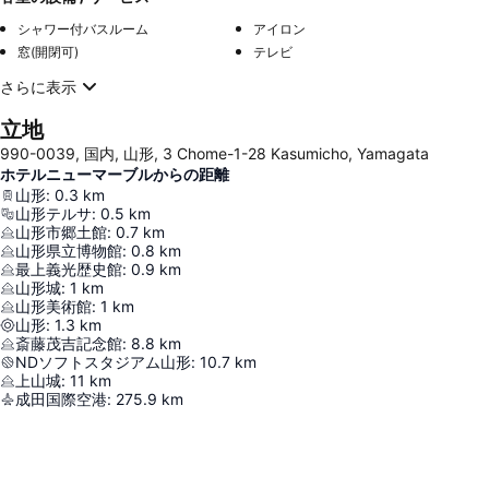
シャワー付バスルーム
アイロン
窓(開閉可)
テレビ
さらに表示
立地
990-0039, 国内, 山形, 3 Chome-1-28 Kasumicho, Yamagata
ホテルニューマーブルからの距離
山形
:
0.3
km
山形テルサ
:
0.5
km
山形市郷土館
:
0.7
km
山形県立博物館
:
0.8
km
最上義光歴史館
:
0.9
km
山形城
:
1
km
山形美術館
:
1
km
山形
:
1.3
km
斎藤茂吉記念館
:
8.8
km
NDソフトスタジアム山形
:
10.7
km
上山城
:
11
km
成田国際空港
:
275.9
km