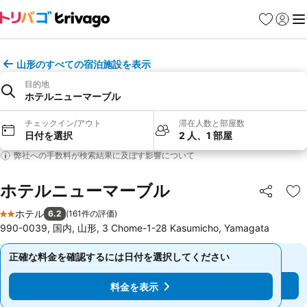
お気に入り
ログイ
メ
山形のすべての宿泊施設を表示
目的地
ホテルニューマーブル
チェックイン/アウト
滞在人数と部屋数
日付を選択
2 人、1 部屋
弊社への手数料が検索結果に及ぼす影響について
ホテルニューマーブル
シェア
お
ホテル
6.2
(
161件の評価
)
2 ホテルのランク
990-0039, 国内, 山形, 3 Chome-1-28 Kasumicho, Yamagata
正確な料金を確認するには日付を選択してください
正確な料金を確認するには日付を選択してください
料金を表示
料金を表示