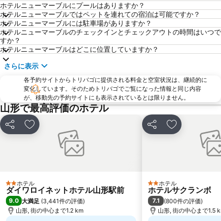
スプリングバレー泉高原スキー場
ユアテックスタジアム仙台
ホテルニューマーブルにプールはありますか？
ホテルニューマーブルではペットを連れての宿泊は可能ですか？
飯坂温泉
イベントホール松栄
ホテルニューマーブルには駐車場がありますか？
天童高原スキー場
栗子国際スキー場
ホテルニューマーブルのチェックインとチェックアウトの時間はいつで
すか？
Sendaijo Ato
食糧会館
ホテルニューマーブルはどこに位置していますか？
The Miyagi Museum of Art
Osaki Hachiman Shrine
さらに表示
各予約サイトからトリバゴに提供される料金と空室状況は、継続的に
変化しています。そのためトリバゴでご覧になった情報と同じ内容
が、移動先の予約サイトにも表示されているとは限りません。
山形で最高評価のホテル
シェア
お気に入りに追加
シェア
お気に入りに
ホテル
ホテル
2 ホテルのランク
2 ホテルのランク
ダイワロイネットホテル山形駅前
ホテルサクランボ
9.0
7.1
大満足
(
3,441件の評価
)
(
800件の評価
)
山形, 街の中心まで1.2 km
山形, 街の中心まで1.5 