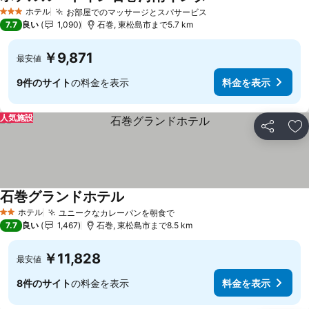
ホテル
お部屋でのマッサージとスパサービス
3 ホテルのランク
7.7
良い
1,090
石巻, 東松島市まで5.7 km
￥9,871
最安値
9件のサイト
の料金を表示
料金を表示
人気施設
シェア
お
石巻グランドホテル
ホテル
ユニークなカレーパンを朝食で
2 ホテルのランク
7.7
良い
1,467
石巻, 東松島市まで8.5 km
￥11,828
最安値
8件のサイト
の料金を表示
料金を表示