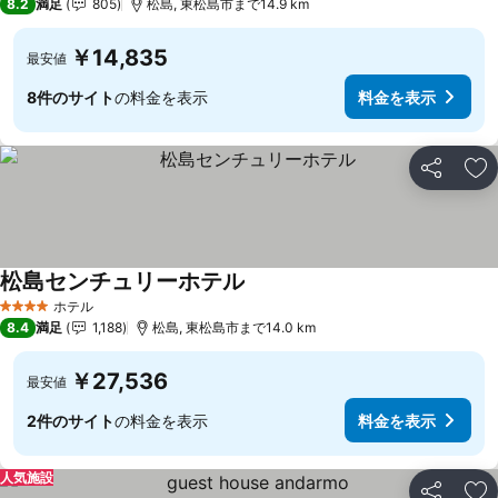
8.2
満足
805
松島, 東松島市まで14.9 km
￥14,835
最安値
8件のサイト
の料金を表示
料金を表示
シェア
お
松島センチュリーホテル
ホテル
4 ホテルのランク
8.4
満足
1,188
松島, 東松島市まで14.0 km
￥27,536
最安値
2件のサイト
の料金を表示
料金を表示
人気施設