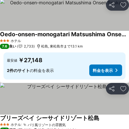
シェア
お
Oedo-onsen-monogatari Matsushima Onsen Soukan
ホテル
3 ホテルのランク
7.6
良い
2,733
松島, 東松島市まで13.1 km
￥27,148
最安値
2件のサイト
の料金を表示
料金を表示
シェア
お
ブリーズベイ シーサイドリゾート松島
ホテル
バリ風リゾートの雰囲気
3 ホテルのランク