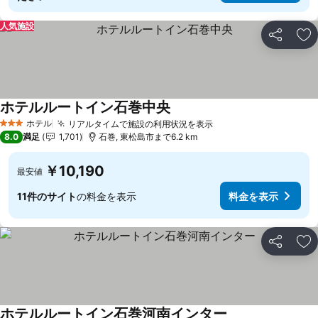
人気施設
シェア
お
ホテルルートイン石巻中央
ホテル
リアルタイムで施設の利用状況を表示
3 ホテルのランク
8.0
満足
1,701
石巻, 東松島市まで6.2 km
￥10,190
最安値
11件のサイト
の料金を表示
料金を表示
シェア
お
ホテルルートイン石巻河南インター