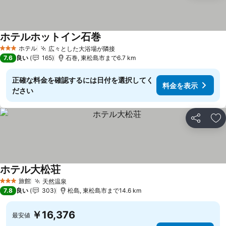
ホテルホットイン石巻
ホテル
広々とした大浴場が隣接
3 ホテルのランク
7.6
良い
165
石巻, 東松島市まで6.7 km
正確な料金を確認するには日付を選択してく
料金を表示
ださい
シェア
お
ホテル大松荘
旅館
天然温泉
3 ホテルのランク
7.8
良い
303
松島, 東松島市まで14.6 km
￥16,376
最安値