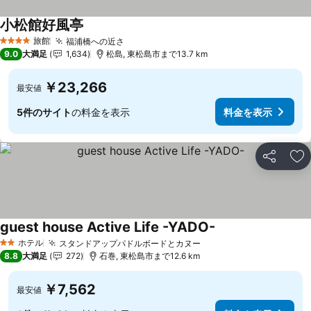
小松館好風亭
旅館
福浦橋への近さ
4 ホテルのランク
9.0
大満足
1,634
松島, 東松島市まで13.7 km
￥23,266
最安値
5件のサイト
の料金を表示
料金を表示
シェア
お
guest house Active Life -YADO-
ホテル
スタンドアップパドルボードとカヌー
2 ホテルのランク
8.8
大満足
272
石巻, 東松島市まで12.6 km
￥7,562
最安値