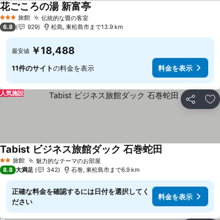
花ごころの湯 新富亭
旅館
伝統的な畳の客室
3 ホテルのランク
6.8
929
松島, 東松島市まで13.9 km
￥18,488
最安値
11件のサイト
の料金を表示
料金を表示
人気施設
シェア
お
Tabist ビジネス旅館ダック 石巻蛇田
旅館
魅力的なテーマのお部屋
2 ホテルのランク
8.8
大満足
342
石巻, 東松島市まで6.9 km
正確な料金を確認するには日付を選択してく
料金を表示
ださい