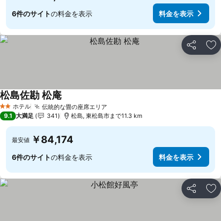
6件のサイト
の料金を表示
料金を表示
シェア
お
松島佐勘 松庵
ホテル
伝統的な畳の座席エリア
2 ホテルのランク
9.1
大満足
341
松島, 東松島市まで11.3 km
￥84,174
最安値
6件のサイト
の料金を表示
料金を表示
シェア
お