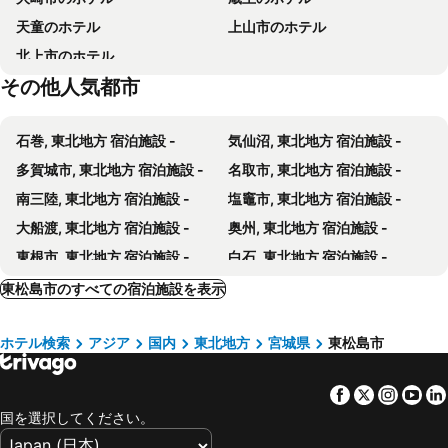
Hotel Dolphin
TAMA HOTEL - Vacation STAY 41333v
天童のホテル
上山市のホテル
Hotel Pacific
北上市のホテル
その他人気都市
石巻, 東北地方 宿泊施設 -
気仙沼, 東北地方 宿泊施設 -
多賀城市, 東北地方 宿泊施設 -
名取市, 東北地方 宿泊施設 -
南三陸, 東北地方 宿泊施設 -
塩竈市, 東北地方 宿泊施設 -
大船渡, 東北地方 宿泊施設 -
奥州, 東北地方 宿泊施設 -
東根市, 東北地方 宿泊施設 -
白石, 東北地方 宿泊施設 -
利府町, 東北地方 宿泊施設 -
栗原市, 東北地方 宿泊施設 -
東松島市のすべての宿泊施設を表示
大和町, 東北地方 宿泊施設 -
相馬, 東北地方 宿泊施設 -
ホテル検索
アジア
国内
東北地方
宮城県
東松島市
寒河江市, 東北地方 宿泊施設 -
南相馬, 東北地方 宿泊施設 -
最上, 東北地方 宿泊施設 -
尾花沢, 東北地方 宿泊施設 -
Facebook
Twitter
Insta
Yo
岩沼市, 東北地方 宿泊施設 -
平泉, 東北地方 宿泊施設 -
国を選択してください。
青森, 東北地方 宿泊施設 -
八戸, 東北地方 宿泊施設 -