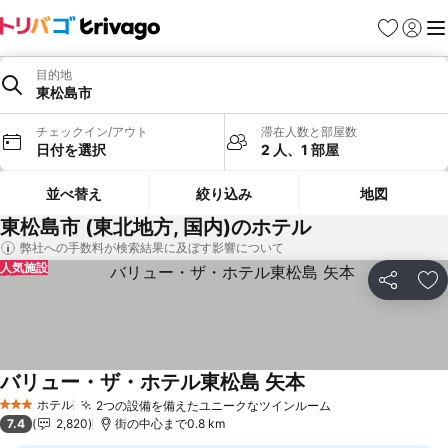
お気に入り
ログイ
メ
目的地
東松島市
チェックイン/アウト
滞在人数と部屋数
日付を選択
2 人、1 部屋
並べ替え
絞り込み
地図
東松島市 (東北地方, 国内)のホテル
弊社への手数料が検索結果に及ぼす影響について
人気施設
シェア
お
バリュー・ザ・ホテル東松島 矢本
ホテル
2つの設備を備えたユニークなツインルーム
3 ホテルのランク
7.4
2,820
街の中心まで0.8 km