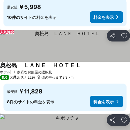
￥5,998
最安値
10件のサイト
の料金を表示
料金を表示
人気施設
シェア
お
奥松島 ＬＡＮＥ ＨＯＴＥＬ
ホテル
多彩なお部屋の選択肢
8.6
大満足
229
街の中心まで8.3 km
￥11,828
最安値
8件のサイト
の料金を表示
料金を表示
シェア
お