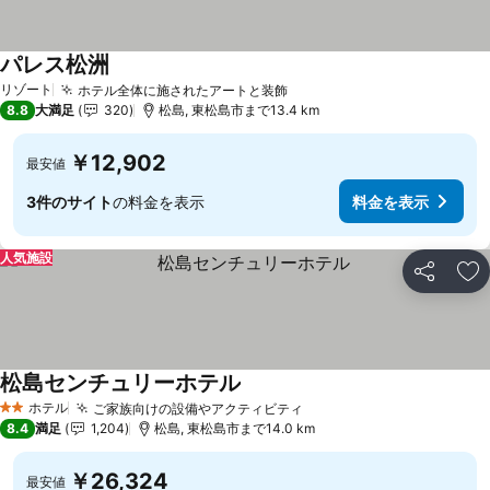
パレス松洲
リゾート
ホテル全体に施されたアートと装飾
8.8
大満足
320
松島, 東松島市まで13.4 km
￥12,902
最安値
3件のサイト
の料金を表示
料金を表示
人気施設
シェア
お
松島センチュリーホテル
ホテル
ご家族向けの設備やアクティビティ
2 ホテルのランク
8.4
満足
1,204
松島, 東松島市まで14.0 km
￥26,324
最安値