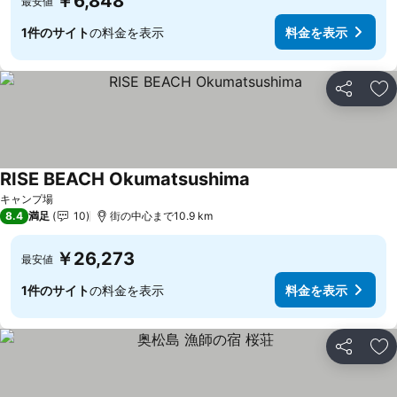
￥6,848
最安値
1件のサイト
の料金を表示
料金を表示
シェア
お
RISE BEACH Okumatsushima
キャンプ場
8.4
満足
10
街の中心まで10.9 km
￥26,273
最安値
1件のサイト
の料金を表示
料金を表示
シェア
お