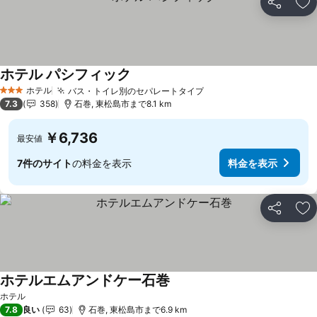
シェア
お
ホテル パシフィック
ホテル
バス・トイレ別のセパレートタイプ
3 ホテルのランク
7.3
358
石巻, 東松島市まで8.1 km
￥6,736
最安値
7件のサイト
の料金を表示
料金を表示
シェア
お
ホテルエムアンドケー石巻
ホテル
7.8
良い
63
石巻, 東松島市まで6.9 km