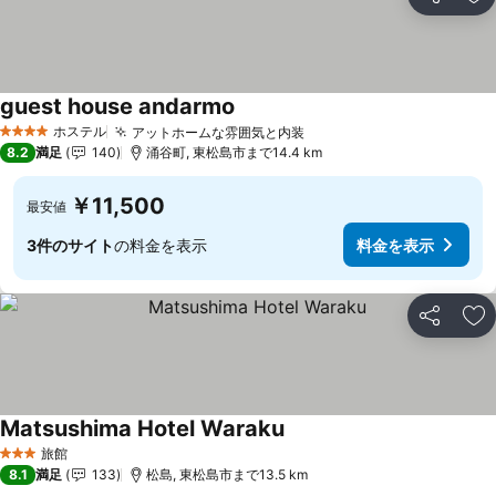
シェア
お
guest house andarmo
ホステル
アットホームな雰囲気と内装
4 ホテルのランク
8.2
満足
140
涌谷町, 東松島市まで14.4 km
￥11,500
最安値
3件のサイト
の料金を表示
料金を表示
シェア
お
Matsushima Hotel Waraku
旅館
3 ホテルのランク
8.1
満足
133
松島, 東松島市まで13.5 km