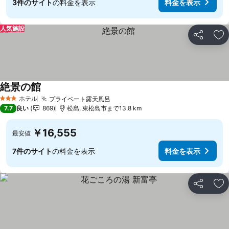
3件のサイト
の料金を表示
料金を表示
人気施設
シェア
お
絶景の館
ホテル
プライベート露天風呂
3 ホテルのランク
7.7
良い
869
松島, 東松島市まで13.8 km
￥16,555
最安値
7件のサイト
の料金を表示
料金を表示
シェア
お