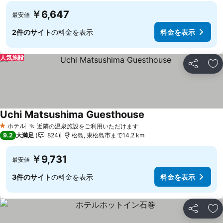
￥6,647
最安値
2件のサイト
の料金を表示
料金を表示
人気施設
シェア
お
Uchi Matsushima Guesthouse
ホテル
近隣の温泉施設をご利用いただけます
1 ホテルのランク
9.2
大満足
824
松島, 東松島市まで14.2 km
￥9,731
最安値
3件のサイト
の料金を表示
料金を表示
シェア
お