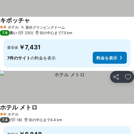
キボッチャ
ホテル
屋外グランピングドーム
2 ホテルのランク
7.9
良い
230
街の中心まで7.5 km
￥7,431
最安値
7件のサイト
の料金を表示
料金を表示
シェア
お
ホテル メトロ
ホテル
2 ホテルのランク
7.4
18
街の中心まで4.4 km