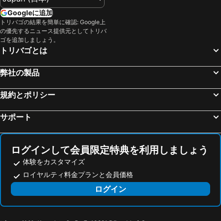
弘前, 東北地方 宿泊施設 -
十和田市, 東北地方 宿泊施設 -
Googleに追加
三沢, 東北地方 宿泊施設 -
八幡平, 東北地方 宿泊施設 -
トリバゴの結果を簡単に確認: Google上
の優先するニュース提供元としてトリバ
むつ, 東北地方 宿泊施設 -
大館, 東北地方 宿泊施設 -
ゴを追加しましょう。
鹿角市, 東北地方 宿泊施設 -
東京, 関東地方 宿泊施設 -
トリバゴとは
大阪, 近畿地方 宿泊施設 -
福岡, 九州地方 宿泊施設 -
弊社の製品
札幌, 北海道 宿泊施設 -
浦安市, 関東地方 宿泊施設 -
京都, 近畿地方 宿泊施設 -
横浜, 関東地方 宿泊施設 -
規約とポリシー
名古屋, 中部/北陸地方 宿泊施設 -
神戸, 近畿地方 宿泊施設 -
サポート
ログインして会員限定特典を利用しましょう
体験をカスタマイズ
ロイヤルティ料金プランと会員価格
ログイン