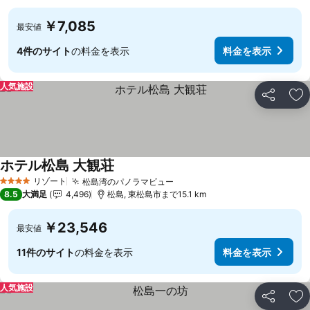
￥7,085
最安値
4件のサイト
の料金を表示
料金を表示
人気施設
シェア
お
ホテル松島 大観荘
リゾート
松島湾のパノラマビュー
4 ホテルのランク
8.5
大満足
4,496
松島, 東松島市まで15.1 km
￥23,546
最安値
11件のサイト
の料金を表示
料金を表示
人気施設
シェア
お