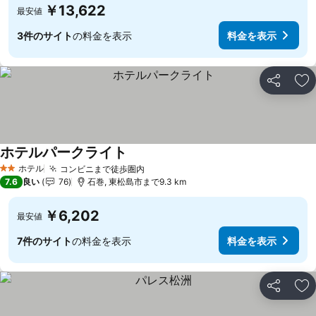
￥13,622
最安値
3件のサイト
の料金を表示
料金を表示
シェア
お
ホテルパークライト
ホテル
コンビニまで徒歩圏内
2 ホテルのランク
7.6
良い
76
石巻, 東松島市まで9.3 km
￥6,202
最安値
7件のサイト
の料金を表示
料金を表示
シェア
お