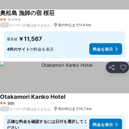
奥松島 漁師の宿 桜荘
リゾート
2 ホテルのランク
/
街の中心まで11.4 km
ユーザー評価はありません
￥11,567
最安値
4件のサイト
の料金を表示
料金を表示
シェア
お
Otakamori Kanko Hotel
旅館
2 ホテルのランク
/
街の中心まで10.7 km
ユーザー評価はありません
正確な料金を確認するには日付を選択してく
料金を表示
ださい