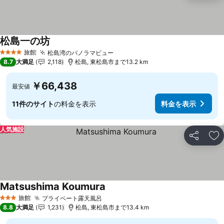
松島一の坊
旅館
松島湾のパノラマビュー
4 ホテルのランク
8.7
大満足
2,118
松島, 東松島市まで13.2 km
￥66,438
最安値
11件のサイト
の料金を表示
料金を表示
人気施設
シェア
お
Matsushima Koumura
旅館
プライベート露天風呂
3 ホテルのランク
8.8
大満足
1,231
松島, 東松島市まで13.4 km