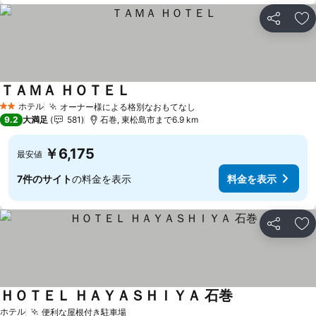
シェア
お
ＴＡＭＡ ＨＯＴＥＬ
ホテル
オーナー様による格別なおもてなし
2 ホテルのランク
9.2
大満足
581
石巻, 東松島市まで6.9 km
￥6,175
最安値
7件のサイト
の料金を表示
料金を表示
シェア
お
ＨＯＴＥＬ ＨＡＹＡＳＨＩＹＡ 石巻
ホテル
便利な屋根付き駐車場