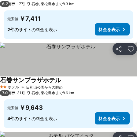
6.7
177
石巻, 東松島市まで8.3 km
￥7,411
最安値
2件のサイト
の料金を表示
料金を表示
シェア
お
石巻サンプラザホテル
ホテル
日和山公園からの眺め
2 ホテルのランク
7.0
311
石巻, 東松島市まで8.6 km
￥9,643
最安値
4件のサイト
の料金を表示
料金を表示