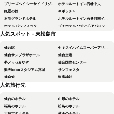
ブリーズベイ シーサイドリゾート松島
ホテルルートイン石巻中央
絶景の館
キボッチャ
石巻グランドホテル
ホテルルートイン石巻河南インター
ホテル パシフィック
プチホテル びすとろアバロン
人気スポット - 東松島市
奥松島 ＬＡＮＥ ＨＯＴＥＬ
ＨＯＴＥＬ ＨＡＹＡＳＨＩＹＡ 石巻
石巻サンプラザホテル
ＴＡＭＡ ＨＯＴＥＬ
仙台駅
セキスイハイムスーパーアリーナ
guest house Active Life -YADO-
バリュー・ザ・ホテル石巻
仙台サンプラザホール
仙台空港
Oedo-onsen-monogatari Matsushima Onsen Soukan
松島佐勘 松庵
夢メッセみやぎ
仙台国際センター
Uchi Matsushima Guesthouse
旅館いしのまき
楽天koboスタジアム宮城
サンフェスタ
ホテルパークライト
フォーシーズン矢本
仙台城
塩竈神社
Tabist Business Ryokan Duck Ishinomaki Hebita
ホテルエムアンドケー石巻
人気旅行先
Festival Tanabata
スプリングバレー泉高原スキー場
ホテル メトロ
奥松島LANEホテル
ユアテックスタジアム仙台
イベントホール松栄
石巻宿
Ishinomakiyado - Vacation Stay 71853v
仙台のホテル
山形のホテル
ひとめぼれスタジアム宮城
Sendaijo Ato
YOKI MATSUSHIMA
マイルーム石巻
福島のホテル
松島のホテル
The Miyagi Museum of Art
Osaki Hachiman Shrine
Hotel Pacific - Vacation STAY 07296v
Tabist Mangokuura Sakura-so
大崎市のホテル
蔵王のホテル