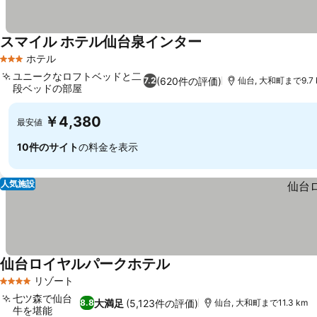
スマイル ホテル仙台泉インター
料金を表示
ホテル
3 ホテルのランク
ユニークなロフトベッドと二
(620件の評価)
7.2
仙台, 大和町まで9.7 
段ベッドの部屋
料金を表示
￥4,380
最安値
10件のサイト
の料金を表示
人気施設
仙台ロイヤルパークホテル
料金を表示
リゾート
4 ホテルのランク
七ツ森で仙台
大満足
(5,123件の評価)
8.8
仙台, 大和町まで11.3 km
牛を堪能