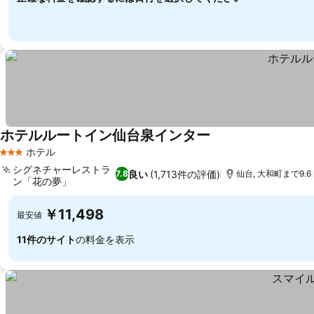
ホテルルートイン仙台泉インター
料金を表示
ホテル
3 ホテルのランク
シグネチャーレストラ
良い
(1,713件の評価)
7.8
仙台, 大和町まで9.6 
ン「花の夢」
料金を表示
￥11,498
最安値
11件のサイト
の料金を表示