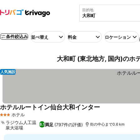
目的地
条件絞込み
並べ替え
料金
ロケーション
大和町 (東北地方, 国内)のホ
人気施設
ホテルルートイン仙台大和インター
料金を表示
ホテル
3 ホテルのランク
ラジウム人工温
満足
(797件の評価)
8.1
街の中心まで0.6 km
泉大浴場
料金を表示