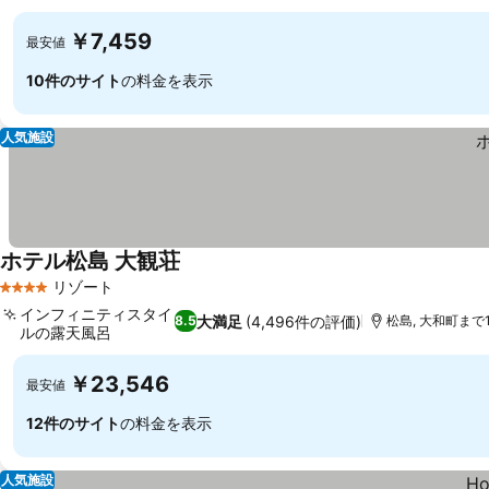
料金を表示
￥7,459
最安値
10件のサイト
の料金を表示
人気施設
ホテル松島 大観荘
料金を表示
リゾート
4 ホテルのランク
インフィニティスタイ
大満足
(4,496件の評価)
8.5
松島, 大和町まで16
ルの露天風呂
料金を表示
￥23,546
最安値
12件のサイト
の料金を表示
人気施設