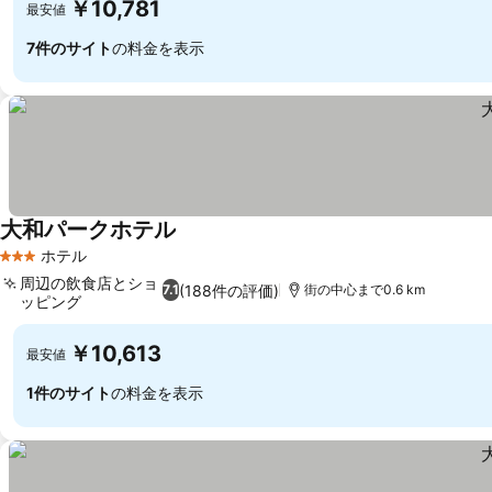
￥10,781
最安値
7件のサイト
の料金を表示
大和パークホテル
料金を表示
ホテル
3 ホテルのランク
周辺の飲食店とショ
(188件の評価)
7.1
街の中心まで0.6 km
ッピング
料金を表示
￥10,613
最安値
1件のサイト
の料金を表示