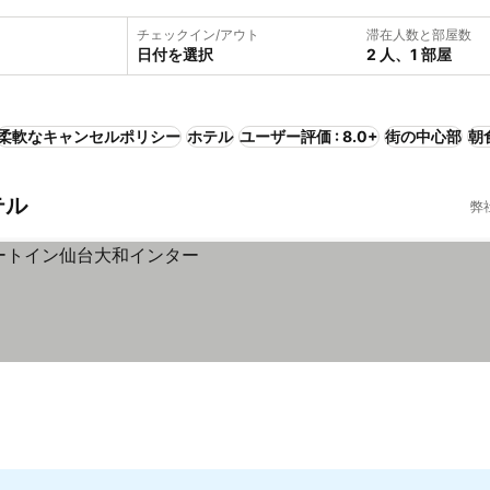
チェックイン/アウト
滞在人数と部屋数
日付を選択
2 人、1 部屋
柔軟なキャンセルポリシー
ホテル
ユーザー評価 : 8.0+
街の中心部
朝
テル
弊