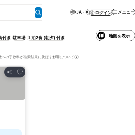
JA · ￥
メニュー
ログイン
地図を表示
食付き
駐車場
１泊2食 (朝夕) 付き
社への手数料が検索結果に及ぼす影響について
お気に入りに追加
シェア