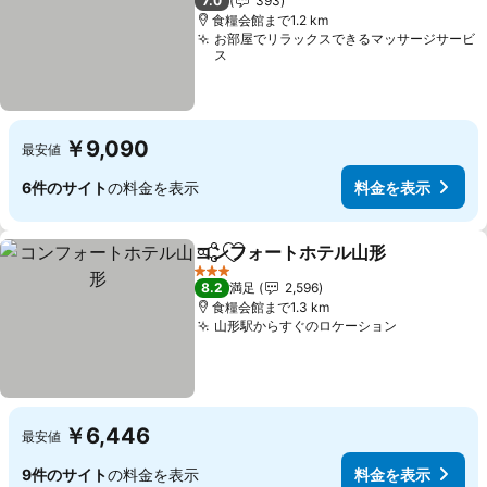
7.0
393
食糧会館まで1.2 km
お部屋でリラックスできるマッサージサービ
ス
￥9,090
最安値
6件のサイト
の料金を表示
料金を表示
コンフォートホテル山形
シェア
お気に入りに追加
3 ホテルのランク
8.2
満足
2,596
食糧会館まで1.3 km
山形駅からすぐのロケーション
￥6,446
最安値
9件のサイト
の料金を表示
料金を表示