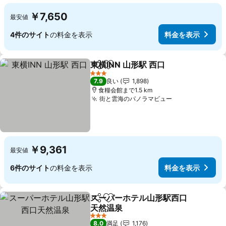
￥7,650
最安値
4件のサイト
の料金を表示
料金を表示
東横INN 山形駅 西口
シェア
お気に入りに追加
3 ホテルのランク
7.9
良い
1,898
食糧会館まで1.5 km
街と雲海のパノラマビュー
￥9,361
最安値
6件のサイト
の料金を表示
料金を表示
スーパーホテル山形駅西口
シェア
お気に入りに追加
天然温泉
3 ホテルのランク
8.0
満足
1,176