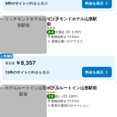
9件のサイト
の料金を表示
料金を表示
リッチモンドホテル山形駅
シェア
お気に入りに追加
前
3 ホテルのランク
8.8
大満足
3,797
食糧会館まで1.6 km
霞城公園へのアクセス
人気施設
￥8,357
最安値
13件のサイト
の料金を表示
料金を表示
ホテルルートイン山形駅前
シェア
お気に入りに追加
3 ホテルのランク
7.8
良い
2,801
食糧会館まで1.5 km
駅前の最高のロケーション