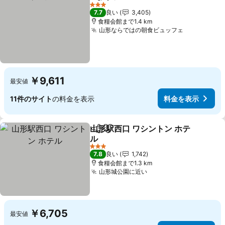
シェア
お気に入りに追加
3 ホテルのランク
7.7
良い
3,405
食糧会館まで1.4 km
山形ならではの朝食ビュッフェ
￥9,611
最安値
11件のサイト
の料金を表示
料金を表示
山形駅西口 ワシントン ホテ
シェア
お気に入りに追加
ル
3 ホテルのランク
7.8
良い
1,742
食糧会館まで1.3 km
山形城公園に近い
￥6,705
最安値