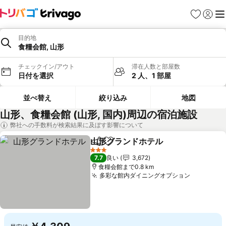
お気に入り
ログイ
メ
目的地
食糧会館, 山形
チェックイン/アウト
滞在人数と部屋数
日付を選択
2 人、1 部屋
並べ替え
絞り込み
地図
山形、食糧会館 (山形, 国内)周辺の宿泊施設
弊社への手数料が検索結果に及ぼす影響について
山形グランドホテル
シェア
お気に入りに追加
3 ホテルのランク
7.7
良い
3,672
食糧会館まで0.8 km
多彩な館内ダイニングオプション