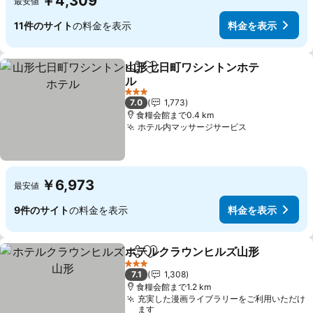
￥4,309
最安値
11件のサイト
の料金を表示
料金を表示
山形七日町ワシントンホテ
シェア
お気に入りに追加
ル
3 ホテルのランク
7.0
1,773
食糧会館まで0.4 km
ホテル内マッサージサービス
￥6,973
最安値
9件のサイト
の料金を表示
料金を表示
ホテルクラウンヒルズ山形
シェア
お気に入りに追加
3 ホテルのランク
7.1
1,308
食糧会館まで1.2 km
充実した漫画ライブラリーをご利用いただけ
ます