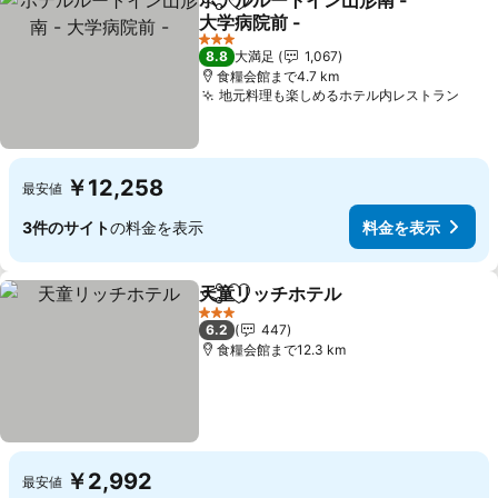
ホテルルートイン山形南 -
シェア
お気に入りに追加
大学病院前 -
3 ホテルのランク
8.8
大満足
1,067
食糧会館まで4.7 km
地元料理も楽しめるホテル内レストラン
￥12,258
最安値
3件のサイト
の料金を表示
料金を表示
天童リッチホテル
シェア
お気に入りに追加
3 ホテルのランク
6.2
447
食糧会館まで12.3 km
￥2,992
最安値