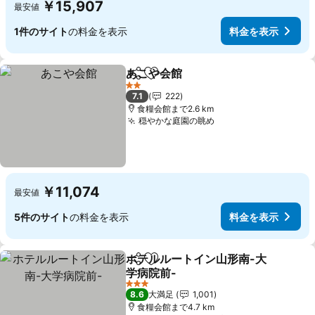
￥15,907
最安値
1件のサイト
の料金を表示
料金を表示
あこや会館
シェア
お気に入りに追加
2 ホテルのランク
7.1
222
食糧会館まで2.6 km
穏やかな庭園の眺め
￥11,074
最安値
5件のサイト
の料金を表示
料金を表示
ホテルルートイン山形南-大
シェア
お気に入りに追加
学病院前-
3 ホテルのランク
8.6
大満足
1,001
食糧会館まで4.7 km