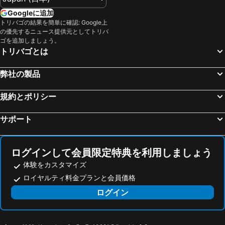
中禅寺湖
仙台サンプラザホール
ホテルビューくろだ
あこや会館
Googleに追加
ハンターマウンテン塩原スキー場
銀山温泉
天童シティホテル
タカミヤヴィレッジ ホテル樹林
トリバゴの結果を簡単に確認: Google上
の優先するニュース提供元としてトリバ
舞子スノーリゾート
石打丸山スキー場
Hotel Sindbad Yamagata (Adult Only)
ホテルルートイン山形南 - 大学病院前 -
ゴを追加しましょう。
仙台空港
猪苗代スキー場
ホテル ステイインＮＡＮＡアネックス＜山形＞
ロッヂ スガノ
トリバゴとは
月岡温泉
越後湯沢温泉
HOTEL SULATA 山形空港
ホテルステイイン七日町
弊社の製品
鳴子温泉
秋保大滝
ホテルステイイン七日町
ホテルアルファーワン山形
小岩井農場まきば園
夢メッセみやぎ
蔵王アストリアホテル
スノーフリークサンライズ
規約とポリシー
グランデコスノーリゾート
飯坂温泉
ホテルルートイン山形南
スマイルホテルさくらんぼ東根
サポート
マリンピア日本海
たざわ湖スキー場
Hotel Symphony - Vacation STAY 37088v
Hotel Symphony - Vacation Stay 31586v
新潟空港
仙台国際センター
Hotel Symphony - Vacation STAY 37089v
Hotel Symphony - Vacation STAY 31582v
那須高原
秋田空港
ステイインホテル材木栄屋
Hotel Symphony - Vacation STAY 67004v
ログインして会員限定特典を利用しましょう
乳頭温泉郷 休暇村
新庄駅
体験をカスタマイズ
ロイヤルティ料金プランと会員価格
作並温泉
乳頭温泉郷 鶴の湯温泉
ログイン
華厳滝
乳頭温泉郷 妙乃湯
裏磐梯猫魔スキー場
楽天koboスタジアム宮城
食糧会館
山形ビッグウィング