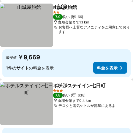
山城屋旅館
シェア
お気に入りに追加
2 ホテルのランク
7.9
良い
66
食糧会館まで1.1 km
お客様へ上質なアメニティをご用意しており
ます
￥9,669
最安値
1件のサイト
の料金を表示
料金を表示
ホテルステイイン七日町
シェア
お気に入りに追加
3 ホテルのランク
7.8
良い
638
食糧会館まで0.4 km
デスクと電気ケトルが部屋にあるよ