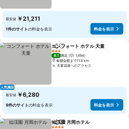
￥21,211
最安値
1件のサイト
の料金を表示
料金を表示
コンフォート ホテル 天童
シェア
お気に入りに追加
3 ホテルのランク
8.1
満足
1,694
食糧会館まで11.6 km
天童温泉へのアクセス
人気施設
￥6,280
最安値
9件のサイト
の料金を表示
料金を表示
仙渓園 月岡ホテル
シェア
お気に入りに追加