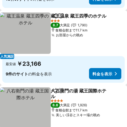
蔵王温泉 蔵王四季のホテル
シェア
お気に入りに追加
3 ホテルのランク
8.7
大満足
1,790
食糧会館まで11.7 km
お部屋からの眺め
人気施設
￥23,166
最安値
9件のサイト
の料金を表示
料金を表示
八右衛門の湯 蔵王国際ホテ
シェア
お気に入りに追加
ル
4 ホテルのランク
8.8
大満足
1,926
食糧会館まで11.7 km
美しい渓谷とスキー場の眺め