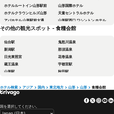
ホテルルートイン山形駅前
山形国際ホテル
ホテルクラウンヒルズ山形
天童セントラルホテル
アパホテル 山形駅前大通
山形駅西口 ワシントン ホテル
その他の観光スポット - 食糧会館
ダイワロイネットホテル山形駅前
コンフォート ホテル 天童
天童リッチホテル
コンフォートホテル山形
仙台駅
鬼怒川温泉
八右衛門の湯 蔵王国際ホテル
スーパーホテル山形・さくらんぼ東根駅前
新潟駅
那須温泉
ホテルサクランボ
ホテル菊屋
日光東照宮
花巻温泉
東横INN 山形駅 西口
ホテルニュー最上屋
蔵王温泉
宇都宮駅
ホテルキャピタルイン山形
ホテル ハモンド たかみや
山形駅
秋田駅
スーパーホテル山形駅西口天然温泉
ベストウェスタン山形エアポート
福島駅
盛岡駅
ホテルルートイン天童
チェリーパークホテル
郡山駅
山形蔵王温泉スキー場
ホテルルートイン山形南-大学病院前-
たかみや瑠璃倶楽リゾート
ホテル検索
アジア
国内
東北地方
山形
山形
食糧会館
セキスイハイムスーパーアリーナ
あつみ温泉
ホテル オークヒル
ホテルシンフォニーアネックス
Facebook
Twitter
Insta
Yo
上越国際スキー場
平泉
ホテルニューマーブル
ホテルパールシティ天童
国を選択してください。
乳頭温泉郷 大釜温泉
ガーラ湯沢
Smile Hotel Sakurambo Higashine
HOTEL 555 Air