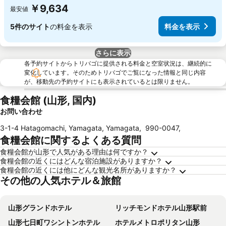
￥9,634
最安値
5件のサイト
の料金を表示
料金を表示
さらに表示
各予約サイトからトリバゴに提供される料金と空室状況は、継続的に
変化しています。そのためトリバゴでご覧になった情報と同じ内容
が、移動先の予約サイトにも表示されているとは限りません。
食糧会館 (山形, 国内)
お問い合わせ
3-1-4 Hatagomachi, Yamagata, Yamagata
,
990-0047
,
食糧会館に関するよくある質問
食糧会館が山形で人気がある理由は何ですか？
食糧会館の近くにはどんな宿泊施設がありますか？
食糧会館の近くには他にどんな観光名所がありますか？
その他の人気ホテル＆旅館
山形グランドホテル
リッチモンドホテル山形駅前
山形七日町ワシントンホテル
ホテルメトロポリタン山形