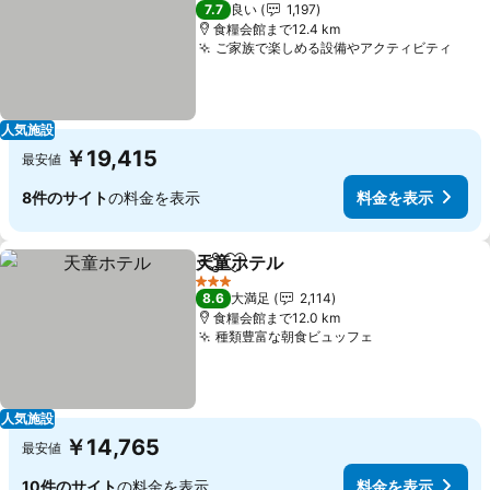
4 ホテルのランク
7.7
良い
1,197
食糧会館まで12.4 km
ご家族で楽しめる設備やアクティビティ
人気施設
￥19,415
最安値
8件のサイト
の料金を表示
料金を表示
天童ホテル
シェア
お気に入りに追加
3 ホテルのランク
8.6
大満足
2,114
食糧会館まで12.0 km
種類豊富な朝食ビュッフェ
人気施設
￥14,765
最安値
10件のサイト
の料金を表示
料金を表示