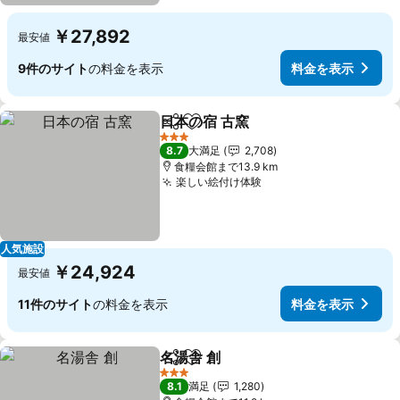
￥27,892
最安値
9件のサイト
の料金を表示
料金を表示
日本の宿 古窯
シェア
お気に入りに追加
3 ホテルのランク
8.7
大満足
2,708
食糧会館まで13.9 km
楽しい絵付け体験
人気施設
￥24,924
最安値
11件のサイト
の料金を表示
料金を表示
名湯舎 創
シェア
お気に入りに追加
3 ホテルのランク
8.1
満足
1,280