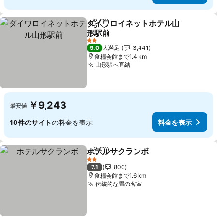
ダイワロイネットホテル山
シェア
お気に入りに追加
形駅前
2 ホテルのランク
9.0
大満足
3,441
食糧会館まで1.4 km
山形駅へ直結
￥9,243
最安値
10件のサイト
の料金を表示
料金を表示
ホテルサクランボ
シェア
お気に入りに追加
2 ホテルのランク
7.1
800
食糧会館まで1.6 km
伝統的な畳の客室