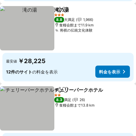
滝の湯
シェア
お気に入りに追加
3 ホテルのランク
8.8
大満足
1,966
食糧会館まで11.9 km
将棋の伝統文化体験
￥28,225
最安値
12件のサイト
の料金を表示
料金を表示
チェリーパークホテル
シェア
お気に入りに追加
2 ホテルのランク
8.3
満足
26
食糧会館まで13.8 km