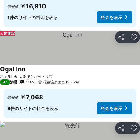
￥16,910
最安値
1件のサイト
の料金を表示
料金を表示
人気施設
シェア
お
Ogal Inn
ホテル
大浴場とホットタブ
8.1
満足
1,182
花巻温泉まで13.7 km
￥7,068
最安値
8件のサイト
の料金を表示
料金を表示
シェア
お