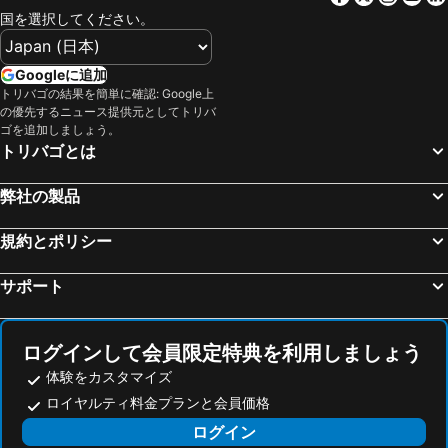
国を選択してください。
銀山温泉
仙台空港
弘前公園
鳴子温泉
Googleに追加
白神山地
秋保大滝
トリバゴの結果を簡単に確認: Google上
の優先するニュース提供元としてトリバ
小岩井農場まきば園
夢メッセみやぎ
ゴを追加しましょう。
十和田湖畔温泉
飯坂温泉
トリバゴとは
たざわ湖スキー場
仙台国際センター
弊社の製品
秋田空港
三沢空港
乳頭温泉郷 休暇村
新庄駅
規約とポリシー
作並温泉
青森空港
サポート
八戸市公会堂
乳頭温泉郷 鶴の湯温泉
乳頭温泉郷 妙乃湯
青森市スポーツ会館
楽天koboスタジアム宮城
青森産業会館
ログインして会員限定特典を利用しましょう
瀬波温泉
かみのやま温泉
体験をカスタマイズ
ロイヤルティ料金プランと会員価格
盛岡城跡公園
いわて花巻空港
ログイン
庄内空港
弘前市民会館