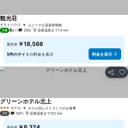
観光荘
ゲストハウス
ユニークな温泉卵体験
7.8
良い
292
花巻温泉まで1.4 km
￥18,566
最安値
5件のサイト
の料金を表示
料金を表示
シェア
お
グリーンホテル北上
ホテル
ホテル内レストランでのお食事
3 ホテルのランク
7.1
587
花巻温泉まで19.1 km
￥6,324
最安値