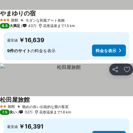
やまゆりの宿
旅館
モダンな和風アート装飾
3 ホテルのランク
8.5
大満足
437
花巻温泉まで1.5 km
￥16,639
最安値
9件のサイト
の料金を表示
料金を表示
シェア
お
松田屋旅館
旅館
眺めの良い伝統的な畳の客室
2 ホテルのランク
7.5
良い
327
花巻温泉まで1.6 km
￥16,391
最安値