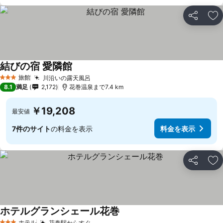
シェア
お
結びの宿 愛隣館
旅館
川沿いの露天風呂
3 ホテルのランク
8.1
満足
2,172
花巻温泉まで7.4 km
￥19,208
最安値
7件のサイト
の料金を表示
料金を表示
シェア
お
ホテルグランシェール花巻
ホテル
花巻駅からすぐ