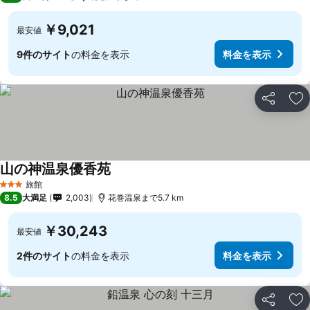
￥9,021
最安値
9件のサイト
の料金を表示
料金を表示
シェア
お
山の神温泉優香苑
旅館
3 ホテルのランク
8.5
大満足
2,003
花巻温泉まで5.7 km
￥30,243
最安値
2件のサイト
の料金を表示
料金を表示
シェア
お