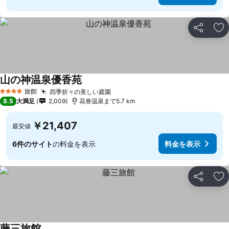
シェア
お
山の神温泉優香苑
旅館
四季折々の美しい庭園
4 ホテルのランク
8.5
大満足
2,009
花巻温泉まで5.7 km
￥21,407
最安値
6件のサイト
の料金を表示
料金を表示
シェア
お
藤三旅館