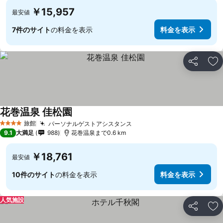
￥15,957
最安値
7件のサイト
の料金を表示
料金を表示
シェア
お
花巻温泉 佳松園
旅館
パーソナルゲストアシスタンス
4 ホテルのランク
9.1
大満足
988
花巻温泉まで0.6 km
￥18,761
最安値
10件のサイト
の料金を表示
料金を表示
人気施設
シェア
お