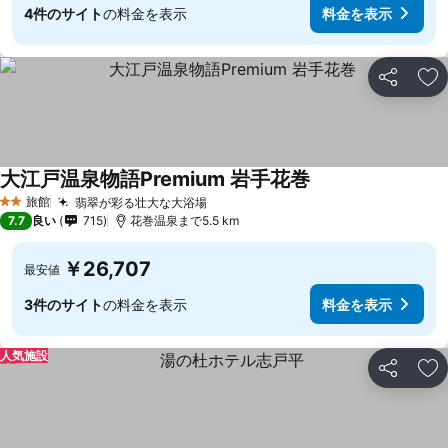
4件のサイト
の料金を表示
料金を表示
シェア
お
大江戸温泉物語Premium 岩手花巻
旅館
翡翠が彩る壮大な大浴場
2 ホテルのランク
7.7
良い
715
花巻温泉まで5.5 km
￥26,707
最安値
3件のサイト
の料金を表示
料金を表示
人気施設
シェア
お