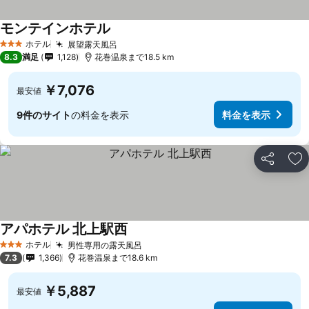
モンテインホテル
ホテル
展望露天風呂
3 ホテルのランク
8.3
満足
1,128
花巻温泉まで18.5 km
￥7,076
最安値
9件のサイト
の料金を表示
料金を表示
シェア
お
アパホテル 北上駅西
ホテル
男性専用の露天風呂
3 ホテルのランク
7.3
1,366
花巻温泉まで18.6 km
￥5,887
最安値