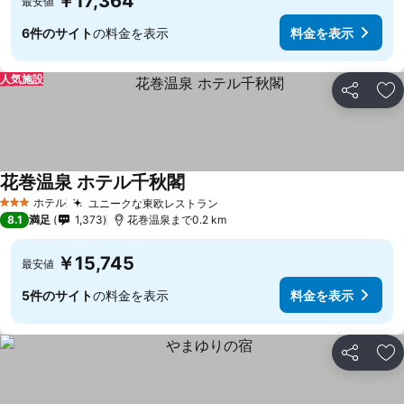
￥17,364
最安値
6件のサイト
の料金を表示
料金を表示
人気施設
シェア
お
花巻温泉 ホテル千秋閣
ホテル
ユニークな東欧レストラン
3 ホテルのランク
8.1
満足
1,373
花巻温泉まで0.2 km
￥15,745
最安値
5件のサイト
の料金を表示
料金を表示
シェア
お