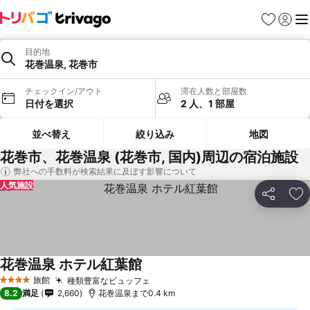
お気に入り
ログイ
メ
目的地
花巻温泉, 花巻市
チェックイン/アウト
滞在人数と部屋数
日付を選択
2 人、1 部屋
並べ替え
絞り込み
地図
花巻市、花巻温泉 (花巻市, 国内)周辺の宿泊施設
弊社への手数料が検索結果に及ぼす影響について
人気施設
シェア
お
花巻温泉 ホテル紅葉館
旅館
種類豊富なビュッフェ
4 ホテルのランク
8.2
満足
2,660
花巻温泉まで0.4 km