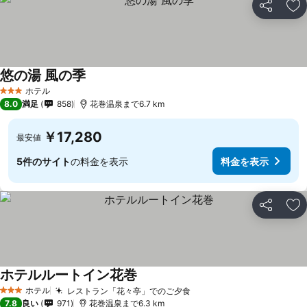
シェア
お
悠の湯 風の季
ホテル
3 ホテルのランク
8.0
満足
858
花巻温泉まで6.7 km
￥17,280
最安値
5件のサイト
の料金を表示
料金を表示
シェア
お
ホテルルートイン花巻
ホテル
レストラン「花々亭」でのご夕食
3 ホテルのランク
7.8
良い
971
花巻温泉まで6.3 km