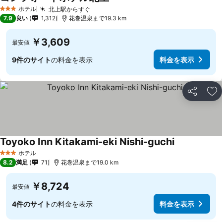
ホテル
北上駅からすぐ
3 ホテルのランク
7.9
良い
1,312
花巻温泉まで19.3 km
￥3,609
最安値
9件のサイト
の料金を表示
料金を表示
シェア
お
Toyoko Inn Kitakami-eki Nishi-guchi
ホテル
3 ホテルのランク
8.2
満足
71
花巻温泉まで19.0 km
￥8,724
最安値
4件のサイト
の料金を表示
料金を表示