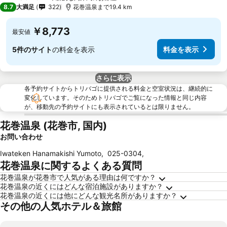
3 ホテルのランク
8.7
大満足
322
花巻温泉まで19.4 km
￥8,773
最安値
5件のサイト
の料金を表示
料金を表示
さらに表示
各予約サイトからトリバゴに提供される料金と空室状況は、継続的に
変化しています。そのためトリバゴでご覧になった情報と同じ内容
が、移動先の予約サイトにも表示されているとは限りません。
花巻温泉 (花巻市, 国内)
お問い合わせ
Iwateken Hanamakishi Yumoto
,
025-0304
,
花巻温泉に関するよくある質問
花巻温泉が花巻市で人気がある理由は何ですか？
花巻温泉の近くにはどんな宿泊施設がありますか？
花巻温泉の近くには他にどんな観光名所がありますか？
その他の人気ホテル＆旅館