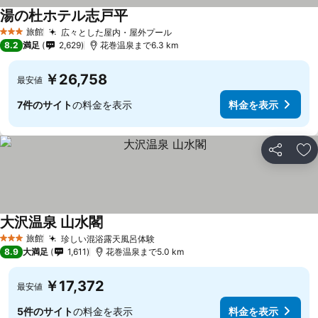
湯の杜ホテル志戸平
旅館
広々とした屋内・屋外プール
3 ホテルのランク
8.2
満足
2,629
花巻温泉まで6.3 km
￥26,758
最安値
7件のサイト
の料金を表示
料金を表示
シェア
お
大沢温泉 山水閣
旅館
珍しい混浴露天風呂体験
3 ホテルのランク
8.9
大満足
1,611
花巻温泉まで5.0 km
￥17,372
最安値
5件のサイト
の料金を表示
料金を表示