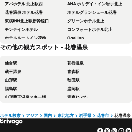
アパホテル 北上駅西
ANA ホリデイ・イン岩手北上 by IHG
花巻温泉 ホテル花巻
ホテルグランシェール花巻
東横INN北上駅新幹線口
グリーンホテル北上
モンテインホテル
コンフォートホテル北上
ホテルルートイン花巻
Ogal Inn
その他の観光スポット - 花巻温泉
悠の湯 風の季
花巻温泉 ホテル千秋閣
JR東日本ホテルメッツ 北上
くさのイン北上
仙台駅
花巻温泉
フォルクローロ いわて 東和
ホテルルートイン北上駅前
蔵王温泉
青森駅
SAKURA PORT HOTEL
Sotetsu Fresa Inn Kitakami
山形駅
秋田駅
南部ホテル
草のホテル
福島駅
盛岡駅
Toyoko Inn Kitakami-eki Nishi-guchi
Restay Kitakami - Adult Only
山形蔵王温泉スキー場
青森ねぶた
スーパーホテル矢巾駅東口
Dream Village Kitakami
十和田湖
セキスイハイムスーパーアリーナ
Lyista (adult Only)
HOTEL FOURSEASONS KITAKAMI Adult only
あつみ温泉
八戸駅
Trail Inn Hanamakikukou
Dream Village Enshin
ホテル検索
アジア
国内
東北地方
岩手県
花巻市
花巻温泉
平泉
乳頭温泉郷 大釜温泉
Hotel Ginga Park Hanamaki, Kanaya Onsen
Near Hanamaki Onsen | 140m2 House Up to 10 | 8 Parking
Facebook
Twitter
Insta
Yo
安比高原スキー場
仙台サンプラザホール