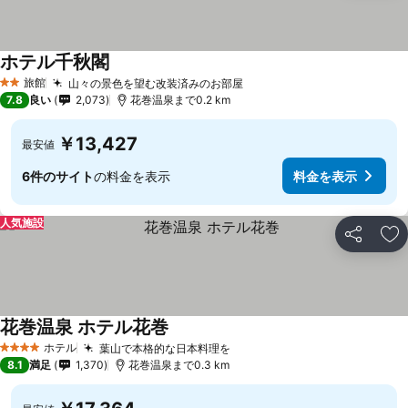
ホテル千秋閣
旅館
山々の景色を望む改装済みのお部屋
2 ホテルのランク
7.8
良い
2,073
花巻温泉まで0.2 km
￥13,427
最安値
6件のサイト
の料金を表示
料金を表示
人気施設
シェア
お
花巻温泉 ホテル花巻
ホテル
葉山で本格的な日本料理を
4 ホテルのランク
8.1
満足
1,370
花巻温泉まで0.3 km