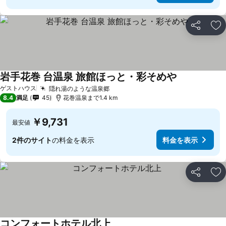
シェア
お
岩手花巻 台温泉 旅館ほっと・彩そめや
ゲストハウス
隠れ湯のような温泉郷
8.4
満足
45
花巻温泉まで1.4 km
￥9,731
最安値
2件のサイト
の料金を表示
料金を表示
シェア
お
コンフォートホテル北上