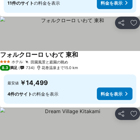
11件のサイト
の料金を表示
料金を表示
シェア
お
フォルクローロ いわて 東和
ホテル
田園風景と庭園の眺め
3 ホテルのランク
8.3
満足
734
花巻温泉まで15.0 km
￥14,499
最安値
4件のサイト
の料金を表示
料金を表示
シェア
お