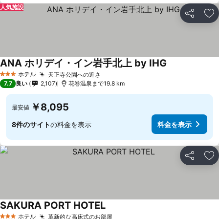
人気施設
シェア
お
ANA ホリデイ・イン岩手北上 by IHG
ホテル
天正寺公園への近さ
3 ホテルのランク
7.7
良い
2,107
花巻温泉まで19.8 km
￥8,095
最安値
8件のサイト
の料金を表示
料金を表示
シェア
お
SAKURA PORT HOTEL
ホテル
革新的な高床式のお部屋