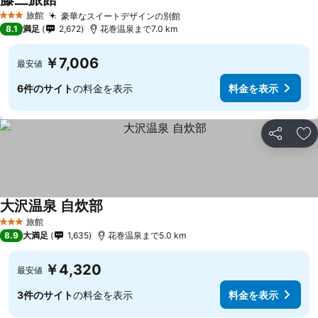
旅館
豪華なスイートデザインの別館
3 ホテルのランク
8.1
満足
2,672
花巻温泉まで7.0 km
￥7,006
最安値
6件のサイト
の料金を表示
料金を表示
シェア
お
大沢温泉 自炊部
旅館
3 ホテルのランク
8.9
大満足
1,635
花巻温泉まで5.0 km
￥4,320
最安値
3件のサイト
の料金を表示
料金を表示