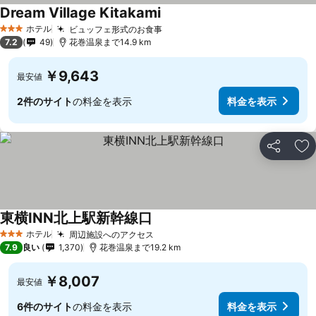
Dream Village Kitakami
ホテル
ビュッフェ形式のお食事
3 ホテルのランク
7.2
49
花巻温泉まで14.9 km
￥9,643
最安値
2件のサイト
の料金を表示
料金を表示
シェア
お
東横INN北上駅新幹線口
ホテル
周辺施設へのアクセス
3 ホテルのランク
7.9
良い
1,370
花巻温泉まで19.2 km
￥8,007
最安値
6件のサイト
の料金を表示
料金を表示