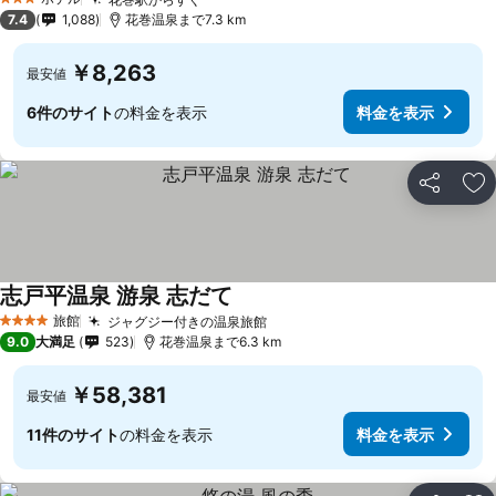
3 ホテルのランク
7.4
1,088
花巻温泉まで7.3 km
￥8,263
最安値
6件のサイト
の料金を表示
料金を表示
シェア
お
志戸平温泉 游泉 志だて
旅館
ジャグジー付きの温泉旅館
4 ホテルのランク
9.0
大満足
523
花巻温泉まで6.3 km
￥58,381
最安値
11件のサイト
の料金を表示
料金を表示