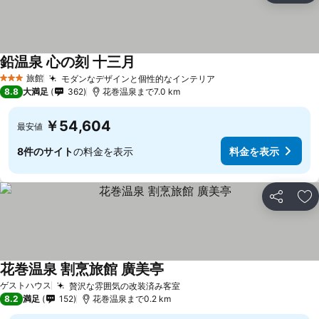
鉛温泉 心の刻 十三月
旅館
モダンなデザインと個性的なインテリア
3 ホテルのランク
8.8
大満足
362
花巻温泉まで7.0 km
￥54,604
最安値
8件のサイト
の料金を表示
料金を表示
シェア
お
花巻温泉 割烹旅館 廣美亭
ゲストハウス
贅沢な雰囲気の改装済み客室
8.2
満足
152
花巻温泉まで0.2 km