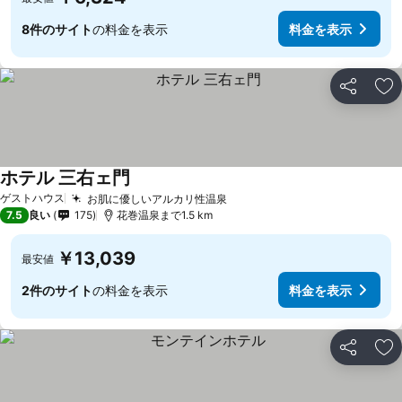
8件のサイト
の料金を表示
料金を表示
シェア
お
ホテル 三右ェ門
ゲストハウス
お肌に優しいアルカリ性温泉
7.5
良い
175
花巻温泉まで1.5 km
￥13,039
最安値
2件のサイト
の料金を表示
料金を表示
シェア
お