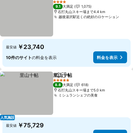
4 ホテルのランク
9.1
大満足
1,075
石打丸山スキー場まで4.4 km
越後湯沢駅近くの絶好のロケーション
￥23,740
最安値
10件のサイト
の料金を表示
料金を表示
里山十帖
シェア
お気に入りに追加
5 ホテルのランク
8.8
大満足
618
石打丸山スキー場まで5.0 km
ミシュランシェフの美食
人気施設
￥75,729
最安値