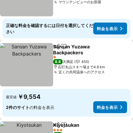
マウンテンビューのお部屋
正確な料金を確認するには日付を選択してくだ
料金を表示
さい
Sansan Yuzawa
シェア
お気に入りに追加
Backpackers
1 ホテルのランク
8.8
大満足
455
石打丸山スキー場まで4.6 km
近くの共同温泉へのアクセス
￥9,554
最安値
2件のサイト
の料金を表示
料金を表示
Kiyotsukan
シェア
お気に入りに追加
3 ホテルのランク