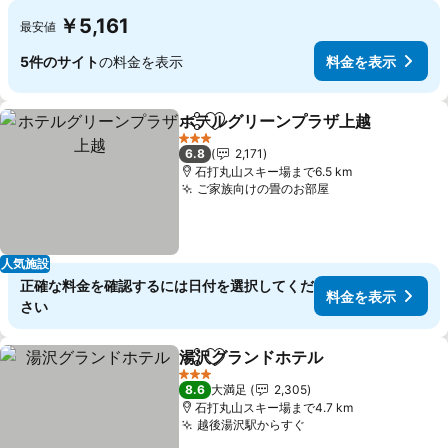
￥5,161
最安値
5件のサイト
の料金を表示
料金を表示
ホテルグリーンプラザ上越
シェア
お気に入りに追加
3 ホテルのランク
6.8
2,171
石打丸山スキー場まで6.5 km
ご家族向けの畳のお部屋
人気施設
正確な料金を確認するには日付を選択してくだ
料金を表示
さい
湯沢グランドホテル
シェア
お気に入りに追加
3 ホテルのランク
8.6
大満足
2,305
石打丸山スキー場まで4.7 km
越後湯沢駅からすぐ