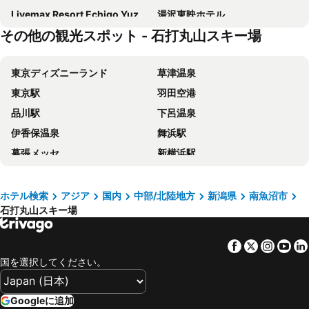
Livemax Resort Echigo Yuzawa
湯沢東映ホテル
その他の観光スポット - 石打丸山スキー場
Hotel1800
ハヤマ荘
Kagura White Horse Inn
チェンダ インターナショナル ホテル
東京ディズニーランド
草津温泉
むいか温泉ホテル
シャーレゆざわ銀水
東京駅
羽田空港
ホテルジャスティス
Hotel SIMIZU
品川駅
下呂温泉
石打スキーセンター
ペンション オズ
伊香保温泉
舞浜駅
Yuzawa house2
Little Japan ECHIGO
幕張メッセ
新横浜駅
ニューフクダヤ
ロッヂモントゼー
新宿
池袋駅
Trip7 Yuzawa Sky Onsen Hotel
雪场缆车站旁-汤泽雪の宿-Ski IN Ski OUT-全新装修
新宿駅
上野駅
湯元眺望閣 湯居間蔵
ビジネス しみず
ホテル検索
アジア
国内
中部/北陸地方
新潟県
南魚沼市
石打丸山スキー場
鬼怒川温泉
新潟駅
ロッジＴＯＮＢＯ・石打
Hotel K Yuzawa 越後湯澤溫泉旅館
横浜駅
東京ディズニーシー
越後湯沢の温泉宿・湯沢スキーハウス
悠客山荘
Facebook
Twitter
Insta
Yo
大宮駅
上高地
越後湯沢温泉 KKR湯沢ゆきぐに
Hotel Atema Kogen Resort Belnatio
国を選択してください。
渋谷区
長野駅
Echigoyuzawa Onsen Hotel Aster
サンバレーひぐち
富士急ハイランド
みなとみらい駅
ホテル シェラリゾート湯沢
越後松之山温泉 野本旅館
Googleに追加