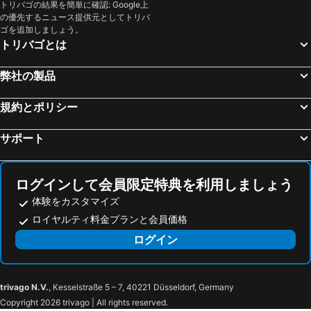
金沢駅
浅草駅
トリバゴの結果を簡単に確認: Google上
Noka Minshuku Sanzen
Yuzawa YUKITORA ski-in ski-out
の優先するニュース提供元としてトリバ
東京ビッグサイト
箱根湯本温泉
Sansan Yuzawa Backpackers
越後湯沢温泉 本陣さくら亭
ゴを追加しましょう。
トリバゴとは
海浜幕張駅
蒲田駅
Yuzawa house 2 - Vacation STAY 39927v
Kiyotsukan
東京ドームシティ
お台場
Hotel GOOD DAY Yuzawa
みつまたロッヂ
弊社の製品
新橋駅
幕張駅
Yutorelo Echigoyuzawa
シャトーテル一本杉
八王子駅
浜松町駅
規約とポリシー
綿屋旅館
Saemon Hotel
河口湖
富山駅
Minamiuonuma - Hotel / Vacation Stay 21609
Birdland - Vacation Stay 81132v
サポート
日本武道館
千葉駅
Birdland
Lodge Noel
成田国際空港
横浜アリーナ
YUZAWA Yukinoyado
Prestige
ログインして会員限定特典を利用しましょう
豊洲駅
宇奈月温泉
[kagaya Ryokan (minami Uonuma)] [wb 2 + Sb 1] [1 Set Limited] [right Next To The Ski Resort]
Conveniently Located 3 Minutes Walk From Echigo Yu
体験をカスタマイズ
横浜中華街
江ノ島駅
ホテルアルファスター岩原
舘 yakata
ロイヤルティ料金プランと会員価格
水道橋駅
川崎駅
平標茶屋
ログイン
那須温泉
秋葉原駅
石打丸山スキー場
舞子スノーリゾート
ガーラ湯沢
越後湯沢温泉
trivago N.V.
, Kesselstraße 5 – 7, 40221 Düsseldorf, Germany
Copyright 2026 trivago | All rights reserved.
上越国際スキー場
神立高原スキー場