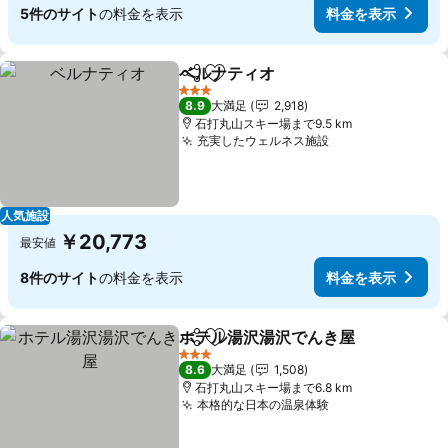
5件のサイト
の料金を表示
料金を表示
ベルナティオ
シェア
お気に入りに追加
3 ホテルのランク
8.9
大満足
2,918
石打丸山スキー場まで9.5 km
充実したウェルネス施設
人気施設
￥20,773
最安値
8件のサイト
の料金を表示
料金を表示
ホテル湯沢湯沢でんき屋
シェア
お気に入りに追加
3 ホテルのランク
8.6
大満足
1,508
石打丸山スキー場まで6.8 km
本格的な日本の温泉体験