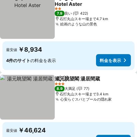
シェア
お気に入りに追加
Hotel Aster
2 ホテルのランク
7.9
良い
422
石打丸山スキー場まで4.7 km
絵画のような山の景色
￥8,934
最安値
4件のサイト
の料金を表示
料金を表示
湯元眺望閣 湯居間蔵
シェア
お気に入りに追加
3 ホテルのランク
8.9
大満足
77
石打丸山スキー場まで3.4 km
心安らぐスパとプールの隠れ家
￥46,624
最安値