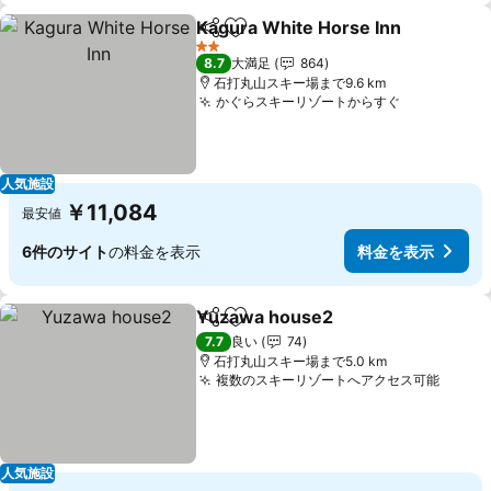
Kagura White Horse Inn
シェア
お気に入りに追加
2 ホテルのランク
8.7
大満足
864
石打丸山スキー場まで9.6 km
かぐらスキーリゾートからすぐ
人気施設
￥11,084
最安値
6件のサイト
の料金を表示
料金を表示
Yuzawa house2
シェア
お気に入りに追加
7.7
良い
74
石打丸山スキー場まで5.0 km
複数のスキーリゾートへアクセス可能
人気施設