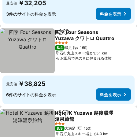
￥32,205
最安値
3件のサイト
の料金を表示
料金を表示
四季 Four Seasons
シェア
お気に入りに追加
Yuzawa クワトロ Quattro
4 ホテルのランク
8.4
満足
169
石打丸山スキー場まで5.1 km
お風呂で滝の音に包まれる体験
￥38,825
最安値
6件のサイト
の料金を表示
料金を表示
Hotel K Yuzawa 越後湯澤
シェア
お気に入りに追加
溫泉旅館
3 ホテルのランク
8.9
大満足
150
石打丸山スキー場まで4.0 km