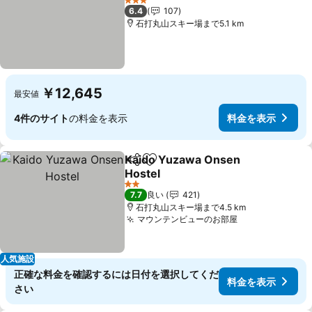
3 ホテルのランク
6.4
107
石打丸山スキー場まで5.1 km
￥12,645
最安値
4件のサイト
の料金を表示
料金を表示
Kaido Yuzawa Onsen
シェア
お気に入りに追加
Hostel
2 ホテルのランク
7.7
良い
421
石打丸山スキー場まで4.5 km
マウンテンビューのお部屋
人気施設
正確な料金を確認するには日付を選択してくだ
料金を表示
さい