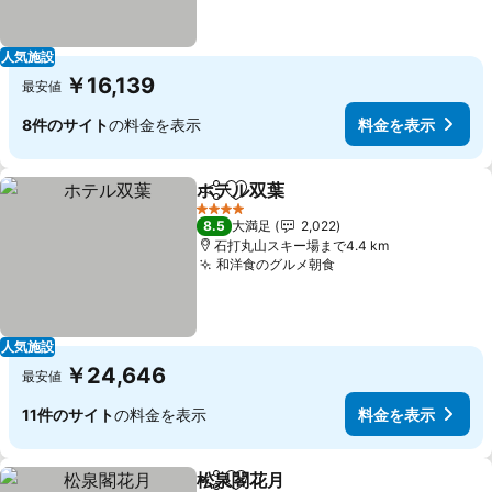
人気施設
￥16,139
最安値
8件のサイト
の料金を表示
料金を表示
ホテル双葉
シェア
お気に入りに追加
4 ホテルのランク
8.5
大満足
2,022
石打丸山スキー場まで4.4 km
和洋食のグルメ朝食
人気施設
￥24,646
最安値
11件のサイト
の料金を表示
料金を表示
松泉閣花月
シェア
お気に入りに追加