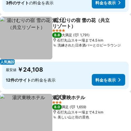
3件のサイト
の料金を表示
料金を表示
湯けむりの宿 雪の花（共立
シェア
お気に入りに追加
リゾート）
4 ホテルのランク
8.8
大満足
1,791
石打丸山スキー場まで4.5 km
洗練された日本酒バーとロビーラウンジ
人気施設
￥24,108
最安値
12件のサイト
の料金を表示
料金を表示
湯沢東映ホテル
シェア
お気に入りに追加
3 ホテルのランク
8.0
満足
1,659
石打丸山スキー場まで4.2 km
美しい山と街の景色