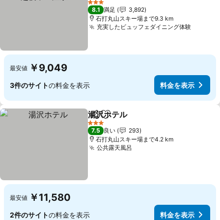
3 ホテルのランク
8.1
満足
3,892
石打丸山スキー場まで9.3 km
充実したビュッフェダイニング体験
￥9,049
最安値
3件のサイト
の料金を表示
料金を表示
湯沢ホテル
シェア
お気に入りに追加
3 ホテルのランク
7.5
良い
293
石打丸山スキー場まで4.2 km
公共露天風呂
￥11,580
最安値
2件のサイト
の料金を表示
料金を表示