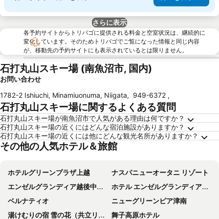
さらに表示
各予約サイトからトリバゴに提供される料金と空室状況は、継続的に
変化しています。そのためトリバゴでご覧になった情報と同じ内容
が、移動先の予約サイトにも表示されているとは限りません。
石打丸山スキー場 (南魚沼市, 国内)
お問い合わせ
1782-2 Ishiuchi, Minamiuonuma, Niigata
,
949-6372
,
石打丸山スキー場に関するよくある質問
石打丸山スキー場が南魚沼市で人気がある理由は何ですか？
石打丸山スキー場の近くにはどんな宿泊施設がありますか？
石打丸山スキー場の近くには他にどんな観光名所がありますか？
その他の人気ホテル＆旅館
ホテルグリーンプラザ上越
ナスパニューオータニ リゾート
エンゼルグランディア越後中里温泉
ホテル エンゼルグランディア越後中里温泉
ベルナティオ
ニューグリーンピア津南
湯けむりの宿 雪の花（共立リゾート）
舞子高原ホテル