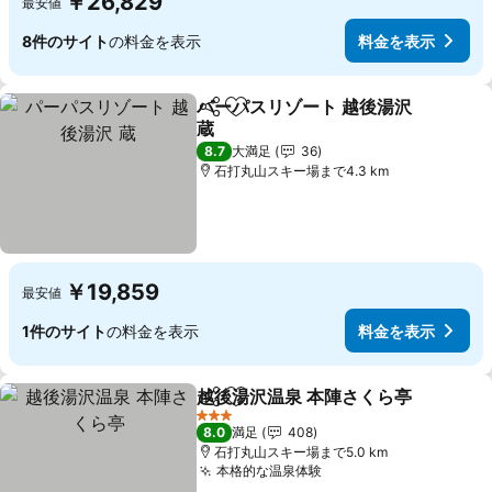
￥26,829
最安値
8件のサイト
の料金を表示
料金を表示
パーパスリゾート 越後湯沢
シェア
お気に入りに追加
蔵
8.7
大満足
36
石打丸山スキー場まで4.3 km
￥19,859
最安値
1件のサイト
の料金を表示
料金を表示
越後湯沢温泉 本陣さくら亭
シェア
お気に入りに追加
3 ホテルのランク
8.0
満足
408
石打丸山スキー場まで5.0 km
本格的な温泉体験