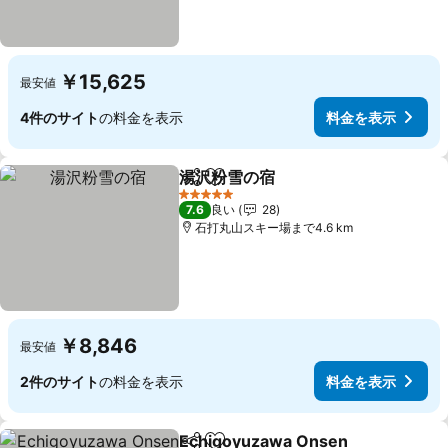
￥15,625
最安値
4件のサイト
の料金を表示
料金を表示
湯沢粉雪の宿
シェア
お気に入りに追加
5 ホテルのランク
7.6
良い
28
石打丸山スキー場まで4.6 km
￥8,846
最安値
2件のサイト
の料金を表示
料金を表示
Echigoyuzawa Onsen