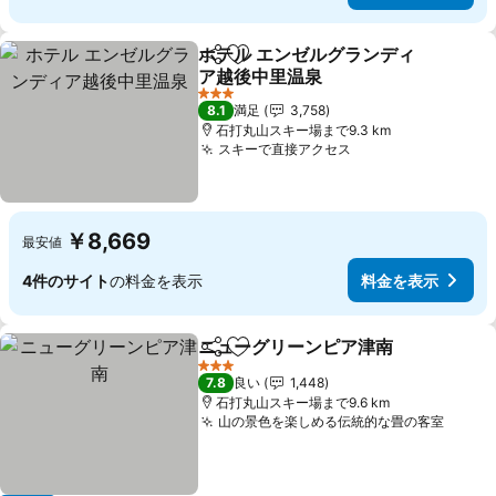
ホテル エンゼルグランディ
シェア
お気に入りに追加
ア越後中里温泉
3 ホテルのランク
8.1
満足
3,758
石打丸山スキー場まで9.3 km
スキーで直接アクセス
￥8,669
最安値
4件のサイト
の料金を表示
料金を表示
ニューグリーンピア津南
シェア
お気に入りに追加
3 ホテルのランク
7.8
良い
1,448
石打丸山スキー場まで9.6 km
山の景色を楽しめる伝統的な畳の客室