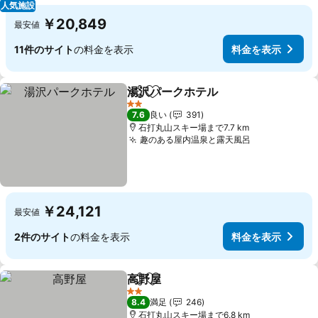
人気施設
￥20,849
最安値
11件のサイト
の料金を表示
料金を表示
湯沢パークホテル
シェア
お気に入りに追加
2 ホテルのランク
7.6
良い
391
石打丸山スキー場まで7.7 km
趣のある屋内温泉と露天風呂
￥24,121
最安値
2件のサイト
の料金を表示
料金を表示
高野屋
シェア
お気に入りに追加
2 ホテルのランク
8.4
満足
246
石打丸山スキー場まで6.8 km