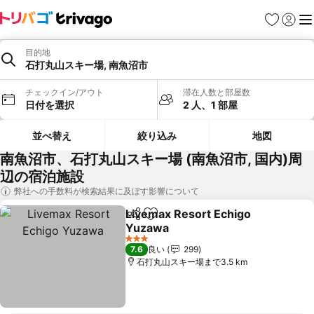
お気に入り
ログイ
メ
目的地
石打丸山スキー場, 南魚沼市
チェックイン/アウト
滞在人数と部屋数
日付を選択
2 人、1 部屋
並べ替え
絞り込み
地図
南魚沼市、石打丸山スキー場 (南魚沼市, 国内)周
辺の宿泊施設
弊社への手数料が検索結果に及ぼす影響について
Livemax Resort Echigo
シェア
お気に入りに追加
Yuzawa
3 ホテルのランク
7.6
良い
299
石打丸山スキー場まで3.5 km