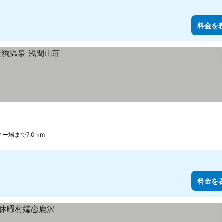
料金を
ー場まで7.0 km
料金を