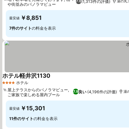
(1,313件の評価)
7.0
湯の丸ス
や街並みのパノラマビュー
料金を表示
￥8,851
最安値
7件のサイト
の料金を表示
ホテル軽井沢1130
料金を表示
ホテル
4 ホテルのランク
屋上テラスからのパノラマビュー,
良い
(4,196件の評価)
7.9
湯の
ご家族で楽しめる屋内プール
料金を表示
￥15,301
最安値
11件のサイト
の料金を表示