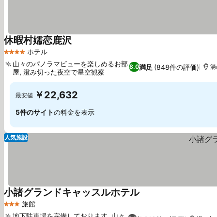
休暇村嬬恋鹿沢
料金を表示
ホテル
4 ホテルのランク
山々のパノラマビューを楽しめるお部
満足
(848件の評価)
8.0
湯
屋, 澄み切った夜空で星空観察
料金を表示
￥22,632
最安値
5件のサイト
の料金を表示
人気施設
小諸グランドキャッスルホテル
料金を表示
旅館
3 ホテルのランク
地下駐車場を完備しております, 山々