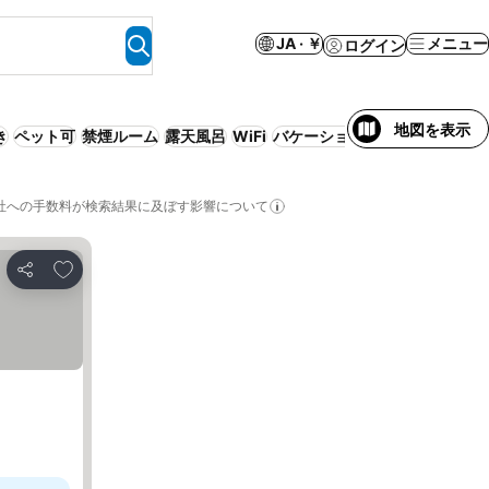
JA · ￥
メニュー
ログイン
地図を表示
き
ペット可
禁煙ルーム
露天風呂
WiFi
バケーションレンタル (貸切)
社への手数料が検索結果に及ぼす影響について
お気に入りに追加
シェア