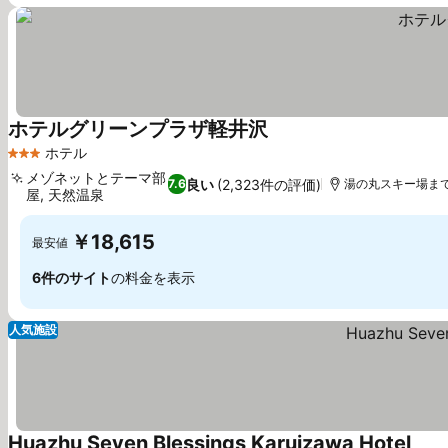
ホテルグリーンプラザ軽井沢
料金を表示
ホテル
3 ホテルのランク
メゾネットとテーマ部
良い
(2,323件の評価)
7.6
湯の丸スキー場まで11
屋, 天然温泉
料金を表示
￥18,615
最安値
6件のサイト
の料金を表示
人気施設
Huazhu Seven Blessings Karuizawa Hotel