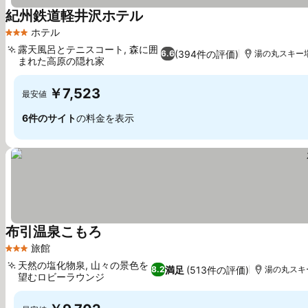
紀州鉄道軽井沢ホテル
料金を表示
ホテル
3 ホテルのランク
露天風呂とテニスコート, 森に囲
(394件の評価)
6.6
湯の丸スキー場ま
まれた高原の隠れ家
料金を表示
￥7,523
最安値
6件のサイト
の料金を表示
布引温泉こもろ
料金を表示
旅館
3 ホテルのランク
天然の塩化物泉, 山々の景色を
満足
(513件の評価)
8.2
湯の丸スキー
望むロビーラウンジ
料金を表示