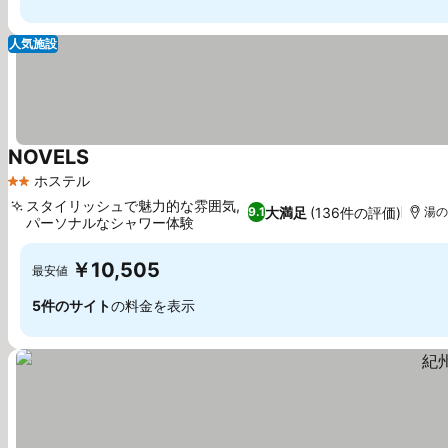
人気施設
NOVELS
料金を表示
ホステル
2 ホテルのランク
スタイリッシュで魅力的な雰囲気,
大満足
(136件の評価)
9.1
湯の
パーソナルなシャワー体験
料金を表示
￥10,505
最安値
5件のサイト
の料金を表示