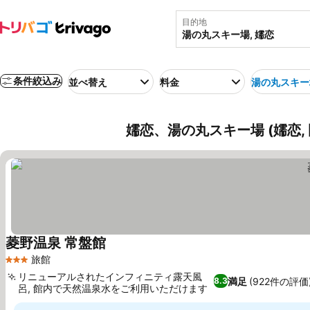
目的地
条件絞込み
並べ替え
料金
湯の丸スキー
嬬恋、湯の丸スキー場 (嬬恋,
菱野温泉 常盤館
料金を表示
旅館
3 ホテルのランク
リニューアルされたインフィニティ露天風
満足
(922件の評価
8.3
呂, 館内で天然温泉水をご利用いただけます
料金を表示