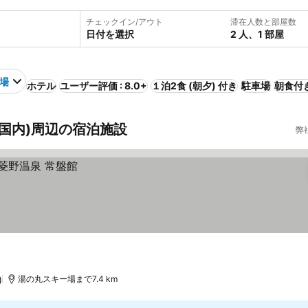
チェックイン/アウト
滞在人数と部屋数
日付を選択
2 人、1 部屋
場
ホテル
ユーザー評価 : 8.0+
１泊2食 (朝夕) 付き
駐車場
朝食付
 国内)周辺の宿泊施設
弊
)
湯の丸スキー場まで7.4 km