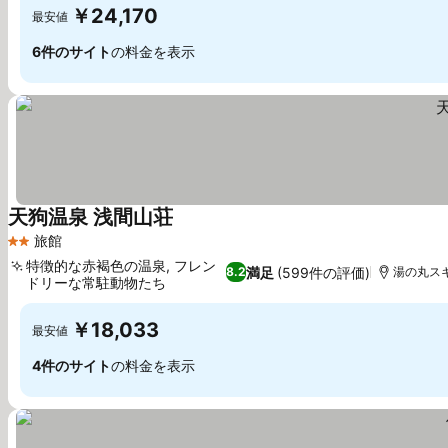
￥24,170
最安値
6件のサイト
の料金を表示
天狗温泉 浅間山荘
料金を表示
旅館
2 ホテルのランク
特徴的な赤褐色の温泉, フレン
満足
(599件の評価)
8.2
湯の丸スキ
ドリーな常駐動物たち
料金を表示
￥18,033
最安値
4件のサイト
の料金を表示