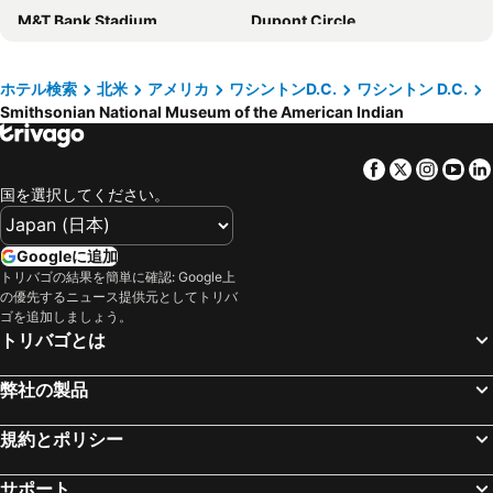
M&T Bank Stadium
Dupont Circle
U Street Capsule Hostel
Hyatt Place Washington DC/White House
ハリスバーグ国際空港
Pennsylvania Convention Center
The Beacon at Embassy Row
シェラトン ペンタゴン シティ ホテル
Union Station
Inner Harbor
ホテル検索
北米
アメリカ
ワシントンD.C.
ワシントン D.C.
ウィンザー イン
Hotel Arboretum
Smithsonian National Museum of the American Indian
City Hall
National Mall
Hotel Pentagon
ハイアット リージェンシー ベテスダ
Pentagon Memorial
ADVAMED
The Architect
citizenM Washington DC NoMa
Facebook
Twitter
Insta
Yo
Capitol Hill
WASHINGTON, DC HR LEADERSHIP SUMMIT
ハイアット セントリック アーリントン
キンプトン トパーズ ホテル
国を選択してください。
College Park Airport
National Gallery of Art
Fairfield Inn & Suites Washington, DC/New York Avenue
ザ ノルマンディー ホテル
Georgetown
リッチモンド国際空港
Crowne Plaza Crystal City-washington, D.c. By Ihg
エコノ ロッジ メトロ
Googleに追加
Hershey's Chocolate World
National Cherry Blossom Festival
トリバゴの結果を簡単に確認: Google上
HighRoad Washington DC
Kimpton George Hotel By Ihg
の優先するニュース提供元としてトリバ
Capital City Airport
Harrisburg Transportation Center - Harrisburg Amtrak
Hotel Nell - Union Market
Hampton Inn Washington-Downtown-Convention Center
ゴを追加しましょう。
トリバゴとは
Fairmount - Art Museum
Chinatown
Hotel Hive
Grand Hyatt Washington
リンカーン記念館
United States Institute of Peace
Hampton Inn & Suites Arlington Crystal City DCA
ザ ウェスティン ワシントン, D.C. シティ センター
弊社の製品
Dauphin County Courthouse
Hersheypark
スーパー 8 バイ ウィンダム カレッジ パーク ウォッシュ DC エリア
ハイアット プレイス ワシントン DC / ナショナル モール
Ocean City Boardwalk
Historic Jamestowne
規約とポリシー
Residence Inn by Marriott Washington, DC National Mall
Hilton Washington DC National Mall The Wharf
30th Street Station
Center City
ハイアット リージェンシー ワシントン オン キャピタル ヒル
YOTEL Washington DC
サポート