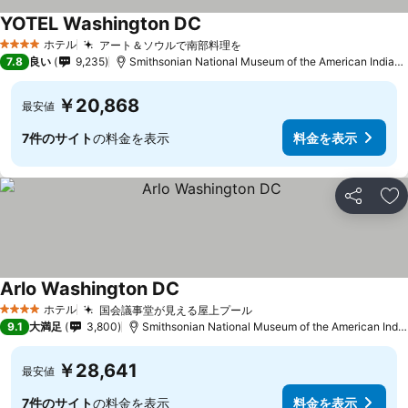
YOTEL Washington DC
ホテル
アート＆ソウルで南部料理を
4 ホテルのランク
7.8
良い
9,235
Smithsonian National Museum of the American Indianまで0.9 km
￥20,868
最安値
7件のサイト
の料金を表示
料金を表示
シェア
お
Arlo Washington DC
ホテル
国会議事堂が見える屋上プール
4 ホテルのランク
9.1
大満足
3,800
Smithsonian National Museum of the American Indianまで1.1 km
￥28,641
最安値
7件のサイト
の料金を表示
料金を表示