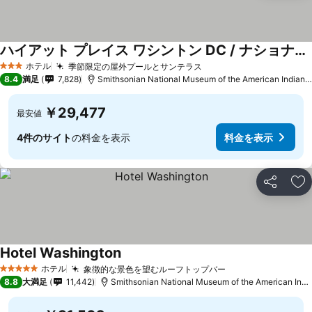
ハイアット プレイス ワシントン DC / ナショナル モール
ホテル
季節限定の屋外プールとサンテラス
3 ホテルのランク
8.4
満足
7,828
Smithsonian National Museum of the American Indianまで0.6 km
￥29,477
最安値
4件のサイト
の料金を表示
料金を表示
シェア
お
Hotel Washington
ホテル
象徴的な景色を望むルーフトップバー
5 ホテルのランク
8.8
大満足
11,442
Smithsonian National Museum of the American Indianまで1.7 km