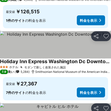
￥126,515
最安値
1件のサイト
の料金を表示
料金を表示
シェア
お
Holiday Inn Express Washington Dc Downtown By Ihg
ホテル
モダンで新しく改装された施設
3 ホテルのランク
7.9
良い
5,284
Smithsonian National Museum of the American Indianまで1.6 km
￥27,367
最安値
7件のサイト
の料金を表示
料金を表示
シェア
お