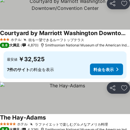
シェア
お
Courtyard by Marriott Washington Downtown/Convention Center
ホテル
街を一望できるルーフトップテラス
3 ホテルのランク
8.8
大満足
4,870
Smithsonian National Museum of the American Indianまで1.9 km
￥32,525
最安値
7件のサイト
の料金を表示
料金を表示
シェア
お
The Hay-Adams
ホテル
ラファイエットで楽しむグルメなアメリカ料理
5 ホテルのランク
9.4
大満足
4,326
Smithsonian National Museum of the American Indianまで2.2 km