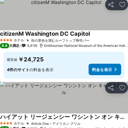
シェア
お
citizenM Washington DC Capitol
ホテル
街の景色を望むルーフトップ寿司バー
4 ホテルのランク
8.6
大満足
9,419
Smithsonian National Museum of the American Indianまで0.6 km
￥24,725
最安値
4件のサイト
の料金を表示
料金を表示
シェア
お
ハイアット リージェンシー ワシントン オン キャピタル ヒル
ホテル
Article One – アメリカン グリル
4 ホテルのランク