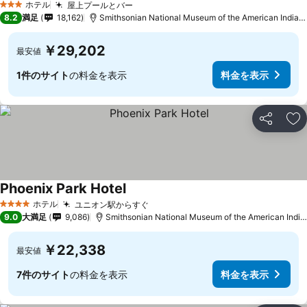
ホテル
屋上プールとバー
3 ホテルのランク
8.2
満足
18,162
Smithsonian National Museum of the American Indianまで0.4 km
￥29,202
最安値
1件のサイト
の料金を表示
料金を表示
シェア
お
Phoenix Park Hotel
ホテル
ユニオン駅からすぐ
4 ホテルのランク
9.0
大満足
9,086
Smithsonian National Museum of the American Indianまで1.2 km
￥22,338
最安値
7件のサイト
の料金を表示
料金を表示