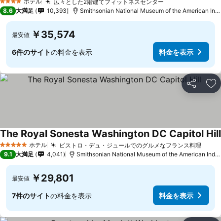
ホテル
広々とした2階建てフィットネスセンター
4 ホテルのランク
8.6
大満足
10,393
Smithsonian National Museum of the American Indianまで1.9 km
￥35,574
最安値
6件のサイト
の料金を表示
料金を表示
シェア
お
The Royal Sonesta Washington DC Capitol Hill
ホテル
ビストロ・デュ・ジュールでのグルメなフランス料理
5 ホテルのランク
9.1
大満足
4,041
Smithsonian National Museum of the American Indianまで1.2 km
￥29,801
最安値
7件のサイト
の料金を表示
料金を表示