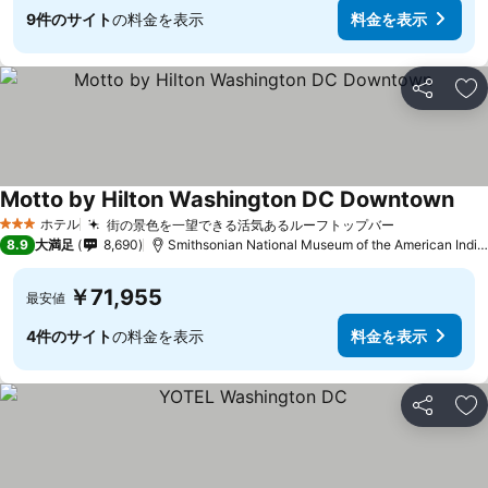
9件のサイト
の料金を表示
料金を表示
シェア
お
Motto by Hilton Washington DC Downtown
ホテル
街の景色を一望できる活気あるルーフトップバー
3 ホテルのランク
8.9
大満足
8,690
Smithsonian National Museum of the American Indianまで1.4 km
￥71,955
最安値
4件のサイト
の料金を表示
料金を表示
シェア
お