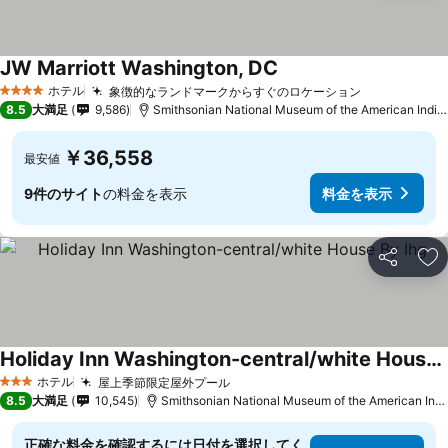
JW Marriott Washington, DC
ホテル
象徴的なランドマークからすぐのロケーション
4 ホテルのランク
8.5
大満足
9,586
Smithsonian National Museum of the American Indianまで1.6 km
￥36,558
最安値
9件のサイト
の料金を表示
料金を表示
シェア
お
Holiday Inn Washington-central/white House By Ihg
ホテル
屋上季節限定屋外プール
3 ホテルのランク
8.5
大満足
10,545
Smithsonian National Museum of the American Indianまで2.7 km
正確な料金を確認するには日付を選択してく