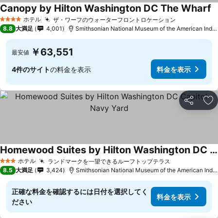
Canopy by Hilton Washington DC The Wharf
ホテル
ザ・ワーフのウォーターフロントロケーション
4 ホテルのランク
8.8
大満足
4,001
Smithsonian National Museum of the American Indianまで1.2 km
￥63,551
最安値
4件のサイト
の料金を表示
料金を表示
シェア
お
Homewood Suites by Hilton Washington DC Capitol-Navy Yard
ホテル
ランドマークを一望できるルーフトップテラス
3 ホテルのランク
8.5
大満足
3,424
Smithsonian National Museum of the American Indianまで1.5 km
正確な料金を確認するには日付を選択してく
料金を表示
ださい