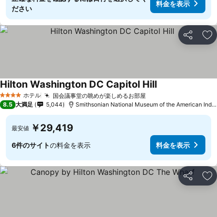
料金を表示
ださい
シェア
お
Hilton Washington DC Capitol Hill
ホテル
国会議事堂の眺めが楽しめるお部屋
4 ホテルのランク
8.5
大満足
5,044
Smithsonian National Museum of the American Indianまで1.1 km
￥29,419
最安値
6件のサイト
の料金を表示
料金を表示
シェア
お