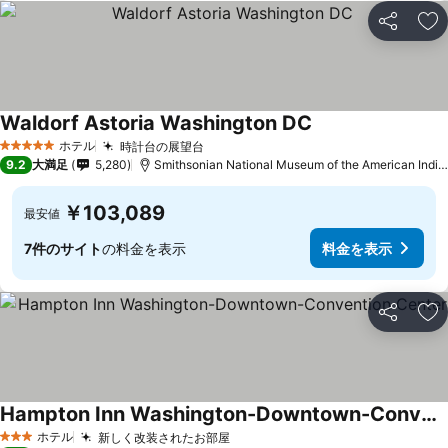
シェア
お
Waldorf Astoria Washington DC
ホテル
時計台の展望台
5 ホテルのランク
9.2
大満足
5,280
Smithsonian National Museum of the American Indianまで1.1 km
￥103,089
最安値
7件のサイト
の料金を表示
料金を表示
シェア
お
Hampton Inn Washington-Downtown-Convention Center
ホテル
新しく改装されたお部屋
3 ホテルのランク