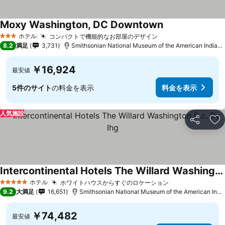
Moxy Washington, DC Downtown
ホテル
コンパクトで機能的なお部屋のデザイン
3 ホテルのランク
8.2
満足
3,731
Smithsonian National Museum of the American Indianまで1.8 km
￥16,924
最安値
5件のサイト
の料金を表示
料金を表示
人気施設
シェア
お
Intercontinental Hotels The Willard Washington D.c. By Ihg
ホテル
ホワイトハウスからすぐのロケーション
5 ホテルのランク
9.2
大満足
16,651
Smithsonian National Museum of the American Indianまで1.6 km
￥74,482
最安値