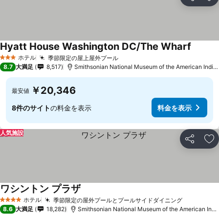
シェア
お
Hyatt House Washington DC/The Wharf
ホテル
季節限定の屋上屋外プール
3 ホテルのランク
8.7
大満足
8,517
Smithsonian National Museum of the American Indianまで1.2 km
￥20,346
最安値
8件のサイト
の料金を表示
料金を表示
人気施設
シェア
お
ワシントン プラザ
ホテル
季節限定の屋外プールとプールサイドダイニング
4 ホテルのランク
8.6
大満足
18,282
Smithsonian National Museum of the American Indianまで2.4 km