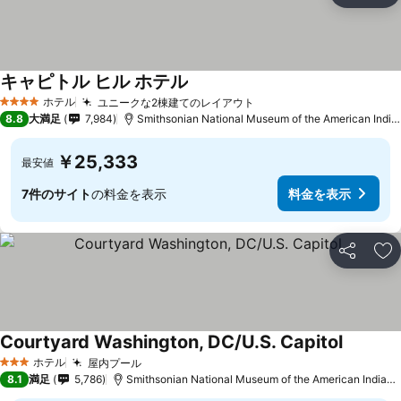
キャピトル ヒル ホテル
ホテル
ユニークな2棟建てのレイアウト
4 ホテルのランク
8.8
大満足
7,984
Smithsonian National Museum of the American Indianまで1.2 km
￥25,333
最安値
7件のサイト
の料金を表示
料金を表示
シェア
お
Courtyard Washington, DC/U.S. Capitol
ホテル
屋内プール
3 ホテルのランク
8.1
満足
5,786
Smithsonian National Museum of the American Indianまで2.5 km