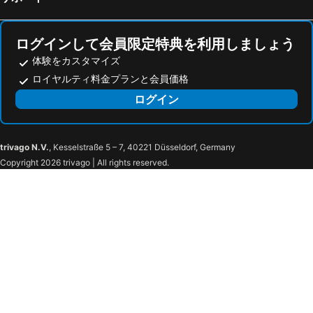
Reading Terminal Market
Washington DC Hop-On-Hop-Off Open-Top Double-Decker Bus Tour
Hilton Washington DC Capitol Hill
Arlo Washington DC
National Museum of American History
Georgetown Waterfront Park
Waldorf Astoria Washington DC
キャピトル ヒル ホテル
ログインして会員限定特典を利用しましょう
Maryland Science Center
National Aquarium
Canopy by Hilton Washington DC The Wharf
The Royal Sonesta Washington DC Capitol Hill
体験をカスタマイズ
Susquehanna Art Museum
Milton Hershey School
コートヤード ワシントン コンベンション センター
Hyatt House Washington DC/The Wharf
ロイヤルティ料金プランと会員価格
Overbrook Park
Second Bank of the United States
Intercontinental Hotels Washington D.c. - The Wharf By Ihg
Salamander Washington DC
ログイン
Old City
Smithsonian National Museum of the American Indian
AC Hotel Washington DC Capitol Hill Navy Yard
Dupont Circle Embassy Inn by FOUND
United States Botanic Garden
議事堂
ザ リバー イン
The Quincy, an Ascend Collection Hotel
The National Archives in Washington DC
Smithsonian National Museum of African Art
trivago N.V.
, Kesselstraße 5 – 7, 40221 Düsseldorf, Germany
Hilton Garden Inn Silver Spring White Oak
ハンプトン イン アレクサンドリア / オールド タウン
Copyright 2026 trivago | All rights reserved.
Smithsonian Folklife Festival
Arthur M Sackler Gallery
Comfort Inn Falls Church - Tysons Corner
Vignette Collection Yours Truly Dc By Ihg
Smithsonian National Museum of Natural History
United States Navy Memorial
DoubleTree by Hilton Washington DC Silver Spring
International Spy Museum
The J Edgar Hoover FBI Building
National Building Museum
Library of Congress
US Supreme Court
Metro
Smithsonian National Portrait Gallery
The Old Post Office Pavilion
Daughters of the American Revolution Memorial Continental Hall
Logan Square
Louisa County Airport
Hopewell Furnace National Historic Site