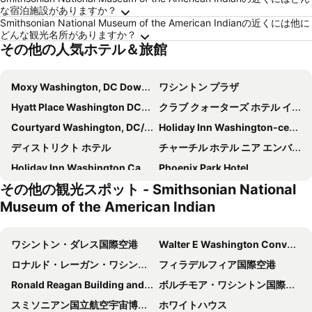
な宿泊施設がありますか？
Smithsonian National Museum of the American Indianの近くには他に
どんな観光名所がありますか？
その他の人気ホテル＆旅館
Moxy Washington, DC Downtown
ワシントン プラザ
Hyatt Place Washington DC/US Capitol
クラブ クォーターズ ホテル イン ワシントン DC
Courtyard Washington, DC/U.S. Capitol
Holiday Inn Washington-central/white House By Ihg
ディストリクト ホテル
チャーチル ホテル ニア エンバシー ロウ
Holiday Inn Washington Capitol - Natl Mall By Ihg
Phoenix Park Hotel
その他の観光スポット - Smithsonian National
Courtyard by Marriott Washington Downtown/Convention Center
Hamilton Hotel - Washington DC
Museum of the American Indian
citizenM Washington DC Capitol
ザ バロン ホテル
ソフィテル ワシントン DC ラファイエット スクエア
Comfort Inn Downtown DC/Convention Center
ワシントン・ダレス国際空港
Walter E Washington Convention Center
アーリントン コート スイーツ クラリオン コレクション ホテル
Hotel Rendale Washington DC
ロナルド・レーガン・ワシントン・ナショナル空港
フィラデルフィア国際空港
Days Inn by Wyndham Washington DC/Connecticut Avenue
ザ メルローズ ジョージタウン ホテル
Ronald Reagan Building and International Trade Center
ボルチモア・ワシントン国際空港
ダブルツリー バイ ヒルトン ワシントン DC - クリスタル シティ
Hilton Garden Inn Washington DC/U.S. Capitol
スミソニアン国立航空宇宙博物館
ホワイトハウス
Motto by Hilton Washington DC Downtown
JW Marriott Washington, DC