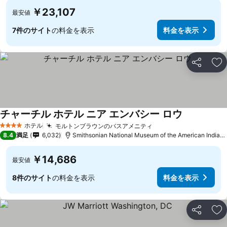
￥23,107
最安値
7件のサイト
の料金を表示
料金を表示
シェア
お
チャーチル ホテル ニア エンバシー ロウ
ホテル
モルトンブラウンのバスアメニティ
4 ホテルのランク
8.4
満足
6,032
Smithsonian National Museum of the American Indianまで4.1 km
￥14,686
最安値
8件のサイト
の料金を表示
料金を表示
シェア
お