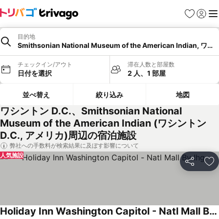
お気に入り
ログイ
メ
目的地
Smithsonian National Museum of the American Indian, ワ
チェックイン/アウト
滞在人数と部屋数
日付を選択
2 人、1 部屋
並べ替え
絞り込み
地図
ワシントン D.C.、Smithsonian National
Museum of the American Indian (ワシントン
D.C., アメリカ)周辺の宿泊施設
弊社への手数料が検索結果に及ぼす影響について
人気施設
シェア
お
Holiday Inn Washington Capitol - Natl Mall By Ihg