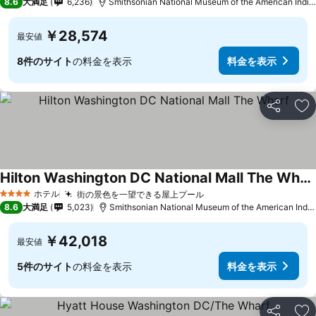
8.6
大満足
6,236
Smithsonian National Museum of the American Indianまで0.9 km
￥28,574
最安値
8件のサイト
の料金を表示
料金を表示
シェア
お
Hilton Washington DC National Mall The Wharf
ホテル
街の景色を一望できる屋上プール
4 ホテルのランク
8.6
大満足
5,023
Smithsonian National Museum of the American Indianまで0.8 km
￥42,018
最安値
5件のサイト
の料金を表示
料金を表示