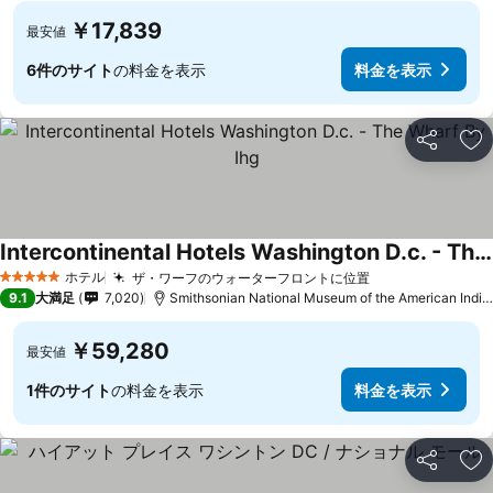
￥17,839
最安値
6件のサイト
の料金を表示
料金を表示
シェア
お
Intercontinental Hotels Washington D.c. - The Wharf By Ihg
ホテル
ザ・ワーフのウォーターフロントに位置
5 ホテルのランク
9.1
大満足
7,020
Smithsonian National Museum of the American Indianまで1.2 km
￥59,280
最安値
1件のサイト
の料金を表示
料金を表示
シェア
お