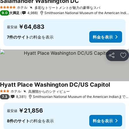
Salamander Washington DC
ホテル
多彩なトリートメントが魅力の豪華なスパ
5 ホテルのランク
9.0
大満足
4,988
Smithsonian National Museum of the American Indianまで1.3 km
￥64,683
最安値
7件のサイト
の料金を表示
料金を表示
シェア
お
Hyatt Place Washington DC/US Capitol
ホテル
高層階からのシティビュー
3 ホテルのランク
7.3
8,381
Smithsonian National Museum of the American Indianまで2.3 km
￥21,856
最安値
8件のサイト
の料金を表示
料金を表示