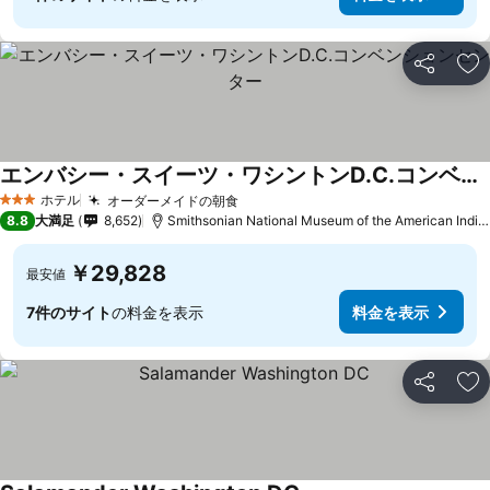
シェア
お
エンバシー・スイーツ・ワシントンD.C.コンベンションセンター
ホテル
オーダーメイドの朝食
3 ホテルのランク
8.8
大満足
8,652
Smithsonian National Museum of the American Indianまで1.7 km
￥29,828
最安値
7件のサイト
の料金を表示
料金を表示
シェア
お