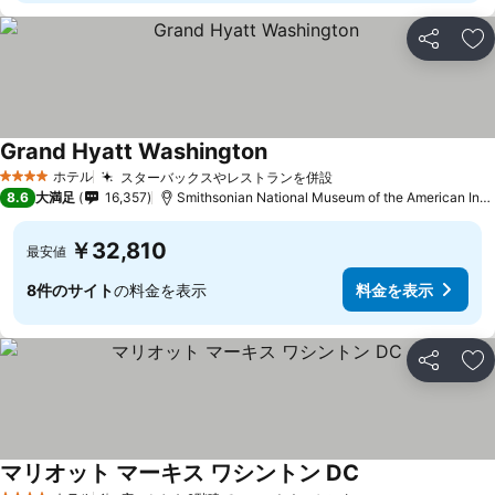
シェア
お
Grand Hyatt Washington
ホテル
スターバックスやレストランを併設
4 ホテルのランク
8.6
大満足
16,357
Smithsonian National Museum of the American Indianまで1.5 km
￥32,810
最安値
8件のサイト
の料金を表示
料金を表示
シェア
お
マリオット マーキス ワシントン DC