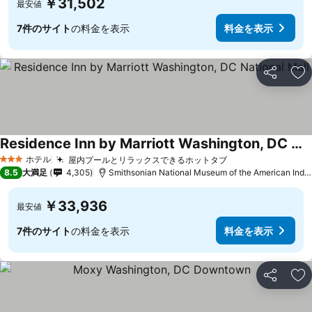
￥31,502
最安値
7件のサイト
の料金を表示
料金を表示
シェア
お
Residence Inn by Marriott Washington, DC National Mall
ホテル
屋内プールとリラックスできるホットタブ
3 ホテルのランク
8.5
大満足
4,305
Smithsonian National Museum of the American Indianまで0.5 km
￥33,936
最安値
7件のサイト
の料金を表示
料金を表示
シェア
お