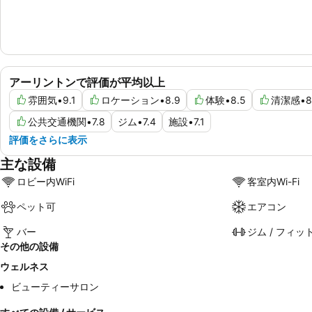
アーリントンで評価が平均以上
雰囲気
•
9.1
ロケーション
•
8.9
体験
•
8.5
清潔感
•
8
公共交通機関
•
7.8
ジム
•
7.4
施設
•
7.1
評価をさらに表示
主な設備
ロビー内WiFi
客室内Wi-Fi
ペット可
エアコン
バー
ジム / フィッ
その他の設備
ウェルネス
ビューティーサロン