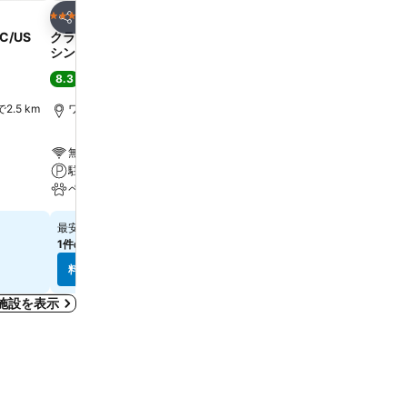
お気に入りに追加
お気に入りに追
ホテル
ホテル
3 ホテルのランク
3 ホテルのランク
シェア
シェア
DC/US
クラブ クォーターズ ホテル イン ワ
Courtyard Washington,
シントン DC
Capitol
8.3
8.1
満足
(
11,105件の評価
)
満足
(
5,786件の評価
)
2.5 km
ワシントン D.C., 街の中心まで0.6 km
ワシントン D.C., 街の中心
無料Wi-Fi
プール
駐車場
駐車場
ペット可
ペット可
￥27,584
￥17,892
最安値
最安値
1件のサイト
の料金を表示
7件のサイト
の料金を表示
料金を表示
料金を表示
施設を表示