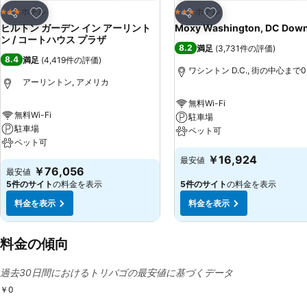
お気に入りに追加
お気に入りに追加
ホテル
ホテル
3 ホテルのランク
3 ホテルのランク
シェア
シェア
ヒルトン ガーデン イン アーリント
Moxy Washington, DC Dow
ン / コートハウス プラザ
8.2
満足
(
3,731件の評価
)
8.4
満足
(
4,419件の評価
)
ワシントン D.C., 街の中心まで0.
アーリントン, アメリカ
無料Wi-Fi
無料Wi-Fi
駐車場
駐車場
ペット可
ペット可
￥16,924
最安値
￥76,056
最安値
5件のサイト
の料金を表示
5件のサイト
の料金を表示
料金を表示
料金を表示
料金の傾向
過去30日間におけるトリバゴの最安値に基づくデータ
￥0