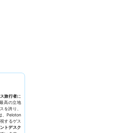
ス旅行者
に
最高の立地
セスを誇り、
eloton
視するゲス
ントデスク