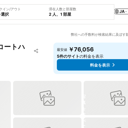
クイン/アウト
滞在人数と部屋数
JA ·
を選択
2 人、1 部屋
弊社への手数料が検索結果に及ぼす
 コートハ
￥76,056
お気に入りに追加
最安値
シェア
5件のサイト
の料金を表示
料金を表示