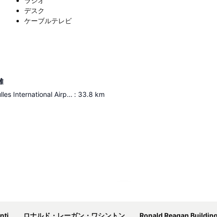
ラジオ
デスク
ケーブルテレビ
離
Washington Dulles International Airport
:
33.8
km
地図を拡大
nter
ロナルド・レーガン・ワシントン・ナショナル空港
Ronald Reagan Building and International