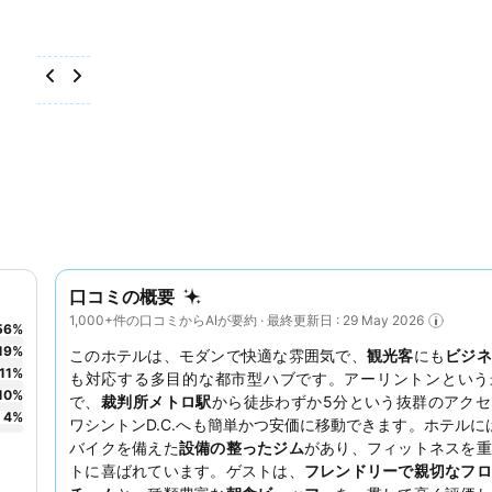
口コミの概要
1,000+件の口コミからAIが要約 · 最終更新日 : 29 May 2026
56
%
19
%
このホテルは、モダンで快適な雰囲気で、
観光客
にも
ビジネ
11
%
も対応する多目的な都市型ハブです。アーリントンという
10
%
で、
裁判所メトロ駅
から徒歩わずか5分という抜群のアク
4
%
ワシントンD.C.へも簡単かつ安価に移動できます。ホテルには、P
バイクを備えた
設備の整ったジム
があり、フィットネスを重
トに喜ばれています。ゲストは、
フレンドリーで親切なフロ