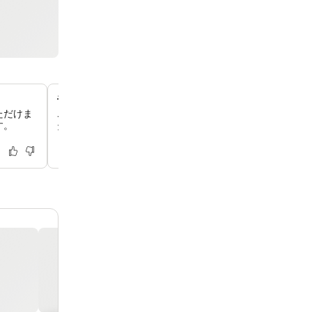
モダンな24時間フィットネスセンター
ただけま
ご滞在中も運動習慣を維持できるよう、設備の整ったフィ
す。
ターを24時間いつでもご利用いただけます。