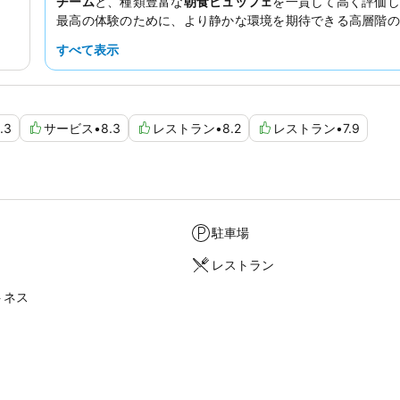
チーム
と、種類豊富な
朝食ビュッフェ
を一貫して高く評価し
最高の体験のために、より静かな環境を期待できる高層階の
エストすることをお勧めします。
すべて表示
.3
サービス
•
8.3
レストラン
•
8.2
レストラン
•
7.9
駐車場
レストラン
トネス