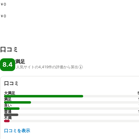
￥0
￥0
口コミ
満足
8.4
人気サイトの4,419件の評価から算出
口コミ
大満足
満足
良い
普通
不満
口コミを表示