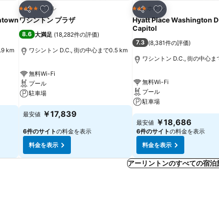
お気に入りに追加
お気に入りに追加
ホテル
ホテル
4 ホテルのランク
3 ホテルのランク
シェア
シェア
ntown
ワシントン プラザ
Hyatt Place Washington 
Capitol
8.6
大満足
(
18,282件の評価
)
7.3
(
8,381件の評価
)
9 km
ワシントン D.C., 街の中心まで0.5 km
ワシントン D.C., 街の中心まで
無料Wi-Fi
無料Wi-Fi
プール
プール
駐車場
駐車場
￥17,839
最安値
￥18,686
最安値
6件のサイト
の料金を表示
6件のサイト
の料金を表示
料金を表示
料金を表示
アーリントンのすべての宿泊