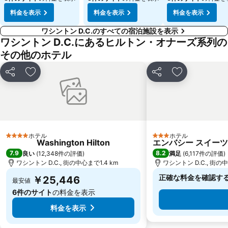
料金を表示
料金を表示
料金を表示
ワシントン D.C.のすべての宿泊施設を表示
ワシントン D.C.にあるヒルトン・オナーズ系列の
その他のホテル
シェア
お気に入りに追加
シェア
お気に入りに
ホテル
ホテル
4 ホテルのランク
3 ホテルのランク
Washington Hilton
エンバシー スイーツ 
7.9
8.2
良い
(
12,348件の評価
)
満足
(
6,117件の評価
)
ワシントン D.C., 街の中心まで1.4 km
ワシントン D.C., 街の中
正確な料金を確認す
￥25,446
最安値
6件のサイト
の料金を表示
料金を表示