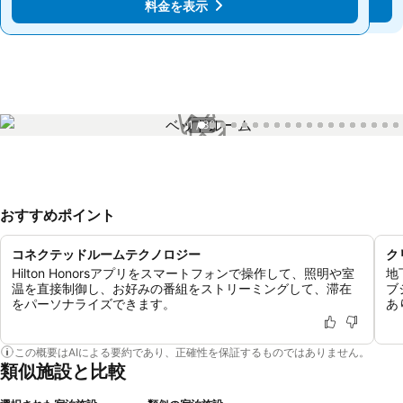
料金を表示
料金を表示
1 / 86
おすすめポイント
コネクテッドルームテクノロジー
ク
Hilton Honorsアプリをスマートフォンで操作して、照明や室
地
温を直接制御し、お好みの番組をストリーミングして、滞在
ブ
をパーソナライズできます。
あ
この概要はAIによる要約であり、正確性を保証するものではありません。
類似施設と比較