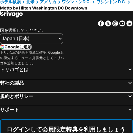
ホテル検索
北米
アメリカ
ワシントンD.C.
ワシントン D.C.
Motto by Hilton Washington DC Downtown
Facebook
Twitter
Insta
Yo
国を選択してください。
Googleに追加
トリバゴの結果を簡単に確認: Google上
の優先するニュース提供元としてトリバ
ゴを追加しましょう。
トリバゴとは
弊社の製品
規約とポリシー
サポート
ログインして会員限定特典を利用しましょう