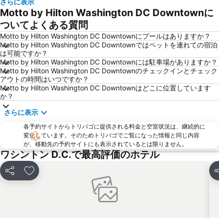
さらに表示
College Park Airport
National Gallery of Art
Motto by Hilton Washington DC Downtownに
Georgetown
National Cherry Blossom Festival
ついてよくある質問
Chinatown
United States Institute of Peace
Motto by Hilton Washington DC Downtownにプールはありますか？
Motto by Hilton Washington DC Downtownではペットを連れての宿泊
リンカーン記念館
Washington DC Hop-On-Hop-Off Open-Top Double-Decker Bus Tour
は可能ですか？
Motto by Hilton Washington DC Downtownには駐車場がありますか？
National Museum of American History
Georgetown Waterfront Park
Motto by Hilton Washington DC Downtownのチェックインとチェック
アウトの時間はいつですか？
Motto by Hilton Washington DC Downtownはどこに位置しています
か？
さらに表示
各予約サイトからトリバゴに提供される料金と空室状況は、継続的に
変化しています。そのためトリバゴでご覧になった情報と同じ内容
が、移動先の予約サイトにも表示されているとは限りません。
ワシントン D.C.で最高評価のホテル
シェア
お気に入りに追加