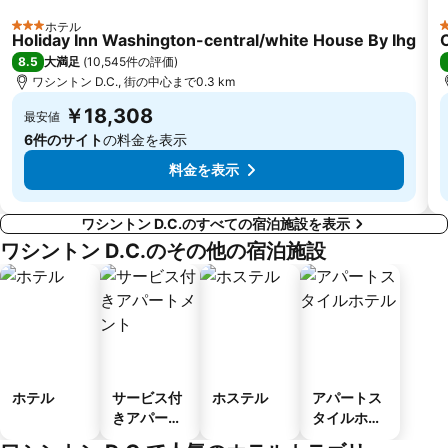
ホテル
3 ホテルのランク
Holiday Inn Washington-central/white House By Ihg
8.5
大満足
(
10,545件の評価
)
ワシントン D.C., 街の中心まで0.3 km
￥18,308
最安値
6件のサイト
の料金を表示
料金を表示
ワシントン D.C.のすべての宿泊施設を表示
ワシントン D.C.のその他の宿泊施設
ホテル
サービス付
ホステル
アパートス
きアパート
タイルホテ
メント
ル