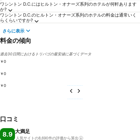
ワシントン D.C.に関するよくある質問
ワシントン D.C.にはヒルトン・オナーズ系列のホテルが何軒あります
か?
ワシントン D.C.のヒルトン・オナーズ系列のホテルの料金は通常いく
らくらいですか?
さらに表示
料金の傾向
過去30日間におけるトリバゴの最安値に基づくデータ
￥0
￥0
￥0
口コミ
大満足
8.9
人気サイトの8,690件の評価から算出