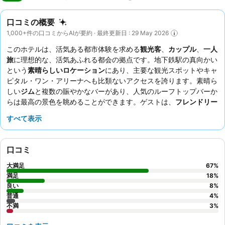
口コミの概要
1,000+件の口コミからAIが要約 · 最終更新日 : 29 May 2026
このホテルは、活気ある都市体験を求める
観光客
、
カップル
、
一人
旅
に理想的な、活気あふれる都会の拠点です。地下鉄駅の真向かい
という
素晴らしいロケーション
にあり、主要な観光スポットやキャ
ピタル・ワン・アリーナへも比類ないアクセスを誇ります。素晴ら
しい
ジム
と複数の賑やかなバーがあり、人気のルーフトップバーか
らは最高の景色を眺めることができます。ゲストは、
フレンドリー
でプロフェッショナルなスタッフ
と、種類豊富な素晴らしい朝食を
すべて表示
カフェで楽しめると常に高く評価しています。静かに滞在したい場
合は、通りに面していない部屋をリクエストすることをおすすめし
ますが、快適さのために
ホワイトノイズマシン
も用意されていま
口コミ
す。
大満足
67
%
満足
18
%
良い
8
%
普通
4
%
不満
3
%