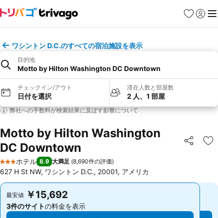
お気に入り
ログイ
メ
ワシントン D.C.のすべての宿泊施設を表示
目的地
Motto by Hilton Washington DC Downtown
チェックイン/アウト
滞在人数と部屋数
日付を選択
2 人、1 部屋
弊社への手数料が検索結果に及ぼす影響について
Motto by Hilton Washington
DC Downtown
シェア
お
ホテル
8.9
大満足
(
8,690件の評価
)
3 ホテルのランク
627 H St NW, ワシントン D.C., 20001, アメリカ
￥15,692
￥15,692
最安値
最安値
3件のサイト
の料金を表示
3件のサイト
の料金を表示