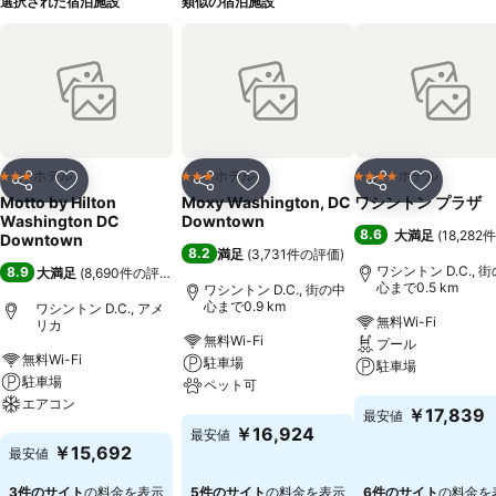
選択された宿泊施設
類似の宿泊施設
ホテル
ホテル
ホテル
3 ホテルのランク
3 ホテルのランク
4 ホテルのランク
シェア
お気に入りに追加
シェア
お気に入りに追加
シェア
お気に入
Motto by Hilton
Moxy Washington, DC
ワシントン プラザ
Washington DC
Downtown
8.6
大満足
(
18,28
Downtown
8.2
満足
(
3,731件の評価
)
ワシントン D.C., 
8.9
大満足
(
8,690件の評価
)
心まで0.5 km
ワシントン D.C., 街の中
心まで0.9 km
ワシントン D.C., アメ
無料Wi-Fi
リカ
無料Wi-Fi
プール
無料Wi-Fi
駐車場
駐車場
駐車場
ペット可
エアコン
料金を表示
￥17,839
最安値
料金を表示
￥16,924
最安値
料金を表示
￥15,692
最安値
3件のサイト
の料金を表示
5件のサイト
の料金を表示
6件のサイト
の料金を