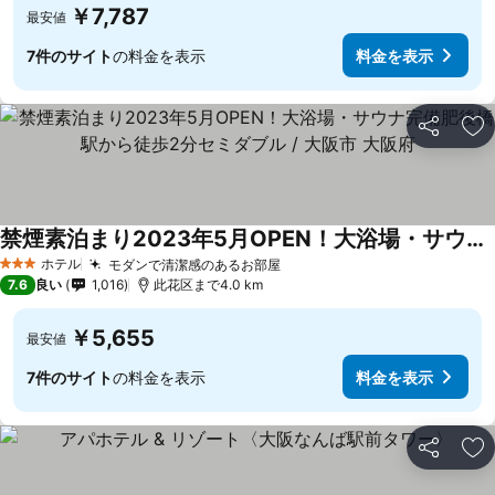
￥7,787
最安値
7件のサイト
の料金を表示
料金を表示
シェア
お
禁煙素泊まり2023年5月OPEN！大浴場・サウナ完備肥後橋駅から徒歩2分セミダブル / 大阪市 大阪府
ホテル
モダンで清潔感のあるお部屋
3 ホテルのランク
7.6
良い
1,016
此花区まで4.0 km
￥5,655
最安値
7件のサイト
の料金を表示
料金を表示
シェア
お