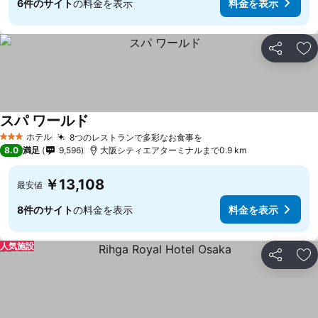
6件のサイト
の料金を表示
料金を表示
シェア
お
スパ ワールド
ホテル
8つのレストランで多彩なお食事を
3 ホテルのランク
8.0
満足
9,596
大阪シティエアターミナルまで0.9 km
￥13,108
最安値
8件のサイト
の料金を表示
料金を表示
人気施設
シェア
お