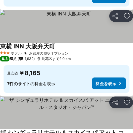
シェア
お
東横 INN 大阪弁天町
ホテル
お部屋の照明オプション
3 ホテルのランク
8.3
満足
1,932
此花区まで2.0 km
￥8,165
最安値
7件のサイト
の料金を表示
料金を表示
シェア
お
ザ シンギュラリホテル & スカイスパ アット ユニバーサル・スタジオ・ジャパン™