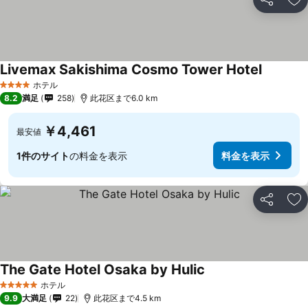
シェア
お
Livemax Sakishima Cosmo Tower Hotel
ホテル
4 ホテルのランク
8.2
満足
258
此花区まで6.0 km
￥4,461
最安値
1件のサイト
の料金を表示
料金を表示
シェア
お
The Gate Hotel Osaka by Hulic
ホテル
5 ホテルのランク
9.9
大満足
22
此花区まで4.5 km