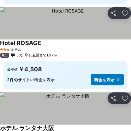
シェア
お
Hotel ROSAGE
ホテル
3 ホテルのランク
6.5
30
此花区まで1.6 km
￥4,508
最安値
2件のサイト
の料金を表示
料金を表示
シェア
お
ホテル ランタナ大阪