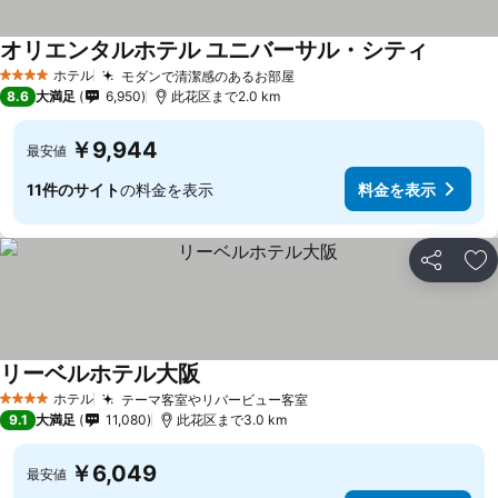
オリエンタルホテル ユニバーサル・シティ
ホテル
モダンで清潔感のあるお部屋
4 ホテルのランク
8.6
大満足
6,950
此花区まで2.0 km
￥9,944
最安値
11件のサイト
の料金を表示
料金を表示
シェア
お
リーベルホテル大阪
ホテル
テーマ客室やリバービュー客室
4 ホテルのランク
9.1
大満足
11,080
此花区まで3.0 km
￥6,049
最安値