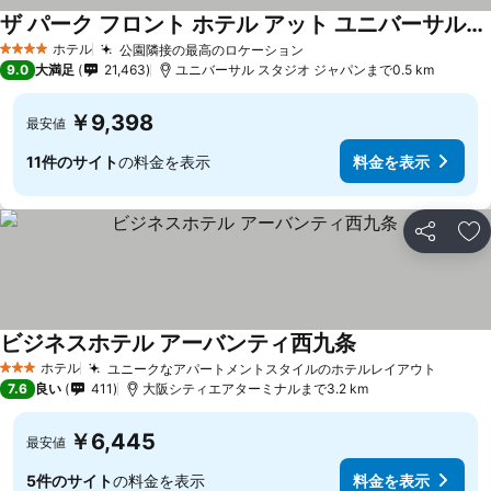
ザ パーク フロント ホテル アット ユニバーサル・スタジオ・ジャパン
ホテル
公園隣接の最高のロケーション
4 ホテルのランク
9.0
大満足
21,463
ユニバーサル スタジオ ジャパンまで0.5 km
￥9,398
最安値
11件のサイト
の料金を表示
料金を表示
シェア
お
ビジネスホテル アーバンティ西九条
ホテル
ユニークなアパートメントスタイルのホテルレイアウト
3 ホテルのランク
7.6
良い
411
大阪シティエアターミナルまで3.2 km
￥6,445
最安値
5件のサイト
の料金を表示
料金を表示