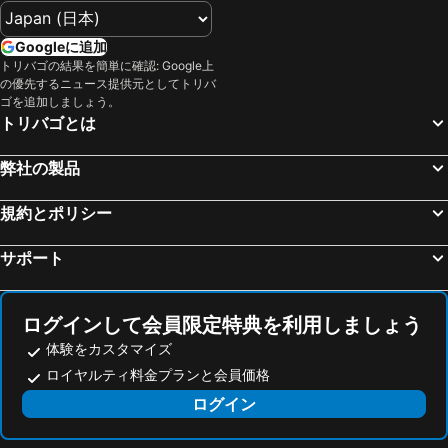
ホテルニューオータニ大阪
ホテルリブマックス梅田 WEST
三宮駅
福井駅
東横INNあべの天王寺
ホテル ランタナ大阪
Googleに追加
鈴鹿サーキット
関西国際空港
ホテル ヒラリーズ
アパホテル＜大阪天満橋駅前＞
トリバゴの結果を簡単に確認: Google上
の優先するニュース提供元としてトリバ
高松駅
天王寺駅
ホテルサンプラザ 2 アネックス
スマイルホテル新大阪
ゴを追加しましょう。
高野山
琵琶湖
ホテル阪急レスパイア大阪
ホテルリブマックス大阪門真
トリバゴとは
大阪城ホール
金山駅
スパ ワールド
The Stay Osaka 心斎橋
弊社の製品
奈良駅
天橋立温泉
ホテルリブマックス大阪淀屋橋
スマイルホテルプレミアム大阪本町
心斎橋駅
岐阜駅
宝塚ホテル
レム新大阪
規約とポリシー
なばなの里
中部国際空港セントレア
大阪 東急REIホテル
新今宮ホテル
サポート
姫路駅
弁天町駅
NK Home
地球タビカゾク USJ
三朝温泉
山中温泉
eni.konohana
TORACO konohana
白浜温泉
京橋駅
Osaka City - Hotel - Vacation STAY 76633v
ビジネスホテル アーバンティ西九条
ログインして会員限定特典を利用しましょう
徳島駅
湯の山温泉
体験をカスタマイズ
RUKA Port Area
Ayanishiki大阪西九条STAY
ロイヤルティ料金プランと会員価格
新神戸駅
アドベンチャーワールド
Ayanishiki Osaka Nishi Kujo Stay
Ocean Nishikujo
ログイン
心斎橋
湯郷温泉
JA ホテル弁天町
Rest Collection Bentencho Osaka
鳥取駅
鳥羽水族館
オーティーアールパークビュー弁天町
Daidoh Garden Hotel