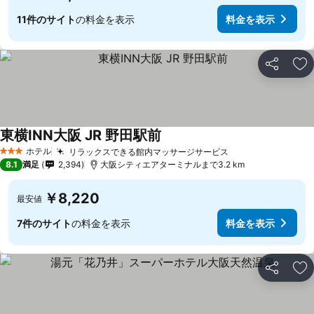
11件のサイト
の料金を表示
料金を表示
シェア
お
東横INN大阪 JR 野田駅前
ホテル
リラックスできる館内マッサージサービス
3 ホテルのランク
8.1
満足
2,394
大阪シティエアターミナルまで3.2 km
￥8,220
最安値
7件のサイト
の料金を表示
料金を表示
シェア
お