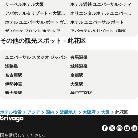
リーベルホテル大阪
ホテル近鉄 ユニバーサルシティ
アパホテル＆リゾート＜大阪梅田駅タワー＞
オリエンタルホテル ユニバーサル・シティ
ホテル ユニバーサル ポート ヴィータ
ホテル ユニバーサル ポート
ザ パーク フロント ホテル アット ユニバーサル・スタジオ・ジャパン
アパホテル＆リゾート〈御堂筋本町駅タワー〉
その他の観光スポット - 此花区
アートホテル大阪ベイタワー
ラ・ジェント・ホテル大阪ベイ
からくさホテルグランデ新大阪タワー
新大阪ワシントンホテルプラザ
ユニバーサル スタジオ ジャパン
有馬温泉
クインテッサホテル大阪ベイ
天然温泉ホテルリブマックス PREMIUM 梅田 EAST
淡路島
城崎温泉
ホテル関西
ホテルプラザ神戸
名古屋駅
京都駅
大阪アカデミア
OMO7 大阪 by 星野リゾート
伊勢神宮
大阪駅
ホテルマイステイズ新大阪コンファレンスセンター
Rihga Royal Hotel Osaka
新大阪駅
神戸三宮駅
アパホテル〈新大阪駅タワー〉
ザ シンギュラリホテル & スカイスパ アット ユニバーサル・スタジオ・ジャパン™
ナガシマスパーランド
梅田駅
アパホテル〈大阪肥後橋駅前〉
アパホテル 新大阪駅前
京セラドーム大阪
伊勢志摩
ヴィアイン新大阪ウエスト
ホテル京阪 京橋 グランデ
ホテル検索
アジア
国内
近畿地方
大阪府
大阪
此花区
岡山駅
ナゴヤドーム
ハートンホテル西梅田
ホテル グランヴィア大阪
Facebook
Twitter
Insta
Yo
Namba Station
浜名湖
ノボテル甲子園
ホテル京阪 天満橋
国を選択してください。
栄駅
阪神甲子園球場