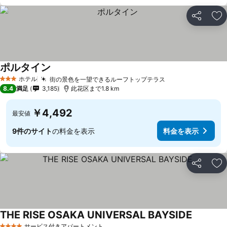
シェア
お
ポルタイン
ホテル
街の景色を一望できるルーフトップテラス
3 ホテルのランク
8.4
満足
3,185
此花区まで1.8 km
￥4,492
最安値
9件のサイト
の料金を表示
料金を表示
シェア
お
THE RISE OSAKA UNIVERSAL BAYSIDE
サービス付きアパートメント