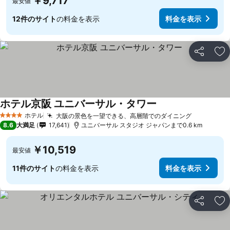
￥9,717
最安値
12件のサイト
の料金を表示
料金を表示
シェア
お
ホテル京阪 ユニバーサル・タワー
ホテル
大阪の景色を一望できる、高層階でのダイニング
4 ホテルのランク
8.6
大満足
17,641
ユニバーサル スタジオ ジャパンまで0.6 km
￥10,519
最安値
11件のサイト
の料金を表示
料金を表示
シェア
お