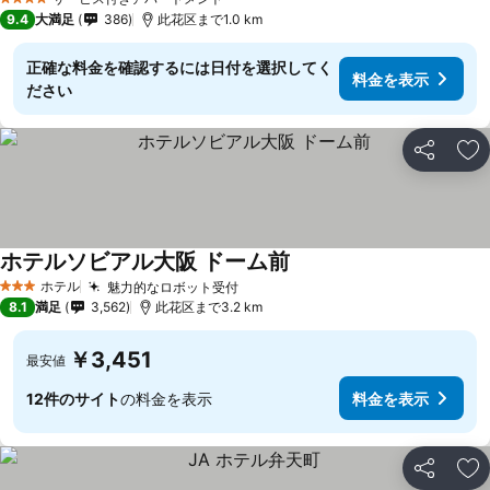
4 ホテルのランク
9.4
大満足
386
此花区まで1.0 km
正確な料金を確認するには日付を選択してく
料金を表示
ださい
シェア
お
ホテルソビアル大阪 ドーム前
ホテル
魅力的なロボット受付
3 ホテルのランク
8.1
満足
3,562
此花区まで3.2 km
￥3,451
最安値
12件のサイト
の料金を表示
料金を表示
シェア
お