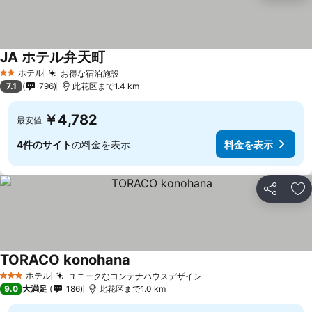
JA ホテル弁天町
ホテル
お得な宿泊施設
2 ホテルのランク
7.1
796
此花区まで1.4 km
￥4,782
最安値
4件のサイト
の料金を表示
料金を表示
シェア
お
TORACO konohana
ホテル
ユニークなコンテナハウスデザイン
3 ホテルのランク
9.0
大満足
186
此花区まで1.0 km