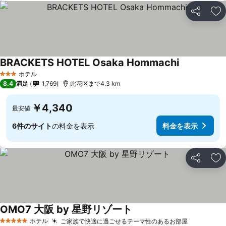
シェア
お
BRACKETS HOTEL Osaka Hommachi
ホテル
3 ホテルのランク
8.4
満足
1,769
此花区まで4.3 km
￥4,340
最安値
6件のサイト
の料金を表示
料金を表示
シェア
お
OMO7 大阪 by 星野リゾート
ホテル
ご家族で快適に過ごせるテーマ性のあるお部屋
5 ホテルのランク