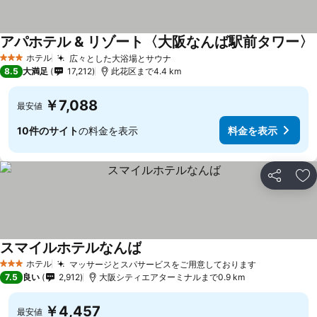
アパホテル & リゾート〈大阪なんば駅前タワー〉
ホテル
広々とした大浴場とサウナ
3 ホテルのランク
8.5
大満足
17,212
此花区まで4.4 km
￥7,088
最安値
10件のサイト
の料金を表示
料金を表示
シェア
お
スマイルホテルなんば
ホテル
マッサージとスパサービスをご用意しております
3 ホテルのランク
7.5
良い
2,912
大阪シティエアターミナルまで0.9 km
￥4,457
最安値