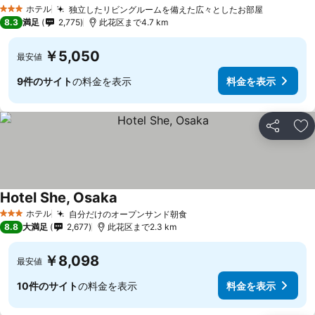
ホテル
独立したリビングルームを備えた広々としたお部屋
3 ホテルのランク
8.3
満足
2,775
此花区まで4.7 km
￥5,050
最安値
9件のサイト
の料金を表示
料金を表示
シェア
お
Hotel She, Osaka
ホテル
自分だけのオープンサンド朝食
3 ホテルのランク
8.8
大満足
2,677
此花区まで2.3 km
￥8,098
最安値
10件のサイト
の料金を表示
料金を表示