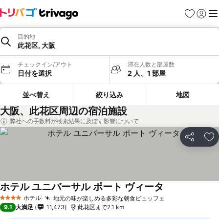
お気に入り
ログイ
メ
目的地
此花区, 大阪
チェックイン/アウト
滞在人数と部屋数
日付を選択
2 人、1 部屋
並べ替え
絞り込み
地図
大阪、此花区周辺の宿泊施設
弊社への手数料が検索結果に及ぼす影響について
シェア
お
ホテル ユニバーサル ポート ヴィータ
ホテル
地元の味が楽しめる多彩な朝食ビュッフェ
4 ホテルのランク
9.1
大満足
11,473
此花区まで2.1 km