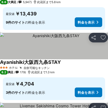
8.6
大満足
5,947
此花区まで5.8 km
￥13,439
最安値
9件のサイト
の料金を表示
料金を表示
シェア
お
Ayanishiki大阪西九条STAY
ホテル
自炊可能なキッチン
3 ホテルのランク
8.2
満足
179
此花区まで1.3 km
￥4,704
最安値
3件のサイト
の料金を表示
料金を表示