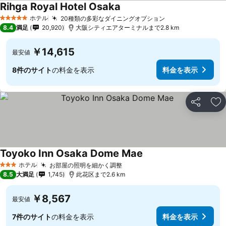
Rihga Royal Hotel Osaka
ホテル
20種類の多彩なダイニングオプション
5 ホテルのランク
8.4
満足
20,920
大阪シティエアターミナルまで2.8 km
￥14,615
最安値
8件のサイト
の料金を表示
料金を表示
シェア
お
Toyoko Inn Osaka Dome Mae
ホテル
お部屋の照明を細かく調整
3 ホテルのランク
8.5
大満足
1,745
此花区まで2.6 km
￥8,567
最安値
7件のサイト
の料金を表示
料金を表示