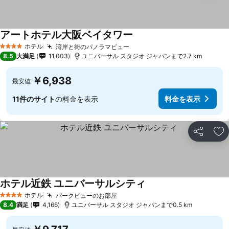
アートホテル大阪ベイタワー
ホテル
湾岸と街のパノラマビュー
4 ホテルのランク
8.5
大満足
11,003
ユニバーサル スタジオ ジャパンまで2.7 km
￥6,938
最安値
11件のサイト
の料金を表示
料金を表示
シェア
お
ホテル近鉄 ユニバーサルシティ
ホテル
パークビューのお部屋
4 ホテルのランク
8.4
満足
4,166
ユニバーサル スタジオ ジャパンまで0.5 km