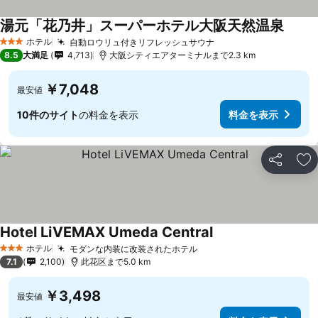
湯元「花乃井」スーパーホテル大阪天然温泉
ホテル
自動ロウリュ付きリフレッシュサウナ
3 ホテルのランク
8.5
大満足
4,713
大阪シティエアターミナルまで2.3 km
￥7,048
最安値
10件のサイト
の料金を表示
料金を表示
シェア
お
Hotel LiVEMAX Umeda Central
ホテル
モダンな内装に改装されたホテル
3 ホテルのランク
7.1
2,100
此花区まで5.0 km
￥3,498
最安値