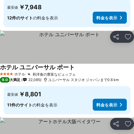
￥7,948
最安値
12件のサイト
の料金を表示
料金を表示
シェア
お
ホテル ユニバーサル ポート
ホテル
和洋食の豊富なビュッフェ
4 ホテルのランク
9.0
大満足
22,085
ユニバーサル スタジオ ジャパンまで0.6 km
￥8,801
最安値
11件のサイト
の料金を表示
料金を表示
シェア
お