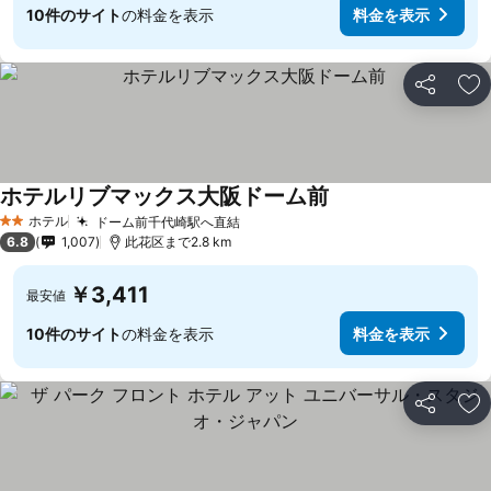
10件のサイト
の料金を表示
料金を表示
シェア
お
ホテルリブマックス大阪ドーム前
ホテル
ドーム前千代崎駅へ直結
2 ホテルのランク
6.8
1,007
此花区まで2.8 km
￥3,411
最安値
10件のサイト
の料金を表示
料金を表示
シェア
お