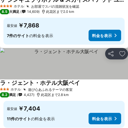
ホテル
お部屋でスパの混雑状況を確認
4 ホテルのランク
8.5
大満足
14,609
此花区まで2.0 km
￥7,868
最安値
7件のサイト
の料金を表示
料金を表示
シェア
お
ラ・ジェント・ホテル大阪ベイ
ホテル
遊び心あふれるテーマの客室
3 ホテルのランク
8.2
満足
4,427
此花区まで2.8 km
￥7,404
最安値
11件のサイト
の料金を表示
料金を表示