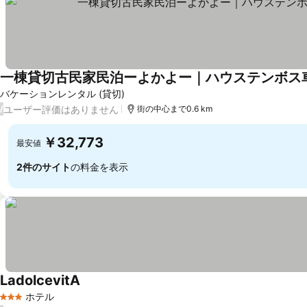
一棟貸切古民家民泊ーよかよー｜ハウステンボス車2
バケーションレンタル (貸切)
ユーザー評価はありません
/
街の中心まで0.6 km
￥32,773
最安値
2件のサイト
の料金を表示
LadolcevitA
ホテル
3 ホテルのランク