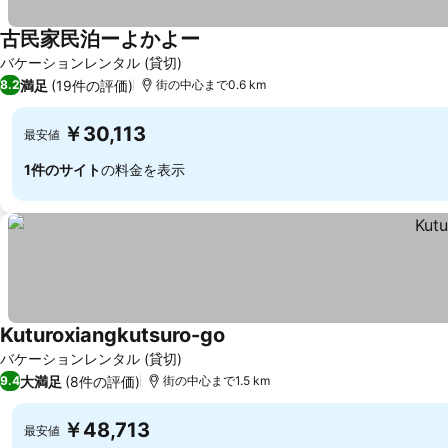
古民家民泊ーよかよー
バケーションレンタル (貸切)
満足
(19件の評価)
8.2
街の中心まで0.6 km
￥30,113
最安値
1件のサイト
の料金を表示
Kuturoxiangkutsuro-go
バケーションレンタル (貸切)
大満足
(8件の評価)
9.4
街の中心まで1.5 km
￥48,713
最安値