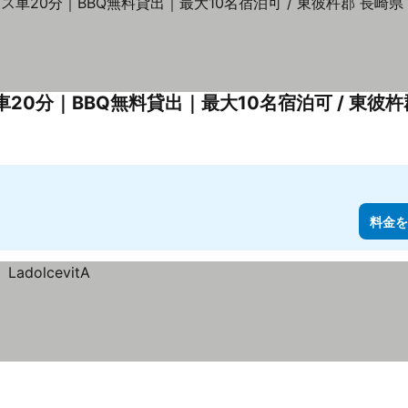
0分｜BBQ無料貸出｜最大10名宿泊可 / 東彼杵
料金を