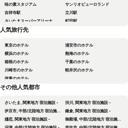
味の素スタジアム
サンリオピューロランド
吉祥寺駅
立川駅
さいたまスーパーアリーナ
町田駅
人気旅行先
さいたま新都心駅
橋本駅
忍野八海
本厚木駅
東京のホテル
浦安市のホテル
石和 温泉
荻窪駅
横浜のホテル
熱海のホテル
海老名駅
奥多摩湖
箱根のホテル
千葉のホテル
相模原駅
相模大野駅
川崎市のホテル
軽井沢のホテル
羊山公園
羽村市動物公園
伊東のホテル
さがみ湖リゾート プレジャーフォレスト
オリンパスホール八王子
その他人気都市
宮ヶ瀬ダム
金剛寺
大宮ソニックシティ
井の頭恩賜公園
さいたま, 関東地方 宿泊施設 -
渋川, 関東地方 宿泊施設 -
深大寺
あいかわ公園
伊豆市, 中部/北陸地方 宿泊施設 -
鎌倉, 関東地方 宿泊施設 -
金桜神社
Ogikubo Metro Station
嬬恋, 関東地方 宿泊施設 -
御殿場, 中部/北陸地方 宿泊施設 -
沼津, 中部/北陸地方 宿泊施設 -
笛吹市, 中部/北陸地方 宿泊施設 -