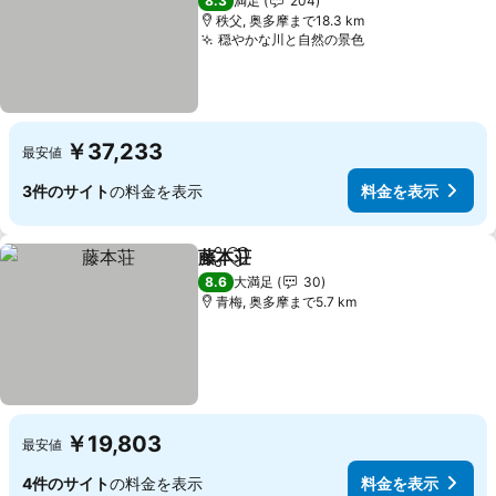
8.3
満足
204
秩父, 奥多摩まで18.3 km
穏やかな川と自然の景色
料金を表示
￥37,233
最安値
3件のサイト
の料金を表示
料金を表示
藤本荘
シェア
お気に入りに追加
料金を表示
8.6
大満足
30
青梅, 奥多摩まで5.7 km
￥19,803
最安値
4件のサイト
の料金を表示
料金を表示