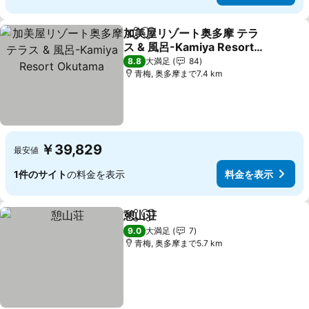
加美屋リゾート奥多摩 テラ
シェア
お気に入りに追加
ス & 風呂-Kamiya Resort
Okutama
料金を表示
8.8
大満足
84
青梅, 奥多摩まで7.4 km
￥39,829
最安値
1件のサイト
の料金を表示
料金を表示
憩山荘
シェア
お気に入りに追加
料金を表示
9.0
大満足
7
青梅, 奥多摩まで5.7 km