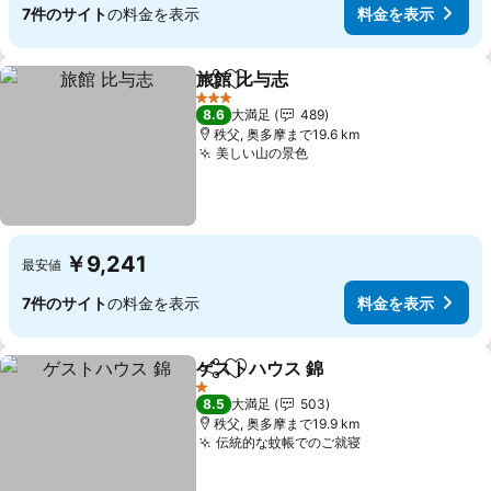
7件のサイト
の料金を表示
料金を表示
旅館 比与志
シェア
お気に入りに追加
料金を表示
3 ホテルのランク
8.6
大満足
489
秩父, 奥多摩まで19.6 km
美しい山の景色
料金を表示
￥9,241
最安値
7件のサイト
の料金を表示
料金を表示
ゲストハウス 錦
シェア
お気に入りに追加
料金を表示
1 ホテルのランク
8.5
大満足
503
秩父, 奥多摩まで19.9 km
伝統的な蚊帳でのご就寝
料金を表示