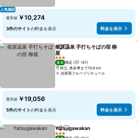
人気施設
￥10,274
最安値
3件のサイト
の料金を表示
料金を表示
柴原温泉 手打ちそばの宿 柳
シェア
お気に入りに追加
屋
料金を表示
3 ホテルのランク
8.0
満足
167
秩父, 奥多摩まで19.8 km
自家製フルーツリキュール
料金を表示
￥19,056
最安値
5件のサイト
の料金を表示
料金を表示
Yatsugawakan
シェア
お気に入りに追加
料金を表示
3 ホテルのランク