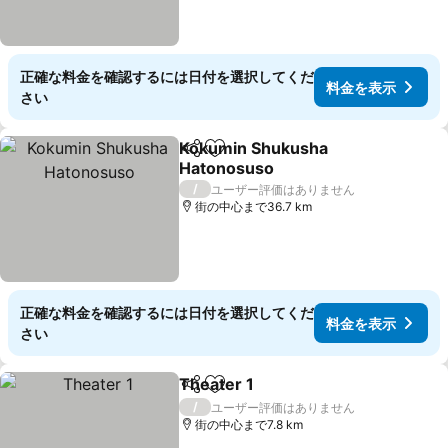
正確な料金を確認するには日付を選択してくだ
料金を表示
さい
Kokumin Shukusha
シェア
お気に入りに追加
Hatonosuso
料金を表示
/
ユーザー評価はありません
街の中心まで36.7 km
正確な料金を確認するには日付を選択してくだ
料金を表示
さい
Theater 1
シェア
お気に入りに追加
料金を表示
/
ユーザー評価はありません
街の中心まで7.8 km