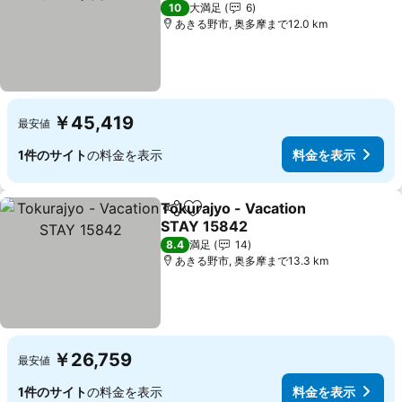
料金を表示
10
大満足
6
あきる野市, 奥多摩まで12.0 km
￥45,419
最安値
1件のサイト
の料金を表示
料金を表示
Tokurajyo - Vacation
シェア
お気に入りに追加
STAY 15842
料金を表示
8.4
満足
14
あきる野市, 奥多摩まで13.3 km
￥26,759
最安値
1件のサイト
の料金を表示
料金を表示