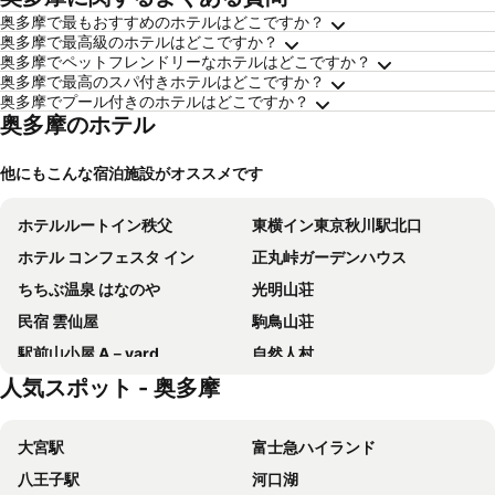
奥多摩で最もおすすめのホテルはどこですか？
奥多摩で最高級のホテルはどこですか？
奥多摩でペットフレンドリーなホテルはどこですか？
奥多摩で最高のスパ付きホテルはどこですか？
奥多摩でプール付きのホテルはどこですか？
奥多摩のホテル
他にもこんな宿泊施設がオススメです
ホテルルートイン秩父
東横イン東京秋川駅北口
ホテル コンフェスタ イン
正丸峠ガーデンハウス
ちちぶ温泉 はなのや
光明山荘
民宿 雲仙屋
駒鳥山荘
駅前山小屋 A－yard
自然人村
人気スポット - 奥多摩
Yatsugawakan
Ome Loving Home
Godmoon3prkg1100checkout
Satologue
大宮駅
富士急ハイランド
嶺雲荘
民話の宿 荒澤屋旅館
八王子駅
河口湖
Landscape Hotel THEATER 1
Sightseeing Inn Honjin