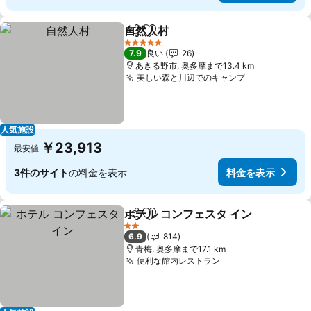
自然人村
シェア
お気に入りに追加
料金を表示
5 ホテルのランク
7.9
良い
26
あきる野市, 奥多摩まで13.4 km
美しい森と川辺でのキャンプ
料金を表示
人気施設
￥23,913
最安値
3件のサイト
の料金を表示
料金を表示
ホテル コンフェスタ イン
シェア
お気に入りに追加
料
2 ホテルのランク
6.9
814
青梅, 奥多摩まで17.1 km
便利な館内レストラン
料金を表示