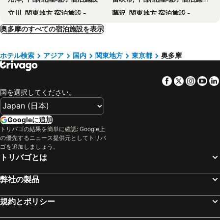
立川, 関東地方 宿泊施設 -
藤沢, 関東地方 宿泊施設 -
甲府, 中部/北陸地方 宿泊施設 -
茅野市, 中部/北陸地方 宿泊施設 -
奥多摩のすべての宿泊施設を表示
高崎市, 関東地方 宿泊施設 -
八王子, 関東地方 宿泊施設 -
ホテル検索
アジア
国内
関東地方
東京都
奥多摩
相模原, 関東地方 宿泊施設 -
木更津, 関東地方 宿泊施設 -
山中湖, 中部/北陸地方 宿泊施設 -
北杜市, 中部/北陸地方 宿泊施設 -
Facebook
Twitter
Insta
Yo
みなかみ町, 関東地方 宿泊施設 -
市川市, 関東地方 宿泊施設 -
国を選択してください。
仙台, 東北地方 宿泊施設 -
山形, 東北地方 宿泊施設 -
松島, 東北地方 宿泊施設 -
大崎市, 東北地方 宿泊施設 -
Googleに追加
蔵王, 東北地方 宿泊施設 -
天童, 東北地方 宿泊施設 -
トリバゴの結果を簡単に確認: Google上
の優先するニュース提供元としてトリバ
一関, 東北地方 宿泊施設 -
石巻, 東北地方 宿泊施設 -
ゴを追加しましょう。
気仙沼, 東北地方 宿泊施設 -
東京, 関東地方 宿泊施設 -
トリバゴとは
大阪, 近畿地方 宿泊施設 -
福岡, 九州地方 宿泊施設 -
弊社の製品
札幌, 北海道 宿泊施設 -
浦安市, 関東地方 宿泊施設 -
京都, 近畿地方 宿泊施設 -
横浜, 関東地方 宿泊施設 -
規約とポリシー
名古屋, 中部/北陸地方 宿泊施設 -
神戸, 近畿地方 宿泊施設 -