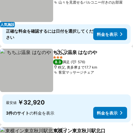
山々を見渡せるバルコニー付きのお部屋
料金
人気施設
正確な料金を確認するには日付を選択してくだ
料金を表示
さい
ちちぶ温泉 はなのや
シェア
お気に入りに追加
料金を
3 ホテルのランク
8.3
満足
576
秩父, 奥多摩まで17.7 km
客室マッサージチェア
料金を表示
￥32,920
最安値
3件のサイト
の料金を表示
料金を表示
東横イン東京秋川駅北口