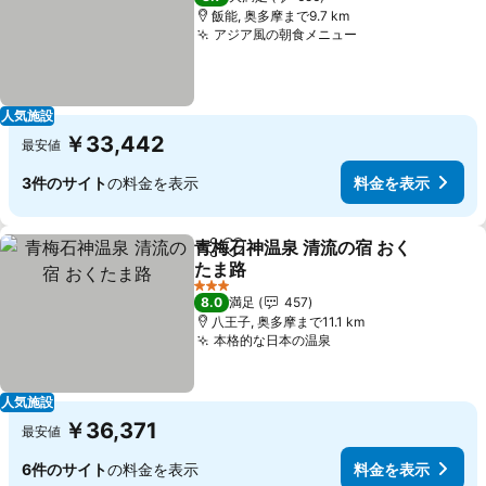
飯能, 奥多摩まで9.7 km
アジア風の朝食メニュー
料金を表示
人気施設
￥33,442
最安値
3件のサイト
の料金を表示
料金を表示
青梅石神温泉 清流の宿 おく
シェア
お気に入りに追加
たま路
料金を表示
3 ホテルのランク
8.0
満足
457
八王子, 奥多摩まで11.1 km
本格的な日本の温泉
料金を表示
人気施設
￥36,371
最安値
6件のサイト
の料金を表示
料金を表示