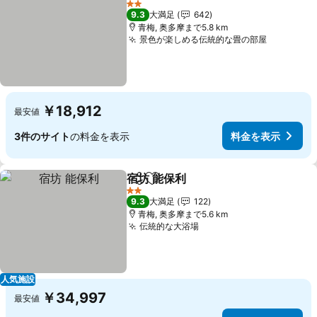
2 ホテルのランク
9.3
大満足
642
青梅, 奥多摩まで5.8 km
景色が楽しめる伝統的な畳の部屋
料金を表
￥18,912
最安値
3件のサイト
の料金を表示
料金を表示
宿坊 能保利
シェア
お気に入りに追加
料金を表示
2 ホテルのランク
9.3
大満足
122
青梅, 奥多摩まで5.6 km
伝統的な大浴場
料金を表示
人気施設
￥34,997
最安値