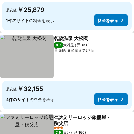
￥25,879
最安値
1件のサイト
の料金を表示
料金を表示
名栗温泉 大松閣
シェア
お気に入りに追加
料金を表示
8.7
大満足
656
飯能, 奥多摩まで9.7 km
￥32,155
最安値
4件のサイト
の料金を表示
料金を表示
ファミリーロッジ旅籠屋・
シェア
お気に入りに追加
秩父店
料金を表示
3 ホテルのランク
7.9
良い
160