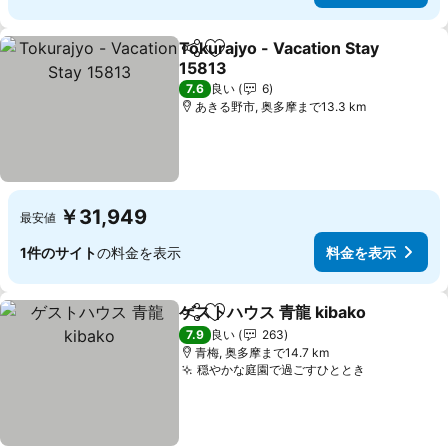
Tokurajyo - Vacation Stay
シェア
お気に入りに追加
15813
料金を表示
7.6
良い
6
あきる野市, 奥多摩まで13.3 km
￥31,949
最安値
1件のサイト
の料金を表示
料金を表示
ゲストハウス 青龍 kibako
シェア
お気に入りに追加
料
7.9
良い
263
青梅, 奥多摩まで14.7 km
穏やかな庭園で過ごすひととき
料金を表示