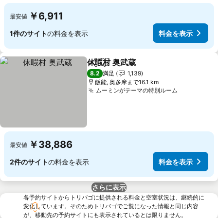
￥6,911
最安値
1件のサイト
の料金を表示
料金を表示
休暇村 奥武蔵
シェア
お気に入りに追加
料金を表示
8.2
満足
1,139
飯能, 奥多摩まで16.1 km
ムーミンがテーマの特別ルーム
料金を表示
￥38,886
最安値
2件のサイト
の料金を表示
料金を表示
さらに表示
各予約サイトからトリバゴに提供される料金と空室状況は、継続的に
変化しています。そのためトリバゴでご覧になった情報と同じ内容
が、移動先の予約サイトにも表示されているとは限りません。