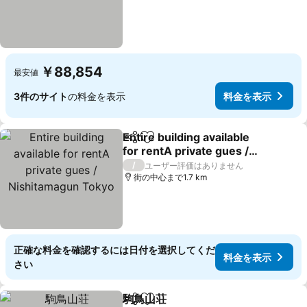
￥88,854
最安値
3件のサイト
の料金を表示
料金を表示
Entire building available
シェア
お気に入りに追加
for rentA private gues /
Nishitamagun Tokyo
料金を表示
/
ユーザー評価はありません
街の中心まで1.7 km
正確な料金を確認するには日付を選択してくだ
料金を表示
さい
駒鳥山荘
シェア
お気に入りに追加
料金を表示