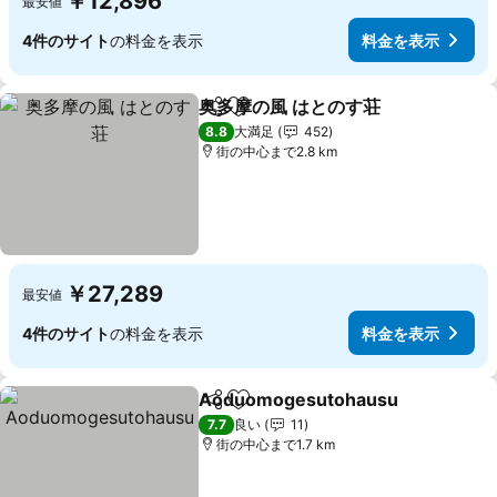
￥12,896
最安値
4件のサイト
の料金を表示
料金を表示
奥多摩の風 はとのす荘
シェア
お気に入りに追加
料金
8.8
大満足
452
街の中心まで2.8 km
￥27,289
最安値
4件のサイト
の料金を表示
料金を表示
Aoduomogesutohausu
シェア
お気に入りに追加
料
7.7
良い
11
街の中心まで1.7 km