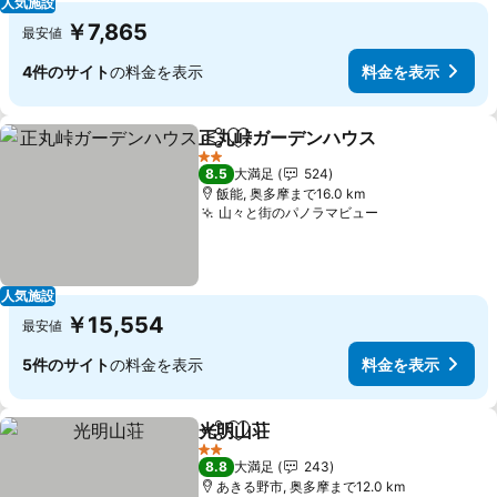
人気施設
￥7,865
最安値
4件のサイト
の料金を表示
料金を表示
正丸峠ガーデンハウス
シェア
お気に入りに追加
料金
2 ホテルのランク
8.5
大満足
524
飯能, 奥多摩まで16.0 km
山々と街のパノラマビュー
料金を表示
人気施設
￥15,554
最安値
5件のサイト
の料金を表示
料金を表示
光明山荘
シェア
お気に入りに追加
料金を表示
2 ホテルのランク
8.8
大満足
243
あきる野市, 奥多摩まで12.0 km