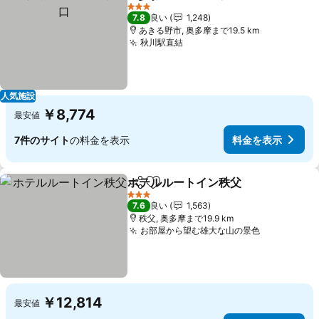
シェア
お気に入りに追加
料
3 ホテルのランク
7.8
良い
1,248
あきる野市, 奥多摩まで19.5 km
秋川駅直結
料金を表示
人気施設
￥8,774
最安値
7件のサイト
の料金を表示
料金を表示
ホテルルートイン秩父
シェア
お気に入りに追加
料金
3 ホテルのランク
7.6
良い
1,563
秩父, 奥多摩まで19.9 km
お部屋から望む雄大な山の景色
料金を表示
￥12,814
最安値