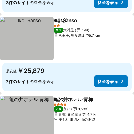
3件のサイト
の料金を表示
料金を表示
Ikoi Sanso
シェア
お気に入りに追加
料金を表示
2 ホテルのランク
9.1
大満足
198
八王子, 奥多摩まで5.7 km
￥25,879
最安値
2件のサイト
の料金を表示
料金を表示
亀の井ホテル 青梅
シェア
お気に入りに追加
料金を表
4 ホテルのランク
7.6
良い
1,583
青梅, 奥多摩まで14.7 km
美しい川辺と山の眺望
料金を表示