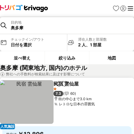
お気に入り
ログイ
メ
目的地
奥多摩
チェックイン/アウト
滞在人数と部屋数
日付を選択
2 人、1 部屋
並べ替え
絞り込み
地図
奥多摩 (関東地方, 国内)のホテル
弊社への手数料が検索結果に及ぼす影響について
民宿 雲仙屋
シェア
お気に入りに追加
料金を表示
1 ホテルのランク
7.3
60
街の中心まで3.0 km
レトロな日本の雰囲気
料金を表示
人気施設