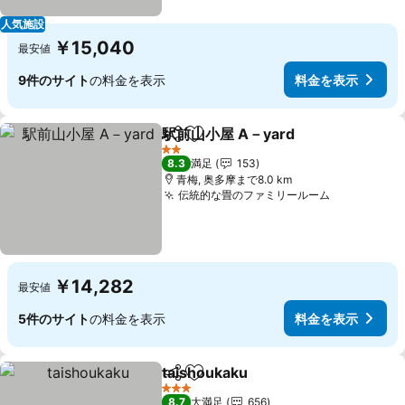
人気施設
￥15,040
最安値
9件のサイト
の料金を表示
料金を表示
駅前山小屋 A－yard
シェア
お気に入りに追加
料金を
2 ホテルのランク
8.3
満足
153
青梅, 奥多摩まで8.0 km
伝統的な畳のファミリールーム
料金を表示
￥14,282
最安値
5件のサイト
の料金を表示
料金を表示
taishoukaku
シェア
お気に入りに追加
料金を表示
3 ホテルのランク
8.7
大満足
656