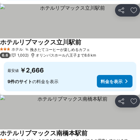
シェア
お
ホテルリブマックス立川駅前
ホテル
挽きたてコーヒーが楽しめるカフェ
3 ホテルのランク
6.6
1,002
オリンパスホール八王子まで8.6 km
￥2,666
最安値
9件のサイト
の料金を表示
料金を表示
シェア
お
ホテルリブマックス南橋本駅前