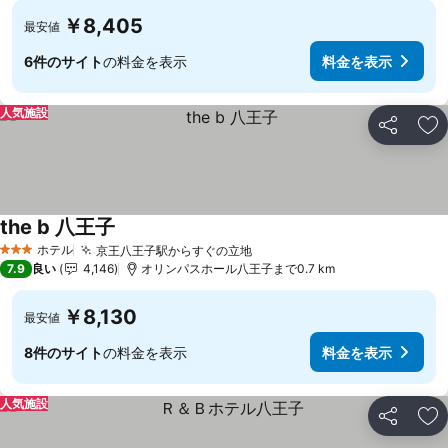
￥8,405
最安値
6件のサイト
の料金を表示
料金を表示
人気施設
シェア
お
the b 八王子
ホテル
京王八王子駅からすぐの立地
3 ホテルのランク
7.9
良い
4,146
オリンパスホール八王子まで0.7 km
￥8,130
最安値
8件のサイト
の料金を表示
料金を表示
人気施設
シェア
お