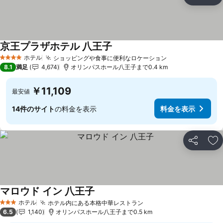
シェア
お
京王プラザホテル 八王子
ホテル
ショッピングや食事に便利なロケーション
4 ホテルのランク
8.1
満足
4,674
オリンパスホール八王子まで0.4 km
￥11,109
最安値
14件のサイト
の料金を表示
料金を表示
シェア
お
マロウド イン 八王子
ホテル
ホテル内にある本格中華レストラン
3 ホテルのランク
6.5
1,140
オリンパスホール八王子まで0.5 km