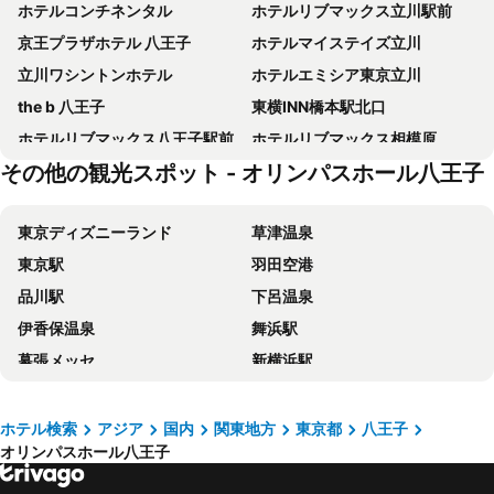
ホテルコンチネンタル
ホテルリブマックス立川駅前
京王プラザホテル 八王子
ホテルマイステイズ立川
立川ワシントンホテル
ホテルエミシア東京立川
the b 八王子
東横INN橋本駅北口
ホテルリブマックス八王子駅前
ホテルリブマックス相模原
その他の観光スポット - オリンパスホール八王子
レンブラントホテル東京町田
ホテルリブマックス南橋本駅前
東横INN町田駅小田急線東口
ホテルリブマックス調布駅前
東京ディズニーランド
草津温泉
ザ ベッドアンドスパ
ホテル日航立川 東京
東京駅
羽田空港
Toyoko Inn Tokyo Minami-machida
ホテルリブマックス府中アネックス
品川駅
下呂温泉
アパホテル＜町田駅東＞
ホテルクラウンヒルズ相模原
伊香保温泉
舞浜駅
東横イン東京八王子駅北口
東横INN立川駅北口
幕張メッセ
新横浜駅
ホテルウィングインターナショナル相模原
ホテルリブマックス BUDGET 府中
新宿
池袋駅
ホテルリブマックス東京羽村駅前
東横イン府中南武線南多摩駅前
新宿駅
上野駅
調布アーバンホテル
マロウド イン 八王子
ホテル検索
アジア
国内
関東地方
東京都
八王子
オリンパスホール八王子
鬼怒川温泉
横浜駅
ソラノホテル
ホテルメッツ国分寺
東京ディズニーシー
大宮駅
マロウド イン 東京
東横INN福生駅前東口