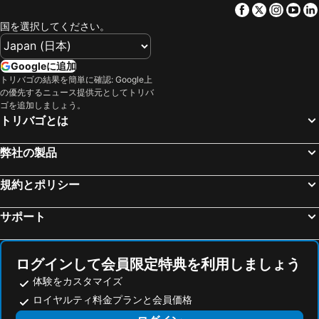
Facebook
Twitter
Insta
Yo
上高地
熱海温泉
所沢パークホテル
ホテルメッツ立川
国を選択してください。
渋谷区
長野駅
ホテルリソル町田
JR東日本ホテルメッツ 武蔵境
富士急ハイランド
みなとみらい駅
ホテルリブマックス 町田駅前
東横INN横浜線淵野辺駅南口
Googleに追加
浅草駅
東京ビッグサイト
トリバゴの結果を簡単に確認: Google上
ビジネスホテルほまれ
アパホテル 相模原橋本駅前
の優先するニュース提供元としてトリバ
箱根湯本温泉
海浜幕張駅
府中アーバンホテル別館
東横ＩＮＮ昭島駅南口
ゴを追加しましょう。
トリバゴとは
浜名湖
蒲田駅
Ｒ＆Ｂホテル八王子
ホテルリブマックス相模原駅前
東京ドームシティ
お台場
ホテルケヤキゲート東京府中
ホテル町田ヴィラ
弊社の製品
新橋駅
幕張駅
立川アーバンホテル
ホテル新宿屋
静岡駅
八王子駅
規約とポリシー
八王子アーバンホテル
東横イン東京秋川駅北口
浜松町駅
河口湖
サンホテル八王子
ラグナイン 八王子 Laguna inn
サポート
日本武道館
千葉駅
デザインホテルブラックス
三恵シティホテル八王子
成田国際空港
横浜アリーナ
アパホテル＜八王子駅北＞
シーズイン八王子
ログインして会員限定特典を利用しましょう
豊洲駅
横浜中華街
セントラルホテル八王子
アパホテル〈八王子駅西〉
体験をカスタマイズ
江ノ島駅
水道橋駅
八王子スカイホテル
Fureai Glamping & BBQ
ロイヤルティ料金プランと会員価格
川崎駅
湯河原温泉
ラクシオ イン
ホテルブーゲンビリア日野