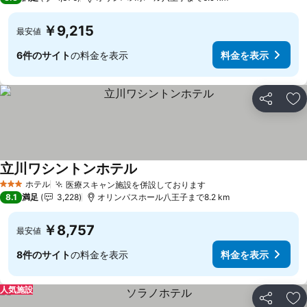
￥9,215
最安値
6件のサイト
の料金を表示
料金を表示
シェア
お
立川ワシントンホテル
ホテル
医療スキャン施設を併設しております
3 ホテルのランク
8.1
満足
3,228
オリンパスホール八王子まで8.2 km
￥8,757
最安値
8件のサイト
の料金を表示
料金を表示
人気施設
シェア
お