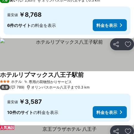
7.6
良い
2,651
オリンパスホール八王子まで0.5 km
￥8,768
最安値
6件のサイト
の料金を表示
料金を表示
シェア
お
ホテルリブマックス八王子駅前
ホテル
専用の荷物預かりサービス
3 ホテルのランク
6.9
789
オリンパスホール八王子まで0.3 km
￥3,587
最安値
10件のサイト
の料金を表示
料金を表示
人気施設