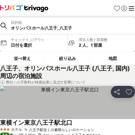
お気に入り
ログイ
メ
目的地
オリンパスホール八王子, 八王子
チェックイン/アウト
滞在人数と部屋数
日付を選択
2 人、1 部屋
並べ替え
絞り込み
地図
八王子、オリンパスホール八王子 (八王子, 国内)
周辺の宿泊施設
弊社への手数料が検索結果に及ぼす影響について
シェア
お
東横イン東京八王子駅北口
ホテル
八王子駅近くの素晴らしいロケーション
3 ホテルのランク