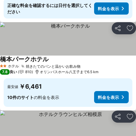
正確な料金を確認するには日付を選択してく
料金を表示
ださい
シェア
お
橋本パークホテル
ホテル
焼きたてのパンと温かいお飲み物
2 ホテルのランク
7.8
良い
810
オリンパスホール八王子まで6.5 km
￥6,461
最安値
10件のサイト
の料金を表示
料金を表示
シェア
お