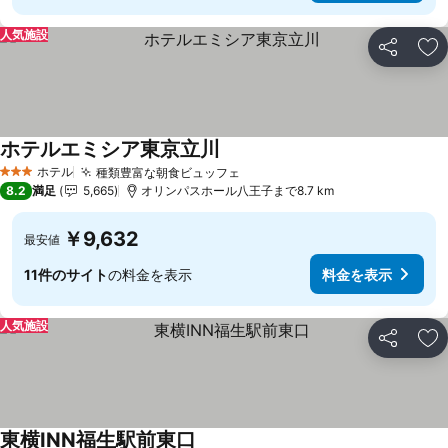
人気施設
シェア
お
ホテルエミシア東京立川
ホテル
種類豊富な朝食ビュッフェ
3 ホテルのランク
8.2
満足
5,665
オリンパスホール八王子まで8.7 km
￥9,632
最安値
11件のサイト
の料金を表示
料金を表示
人気施設
シェア
お
東横INN福生駅前東口