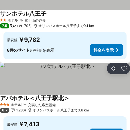
サンホテル八王子
ホテル
富士山の絶景
2 ホテルのランク
7.5
良い
705
オリンパスホール八王子まで0.1 km
￥9,782
最安値
8件のサイト
の料金を表示
料金を表示
シェア
お
アパホテル＜八王子駅北＞
ホテル
充実した客室設備
3 ホテルのランク
6.7
1,286
オリンパスホール八王子まで0.6 km
￥7,413
最安値