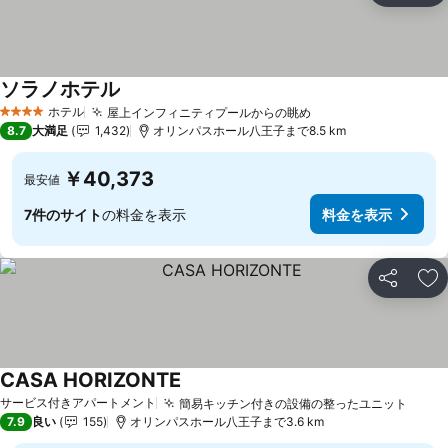
ソラノホテル
ホテル
屋上インフィニティプールからの眺め
4 ホテルのランク
8.7
大満足
1,432
オリンパスホール八王子まで8.5 km
￥40,373
最安値
7件のサイト
の料金を表示
料金を表示
シェア
お
CASA HORIZONTE
サービス付きアパートメント
簡易キッチン付きの設備の整ったユニット
7.9
良い
155
オリンパスホール八王子まで3.6 km