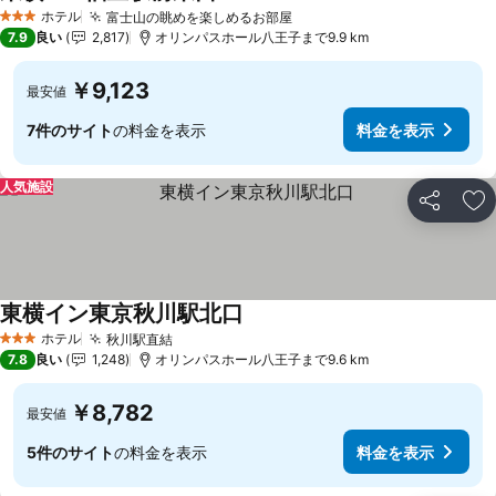
ホテル
富士山の眺めを楽しめるお部屋
3 ホテルのランク
7.9
良い
2,817
オリンパスホール八王子まで9.9 km
￥9,123
最安値
7件のサイト
の料金を表示
料金を表示
人気施設
シェア
お
東横イン東京秋川駅北口
ホテル
秋川駅直結
3 ホテルのランク
7.8
良い
1,248
オリンパスホール八王子まで9.6 km
￥8,782
最安値
5件のサイト
の料金を表示
料金を表示