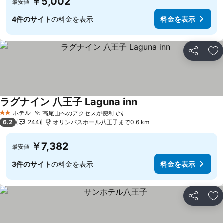
￥5,002
最安値
4件のサイト
の料金を表示
料金を表示
シェア
お
ラグナイン 八王子 Laguna inn
ホテル
高尾山へのアクセスが便利です
2 ホテルのランク
6.2
244
オリンパスホール八王子まで0.6 km
￥7,382
最安値
3件のサイト
の料金を表示
料金を表示
シェア
お