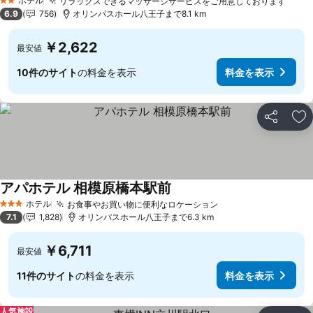
ホテル
リラックスできるマッサージサービスをご用意しております
2 ホテルのランク
6.9
756
オリンパスホール八王子まで8.1 km
￥2,622
最安値
10件のサイト
の料金を表示
料金を表示
シェア
お
アパホテル 相模原橋本駅前
ホテル
お食事やお買い物に便利なロケーション
3 ホテルのランク
7.1
1,828
オリンパスホール八王子まで6.3 km
￥6,711
最安値
11件のサイト
の料金を表示
料金を表示
人気施設