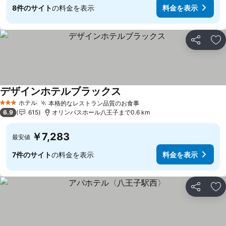
8件のサイト
の料金を表示
料金を表示
シェア
お
デザインホテルブラックス
ホテル
本格的なレストラン品質のお食事
3 ホテルのランク
6.9
615
オリンパスホール八王子まで0.6 km
￥7,283
最安値
7件のサイト
の料金を表示
料金を表示
シェア
お