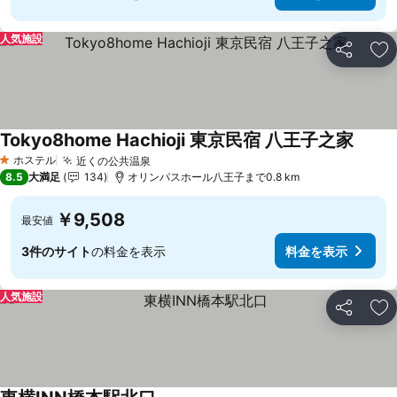
人気施設
シェア
お
Tokyo8home Hachioji 東京民宿 八王子之家
ホステル
近くの公共温泉
1 ホテルのランク
8.5
大満足
134
オリンパスホール八王子まで0.8 km
￥9,508
最安値
3件のサイト
の料金を表示
料金を表示
人気施設
シェア
お