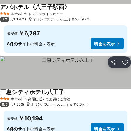
アパホテル〈八王子駅西〉
ホテル
トレインラインビュー
3 ホテルのランク
7.2
1,974
オリンパスホール八王子まで0.9 km
￥6,787
最安値
8件のサイト
の料金を表示
料金を表示
シェア
お
三恵シティホテル八王子
ホテル
高尾山近くでお得にご宿泊
3 ホテルのランク
6.5
836
オリンパスホール八王子まで0.6 km
￥10,194
最安値
6件のサイト
の料金を表示
料金を表示