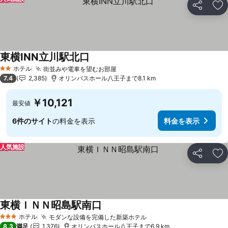
シェア
お
東横INN立川駅北口
ホテル
街並みや電車を望むお部屋
2 ホテルのランク
7.4
2,385
オリンパスホール八王子まで8.1 km
￥10,121
最安値
6件のサイト
の料金を表示
料金を表示
人気施設
シェア
お
東横ＩＮＮ昭島駅南口
ホテル
モダンな設備を完備した新築ホテル
3 ホテルのランク
8.3
満足
1,376
オリンパスホール八王子まで6.9 km