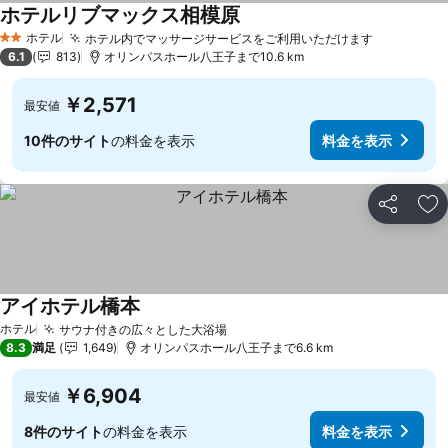
ホテルリブマックス相模原
ホテル
ホテル内でマッサージサービスをご利用いただけます
2 ホテルのランク
6.1
813
オリンパスホール八王子まで10.6 km
￥2,571
最安値
10件のサイト
の料金を表示
料金を表示
シェア
お
アイホテル橋本
ホテル
サウナ付きの広々とした大浴場
8.3
満足
1,649
オリンパスホール八王子まで6.6 km
￥6,904
最安値
8件のサイト
の料金を表示
料金を表示