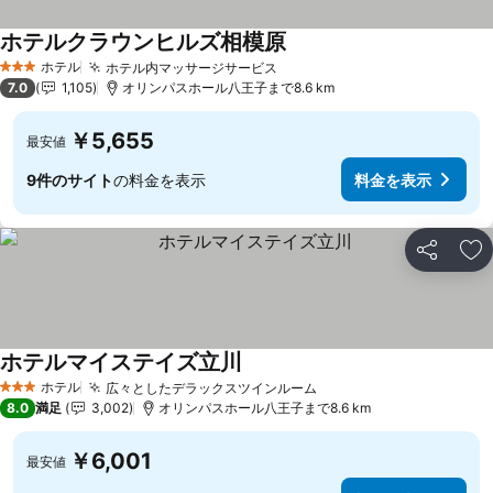
ホテルクラウンヒルズ相模原
ホテル
ホテル内マッサージサービス
3 ホテルのランク
7.0
1,105
オリンパスホール八王子まで8.6 km
￥5,655
最安値
9件のサイト
の料金を表示
料金を表示
シェア
お
ホテルマイステイズ立川
ホテル
広々としたデラックスツインルーム
3 ホテルのランク
8.0
満足
3,002
オリンパスホール八王子まで8.6 km
￥6,001
最安値