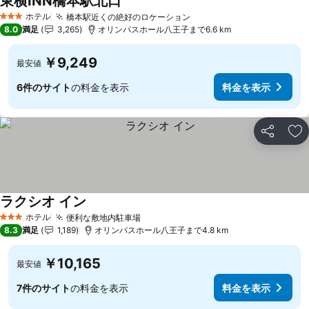
東横INN橋本駅北口
ホテル
橋本駅近くの絶好のロケーション
3 ホテルのランク
8.0
満足
3,265
オリンパスホール八王子まで6.6 km
￥9,249
最安値
6件のサイト
の料金を表示
料金を表示
シェア
お
ラクシオ イン
ホテル
便利な敷地内駐車場
3 ホテルのランク
8.3
満足
1,189
オリンパスホール八王子まで4.8 km
￥10,165
最安値
7件のサイト
の料金を表示
料金を表示