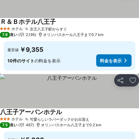
Ｒ＆Ｂホテル八王子
ホテル
京王八王子駅からすぐ
3 ホテルのランク
7.8
良い
2,195
オリンパスホール八王子まで0.7 km
￥9,355
最安値
10件のサイト
の料金を表示
料金を表示
シェア
お
八王子アーバンホテル
ホテル
可愛らしいラバーダックがお出迎え
3 ホテルのランク
7.5
良い
467
オリンパスホール八王子まで0.2 km