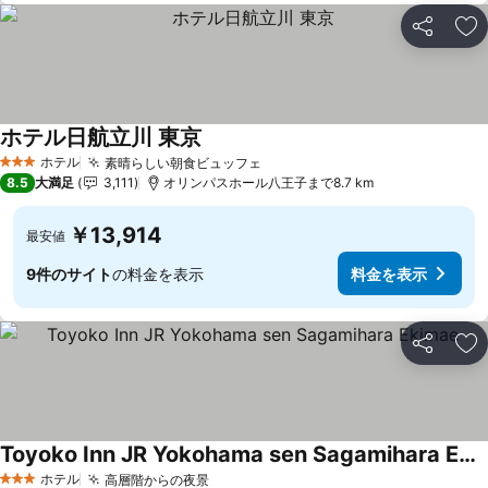
シェア
お
ホテル日航立川 東京
ホテル
素晴らしい朝食ビュッフェ
3 ホテルのランク
8.5
大満足
3,111
オリンパスホール八王子まで8.7 km
￥13,914
最安値
9件のサイト
の料金を表示
料金を表示
シェア
お
Toyoko Inn JR Yokohama sen Sagamihara Ekimae
ホテル
高層階からの夜景
3 ホテルのランク