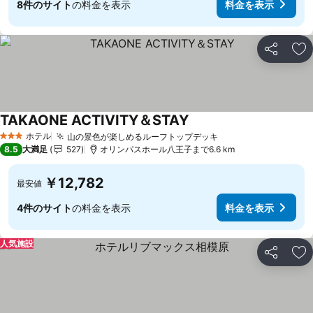
8件のサイト
の料金を表示
料金を表示
シェア
お
TAKAONE ACTIVITY＆STAY
ホテル
山の景色が楽しめるルーフトップデッキ
3 ホテルのランク
8.5
大満足
527
オリンパスホール八王子まで6.6 km
￥12,782
最安値
4件のサイト
の料金を表示
料金を表示
人気施設
シェア
お