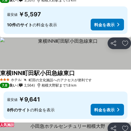
7.8
良い
3,551
相模大野駅まで1.5 km
￥5,597
最安値
10件のサイト
の料金を表示
料金を表示
シェア
お
東横INN町田駅小田急線東口
ホテル
町田の文化施設へのアクセスが便利です
3 ホテルのランク
7.8
良い
2,564
相模大野駅まで1.8 km
￥9,641
最安値
8件のサイト
の料金を表示
料金を表示
人気施設