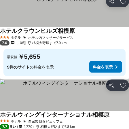
シェア
お
ホテルクラウンヒルズ相模原
ホテル
ホテル内マッサージサービス
3 ホテルのランク
7.0
1,105
相模大野駅まで7.9 km
￥5,655
最安値
9件のサイト
の料金を表示
料金を表示
シェア
お
ホテルウィングインターナショナル相模原
ホテル
自家製朝食ビュッフェ
3 ホテルのランク
7.7
良い
1,770
相模大野駅まで7.8 km