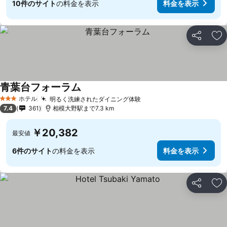
10件のサイト
の料金を表示
料金を表示
シェア
お
青葉台フォーラム
ホテル
明るく洗練されたダイニング体験
3 ホテルのランク
7.4
361
相模大野駅まで7.3 km
￥20,382
最安値
6件のサイト
の料金を表示
料金を表示
シェア
お