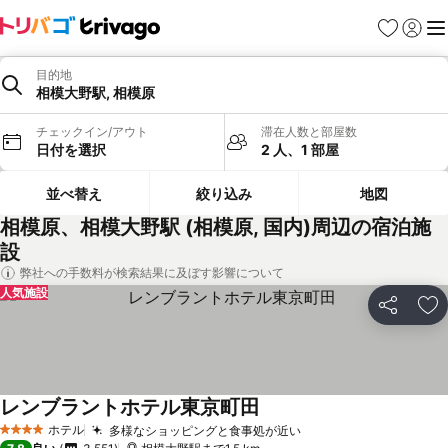
お気に入り
ログイ
メ
目的地
相模大野駅, 相模原
チェックイン/アウト
滞在人数と部屋数
日付を選択
2 人、1 部屋
並べ替え
絞り込み
地図
相模原、相模大野駅 (相模原, 国内)周辺の宿泊施
設
弊社への手数料が検索結果に及ぼす影響について
人気施設
シェア
お
レンブラントホテル東京町田
ホテル
多様なショッピングと食事処が近い
4 ホテルのランク