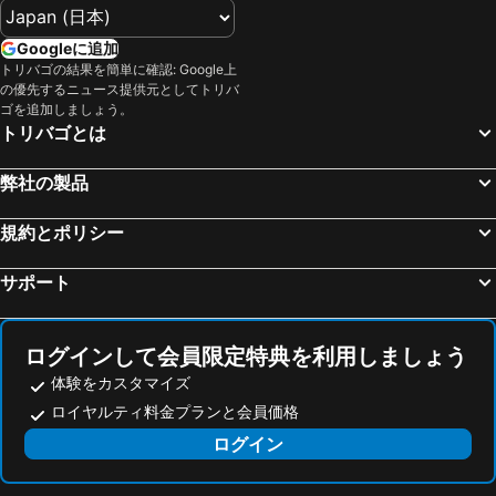
長野駅
富士急ハイランド
レンブラントホテル東京町田
ホテルリブマックス南橋本駅前
Googleに追加
みなとみらい駅
浅草駅
ダイワロイネットホテル新横浜
東横INN町田駅小田急線東口
トリバゴの結果を簡単に確認: Google上
の優先するニュース提供元としてトリバ
東京ビッグサイト
箱根湯本温泉
ホテルリブマックス調布駅前
ホテルビスタ海老名
ゴを追加しましょう。
海浜幕張駅
浜名湖
ホテル日航立川 東京
スーパーホテル新横浜
トリバゴとは
蒲田駅
東京ドームシティ
カプセルプラス横浜サウナ & カプセル
二子玉川エクセルホテル東急
弊社の製品
お台場
新橋駅
ホテルビスタ厚木
レンブラントホテル厚木
幕張駅
静岡駅
Toyoko Inn Tokyo Minami-machida
ホテルリブマックス府中アネックス
規約とポリシー
八王子駅
浜松町駅
アパホテル＜町田駅東＞
パールホテル溝ノ口
サポート
河口湖
日本武道館
小田急ホテルセンチュリー相模大野
ホテルリソル町田
千葉駅
成田国際空港
ホテルリブマックス 町田駅前
ビジネスイン サンホテル
横浜アリーナ
豊洲駅
ホテル新宿屋
ホテル町田ヴィラ
ログインして会員限定特典を利用しましょう
横浜中華街
江ノ島駅
体験をカスタマイズ
アパホテル〈相模原 古淵駅前〉
Maison Famille Naruse
ロイヤルティ料金プランと会員価格
水道橋駅
川崎駅
パラディスイン相模原
東京・湯河原温泉 万葉の湯
ログイン
湯河原温泉
那須温泉
SWEETS HOTEL MACHIDA -Adult Only-
Hotel Atlantis Machida -Adult Only
秋葉原駅
Fujisan
Hotel CUE Machida(Adult Only)
HOTEL ARTIA DINOSAUR MACHIDA -Adult Only