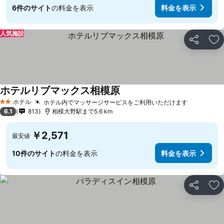
6件のサイト
の料金を表示
料金を表示
人気施設
シェア
お
ホテルリブマックス相模原
ホテル
ホテル内でマッサージサービスをご利用いただけます
2 ホテルのランク
6.1
813
相模大野駅まで5.6 km
￥2,571
最安値
10件のサイト
の料金を表示
料金を表示
シェア
お