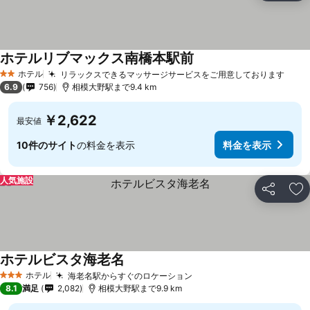
ホテルリブマックス南橋本駅前
ホテル
リラックスできるマッサージサービスをご用意しております
2 ホテルのランク
6.9
756
相模大野駅まで9.4 km
￥2,622
最安値
10件のサイト
の料金を表示
料金を表示
人気施設
シェア
お
ホテルビスタ海老名
ホテル
海老名駅からすぐのロケーション
3 ホテルのランク
8.1
満足
2,082
相模大野駅まで9.9 km