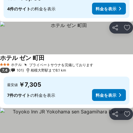
4件のサイト
の料金を表示
料金を表示
シェア
お
ホテル ゼン 町田
ホテル
プライベートサウナを完備しております
3 ホテルのランク
7.4
101
相模大野駅まで8.1 km
￥7,305
最安値
7件のサイト
の料金を表示
料金を表示
シェア
お