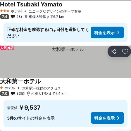
Hotel Tsubaki Yamato
ホテル
ユニークなデザインのテーマ客室
3 ホテルのランク
7.4
23
相模大野駅まで6.7 km
正確な料金を確認するには日付を選択してく
料金を表示
ださい
人気施設
シェア
お
大和第一ホテル
ホテル
大和駅へ抜群のアクセス
1 ホテルのランク
7.0
335
相模大野駅まで7.4 km
￥9,537
最安値
3件のサイト
の料金を表示
料金を表示