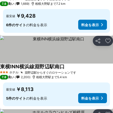
3 ホテルのランク
7.8
良い
1,669
相模大野駅まで7.2 km
￥9,428
最安値
6件のサイト
の料金を表示
料金を表示
シェア
お
東横INN横浜線淵野辺駅南口
ホテル
淵野辺駅からすぐのロケーションです
3 ホテルのランク
7.8
良い
2,200
相模大野駅まで5.4 km
￥8,113
最安値
5件のサイト
の料金を表示
料金を表示