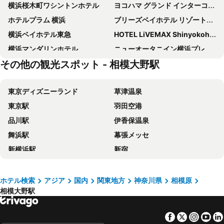
横浜桜木町ワシントンホテル
ヨコハマ グランド インターコンチネンタル ホテル IHG ホテル
ホテルプラム 横浜
ブリーズベイホテル リゾート&スパ
横浜ベイホテル東急
HOTEL LiVEMAX Shinyokohama
横浜マンダリンホテル
ニューオータニイン横浜プレミアム
その他の観光スポット - 相模大野駅
新横浜国際ホテル
ホテルリブマックス横浜駅西口
三井ガーデンホテル横浜みなとみらいプレミア
ホテルコンチネンタル
東京ディズニーランド
草津温泉
リッチモンドホテル横浜駅前
横浜東急REIホテル
東京駅
羽田空港
ホテルリブマックス立川駅前
京王プラザホテル 八王子
品川駅
伊香保温泉
ホテルマイステイズ立川
立川ワシントンホテル
舞浜駅
幕張メッセ
相鉄フレッサイン 横浜駅東口
ベストウェスタンホテルフィーノ新横浜
新横浜駅
新宿
ホテルエミシア東京立川
R&Bホテル新横浜駅前
池袋駅
新宿駅
the b 八王子
厚木シティホテル
上野駅
鬼怒川温泉
ホテルキャメロットジャパン
東横INN橋本駅北口
ホテル検索
アジア
国内
関東地方
神奈川県
相模原
相模大野駅
横浜駅
東京ディズニーシー
ホテルアソシア新横浜
ホテルリブマックス八王子駅前
大宮駅
上高地
ホテルリブマックス相模原
新横浜グレイスホテル
Facebook
Twitter
Insta
Yo
熱海温泉
渋谷区
東横ＩＮＮ横浜市営地下鉄センター南駅
ヒルトン横浜