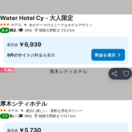
Water Hotel Cy - 大人限定
ホテル
水がテーマのユニークなホテルデザイン
3 ホテルのランク
8.4
満足
264
相模大野駅まで5.2 km
￥6,939
最安値
8件のサイト
の料金を表示
料金を表示
人気施設
シェア
お
厚木シティホテル
ホテル
連泊に嬉しい、柔軟な滞在ポリシー
2 ホテルのランク
7.7
良い
965
相模大野駅まで12.1 km
￥5,730
最安値