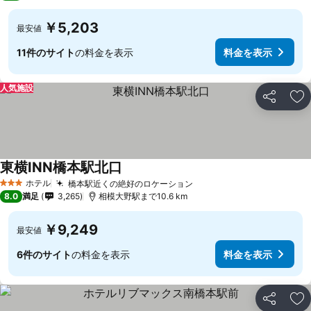
￥5,203
最安値
11件のサイト
の料金を表示
料金を表示
人気施設
シェア
お
東横INN橋本駅北口
ホテル
橋本駅近くの絶好のロケーション
3 ホテルのランク
8.0
満足
3,265
相模大野駅まで10.6 km
￥9,249
最安値
6件のサイト
の料金を表示
料金を表示
シェア
お