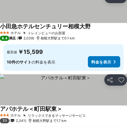
シェア
お
小田急ホテルセンチュリー相模大野
ホテル
トレインビューのお部屋
3 ホテルのランク
8.4
満足
2,039
相模大野駅まで0.1 km
￥15,599
最安値
10件のサイト
の料金を表示
料金を表示
シェア
お
アパホテル＜町田駅東＞
ホテル
リラックスできるマッサージサービス
3 ホテルのランク
7.1
2,341
相模大野駅まで1.7 km