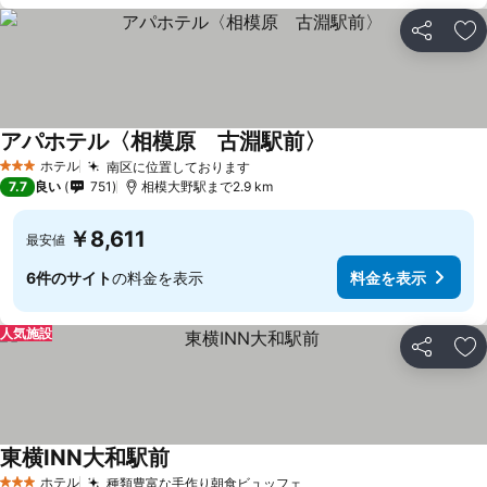
シェア
お
アパホテル〈相模原 古淵駅前〉
ホテル
南区に位置しております
3 ホテルのランク
7.7
良い
751
相模大野駅まで2.9 km
￥8,611
最安値
6件のサイト
の料金を表示
料金を表示
人気施設
シェア
お
東横INN大和駅前
ホテル
種類豊富な手作り朝食ビュッフェ