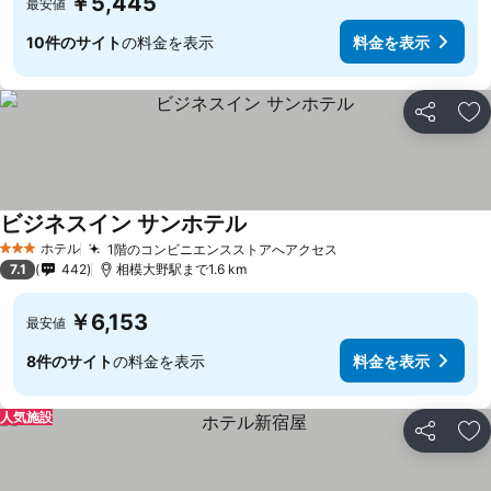
￥5,445
最安値
10件のサイト
の料金を表示
料金を表示
シェア
お
ビジネスイン サンホテル
ホテル
1階のコンビニエンスストアへアクセス
3 ホテルのランク
7.1
442
相模大野駅まで1.6 km
￥6,153
最安値
8件のサイト
の料金を表示
料金を表示
人気施設
シェア
お