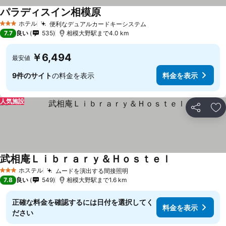
パラディスイン相模原
ホテル
便利なデュアルカードキーシステム
3 ホテルのランク
7.7
良い
535
相模大野駅まで4.0 km
￥6,494
最安値
9件のサイト
の料金を表示
料金を表示
人気施設
シェア
お
武相庵Ｌｉｂｒａｒｙ＆Ｈｏｓｔｅｌ
ホステル
ムードを演出する間接照明
3 ホテルのランク
7.8
良い
549
相模大野駅まで1.6 km
正確な料金を確認するには日付を選択してく
料金を表示
ださい