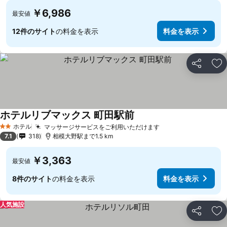
￥6,986
最安値
12件のサイト
の料金を表示
料金を表示
シェア
お
ホテルリブマックス 町田駅前
ホテル
マッサージサービスをご利用いただけます
2 ホテルのランク
7.1
318
相模大野駅まで1.5 km
￥3,363
最安値
8件のサイト
の料金を表示
料金を表示
人気施設
シェア
お