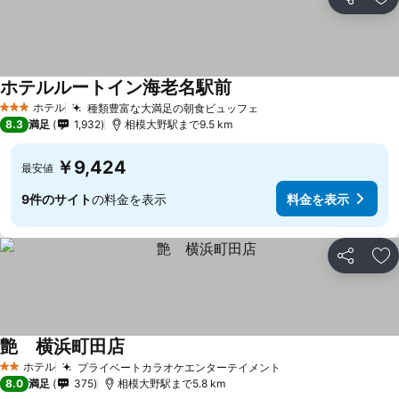
シェア
お
ホテルルートイン海老名駅前
ホテル
種類豊富な大満足の朝食ビュッフェ
3 ホテルのランク
8.3
満足
1,932
相模大野駅まで9.5 km
￥9,424
最安値
9件のサイト
の料金を表示
料金を表示
シェア
お
艶 横浜町田店
ホテル
プライベートカラオケエンターテイメント
2 ホテルのランク
8.0
満足
375
相模大野駅まで5.8 km