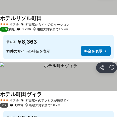
ホテルリソル町田
ホテル
町田駅からすぐのロケーション
3 ホテルのランク
8.0
満足
3,219
相模大野駅まで1.5 km
￥8,363
最安値
11件のサイト
の料金を表示
料金を表示
シェア
お
ホテル町田ヴィラ
ホテル
町田駅へのアクセスが抜群です
3 ホテルのランク
7.2
1,190
相模大野駅まで1.6 km