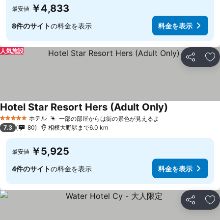
￥4,833
最安値
8件のサイト
の料金を表示
料金を表示
人気施設
シェア
お
Hotel Star Resort Hers (Adult Only)
ホテル
一部の部屋からは街の景色が見えるよ
5 ホテルのランク
7.3
80
相模大野駅まで6.0 km
￥5,925
最安値
4件のサイト
の料金を表示
料金を表示
シェア
お