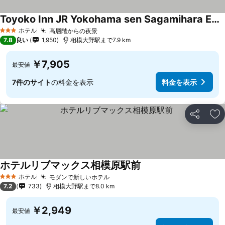
Toyoko Inn JR Yokohama sen Sagamihara Ekimae
ホテル
高層階からの夜景
3 ホテルのランク
7.8
良い
1,950
相模大野駅まで7.9 km
￥7,905
最安値
7件のサイト
の料金を表示
料金を表示
シェア
お
ホテルリブマックス相模原駅前
ホテル
モダンで新しいホテル
3 ホテルのランク
7.2
733
相模大野駅まで8.0 km
￥2,949
最安値