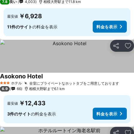
7.8
良い
4,003
相模大野駅まで11.8 km
￥6,928
最安値
11件のサイト
の料金を表示
料金を表示
シェア
お
Asokono Hotel
ホテル
全室にプライベートなホットタブをご用意しております
3 ホテルのランク
6.9
66
相模大野駅まで6.1 km
￥12,433
最安値
3件のサイト
の料金を表示
料金を表示