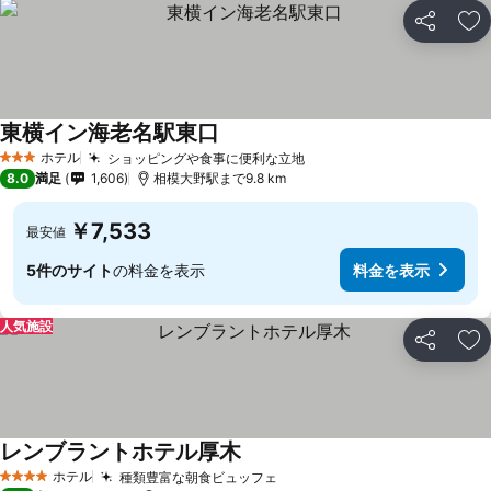
シェア
お
東横イン海老名駅東口
ホテル
ショッピングや食事に便利な立地
3 ホテルのランク
8.0
満足
1,606
相模大野駅まで9.8 km
￥7,533
最安値
5件のサイト
の料金を表示
料金を表示
人気施設
シェア
お
レンブラントホテル厚木
ホテル
種類豊富な朝食ビュッフェ
4 ホテルのランク