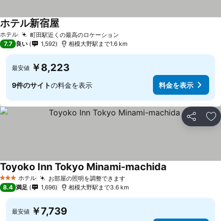
ホテル新宿屋
ホテル
町田駅近くの最高のロケーション
7.7
良い
1,592
相模大野駅まで1.6 km
￥8,223
最安値
9件のサイト
の料金を表示
料金を表示
シェア
お
Toyoko Inn Tokyo Minami-machida
ホテル
お部屋の照明を調整できます
3 ホテルのランク
8.4
満足
1,696
相模大野駅まで3.6 km
￥7,739
最安値