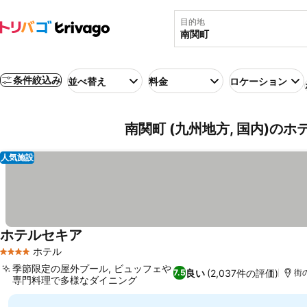
目的地
条件絞込み
並べ替え
料金
ロケーション
南関町 (九州地方, 国内)のホ
人気施設
ホテルセキア
ホテル
4 ホテルのランク
季節限定の屋外プール, ビュッフェや
良い
(2,037件の評価)
7.5
街の
専門料理で多様なダイニング