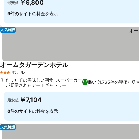
￥9,800
最安値
9件のサイト
の料金を表示
人気施設
オームタガーデンホテル
ホテル
3 ホテルのランク
作りたての美味しい朝食, スーパーカー
良い
(1,765件の評価)
7.5
大
が展示されたアートギャラリー
￥7,104
最安値
8件のサイト
の料金を表示
人気施設