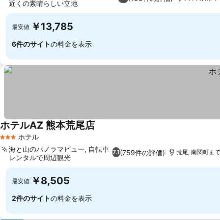
近くの素晴らしい立地
￥13,785
最安値
6件のサイト
の料金を表示
ホテルAZ 熊本荒尾店
ホテル
3 ホテルのランク
海と山のパノラマビュー, 自転車
(759件の評価)
7.1
荒尾, 南関町まで1
レンタルで周辺観光
￥8,505
最安値
2件のサイト
の料金を表示