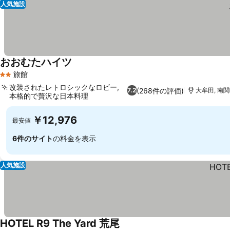
人気施設
おおむたハイツ
旅館
2 ホテルのランク
改装されたレトロシックなロビー,
(268件の評価)
7.2
大牟田, 南関
本格的で贅沢な日本料理
￥12,976
最安値
6件のサイト
の料金を表示
人気施設
HOTEL R9 The Yard 荒尾