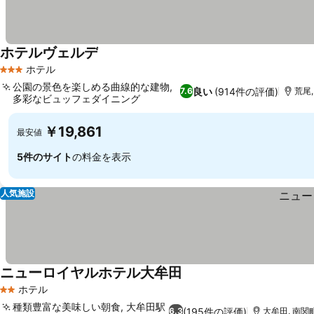
ホテルヴェルデ
ホテル
3 ホテルのランク
公園の景色を楽しめる曲線的な建物,
良い
(914件の評価)
7.6
荒尾,
多彩なビュッフェダイニング
￥19,861
最安値
5件のサイト
の料金を表示
人気施設
ニューロイヤルホテル大牟田
ホテル
2 ホテルのランク
種類豊富な美味しい朝食, 大牟田駅
(195件の評価)
6.3
大牟田, 南関町