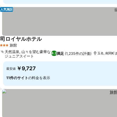
人気施設
司ロイヤルホテル
旅館
3 ホテルのランク
天然温泉, 山々を望む豪華な
満足
(1,235件の評価)
8.2
玉名, 南関町ま
ジュニアスイート
￥9,727
最安値
11件のサイト
の料金を表示