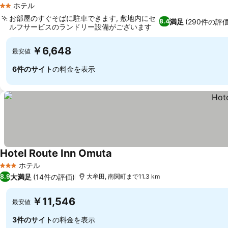
ホテル
2 ホテルのランク
お部屋のすぐそばに駐車できます, 敷地内にセ
満足
(290件の評価
8.4
ルフサービスのランドリー設備がございます
￥6,648
最安値
6件のサイト
の料金を表示
Hotel Route Inn Omuta
ホテル
3 ホテルのランク
大満足
(14件の評価)
8.9
大牟田, 南関町まで11.3 km
￥11,546
最安値
3件のサイト
の料金を表示