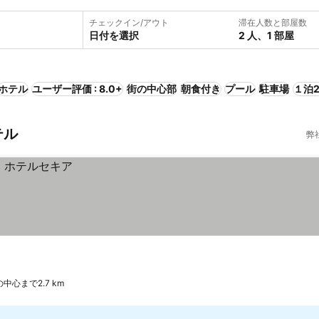
チェックイン/アウト
滞在人数と部屋数
日付を選択
2 人、1 部屋
ホテル
ユーザー評価 : 8.0+
街の中心部
朝食付き
プール
駐車場
１泊2
テル
弊
中心まで2.7 km