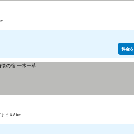
km
料金を
まで10.8 km