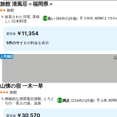
旅館 清風荘＜福岡県＞
旅館
2 ホテルのランク
改装された洋室, 美味
良い
(96件の評価)
7.9
大牟田, 南関町まで9.9 
しい日本料理
￥11,354
最安値
5件のサイト
の料金を表示
人気施設
山懐の宿 一木一草
旅館
3 ホテルのランク
神秘的な洞窟風呂体験, とろと
満足
(234件の評価)
8.2
山鹿, 南関町
ろの「美人の湯」温泉
￥30,570
最安値