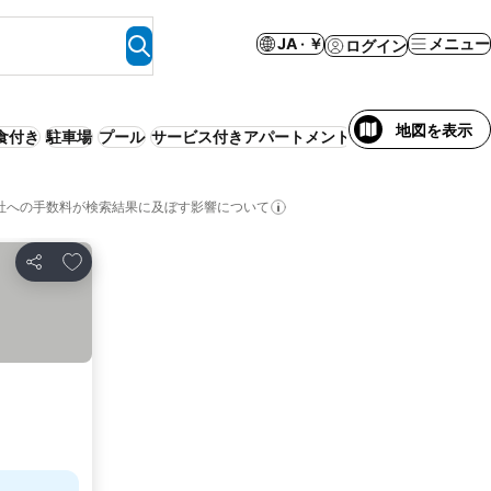
JA · ￥
メニュー
ログイン
地図を表示
食付き
駐車場
プール
サービス付きアパートメント
ペット可
エアコン
社への手数料が検索結果に及ぼす影響について
お気に入りに追加
シェア