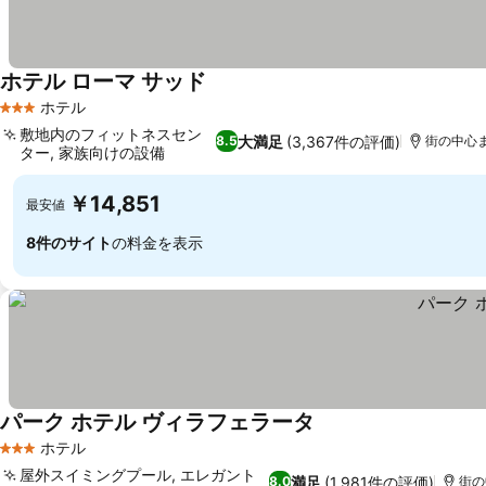
ホテル ローマ サッド
ホテル
3 ホテルのランク
敷地内のフィットネスセン
大満足
(3,367件の評価)
8.5
街の中心まで
ター, 家族向けの設備
￥14,851
最安値
8件のサイト
の料金を表示
パーク ホテル ヴィラフェラータ
ホテル
3 ホテルのランク
屋外スイミングプール, エレガント
満足
(1,981件の評価)
8.0
街の