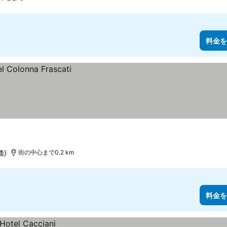
料金を
価)
街の中心まで0.2 km
料金を