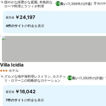
穏やかな緑豊かな庭園, 本格的な
良い
(1,399件の評価)
7.8
街の中心
ローマ料理とラツィオ料理
￥24,197
最安値
4件のサイト
の料金を表示
Villa Icidia
ホテル
3 ホテルのランク
グルメな地中海料理レストラン, カステッ
良い
(1,392件の評価)
7.9
リ・ロマーニの戦略的なロケーション
￥16,042
最安値
7件のサイト
の料金を表示