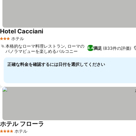
Hotel Cacciani
ホテル
3 ホテルのランク
本格的なローマ料理レストラン, ローマの
満足
(833件の評価)
8.4
パノラマビューを楽しめるバルコニー
正確な料金を確認するには日付を選択してください
ホテル フローラ
ホテル
4 ホテルのランク