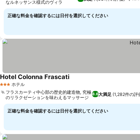
なルネッサンス様式のヴィラ
正確な料金を確認するには日付を選択してください
Hotel Colonna Frascati
ホテル
3 ホテルのランク
フラスカーティ中心部の歴史的建造物, 究極
大満足
(1,282件の評
8.6
のリラクゼーションを味わえるマッサージ
正確な料金を確認するには日付を選択してください