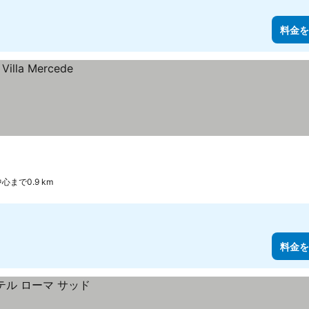
料金を
心まで0.9 km
料金を