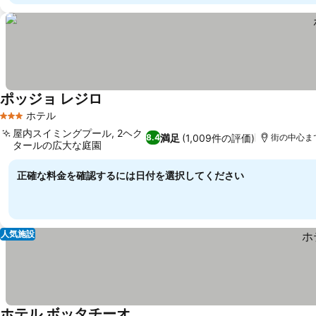
ポッジョ レジロ
ホテル
3 ホテルのランク
屋内スイミングプール, 2ヘク
満足
(1,009件の評価)
8.4
街の中心まで
タールの広大な庭園
正確な料金を確認するには日付を選択してください
人気施設
ホテル ボッタチーオ