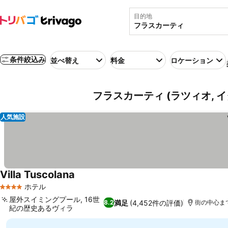
目的地
条件絞込み
並べ替え
料金
ロケーション
フラスカーティ (ラツィオ, 
人気施設
Villa Tuscolana
ホテル
4 ホテルのランク
屋外スイミングプール, 16世
満足
(4,452件の評価)
8.2
街の中心まで0
紀の歴史あるヴィラ