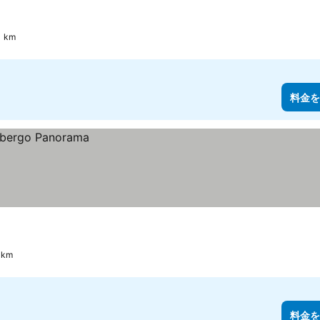
 km
料金を
km
料金を