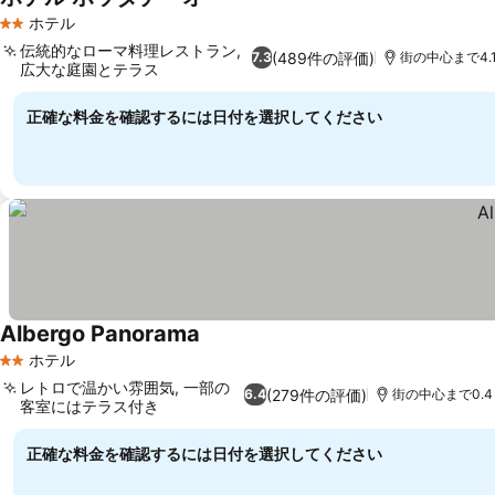
ホテル
2 ホテルのランク
伝統的なローマ料理レストラン,
(489件の評価)
7.3
街の中心まで4.1
広大な庭園とテラス
正確な料金を確認するには日付を選択してください
Albergo Panorama
ホテル
2 ホテルのランク
レトロで温かい雰囲気, 一部の
(279件の評価)
6.4
街の中心まで0.4 
客室にはテラス付き
正確な料金を確認するには日付を選択してください