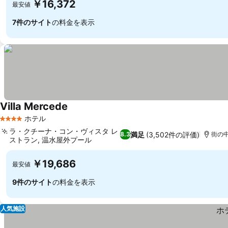
￥16,372
最安値
7件のサイト
の料金を表示
Villa Mercede
ホテル
4 ホテルのランク
ラ・クチーナ・コン・ヴィスタ レ
満足
(3,502件の評価)
8.3
街の中
ストラン, 温水屋外プール
￥19,686
最安値
9件のサイト
の料金を表示
人気施設