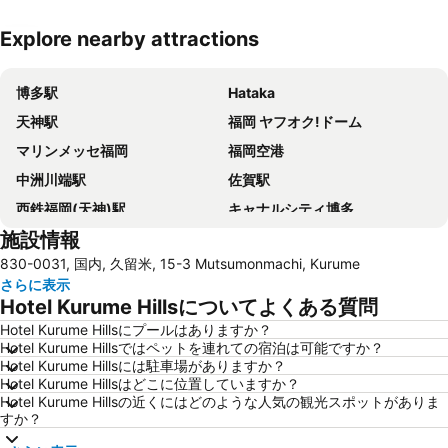
Explore nearby attractions
地図を拡大
博多駅
Hataka
天神駅
福岡 ヤフオク!ドーム
マリンメッセ福岡
福岡空港
中洲川端駅
佐賀駅
西鉄福岡(天神)駅
キャナルシティ博多
施設情報
福岡 ヤフオク ドーム
久留米駅
830-0031, 国内, 久留米, 15-3 Mutsumonmachi, Kurume
マリンワールド海の中道
西鉄久留米駅
さらに表示
福岡国際会議場
福岡国際センター
Hotel Kurume Hillsについてよくある質問
唐人町駅
西新駅
Hotel Kurume Hillsにプールはありますか？
Hotel Kurume Hillsではペットを連れての宿泊は可能ですか？
薬院駅
グリーンランド 熊本
Hotel Kurume Hillsには駐車場がありますか？
大宰府天満宮
姪浜駅
Hotel Kurume Hillsはどこに位置していますか？
Hotel Kurume Hillsの近くにはどのような人気の観光スポットがありま
大濠公園駅
南福岡駅
すか？
祇園駅
アクロス福岡