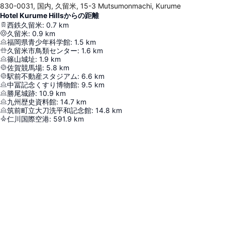
830-0031, 国内, 久留米, 15-3 Mutsumonmachi, Kurume
Hotel Kurume Hillsからの距離
西鉄久留米
:
0.7
km
久留米
:
0.9
km
福岡県青少年科学館
:
1.5
km
久留米市鳥類センター
:
1.6
km
篠山城址
:
1.9
km
佐賀競馬場
:
5.8
km
駅前不動産スタジアム
:
6.6
km
中冨記念くすり博物館
:
9.5
km
勝尾城跡
:
10.9
km
九州歴史資料館
:
14.7
km
筑前町立大刀洗平和記念館
:
14.8
km
仁川国際空港
:
591.9
km