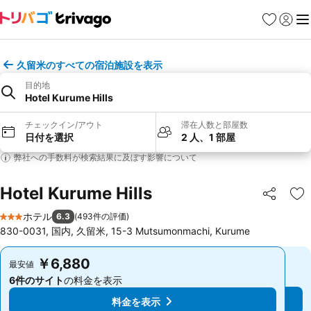
お気に入り
ログイ
メ
久留米のすべての宿泊施設を表示
目的地
Hotel Kurume Hills
チェックイン/アウト
滞在人数と部屋数
日付を選択
2 人、1 部屋
弊社への手数料が検索結果に及ぼす影響について
Hotel Kurume Hills
シェア
お
ホテル
6.3
(
493件の評価
)
3 ホテルのランク
830-0031, 国内, 久留米, 15-3 Mutsumonmachi, Kurume
￥6,880
￥6,880
最安値
最安値
6件のサイト
の料金を表示
6件のサイト
の料金を表示
料金を表示
料金を表示