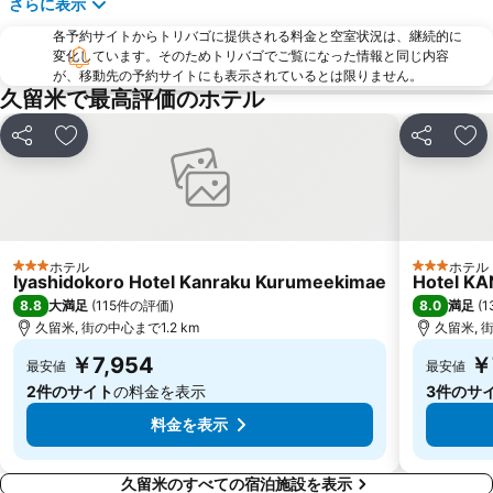
さらに表示
東比恵駅
箱崎駅
各予約サイトからトリバゴに提供される料金と空室状況は、継続的に
雑餉隈駅
西鉄平尾駅
変化しています。そのためトリバゴでご覧になった情報と同じ内容
が、移動先の予約サイトにも表示されているとは限りません。
白糸の滝
水天宮
久留米で最高評価のホテル
佐賀空港
九州国立博物館
シェア
お気に入りに追加
シェア
お
千代県庁口駅
大牟田市動物園
箱崎宮前駅
桜井二見ヶ浦
西鉄ホール
愛宕神社
エルガーラホール
大濠公園
ホテル
ホテル
3 ホテルのランク
3 ホテルの
Iyashidokoro Hotel Kanraku Kurumeekimae
Hotel KA
8.8
8.0
大満足
(
115件の評価
)
満足
(
1
久留米, 街の中心まで1.2 km
久留米, 街
￥7,954
￥
最安値
最安値
2件のサイト
の料金を表示
3件のサ
料金を表示
久留米のすべての宿泊施設を表示