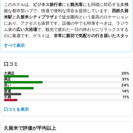
このホテルは、
ビジネス旅行者
にも
観光客
にも同様に対応する多機
能な都市型ハブで、快適で便利な滞在を提供しています。
西鉄久留
米駅
と
久留米シティプラザ
まで徒歩圏内という最高のロケーション
にあり、アクセスも抜群です。設備の中でも特筆すべきは、ラジウ
ム泉の
広い大浴場
で、観光で疲れた一日の終わりにリラックスする
のに最適です。ゲストは、
非常に親切で気配りの行き届いたスタッ
フ
と、人気のカレーを含む和洋食の豊富なメニューが揃った無料の
すべて表示
朝食ビュッフェ
を一貫して高く評価しています。より現代的な利便
性を求めるなら、ベッドサイドに設置された
USBポートとコンセン
ト
を利用すると良いでしょう。
口コミ
大満足
20
%
満足
31
%
良い
24
%
普通
14
%
不満
11
%
口コミを表示
久留米で評価が平均以上