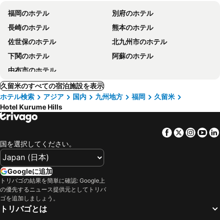
福岡のホテル
別府のホテル
長崎のホテル
熊本のホテル
佐世保のホテル
北九州市のホテル
下関のホテル
阿蘇のホテル
由布市のホテル
久留米のすべての宿泊施設を表示
ホテル検索
アジア
国内
九州地方
福岡
久留米
Hotel Kurume Hills
Facebook
Twitter
Insta
Yo
国を選択してください。
Googleに追加
トリバゴの結果を簡単に確認: Google上
の優先するニュース提供元としてトリバ
ゴを追加しましょう。
トリバゴとは