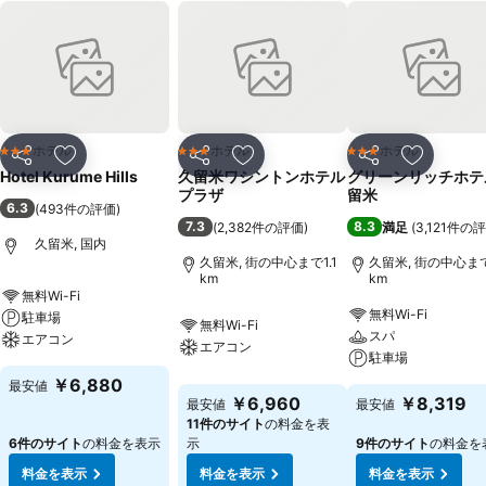
ホテル
ホテル
ホテル
3 ホテルのランク
3 ホテルのランク
3 ホテルのランク
シェア
お気に入りに追加
シェア
お気に入りに追加
シェア
お気に入
Hotel Kurume Hills
久留米ワシントンホテル
グリーンリッチホテ
プラザ
留米
6.3
(
493件の評価
)
7.3
8.3
(
2,382件の評価
)
満足
(
3,121件の
久留米, 国内
久留米, 街の中心まで1.1
久留米, 街の中心まで
km
km
無料Wi-Fi
無料Wi-Fi
駐車場
無料Wi-Fi
スパ
エアコン
エアコン
駐車場
￥6,880
最安値
￥6,960
￥8,319
最安値
最安値
11件のサイト
の料金を表
6件のサイト
の料金を表示
示
9件のサイト
の料金を
料金を表示
料金を表示
料金を表示