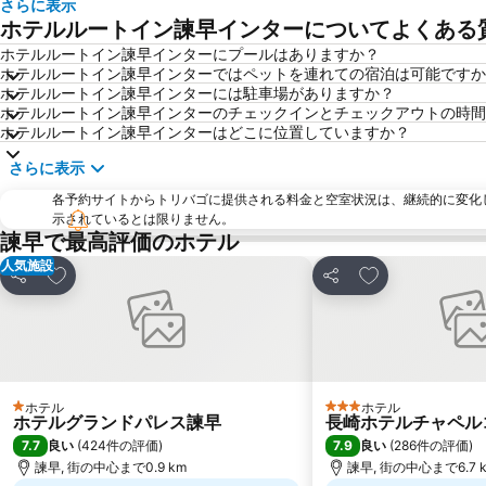
さらに表示
ホテルルートイン諫早インターについてよくある
ホテルルートイン諫早インターにプールはありますか？
ホテルルートイン諫早インターではペットを連れての宿泊は可能ですか
ホテルルートイン諫早インターには駐車場がありますか？
ホテルルートイン諫早インターのチェックインとチェックアウトの時間
ホテルルートイン諫早インターはどこに位置していますか？
さらに表示
各予約サイトからトリバゴに提供される料金と空室状況は、継続的に変化
示されているとは限りません。
諫早で最高評価のホテル
人気施設
お気に入りに追加
お気に入りに追
シェア
シェア
ホテル
ホテル
1 ホテルのランク
3 ホテルのランク
ホテルグランドパレス諫早
長崎ホテルチャペル
7.7
7.9
良い
(
424件の評価
)
良い
(
286件の評価
)
諫早, 街の中心まで0.9 km
諫早, 街の中心まで6.7 