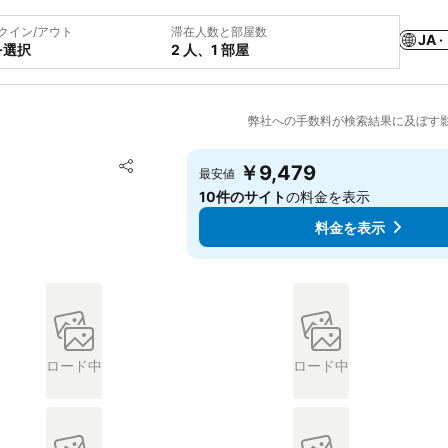
クイン/アウト
滞在人数と部屋数
JA ·
を選択
2 人、1 部屋
弊社への手数料が検索結果に及ぼす
お気に入りに追加
￥9,479
最安値
シェア
10件のサイト
の料金を表示
料金を表示
ロード中
ロード中