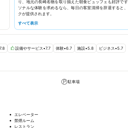
り、地元の長崎名物を取り揃えた朝食ビュッフェも好評です
ソナルな体験を求めるなら、毎日の客室清掃を辞退すると、
クが提供されます。
すべて表示
7.8
設備やサービス
•
7.7
体験
•
6.7
施設
•
5.8
ビジネス
•
5.7
駐車場
エレベーター
禁煙ルーム
レストラン