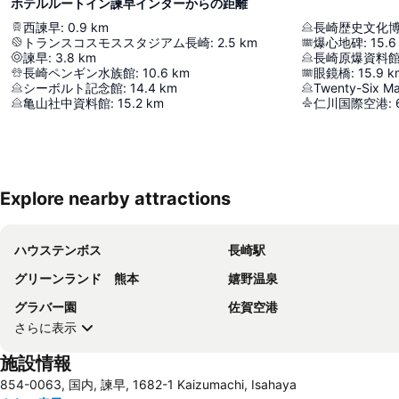
ホテルルートイン諫早インターからの距離
西諫早
:
0.9
km
長崎歴史文化
トランスコスモススタジアム長崎
:
2.5
km
爆心地碑
:
15.6
諫早
:
3.8
km
長崎原爆資料
長崎ペンギン水族館
:
10.6
km
眼鏡橋
:
15.9
k
シーボルト記念館
:
14.4
km
Twenty-Six M
亀山社中資料館
:
15.2
km
仁川国際空港
:
Explore nearby attractions
ハウステンボス
長崎駅
グリーンランド 熊本
嬉野温泉
グラバー園
佐賀空港
さらに表示
施設情報
854-0063, 国内, 諫早, 1682-1 Kaizumachi, Isahaya