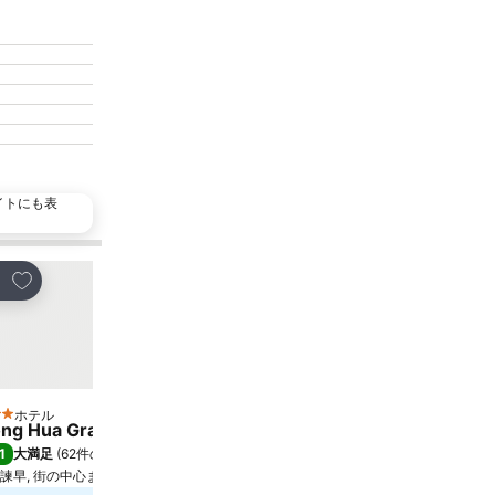
イトにも表
お気に入りに追加
お気に入りに追加
ェア
シェア
ホテル
ホテル
 ホテルのランク
4 ホテルのランク
ng Hua Grand Hotel
グローバルホテル
1
7.1
大満足
(
62件の評価
)
(
221件の評価
)
諫早, 街の中心まで8.5 km
諫早, 街の中心まで1.3 km