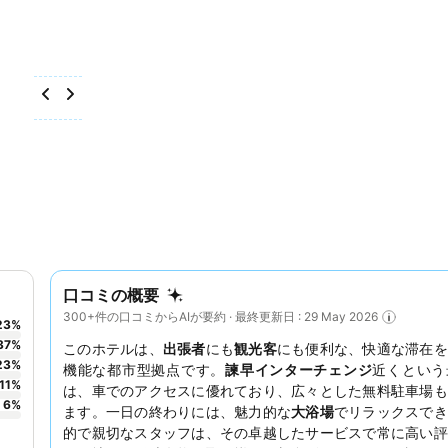
口コミの概要
300+件の口コミからAIが要約 · 最終更新日 : 29 May 2026
23
%
37
%
このホテルは、
出張者
にも
観光客
にも便利な、快適な滞在を
23
%
機能な都市型拠点です。
諫早インターチェンジ
近くという
11
%
は、車でのアクセスに優れており、広々とした無料駐車場も
6
%
ます。一日の終わりには、魅力的な
大浴場
でリラックスでき
的で親切なスタッフは、その卓越したサービスで常に高い評