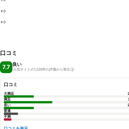
￥0
￥0
口コミ
良い
7.7
人気サイトの1,226件の評価から算出
口コミ
大満足
満足
良い
普通
不満
口コミを表示