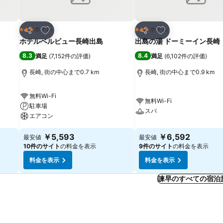
お気に入りに追加
お気に入りに追加
ホテル
ホテル
3 ホテルのランク
3 ホテルのランク
シェア
シェア
ホテルベルビュー長崎出島
出島の湯 ドーミーイン長崎
8.3
8.4
満足
(
7,152件の評価
)
満足
(
6,102件の評価
)
長崎, 街の中心まで0.7 km
長崎, 街の中心まで0.9 km
無料Wi-Fi
無料Wi-Fi
駐車場
スパ
エアコン
￥5,593
￥6,592
最安値
最安値
10件のサイト
の料金を表示
9件のサイト
の料金を表示
料金を表示
料金を表示
諫早のすべての宿泊