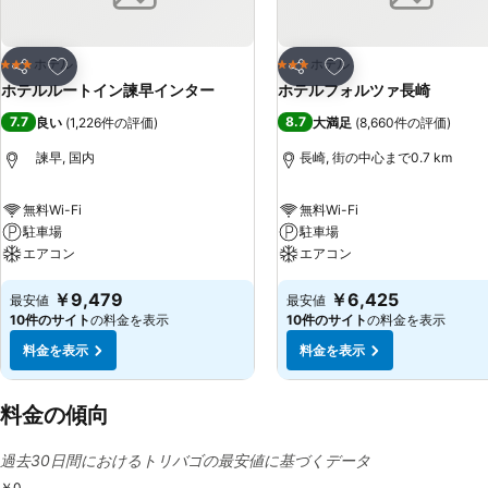
お気に入りに追加
お気に入りに追加
ホテル
ホテル
3 ホテルのランク
3 ホテルのランク
シェア
シェア
ホテルルートイン諫早インター
ホテルフォルツァ長崎
7.7
8.7
良い
(
1,226件の評価
)
大満足
(
8,660件の評価
)
諫早, 国内
長崎, 街の中心まで0.7 km
無料Wi-Fi
無料Wi-Fi
駐車場
駐車場
エアコン
エアコン
￥9,479
￥6,425
最安値
最安値
10件のサイト
の料金を表示
10件のサイト
の料金を表示
料金を表示
料金を表示
料金の傾向
過去30日間におけるトリバゴの最安値に基づくデータ
￥0