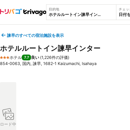
目的地
チェッ
日付
諫早のすべての宿泊施設を表示
ホテルルートイン諫早インター
ホテル
良い
(
1,226件の評価
)
7.7
3 ホテルのランク
854-0063, 国内, 諫早, 1682-1 Kaizumachi, Isahaya
ロード中