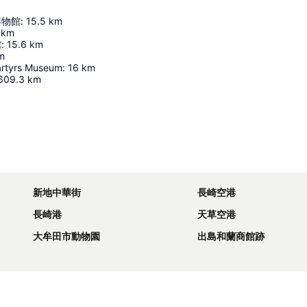
博物館
:
15.5
km
km
館
:
15.6
km
m
artyrs Museum
:
16
km
609.3
km
地図を拡大
新地中華街
長崎空港
長崎港
天草空港
大牟田市動物園
出島和蘭商館跡