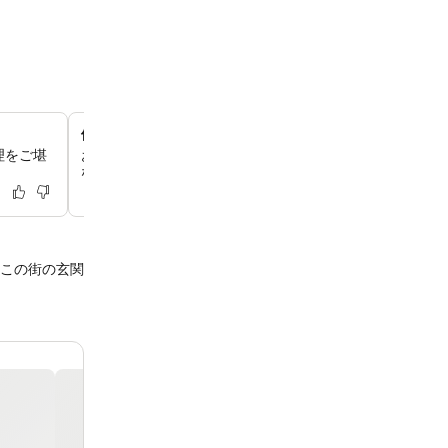
便利なインルームマッサージサービス
理をご堪
お部屋でマッサージをご予約いただけますので、心安らぐ
。
なウェルネス体験を心ゆくまでお楽しみください。
この街の玄関