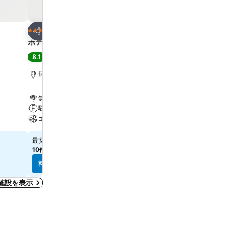
お気に入りに追加
お気に入りに追
ホテル
ホテル
3 ホテルのランク
3 ホテルのランク
シェア
シェア
ホテルウイングポート長崎
リッチモンドホテル 長崎
8.1
8.6
満足
(
5,453件の評価
)
大満足
(
4,294件の評価
)
長崎, 街の中心まで0.5 km
長崎, 街の中心まで0.9 km
無料Wi-Fi
無料Wi-Fi
駐車場
エアコン
エアコン
レストラン
￥5,965
￥6,414
最安値
最安値
10件のサイト
の料金を表示
11件のサイト
の料金を表示
料金を表示
料金を表示
施設を表示