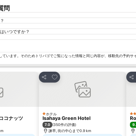
質問
？
はいつですか？
しています。そのためトリバゴでご覧になった情報と同じ内容が、移動先の予約サ
加
お気に入りに追加
シェア
シ
ホテル
1 ホテルのランク
3
ココナッツ
Isahaya Green Hotel
Ro
7.0
9.
(
350件の評価
)
km
諫早, 街の中心まで0.9 km