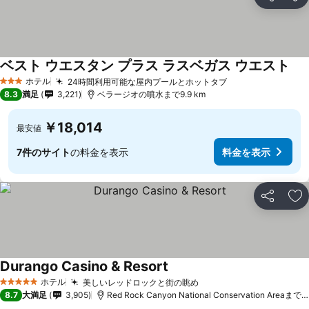
シェア
お
ベスト ウエスタン プラス ラスベガス ウエスト
ホテル
24時間利用可能な屋内プールとホットタブ
3 ホテルのランク
8.3
満足
3,221
ベラージオの噴水まで9.9 km
￥18,014
最安値
7件のサイト
の料金を表示
料金を表示
シェア
お
Durango Casino & Resort
ホテル
美しいレッドロックと街の眺め
5 ホテルのランク
8.7
大満足
3,905
Red Rock Canyon National Conservation Areaまで15.1 km