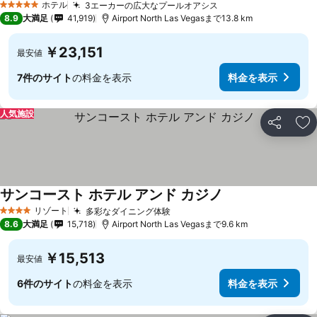
ホテル
3エーカーの広大なプールオアシス
5 ホテルのランク
8.9
大満足
41,919
Airport North Las Vegasまで13.8 km
￥23,151
最安値
7件のサイト
の料金を表示
料金を表示
人気施設
シェア
お
サンコースト ホテル アンド カジノ
リゾート
多彩なダイニング体験
4 ホテルのランク
8.6
大満足
15,718
Airport North Las Vegasまで9.6 km
￥15,513
最安値
6件のサイト
の料金を表示
料金を表示