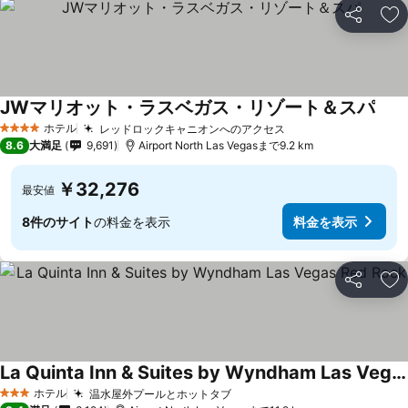
シェア
お
JWマリオット・ラスベガス・リゾート＆スパ
ホテル
レッドロックキャニオンへのアクセス
4 ホテルのランク
8.6
大満足
9,691
Airport North Las Vegasまで9.2 km
￥32,276
最安値
8件のサイト
の料金を表示
料金を表示
シェア
お
La Quinta Inn & Suites by Wyndham Las Vegas Red Rock
ホテル
温水屋外プールとホットタブ
3 ホテルのランク