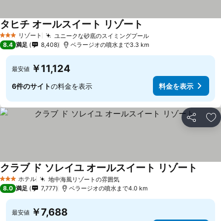
タヒチ オールスイート リゾート
リゾート
ユニークな砂底のスイミングプール
3 ホテルのランク
8.4
満足
8,408
ベラージオの噴水まで3.3 km
￥11,124
最安値
6件のサイト
の料金を表示
料金を表示
シェア
お
クラブ ド ソレイユ オールスイート リゾート
ホテル
地中海風リゾートの雰囲気
3 ホテルのランク
8.0
満足
7,777
ベラージオの噴水まで4.0 km
￥7,688
最安値