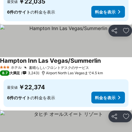
￥22,035
最安値
6件のサイト
の料金を表示
料金を表示
シェア
お
Hampton Inn Las Vegas/Summerlin
ホテル
素晴らしいフロントデスクのサービス
3 ホテルのランク
8.7
大満足
3,243
Airport North Las Vegasまで4.5 km
￥22,374
最安値
6件のサイト
の料金を表示
料金を表示
シェア
お