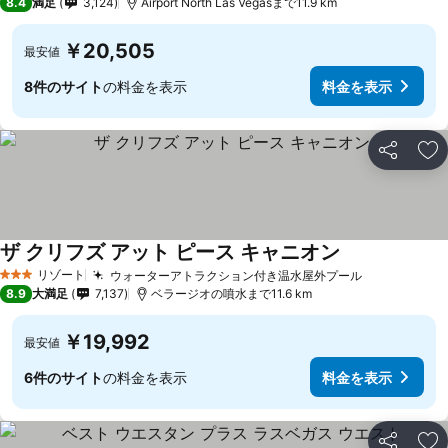
8.4
満足
3,124
Airport North Las Vegasまで11.9 km
￥20,505
最安値
8件のサイト
の料金を表示
料金を表示
シェア
お
ザ クリフズ アット ピース キャニオン
リゾート
ウォーターアトラクション付き温水屋外プール
3 ホテルのランク
8.9
大満足
7,137
ベラージオの噴水まで11.6 km
￥19,992
最安値
6件のサイト
の料金を表示
料金を表示