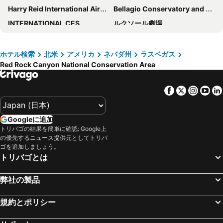
Harry Reid International Airport
Bellagio Conservatory and Botanical Garden
INTERNATIONAL CES
ルクソール劇場
トレジャー島
The D Las Vegas
South Point Showroom
ラスベガス プレミアム アウトレット ノース
ホテル検索
北米
アメリカ
ネバダ州
ラスベガス
Red Rock Canyon National Conservation Area
G2E
Eiffel Tower Experience at Paris Las Vegas
V Theatre
Airport North Las Vegas
Facebook
Twitter
Insta
Yo
Planet Hollywood - Las Vegas
PACKEXPO
Mandalay Bay Theater
LAS VEGAS JEWELRY & WATCH SHOW
Googleに追加
West Las Vegas
The Colosseum at Caesars Palace
トリバゴの結果を簡単に確認: Google上
の優先するニュース提供元としてトリバ
Flamingo Showroom
New York New York Roller Coaster
ゴを追加しましょう。
Hard Rock Café Las Vegas Strip
M&M's World Las Vegas
トリバゴとは
The District at Green Valley Ranch
Cinemark 16 Santa Fe Station
弊社の製品
Rio Las Vegas
LUXURY & PREMIERE
デスヴァレー国立公園
Via Bellagio
規約とポリシー
T-Mobile Arena
ISSA/INTERCLEAN NORTH AMERICA