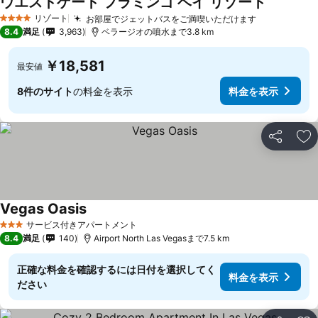
ウエストゲート フラミンゴ ベイ リゾート
リゾート
お部屋でジェットバスをご満喫いただけます
4 ホテルのランク
8.4
満足
3,963
ベラージオの噴水まで3.8 km
￥18,581
最安値
8件のサイト
の料金を表示
料金を表示
シェア
お
Vegas Oasis
サービス付きアパートメント
3 ホテルのランク
8.4
満足
140
Airport North Las Vegasまで7.5 km
正確な料金を確認するには日付を選択してく
料金を表示
ださい