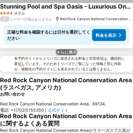
Stunning Pool and Spa Oasis - Luxurious One Story Retreat
ホテル
4 ホテルのランク
/
Red Rock Canyon National Conservation Areaまで18.3 km
ユーザー評価はありません
正確な料金を確認するには日付を選択してく
料金を表示
ださい
さらに表示
各予約サイトからトリバゴに提供される料金と空室状況は、継続的に
変化しています。そのためトリバゴでご覧になった情報と同じ内容
が、移動先の予約サイトにも表示されているとは限りません。
Red Rock Canyon National Conservation Area
(ラスベガス, アメリカ)
お問い合わせ
Red Rock Canyon National Conservation Area
,
89124
,
電話
:
+1(702)5155350
|
公式サイト
Red Rock Canyon National Conservation Area
に関するよくある質問
Red Rock Canyon National Conservation Areaがラスベガスで人気が