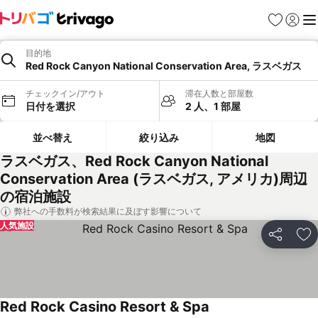
お気に入り
ログイ
メ
目的地
Red Rock Canyon National Conservation Area, ラスベガス
チェックイン/アウト
滞在人数と部屋数
日付を選択
2 人、1 部屋
並べ替え
絞り込み
地図
ラスベガス、Red Rock Canyon National
Conservation Area (ラスベガス, アメリカ)周辺
の宿泊施設
弊社への手数料が検索結果に及ぼす影響について
人気施設
シェア
お
Red Rock Casino Resort & Spa