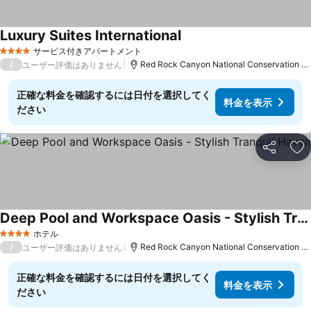
Luxury Suites International
サービス付きアパートメント
4 ホテルのランク
/
Red Rock Canyon National Conservation Areaまで17.4 km
ユーザー評価はありません
正確な料金を確認するには日付を選択してく
料金を表示
ださい
シェア
お
Deep Pool and Workspace Oasis - Stylish Tranquil Haven
ホテル
4 ホテルのランク
/
Red Rock Canyon National Conservation Areaまで18.7 km
ユーザー評価はありません
正確な料金を確認するには日付を選択してく
料金を表示
ださい