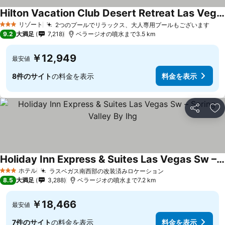
Hilton Vacation Club Desert Retreat Las Vegas
リゾート
2つのプールでリラックス、大人専用プールもございます
3 ホテルのランク
9.2
大満足
7,218
ベラージオの噴水まで3.5 km
￥12,949
最安値
8件のサイト
の料金を表示
料金を表示
シェア
お
Holiday Inn Express & Suites Las Vegas Sw – Spring Valley By Ihg
ホテル
ラスベガス南西部の改装済みロケーション
3 ホテルのランク
8.5
大満足
3,288
ベラージオの噴水まで7.2 km
￥18,466
最安値
7件のサイト
の料金を表示
料金を表示