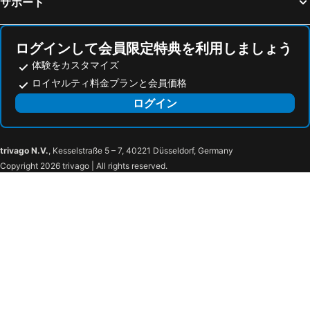
サポート
HDAW
CARTES AMERICA
Eiffel Tower
Bally's Avenue Shoppes
The Grand Canal Shoppes
Lied Discovery Children's Museum
ログインして会員限定特典を利用しましょう
Seven Hills
Aviation Nation Las Vegas Air Show
体験をカスタマイズ
ロイヤルティ料金プランと会員価格
Hoover Dam
Grand Canyon West Rim & Skywalk
ログイン
Rhyolite Ghost Town
Death Valley Scenic Byway
Lanikai Beach
Red Rock Canyon National Conservation Area
Regal Cinemas Red Rock Stadium 16 IMAX Movie Theate
Bonnie Springs Ranch
trivago N.V.
, Kesselstraße 5 – 7, 40221 Düsseldorf, Germany
Queensridge
Lake Las Vegas
Copyright 2026 trivago | All rights reserved.
Century 16 Suncoast
Boca Park
Grace In the Desert Episcopal Church
サマーリン
Alta Drive
Desert Shores
Magical Forest at Opportunity Village
Las Vegas Mini Gran Prix
Chinatown
Inn Zone Flamingo
Mountains Edge
The Orleans Showroom
Century Orleans 18 Movie Theater at Orleans Casino
Chinese New Year Celebration