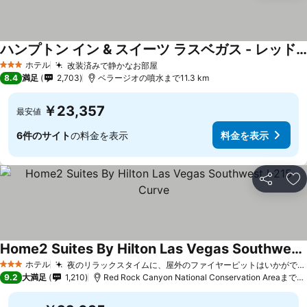
ハンプトン イン & スイーツ ラスベガス - レッド ロック / サマーリン
ホテル
改装済みで静かなお部屋
3 ホテルのランク
8.4
満足
2,703
ベラージオの噴水まで11.3 km
￥23,357
最安値
6件のサイト
の料金を表示
料金を表示
シェア
お
Home2 Suites By Hilton Las Vegas Southwest I-215 Curve
ホテル
夜のリラックスタイムに、屋外のファイヤーピットはいかがでしょうか
3 ホテルのランク
9.2
大満足
1,210
Red Rock Canyon National Conservation Areaまで15.2 km