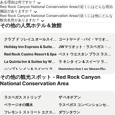
ある理由は何ですか？
Red Rock Canyon National Conservation Areaの近くにはどんな宿泊
施設がありますか？
Red Rock Canyon National Conservation Areaの近くには他にどんな
観光名所がありますか？
その他の人気ホテル＆旅館
クラブ ド ソレイユ オールスイート リゾート
コートヤード・バイ・マリオット・ラスベガス・サマーリン
Holiday Inn Express & Suites Las Vegas Sw – Spring Valley By Ihg
JWマリオット・ラスベガス・リゾート＆スパ
Red Rock Casino Resort & Spa
ベスト ウエスタン プラス ラスベガス ウエスト
La Quinta Inn & Suites by Wyndham Las Vegas Red Rock
ラ キンタ イン & スイーツ ラスベガス サマーリン テック
ハンプトン イン & スイーツ ラスベガス - レッド ロック / サマーリン
Hampton Inn Las Vegas/Summerlin
その他の観光スポット - Red Rock Canyon
National Conservation Area
ラスベガス ストリップ
ザ ベネチアン
ベラージオの噴水
ラスベガス コンベンションセンター
フレモント ストリート エクスペリエンス
ダウンタウン