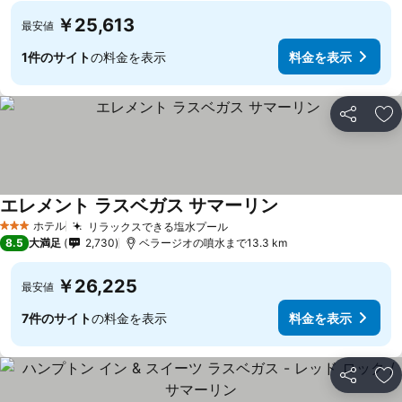
￥25,613
最安値
1件のサイト
の料金を表示
料金を表示
シェア
お
エレメント ラスベガス サマーリン
ホテル
リラックスできる塩水プール
3 ホテルのランク
8.5
大満足
2,730
ベラージオの噴水まで13.3 km
￥26,225
最安値
7件のサイト
の料金を表示
料金を表示
シェア
お