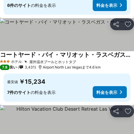
6件のサイト
の料金を表示
料金を表示
シェア
お
コートヤード・バイ・マリオット・ラスベガス・サマーリン
ホテル
屋外温水プールとホットタブ
3 ホテルのランク
7.8
良い
3,431
Airport North Las Vegasまで4.6 km
￥15,234
最安値
7件のサイト
の料金を表示
料金を表示
シェア
お