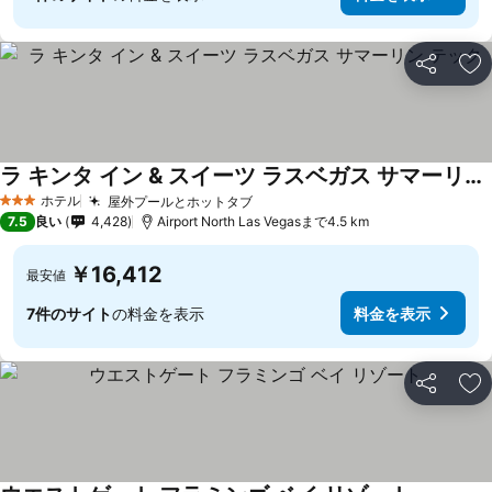
シェア
お
ラ キンタ イン & スイーツ ラスベガス サマーリン テック
ホテル
屋外プールとホットタブ
3 ホテルのランク
7.5
良い
4,428
Airport North Las Vegasまで4.5 km
￥16,412
最安値
7件のサイト
の料金を表示
料金を表示
シェア
お