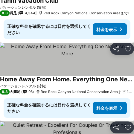
Tahiti Vacation Club
バケーションレンタル (貸切)
8.3
満足
4,344
Red Rock Canyon National Conservation Areaまで19.7 km
正確な料金を確認するには日付を選択してく
料金を表示
ださい
シェア
お
Home Away From Home. Everything One Need And More
バケーションレンタル (貸切)
8.8
大満足
96
Red Rock Canyon National Conservation Areaまで11.9 km
正確な料金を確認するには日付を選択してく
料金を表示
ださい
シェア
お