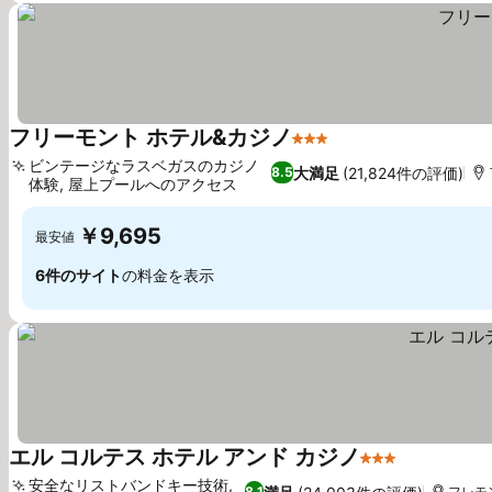
フリーモント ホテル&カジノ
3 ホテルのランク
料金を表示
ビンテージなラスベガスのカジノ
大満足
(21,824件の評価)
8.5
体験, 屋上プールへのアクセス
料金を表示
￥9,695
最安値
6件のサイト
の料金を表示
エル コルテス ホテル アンド カジノ
3 ホテルのラン
料金を表示
安全なリストバンドキー技術,
8.1
フレモ