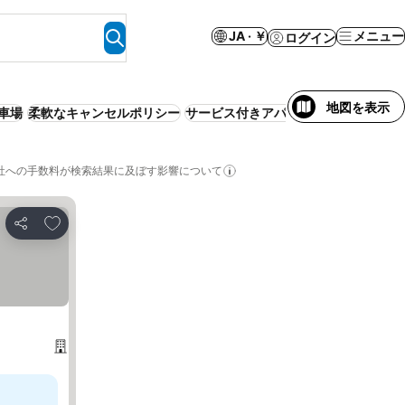
JA · ￥
メニュー
ログイン
地図を表示
車場
柔軟なキャンセルポリシー
サービス付きアパートメント
エアコ
社への手数料が検索結果に及ぼす影響について
お気に入りに追加
シェア