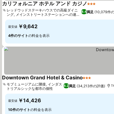
カリフォルニア ホテル アンド カジノ
3 ホテルのラ
料金を表
レッドウッドステーキハウスでの高級ダイニ
満足
(10,079件
8.4
ング, メインストリートステーションへの連絡
料金を表示
通路
￥9,642
最安値
4件のサイト
の料金を表示
Downtown Grand Hotel & Casino
3 ホテルのラン
料金を表示
モブミュージアムに隣接, インダス
満足
(34,213件の評価)
8.2
T
トリアルシックな都市の個性
料金を表示
￥14,426
最安値
10件のサイト
の料金を表示