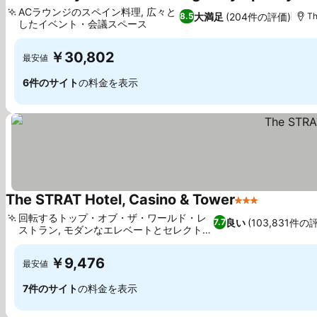
ACラウンジのスペイン料理, 広々と
大満足
(204件の評価)
8.5
Th
したイベント・会議スペース
料金を表示
￥30,802
最安値
6件のサイト
の料金を表示
The STRAT Hotel, Casino & Tower
3 ホテルのラン
料金を表示
回転するトップ・オブ・ザ・ワールド・レ
良い
(103,831件の
7.7
ストラン, モダンなエレベートとセレクトル
料金を表示
ーム
￥9,476
最安値
7件のサイト
の料金を表示