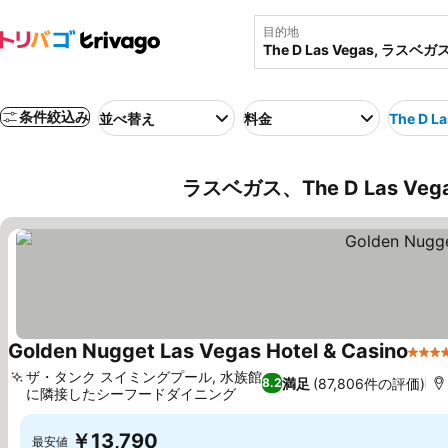
目的地
条件絞込み
並べ替え
料金
The D L
ラスベガス、The D Las V
Golden Nugget Las Vegas Hotel & Casino
4 
ザ・タンク スイミングプール, 水族館
満足
(87,806件の評価)
8.2
に隣接したシーフードダイニング
料金を表示
￥13,790
最安値