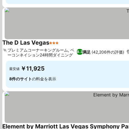
The D Las Vegas
3 ホテルのランク
料金を表示
プレミアムコーナーキングルーム, ベ
満足
(42,206件の評価)
8.3
ーコンネイション24時間ダイニング
料金を表示
￥11,925
最安値
8件のサイト
の料金を表示
Element by Marriott Las Vegas Symphony Pa