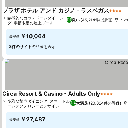
プラザ ホテル アンド カジノ - ラスベガス
4 ホテ
料
象徴的なガラスドームダイニン
良い
(45,214件の評価)
7.9
フレモ
グ, 季節限定の屋上プール
料金を表示
￥10,064
最安値
8件のサイト
の料金を表示
Circa Resort & Casino - Adults Only
4 ホテルの
料金を
多彩な館内ダイニング, スマートル
大満足
(20,824件の評価)
8.6
ームテクノロジーとデザイン
料金を表示
￥27,487
最安値