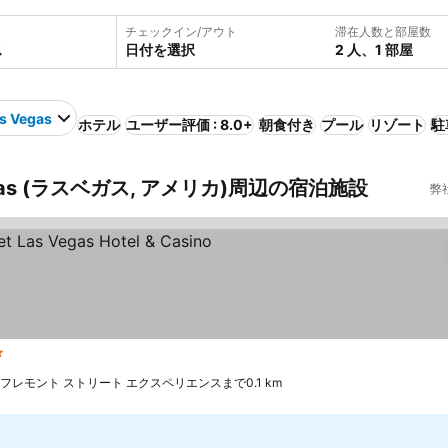
チェックイン/アウト
滞在人数と部屋数
日付を選択
2 人、1 部屋
as Vegas
ホテル
ユーザー評価 : 8.0+
朝食付き
プール
リゾート
駐
egas (ラスベガス, アメリカ)周辺の宿泊施設
弊
ホテルのランク
料金を表示
フレモント ストリート エクスペリエンスまで0.1 km