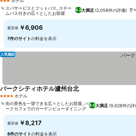
ホテル
3 ホテルのランク
スパサービスとフットバス, スチー
大満足
(2,058件の評価)
9.2
N
ムバス付きの広々としたお部屋
料金を表示
￥6,906
最安値
7件のサイト
の料金を表示
人気施設
パークシティホテル瀘州台北
料金を表示
ホテル
4 ホテルのランク
街の景色を一望できる広々としたお部屋, パ
大満足
(9,628件の評
9.0
ークカフェでのガーデンビューダイニング
料金を表示
￥8,217
最安値
8件のサイト
の料金を表示