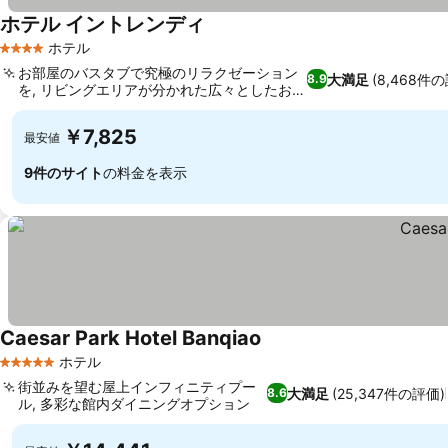
ホテル イントレンディ
料金を表示
ホテル
4 ホテルのランク
お部屋のバスタブで究極のリラクゼーション
大満足
(8,468件
8.9
を, リビングエリアが分かれた広々としたお部
料金を表示
屋
￥7,825
最安値
9件のサイト
の料金を表示
Caesar Park Hotel Banqiao
料金を表示
ホテル
5 ホテルのランク
街並みを望む屋上インフィニティプー
大満足
(25,347件の評価)
8.6
ル, 多彩な館内ダイニングオプション
料金を表示