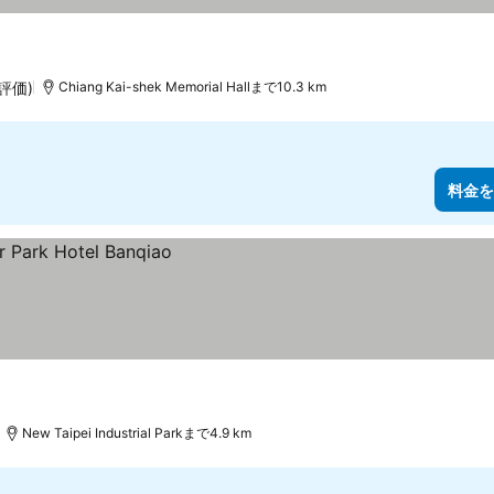
の評価)
Chiang Kai-shek Memorial Hallまで10.3 km
料金を
New Taipei Industrial Parkまで4.9 km