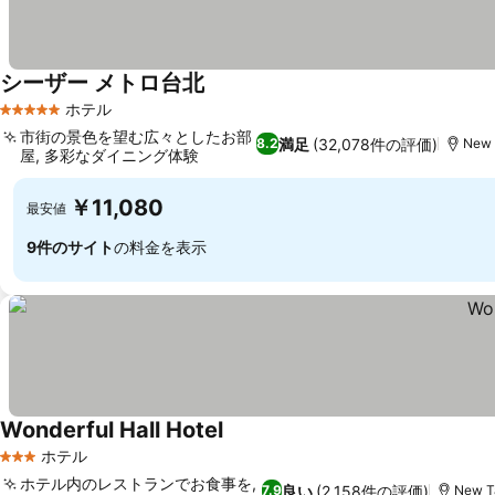
シーザー メトロ台北
料金を表示
ホテル
5 ホテルのランク
市街の景色を望む広々としたお部
満足
(32,078件の評価)
8.2
New 
屋, 多彩なダイニング体験
料金を表示
￥11,080
最安値
9件のサイト
の料金を表示
Wonderful Hall Hotel
料金を表示
ホテル
3 ホテルのランク
ホテル内のレストランでお食事を,
良い
(2,158件の評価)
7.9
New Ta