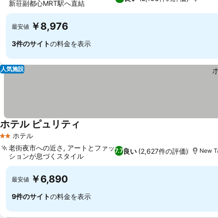
新荘副都心MRT駅へ直結
料金を表示
￥8,976
最安値
3件のサイト
の料金を表示
人気施設
ホテル ピュリティ
料金を表示
ホテル
2 ホテルのランク
老街夜市への近さ, アートとファッ
良い
(2,627件の評価)
7.7
New Ta
ションが息づくスタイル
料金を表示
￥6,890
最安値
9件のサイト
の料金を表示