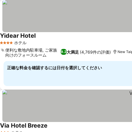
Yidear Hotel
料金を表示
ホテル
4 ホテルのランク
便利な敷地内駐車場, ご家族
大満足
(4,769件の評価)
9.2
New Tai
向けのフォースルーム
料金を表示
正確な料金を確認するには日付を選択してください
Via Hotel Breeze
料金を表示