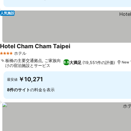
人気施設
Hotel Cham Cham Taipei
料金を表示
ホテル
4 ホテルのランク
板橋の主要交通拠点, ご家族向
大満足
(19,551件の評価)
8.9
New T
けの宿泊施設とサービス
料金を表示
￥10,271
最安値
8件のサイト
の料金を表示