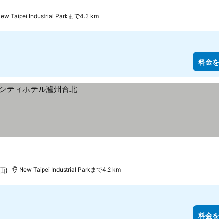
ew Taipei Industrial Parkまで4.3 km
料金を
価)
New Taipei Industrial Parkまで4.2 km
料金を