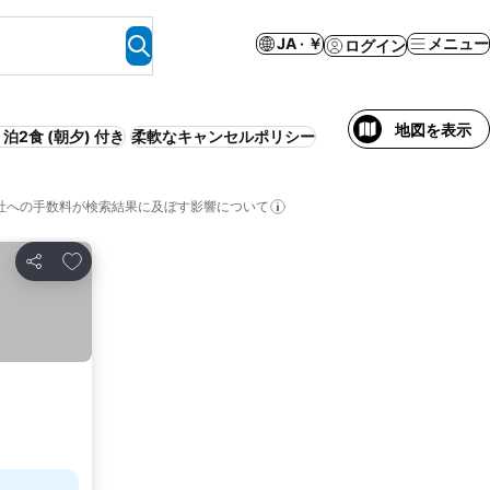
JA · ￥
メニュー
ログイン
地図を表示
泊2食 (朝夕) 付き
柔軟なキャンセルポリシー
社への手数料が検索結果に及ぼす影響について
お気に入りに追加
シェア