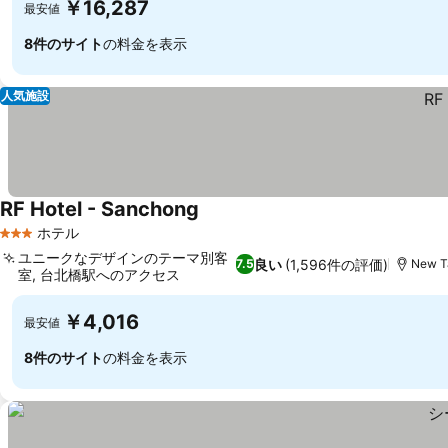
￥16,287
最安値
8件のサイト
の料金を表示
人気施設
RF Hotel - Sanchong
料金を表示
ホテル
3 ホテルのランク
ユニークなデザインのテーマ別客
良い
(1,596件の評価)
7.5
New Ta
室, 台北橋駅へのアクセス
料金を表示
￥4,016
最安値
8件のサイト
の料金を表示