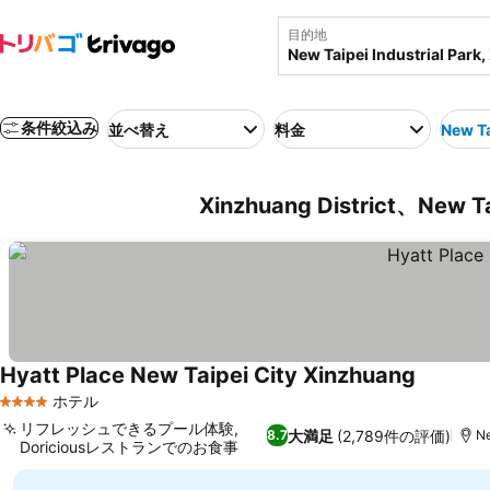
目的地
条件絞込み
並べ替え
料金
New Ta
Xinzhuang District、New 
Hyatt Place New Taipei City Xinzhuang
料金を表
ホテル
4 ホテルのランク
リフレッシュできるプール体験,
大満足
(2,789件の評価)
8.7
Ne
Doriciousレストランでのお食事
料金を表示