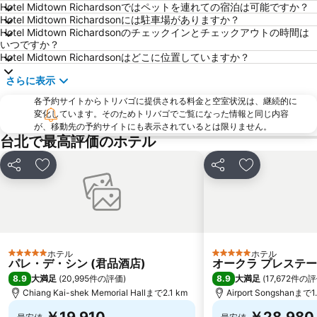
Hotel Midtown Richardsonではペットを連れての宿泊は可能ですか？
Eastern District of Taipei
Minquan W. Road MRT Station
Hotel Midtown Richardsonには駐車場がありますか？
Hotel Midtown Richardsonのチェックインとチェックアウトの時間は
Shipei MRT Station
Jiaoxi Train Station
いつですか？
Datong District
Shilin Night Market
Hotel Midtown Richardsonはどこに位置していますか？
Zhongxiao Xinsheng MRT Station
Taipei World Trade Center
さらに表示
Yuanshan Station
Sandao Temple MRT Station
各予約サイトからトリバゴに提供される料金と空室状況は、継続的に
変化しています。そのためトリバゴでご覧になった情報と同じ内容
Wulai Hot Spring
Shilin District
が、移動先の予約サイトにも表示されているとは限りません。
Zhongxiao Fuxing MRT Station
Dahu Park MRT Station
台北で最高評価のホテル
Dingxi MRT Station
New Taipei Industrial Park
シェア
お気に入りに追加
シェア
お気に入りに
Guting MRT Station
Jiangzicui MRT Station
Nanshijiao MRT Station
Taoyuan Train Station
Zhongxiao Dunhua MRT Station
Xinbeitou
Yangmingshan
Taoyuan High Speed Rail Station
ホテル
ホテル
5 ホテルのランク
5 ホテルのランク
Longshan Temple
Nangang District
パレ・デ・シン (君品酒店)
オークラ プレステー
8.9
8.9
大満足
(
20,995件の評価
)
大満足
(
17,672件の
Taipei World Trade Center Nangang Exhibition Hall
Shi-Da Night Market
Chiang Kai-shek Memorial Hallまで2.1 km
Airport Songshanまで1
Xiaobitan MRT Station
Zhongli Train Station
￥19,910
￥28,980