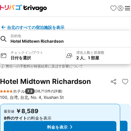
お気に入り
ログイ
メ
台北のすべての宿泊施設を表示
目的地
Hotel Midtown Richardson
チェックイン/アウト
滞在人数と部屋数
日付を選択
2 人、1 部屋
弊社への手数料が検索結果に及ぼす影響について
Hotel Midtown Richardson
シェア
お
ホテル
7.3
(
38,713件の評価
)
4 ホテルのランク
100, 台湾, 台北, No. 4, Xiushan St
￥8,589
￥8,589
最安値
最安値
8件のサイト
の料金を表示
8件のサイト
の料金を表示
料金を表示
料金を表示