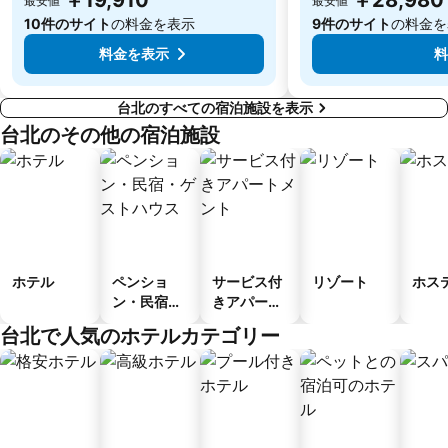
最安値
最安値
10件のサイト
の料金を表示
9件のサイト
の料金を
料金を表示
料
台北のすべての宿泊施設を表示
台北のその他の宿泊施設
ホテル
ペンショ
サービス付
リゾート
ホス
ン・民宿・
きアパート
ゲストハウ
メント
台北で人気のホテルカテゴリー
ス