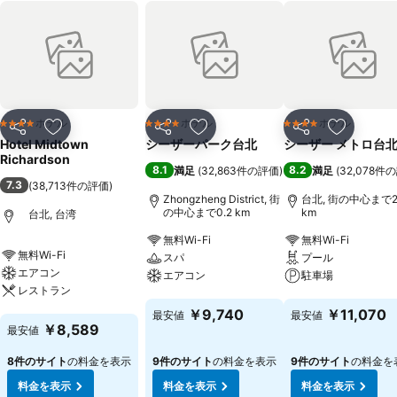
ホテル
ホテル
ホテル
4 ホテルのランク
4 ホテルのランク
4 ホテルのランク
シェア
お気に入りに追加
シェア
お気に入りに追加
シェア
お気に入
Hotel Midtown
シーザーパーク台北
シーザー メトロ台
Richardson
8.1
8.2
満足
(
32,863件の評価
)
満足
(
32,078件
7.3
(
38,713件の評価
)
Zhongzheng District, 街
台北, 街の中心まで2
の中心まで0.2 km
km
台北, 台湾
無料Wi-Fi
無料Wi-Fi
無料Wi-Fi
スパ
プール
エアコン
エアコン
駐車場
レストラン
料金を表示
料金を表示
￥9,740
￥11,070
最安値
最安値
料金を表示
￥8,589
最安値
8件のサイト
の料金を表示
9件のサイト
の料金を表示
9件のサイト
の料金を
料金を表示
料金を表示
料金を表示