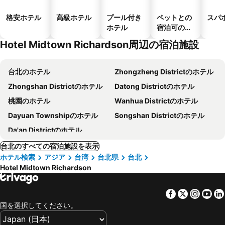
格安ホテル
高級ホテル
プール付き
ペットとの
スパ
ホテル
宿泊可のホ
テル
Hotel Midtown Richardson周辺の宿泊施設
台北のホテル
Zhongzheng Districtのホテル
Zhongshan Districtのホテル
Datong Districtのホテル
桃園のホテル
Wanhua Districtのホテル
Dayuan Townshipのホテル
Songshan Districtのホテル
Da'an Districtのホテル
台北のすべての宿泊施設を表示
ホテル検索
アジア
台湾
台北県
台北
Hotel Midtown Richardson
Facebook
Twitter
Insta
Yo
国を選択してください。