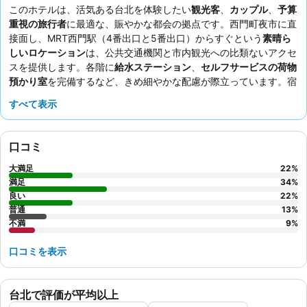
このホテルは、活気ある台北を体験したい
観光客
、
カップル
、
予算
重視の旅行者
に最適な、賑やかな都会の拠点です。西門町夜市に直
接面し、MRT西門駅（4番出口と5番出口）からすぐという
素晴ら
しいロケーション
は、公共交通機関と市内観光への比類ないアクセ
スを提供します。各階に
給水ステーション
、
セルフサービスの荷物
預かり室
を完備するなど、きめ細やかな配慮が際立っています。宿
泊客は、
スタッフの親切さ
と、台湾料理の specialties を豊富に取
すべて表示
り揃えた種類豊富な
朝食ビュッフェ
を一貫して高く評価していま
す。ユニークなサービスとして、到着時に
インスタントラーメン、
コーラ、ビールが無料で提供
されます。
口コミ
大満足
22
%
満足
34
%
良い
22
%
普通
13
%
不満
9
%
口コミを表示
台北で評価が平均以上