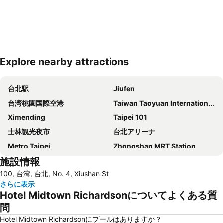
Explore nearby attractions
地図を拡大
台北駅
Jiufen
台湾桃園国際空港
Taiwan Taoyuan International Airport
Ximending
Taipei 101
士林観光夜市
台北アリーナ
Metro Taipei
Zhongshan MRT Station
施設情報
Airport Songshan
Xinbeitou
100, 台湾, 台北, No. 4, Xiushan St
Taipei Bridge MRT Station
Daan Park
さらに表示
龍山寺
Tamsui MRT Station
Hotel Midtown Richardsonについてよくある質
Taipei City Hall
Beitou Hot Spring
問
Daan District
Songshan District
Hotel Midtown Richardsonにプールはありますか？