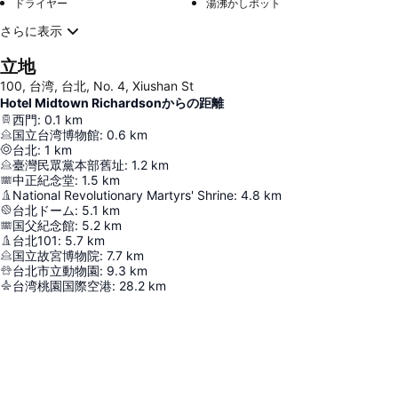
ドライヤー
湯沸かしポット
さらに表示
立地
100, 台湾, 台北, No. 4, Xiushan St
Hotel Midtown Richardsonからの距離
西門
:
0.1
km
国立台湾博物館
:
0.6
km
台北
:
1
km
臺灣民眾黨本部舊址
:
1.2
km
中正紀念堂
:
1.5
km
National Revolutionary Martyrs' Shrine
:
4.8
km
台北ドーム
:
5.1
km
国父紀念館
:
5.2
km
台北101
:
5.7
km
国立故宮博物院
:
7.7
km
台北市立動物園
:
9.3
km
台湾桃園国際空港
:
28.2
km