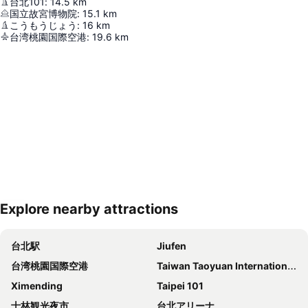
台北101
:
14.5
km
国立故宮博物院
:
15.1
km
こうもうじょう
:
16
km
台湾桃園国際空港
:
19.6
km
Explore nearby attractions
地図を拡大
台北駅
Jiufen
台湾桃園国際空港
Taiwan Taoyuan International Airport
Ximending
Taipei 101
士林観光夜市
台北アリーナ