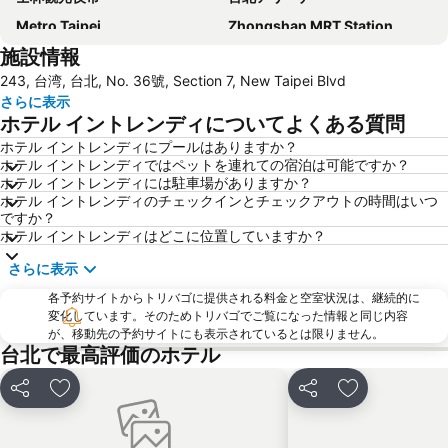
Metro Taipei
Zhongshan MRT Station
施設情報
Airport Songshan
Xinbeitou
243, 台湾, 台北, No. 36號, Section 7, New Taipei Blvd
Taipei Bridge MRT Station
Daan Park
さらに表示
龍山寺
Tamsui MRT Station
ホテル イントレンディについてよくある質問
Taipei City Hall
Beitou Hot Spring
ホテル イントレンディにプールはありますか？
ホテル イントレンディではペットを連れての宿泊は可能ですか？
Daan District
Songshan District
ホテル イントレンディには駐車場がありますか？
Eastern District of Taipei
Minquan W. Road MRT Station
ホテル イントレンディのチェックインとチェックアウトの時間はいつ
ですか？
Shipei MRT Station
Jiaoxi Train Station
ホテル イントレンディはどこに位置していますか？
Datong District
Shilin Night Market
さらに表示
Zhongxiao Xinsheng MRT Station
Taipei World Trade Center
各予約サイトからトリバゴに提供される料金と空室状況は、継続的に
Yuanshan Station
Sandao Temple MRT Station
変化しています。そのためトリバゴでご覧になった情報と同じ内容
が、移動先の予約サイトにも表示されているとは限りません。
Wulai Hot Spring
Shilin District
台北で最高評価のホテル
Zhongxiao Fuxing MRT Station
Dahu Park MRT Station
シェア
お気に入りに追加
シェア
お気に入りに
New Taipei Industrial Park
Dingxi MRT Station
Jiangzicui MRT Station
Nanshijiao MRT Station