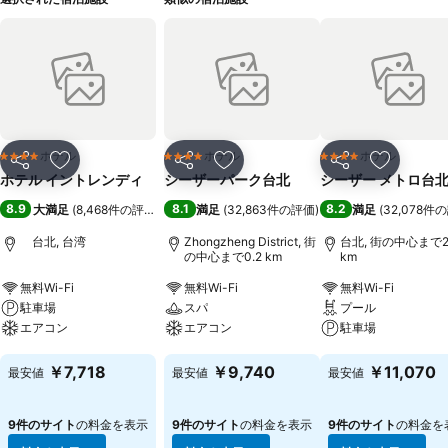
ホテル
ホテル
ホテル
4 ホテルのランク
4 ホテルのランク
4 ホテルのランク
シェア
お気に入りに追加
シェア
お気に入りに追加
シェア
お気に入
ホテル イントレンディ
シーザーパーク台北
シーザー メトロ台
8.9
8.1
8.2
大満足
(
8,468件の評価
)
満足
(
32,863件の評価
)
満足
(
32,078件
台北, 台湾
Zhongzheng District, 街
台北, 街の中心まで2
の中心まで0.2 km
km
無料Wi-Fi
無料Wi-Fi
無料Wi-Fi
駐車場
スパ
プール
エアコン
エアコン
駐車場
料金を表示
料金を表示
料金を表示
￥7,718
￥9,740
￥11,070
最安値
最安値
最安値
9件のサイト
の料金を表示
9件のサイト
の料金を表示
9件のサイト
の料金を