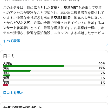
このホテルは、特に
広々とした客室
と、
空港MRT
を経由して空港
へのアクセスが便利なことで知られ、思い出に残る滞在を提供して
います。快適な乗り継ぎを求める
空港利用者
、地元の大学に近いこ
とから
ビジネス客
、近隣の会場で開催されるイベントに参加する
コ
ンサート参加者
にとって、最適な選択肢です。お客様は一様に、ホ
テルの清潔さ、快適な宿泊施設、スタッフによる卓越したサービス
を高く評価しています。ご宿泊を計画される方は、騒音に敏感な場
すべて表示
合はMRTの線路から離れた部屋をリクエストし、到着時に提供され
る無料のコールドブリューティーをご利用になることをお勧めしま
す。
口コミ
大満足
60
%
満足
27
%
良い
7
%
普通
1
%
不満
5
%
口コミを表示
台北で評価が平均以上