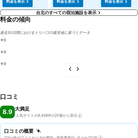
料金を表示
料金を表示
料金を表示
台北のすべての宿泊施設を表示
料金の傾向
過去30日間におけるトリバゴの最安値に基づくデータ
￥0
￥0
￥0
口コミ
大満足
8.9
人気サイトの8,468件の評価から算出
口コミの概要
100+件の口コミからAIが要約 · 最終更新日 : 9 Jun 2026