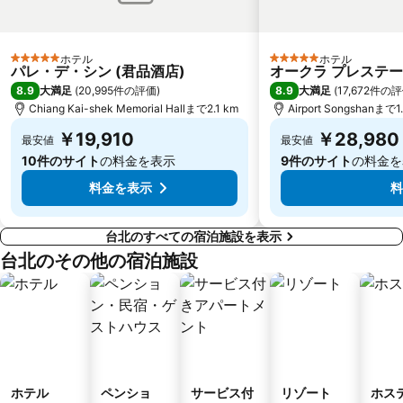
Guting MRT Station
Taoyuan Train Station
Zhongxiao Dunhua MRT Station
Xinbeitou
ホテル
ホテル
Yangmingshan
Taoyuan High Speed Rail Station
5 ホテルのランク
5 ホテルのランク
パレ・デ・シン (君品酒店)
オークラ プレステー
Longshan Temple
Nangang District
8.9
8.9
大満足
(
20,995件の評価
)
大満足
(
17,672件の
Chiang Kai-shek Memorial Hallまで2.1 km
Airport Songshanまで1
Taipei World Trade Center Nangang Exhibition Hall
Shi-Da Night Market
￥19,910
￥28,980
最安値
最安値
Xiaobitan MRT Station
Zhongli Train Station
10件のサイト
の料金を表示
9件のサイト
の料金を
料金を表示
料
台北のすべての宿泊施設を表示
台北のその他の宿泊施設
ホテル
ペンショ
サービス付
リゾート
ホス