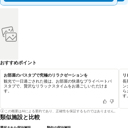
おすすめポイント
お部屋のバスタブで究極のリラクゼーションを
リ
観光で一日過ごされた後は、お部屋の快適なプライベートバ
長
スタブで、贅沢なリラックスタイムをお過ごしいただけま
ン
す。
ら
す
この概要はAIによる要約であり、正確性を保証するものではありません。
類似施設と比較
選択された宿泊施設
類似の宿泊施設