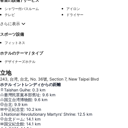
客室の設備 / サービス
シャワー付バスルーム
アイロン
テレビ
ドライヤー
さらに表示
スポーツ設備
フィットネス
ホテルのテーマ / タイプ
デザイナーズホテル
立地
243, 台湾, 台北, No. 36號, Section 7, New Taipei Blvd
ホテル イントレンディからの距離
Taishan Guihe
:
0.3
km
臺灣民眾黨本部舊址
:
9.6
km
国立台湾博物館
:
9.6
km
台北
:
9.9
km
中正紀念堂
:
10.2
km
National Revolutionary Martyrs' Shrine
:
12.5
km
台北ドーム
:
14.1
km
国父紀念館
:
14.1
km