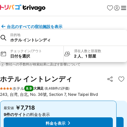
お気に入り
ログイ
メ
台北のすべての宿泊施設を表示
目的地
ホテル イントレンディ
チェックイン/アウト
滞在人数と部屋数
日付を選択
2 人、1 部屋
弊社への手数料が検索結果に及ぼす影響について
ホテル イントレンディ
シェア
お
ホテル
8.9
大満足
(
8,468件の評価
)
4 ホテルのランク
243, 台湾, 台北, No. 36號, Section 7, New Taipei Blvd
￥7,718
￥7,718
最安値
最安値
9件のサイト
の料金を表示
9件のサイト
の料金を表示
料金を表示
料金を表示