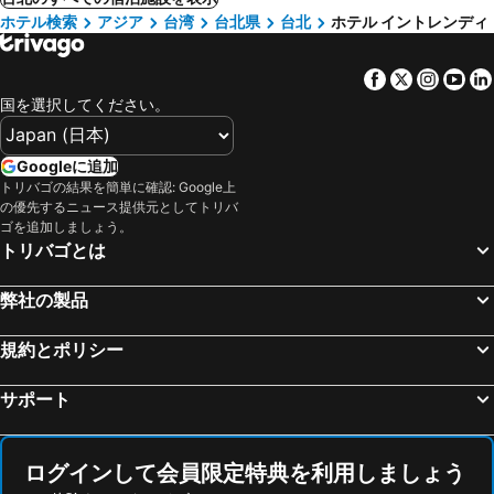
ホテル検索
アジア
台湾
台北県
台北
ホテル イントレンディ
Facebook
Twitter
Insta
Yo
国を選択してください。
Googleに追加
トリバゴの結果を簡単に確認: Google上
の優先するニュース提供元としてトリバ
ゴを追加しましょう。
トリバゴとは
弊社の製品
規約とポリシー
サポート
ログインして会員限定特典を利用しましょう