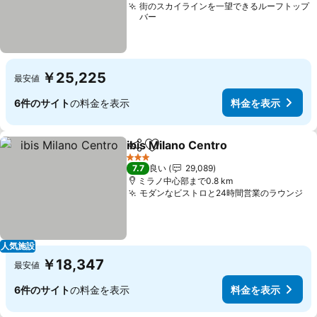
街のスカイラインを一望できるルーフトップ
バー
￥25,225
最安値
6件のサイト
の料金を表示
料金を表示
ibis Milano Centro
シェア
お気に入りに追加
料金を
3 ホテルのランク
7.7
良い
29,089
ミラノ中心部まで0.8 km
モダンなビストロと24時間営業のラウンジ
料
人気施設
￥18,347
最安値
6件のサイト
の料金を表示
料金を表示