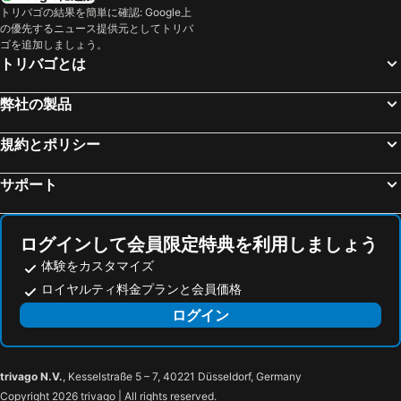
ボローニャ・ボルゴ・パニゴーレ空港
Genova in Tour
トリバゴの結果を簡単に確認: Google上
Hotel Galileo
Palazzo Loreto Hotel Milano
の優先するニュース提供元としてトリバ
Interlaken Classics
コモ湖
Hotel Rio
Windsor Hotel Milano
ゴを追加しましょう。
トリバゴとは
Bergamo Città Alta
San Babila
ルーム メイト ジュリア
ホテル デリ アルチンボルディ
Duomo Metro Station
Piazza della Vittoria
ホテル ラファエロ
Hotel Eva
弊社の製品
St Moritzersee
カペル橋
ウナ ホテル クザー二
ウナ ホテル センチュリー
フィエラミラノシティ
Breuil-Cervinia
規約とポリシー
ホテル XXII マルゾー
aparto Milan Ripamonti
Porta Venezia
オーリオ・アル・セーリオ空港
Duo Milan Porta Nuova, a Tribute Portfolio Hotel
Hyatt Centric Milan Centrale
サポート
Caiazzo Metro Station
旧市街
INNSiDE Milano Torre GalFa
Hotel Marconi
Mediolanum Forum
Wengen Bahnhof
NH Collection Milano Porta Nuova
アウリーガ ホテル
ログインして会員限定特典を利用しましょう
Museo del Duomo di Milano
サンタ・マリア・デッレ・グラツィエ教会
エクセルシオール ホテル ガリア ラグジュアリー コレクション ホテル ミラノ
ホテル チェルヴォ ミラノ
体験をカスタマイズ
Stazione Milano Lambrate
Lotto - Fieramilanocity Metro Station
Leonardo Milano Centrale
ホテル プリンシペ ディ サヴォイア
ロイヤルティ料金プランと会員価格
Hauptbahnhof Luzern
Sils Maria
Milano Verticale | UNA Esperienze
Avani Palazzo Moscova Milan Hotel
ログイン
Central Station
Veronafiere
ME ミラノ - イル デュッカ
ホテル スポーティング コローニョ
Gioia Metro Station
Palazzo Lombardia
Hotel Repubblica
Hotel Ares Milano ***
Isola Metro Station
Chiesa Cattolica Parrocchiale San Gioachimo
21 House of Stories Navigli
イビス スタイルズ ミラノ メレナノ
trivago N.V.
, Kesselstraße 5 – 7, 40221 Düsseldorf, Germany
Copyright 2026 trivago | All rights reserved.
Soprano
Isola