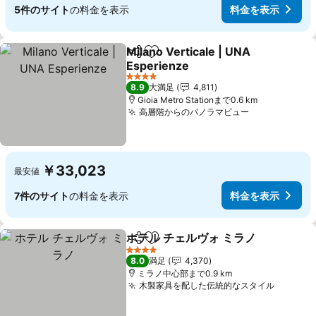
5件のサイト
の料金を表示
料金を表示
Milano Verticale | UNA
シェア
お気に入りに追加
Esperienze
料金を表示
4 ホテルのランク
8.9
大満足
4,811
Gioia Metro Stationまで0.6 km
高層階からのパノラマビュー
料金を表示
￥33,023
最安値
7件のサイト
の料金を表示
料金を表示
ホテル チェルヴォ ミラノ
シェア
お気に入りに追加
料
4 ホテルのランク
8.0
満足
4,370
ミラノ中心部まで0.9 km
木製家具を配した伝統的なスタイル
料金を