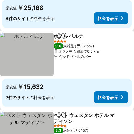
￥25,168
最安値
6件のサイト
の料金を表示
料金を表示
ホテル ベルナ
シェア
お気に入りに追加
料金を表示
4 ホテルのランク
9.0
大満足
17,557
ミラノ中心部まで0.3 km
ウッドパネルのバー
料金を表示
￥15,632
最安値
7件のサイト
の料金を表示
料金を表示
ベスト ウェスタン ホテル マ
シェア
お気に入りに追加
ディソン
料金を表示
4 ホテルのランク
8.3
満足
6,157