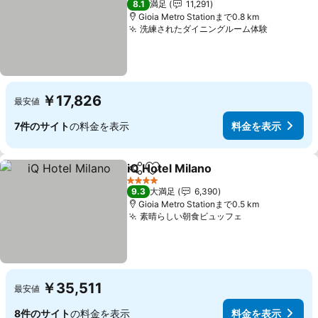
8.1
満足
11,291
Gioia Metro Stationまで0.8 km
洗練されたダイニングルーム体験
料金を表
￥17,826
最安値
7件のサイト
の料金を表示
料金を表示
iQ Hotel Milano
シェア
お気に入りに追加
料金を表示
4 ホテルのランク
9.3
大満足
6,390
Gioia Metro Stationまで0.5 km
素晴らしい朝食ビュッフェ
料金を表示
￥35,511
最安値
8件のサイト
の料金を表示
料金を表示