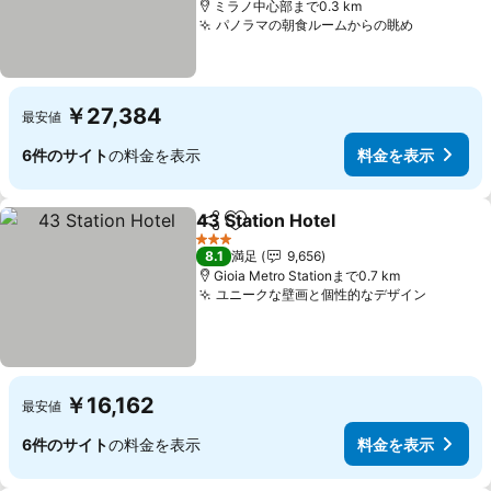
ミラノ中心部まで0.3 km
パノラマの朝食ルームからの眺め
料金を表
￥27,384
最安値
6件のサイト
の料金を表示
料金を表示
43 Station Hotel
シェア
お気に入りに追加
料金を表
3 ホテルのランク
8.1
満足
9,656
Gioia Metro Stationまで0.7 km
ユニークな壁画と個性的なデザイン
料金を
￥16,162
最安値
6件のサイト
の料金を表示
料金を表示