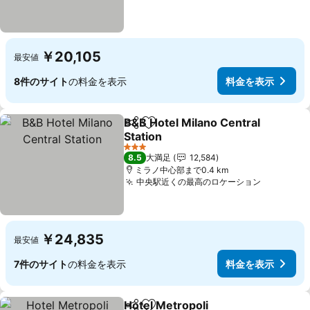
￥20,105
最安値
8件のサイト
の料金を表示
料金を表示
B&B Hotel Milano Central
シェア
お気に入りに追加
Station
料金を表示
3 ホテルのランク
8.5
大満足
12,584
ミラノ中心部まで0.4 km
中央駅近くの最高のロケーション
料金を表
￥24,835
最安値
7件のサイト
の料金を表示
料金を表示
Hotel Metropoli