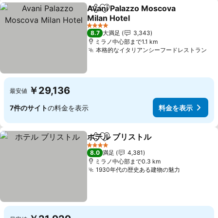
Avani Palazzo Moscova
シェア
お気に入りに追加
Milan Hotel
料金を表示
4 ホテルのランク
8.7
大満足
3,343
ミラノ中心部まで1.1 km
本格的なイタリアンシーフードレストラン
料
￥29,136
最安値
7件のサイト
の料金を表示
料金を表示
ホテル ブリストル
シェア
お気に入りに追加
料金を表
4 ホテルのランク
8.0
満足
4,381
ミラノ中心部まで0.3 km
1930年代の歴史ある建物の魅力
料金を表