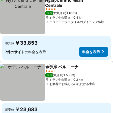
Hyatt Centric Milan
シェア
お気に入りに追加
Centrale
料金を表示
4 ホテルのランク
8.6
大満足
6,111
ミラノ中心部まで0.4 km
ニューヨークスタイルのダイニング体験
料金
￥33,853
最安値
7件のサイト
の料金を表示
料金を表示
ホテル ベルニーナ
シェア
お気に入りに追加
料金を表
3 ホテルのランク
8.3
満足
5,923
ミラノ中心部まで0.2 km
お客様にお楽しみいただける中庭
料金を表
￥23,683
最安値