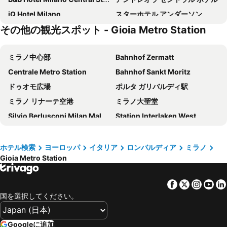
iQ Hotel Milano
スターホテル アンダーソン
その他の観光スポット - Gioia Metro Station
Hotel Metropoli
ibis Milano Centro
イデア ホテル ミラノ サン シーロ
Glam Milano
ミラノ中心部
Bahnhof Zermatt
スターホテルズ E.c.ho.
B&B HOTEL Milano Ornato
Centrale Metro Station
Bahnhof Sankt Moritz
Joy 124 Hotel Milano
Hd8 Hotel Milano
ドゥオモ広場
ポルタ ガリバルディ駅
NYX Milan
Brunelleschi Hotel
ミラノ リナーテ空港
ミラノ大聖堂
43 Station Hotel
Just Hotel Milano
Silvio Berlusconi Milan Malpensa Airport
Station Interlaken West
ホテル ベルニーナ
Holiday Inn Milan - Garibaldi Station by IHG
Cadorna – Triennale Metro Station
Station Interlaken East
IH Hotels Milano Centrale
ホテル メディオラヌム
Milano Certosa
Zermatt Marathon
J24 Hotel Milano
ホテル ザ ベスト
ホテル検索
ヨーロッパ
イタリア
ロンバルディア
ミラノ
Gioia Metro Station
Verbier Festival
Brera
ベスト ウェスタン ホテル マディソン
ホテル チェントラーレ
Stazione di Bergamo
Verona Porta Nuova
Hilton Milan
Albergo Corvetto Corso Lodi
Facebook
Twitter
Insta
Yo
La Spezia Central Station
アレーナ・ディ・ヴェローナ
Hotel Stradivari
iH ホテルズ ミラノ ジョイア
国を選択してください。
Centro Direzionale di Milano
ジェノヴァ＝セストリ空港
アルマーニ ホテル ミラノ
eco Hotel Milano & BioRiso Restaurant
ルツェルン湖
Luzerner Rathaus
Doria Grand Hotel
Hotel Montecarlo
Googleに追加