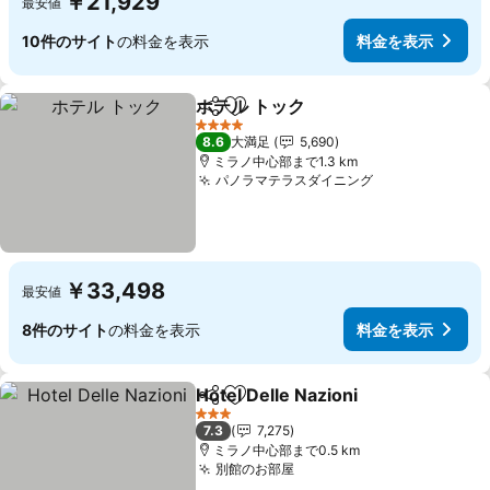
￥21,929
最安値
10件のサイト
の料金を表示
料金を表示
ホテル トック
シェア
お気に入りに追加
料金を表示
4 ホテルのランク
8.6
大満足
5,690
ミラノ中心部まで1.3 km
パノラマテラスダイニング
料金を表示
￥33,498
最安値
8件のサイト
の料金を表示
料金を表示
Hotel Delle Nazioni
シェア
お気に入りに追加
料金を
3 ホテルのランク
7.3
7,275
ミラノ中心部まで0.5 km
別館のお部屋
料金を表示