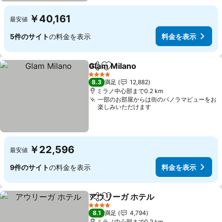
￥40,161
最安値
5件のサイト
の料金を表示
料金を表示
Glam Milano
シェア
お気に入りに追加
料金を表示
4 ホテルのランク
8.3
満足
12,882
ミラノ中心部まで0.2 km
一部のお部屋からは街のパノラマビューをお
楽しみいただけます
￥22,596
最安値
9件のサイト
の料金を表示
料金を表示
アウリーガ ホテル
シェア
お気に入りに追加
料金を表
4 ホテルのランク
8.1
満足
4,794
ミラノ中心部まで0.2 km