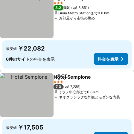
シェア
お気に入りに追加
料金を表示
3 ホテルのランク
8.2
満足
3,851
Gioia Metro Stationまで0.8 km
お部屋から市街の眺め
料金を表示
￥22,082
最安値
6件のサイト
の料金を表示
料金を表示
Hotel Sempione
シェア
お気に入りに追加
料金を表示
3 ホテルのランク
7.0
7,285
ミラノ中心部まで0.8 km
ネオクラシックな外観とモダンな内装
料金
￥17,505
最安値