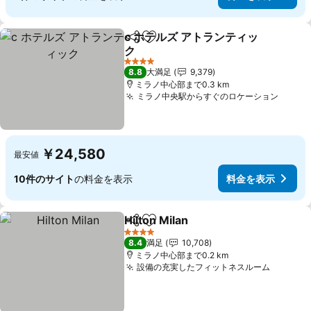
c ホテルズ アトランティッ
シェア
お気に入りに追加
ク
料金を表示
4 ホテルのランク
8.8
大満足
9,379
ミラノ中心部まで0.3 km
ミラノ中央駅からすぐのロケーション
料金
￥24,580
最安値
10件のサイト
の料金を表示
料金を表示
Hilton Milan
シェア
お気に入りに追加
料金を表示
4 ホテルのランク
8.4
満足
10,708
ミラノ中心部まで0.2 km
設備の充実したフィットネスルーム
料金を