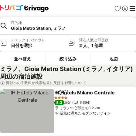
お気に入り
ログイ
メ
目的地
Gioia Metro Station, ミラノ
チェックイン/アウト
滞在人数と部屋数
日付を選択
2 人、1 部屋
並べ替え
絞り込み
地図
ミラノ、Gioia Metro Station (ミラノ, イタリア)
周辺の宿泊施設
弊社への手数料が検索結果に及ぼす影響について
IH Hotels Milano Centrale
シェア
お気に入りに追加
4 ホテルのランク
8.3
満足
6,694
ミラノ中心部まで0.2 km
活気に満ちたモダンなデザイン
料金を表示