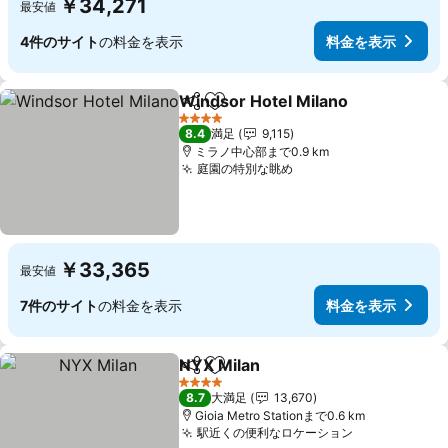
￥34,271
最安値
4件のサイト
の料金を表示
料金を表示
Windsor Hotel Milano
シェア
お気に入りに追加
料金
4 ホテルのランク
8.4
満足
9,115
ミラノ中心部まで0.9 km
庭園の特別な眺め
料金を表示
￥33,365
最安値
7件のサイト
の料金を表示
料金を表示
NYX Milan
シェア
お気に入りに追加
料金を表示
4 ホテルのランク
8.7
大満足
13,670
Gioia Metro Stationまで0.6 km
駅近くの便利なロケーション
料金を表示