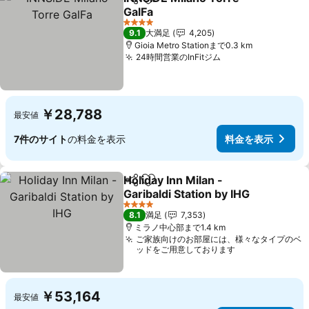
シェア
お気に入りに追加
GalFa
料金を表示
4 ホテルのランク
9.1
大満足
4,205
Gioia Metro Stationまで0.3 km
24時間営業のInFitジム
料金を表示
￥28,788
最安値
7件のサイト
の料金を表示
料金を表示
Holiday Inn Milan -
シェア
お気に入りに追加
Garibaldi Station by IHG
料金を表示
4 ホテルのランク
8.1
満足
7,353
ミラノ中心部まで1.4 km
ご家族向けのお部屋には、様々なタイプのベ
ッドをご用意しております
￥53,164
最安値