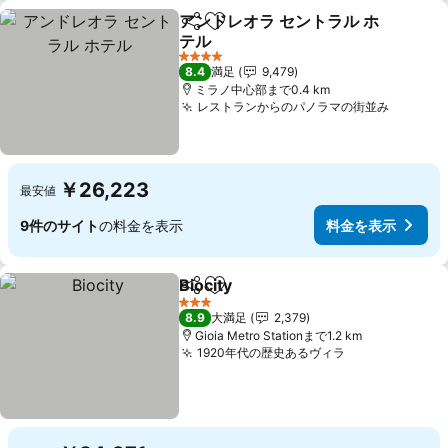
アンドレオラ セントラル ホ
シェア
お気に入りに追加
テル
料金を表示
4 ホテルのランク
8.4
満足
9,479
ミラノ中心部まで0.4 km
レストランからのパノラマの街並み
料金を
￥26,223
最安値
9件のサイト
の料金を表示
料金を表示
Biocity
シェア
お気に入りに追加
料金を表示
3 ホテルのランク
8.9
大満足
2,379
Gioia Metro Stationまで1.2 km
1920年代の歴史あるヴィラ
料金を表示