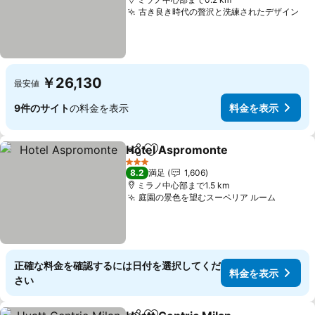
古き良き時代の贅沢と洗練されたデザイン
料
￥26,130
最安値
9件のサイト
の料金を表示
料金を表示
Hotel Aspromonte
シェア
お気に入りに追加
料金を
3 ホテルのランク
8.2
満足
1,606
ミラノ中心部まで1.5 km
庭園の景色を望むスーペリア ルーム
料金を
正確な料金を確認するには日付を選択してくだ
料金を表示
さい