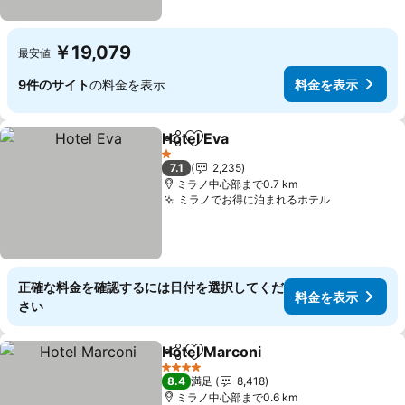
￥19,079
最安値
9件のサイト
の料金を表示
料金を表示
Hotel Eva
シェア
お気に入りに追加
料金を表示
1 ホテルのランク
7.1
2,235
ミラノ中心部まで0.7 km
ミラノでお得に泊まれるホテル
料金を表示
正確な料金を確認するには日付を選択してくだ
料金を表示
さい
Hotel Marconi
シェア
お気に入りに追加
料金を表示
4 ホテルのランク
8.4
満足
8,418
ミラノ中心部まで0.6 km