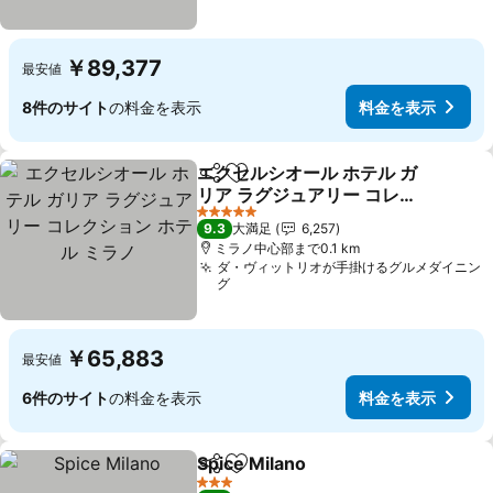
￥89,377
最安値
8件のサイト
の料金を表示
料金を表示
エクセルシオール ホテル ガ
シェア
お気に入りに追加
リア ラグジュアリー コレク
ション ホテル ミラノ
料金を表示
5 ホテルのランク
9.3
大満足
6,257
ミラノ中心部まで0.1 km
ダ・ヴィットリオが手掛けるグルメダイニン
グ
￥65,883
最安値
6件のサイト
の料金を表示
料金を表示
Spice Milano
シェア
お気に入りに追加
料金を表示
3 ホテルのランク