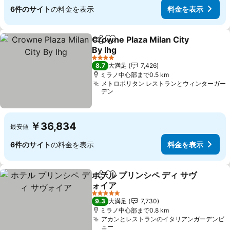
6件のサイト
の料金を表示
料金を表示
Crowne Plaza Milan City
シェア
お気に入りに追加
By Ihg
料金を表示
4 ホテルのランク
8.7
大満足
7,426
ミラノ中心部まで0.5 km
メトロポリタン レストランとウィンターガー
デン
￥36,834
最安値
6件のサイト
の料金を表示
料金を表示
ホテル プリンシペ ディ サヴ
シェア
お気に入りに追加
ォイア
料金を表示
5 ホテルのランク
9.3
大満足
7,730
ミラノ中心部まで0.8 km
アカンとレストランのイタリアンガーデンビ
ュー