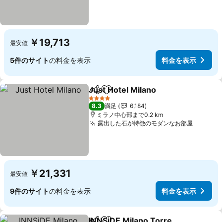
￥19,713
最安値
5件のサイト
の料金を表示
料金を表示
Just Hotel Milano
シェア
お気に入りに追加
料金を表
4 ホテルのランク
8.3
満足
6,184
ミラノ中心部まで0.2 km
露出した石が特徴のモダンなお部屋
料金を
￥21,331
最安値
9件のサイト
の料金を表示
料金を表示
INNSiDE Milano Torre