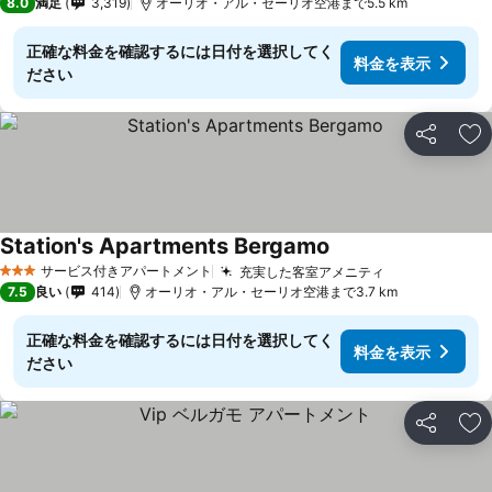
8.0
満足
3,319
オーリオ・アル・セーリオ空港まで5.5 km
正確な料金を確認するには日付を選択してく
料金を表示
ださい
シェア
お
Station's Apartments Bergamo
サービス付きアパートメント
充実した客室アメニティ
3 ホテルのランク
7.5
良い
414
オーリオ・アル・セーリオ空港まで3.7 km
正確な料金を確認するには日付を選択してく
料金を表示
ださい
シェア
お