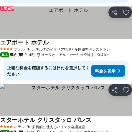
人気施設
シェア
お
エアポート ホテル
ホテル
ホテル内のイタリア料理と多国籍料理レストラン
4 ホテルのランク
8.4
満足
9,145
オーリオ・アル・セーリオ空港まで3.4 km
正確な料金を確認するには日付を選択してく
料金を表示
ださい
シェア
お
スターホテル クリスタッロ パレス
ホテル
多目的に使えるハイテク会議施設
4 ホテルのランク