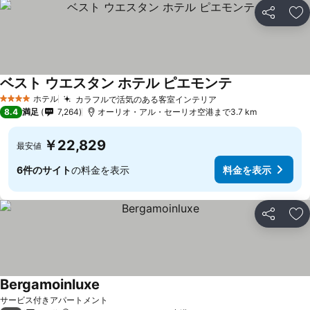
シェア
お
ベスト ウエスタン ホテル ピエモンテ
ホテル
カラフルで活気のある客室インテリア
4 ホテルのランク
8.4
満足
7,264
オーリオ・アル・セーリオ空港まで3.7 km
￥22,829
最安値
6件のサイト
の料金を表示
料金を表示
シェア
お
Bergamoinluxe
サービス付きアパートメント