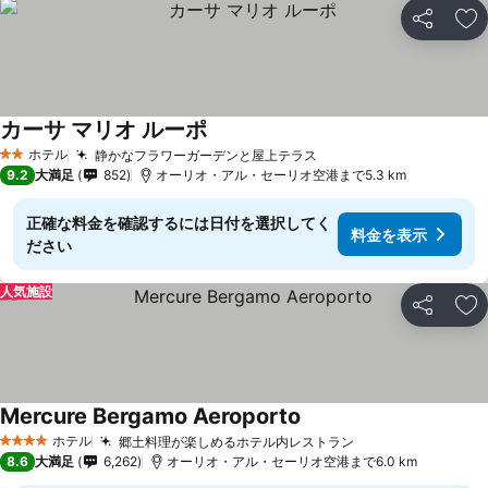
シェア
お
カーサ マリオ ルーポ
ホテル
静かなフラワーガーデンと屋上テラス
2 ホテルのランク
9.2
大満足
852
オーリオ・アル・セーリオ空港まで5.3 km
正確な料金を確認するには日付を選択してく
料金を表示
ださい
人気施設
シェア
お
Mercure Bergamo Aeroporto
ホテル
郷土料理が楽しめるホテル内レストラン
4 ホテルのランク
8.6
大満足
6,262
オーリオ・アル・セーリオ空港まで6.0 km