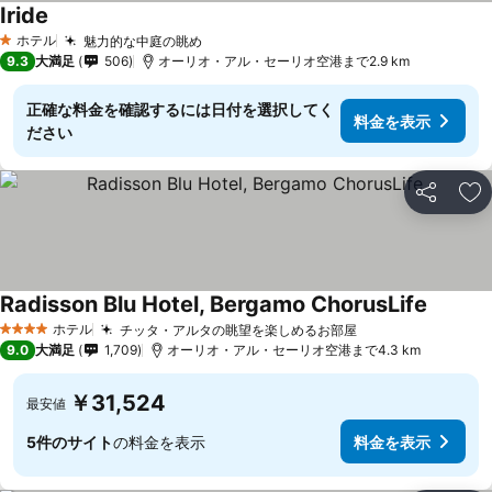
Iride
ホテル
魅力的な中庭の眺め
1 ホテルのランク
9.3
大満足
506
オーリオ・アル・セーリオ空港まで2.9 km
正確な料金を確認するには日付を選択してく
料金を表示
ださい
シェア
お
Radisson Blu Hotel, Bergamo ChorusLife
ホテル
チッタ・アルタの眺望を楽しめるお部屋
4 ホテルのランク
9.0
大満足
1,709
オーリオ・アル・セーリオ空港まで4.3 km
￥31,524
最安値
5件のサイト
の料金を表示
料金を表示