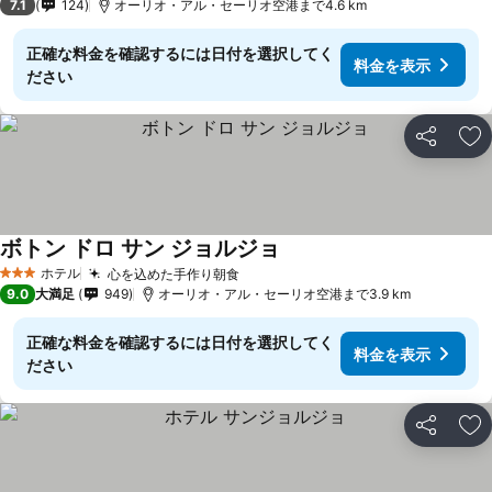
7.1
124
オーリオ・アル・セーリオ空港まで4.6 km
正確な料金を確認するには日付を選択してく
料金を表示
ださい
シェア
お
ボトン ドロ サン ジョルジョ
ホテル
心を込めた手作り朝食
3 ホテルのランク
9.0
大満足
949
オーリオ・アル・セーリオ空港まで3.9 km
正確な料金を確認するには日付を選択してく
料金を表示
ださい
シェア
お