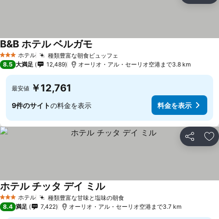
B&B ホテル ベルガモ
ホテル
種類豊富な朝食ビュッフェ
3 ホテルのランク
8.5
大満足
12,489
オーリオ・アル・セーリオ空港まで3.8 km
￥12,761
最安値
9件のサイト
の料金を表示
料金を表示
シェア
お
ホテル チッタ デイ ミル
ホテル
種類豊富な甘味と塩味の朝食
3 ホテルのランク
8.4
満足
7,422
オーリオ・アル・セーリオ空港まで3.7 km