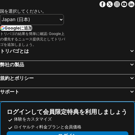
P&P Piazza Bergamo Apartment
Il Sole
Facebook
Twitter
Insta
Yo
Stazione di Bergamo
Brera
ロミオ アンド ジュリエット B&B アンド アパートメンツ
国を選択してください。
Verona Porta Nuova
La Spezia Central Station
アレーナ・ディ・ヴェローナ
Centro Direzionale di Milano
Googleに追加
ジェノヴァ＝セストリ空港
ルツェルン湖
トリバゴの結果を簡単に確認: Google上
の優先するニュース提供元としてトリバ
Luzerner Rathaus
ボローニャ・ボルゴ・パニゴーレ空港
ゴを追加しましょう。
トリバゴとは
Genova in Tour
Interlaken Classics
Bergamo Città Alta
コモ湖
弊社の製品
Piazza della Vittoria
San Babila
Duomo Metro Station
St Moritzersee
規約とポリシー
カペル橋
フィエラミラノシティ
サポート
Breuil-Cervinia
オーリオ・アル・セーリオ空港
Porta Venezia
Caiazzo Metro Station
ログインして会員限定特典を利用しましょう
旧市街
Mediolanum Forum
体験をカスタマイズ
Wengen Bahnhof
Stazione Milano Lambrate
ロイヤルティ料金プランと会員価格
Museo del Duomo di Milano
サンタ・マリア・デッレ・グラツィエ教会