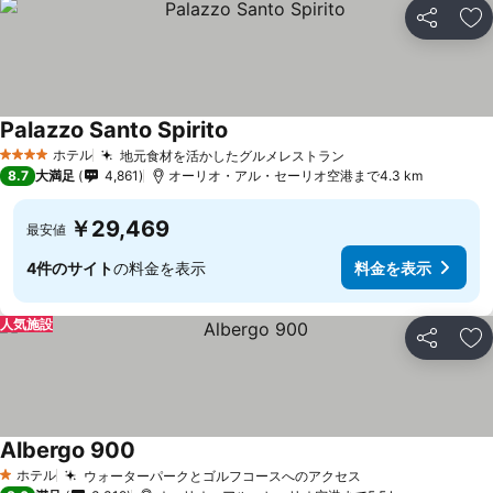
シェア
お
Palazzo Santo Spirito
ホテル
地元食材を活かしたグルメレストラン
4 ホテルのランク
8.7
大満足
4,861
オーリオ・アル・セーリオ空港まで4.3 km
￥29,469
最安値
4件のサイト
の料金を表示
料金を表示
人気施設
シェア
お
Albergo 900
ホテル
ウォーターパークとゴルフコースへのアクセス
1 ホテルのランク