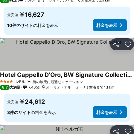
8.1
満足
7,616
オーリオ・アル・セーリオ空港まで2.9 km
￥16,627
最安値
10件のサイト
の料金を表示
料金を表示
シェア
お
Hotel Cappello D'Oro, BW Signature Collection
ホテル
街の散策に最適なロケーション
4 ホテルのランク
8.7
大満足
7,405
オーリオ・アル・セーリオ空港まで4.1 km
￥24,612
最安値
3件のサイト
の料金を表示
料金を表示