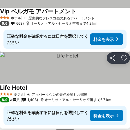
Vip ベルガモ アパートメント
ホテル
歴史的なフレスコ画のあるアパートメント
3 ホテルのランク
6.6
663
オーリオ・アル・セーリオ空港まで4.2 km
正確な料金を確認するには日付を選択してく
料金を表示
ださい
シェア
お
Life Hotel
ホテル
アッパータウンの景色を望むお部屋
4 ホテルのランク
8.9
大満足
1,403
オーリオ・アル・セーリオ空港まで5.7 km
正確な料金を確認するには日付を選択してく
料金を表示
ださい