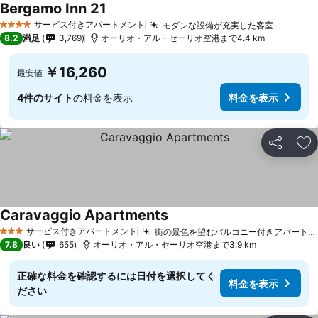
Bergamo Inn 21
サービス付きアパートメント
モダンな設備が充実した客室
4 ホテルのランク
8.2
満足
3,769
オーリオ・アル・セーリオ空港まで4.4 km
￥16,260
最安値
4件のサイト
の料金を表示
料金を表示
シェア
お
Caravaggio Apartments
サービス付きアパートメント
街の景色を望むバルコニー付きアパートメント
3 ホテルのランク
7.8
良い
655
オーリオ・アル・セーリオ空港まで3.9 km
正確な料金を確認するには日付を選択してく
料金を表示
ださい