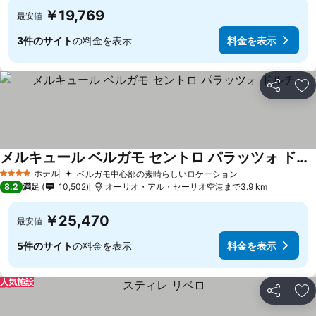
￥19,769
最安値
3件のサイト
の料金を表示
料金を表示
シェア
お
メルキュール ベルガモ セントロ パラッツォ ドルチ
ホテル
ベルガモ中心部の素晴らしいロケーション
4 ホテルのランク
8.2
満足
10,502
オーリオ・アル・セーリオ空港まで3.9 km
￥25,470
最安値
5件のサイト
の料金を表示
料金を表示
人気施設
シェア
お