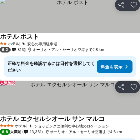
シェア
お
ホテル ポスト
ホテル
安心の専用駐車場
2 ホテルのランク
6.2
813
オーリオ・アル・セーリオ空港まで2.8 km
正確な料金を確認するには日付を選択してく
料金を表示
ださい
人気施設
シェア
お
ホテル エクセルシオール サン マルコ
ホテル
ショッピングに便利な中心地のロケーション
4 ホテルのランク
8.8
大満足
13,361
オーリオ・アル・セーリオ空港まで4.6 km