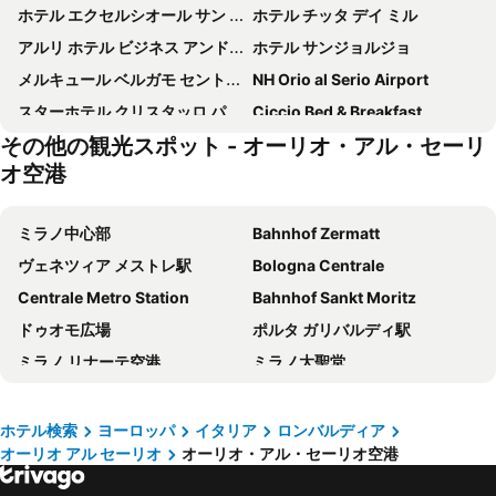
ホテル エクセルシオール サン マルコ
ホテル チッタ デイ ミル
アルリ ホテル ビジネス アンド ウェルネス
ホテル サンジョルジョ
メルキュール ベルガモ セントロ パラッツォ ドルチ
NH Orio al Serio Airport
スターホテル クリスタッロ パレス
Ciccio Bed & Breakfast
その他の観光スポット - オーリオ・アル・セーリ
NH ベルガモ
Hotel Sirio, Sure Hotel Collection by Best Western
オ空港
スパ ホテル パリージ 2
57 Reshotel Orio
Bergamo Sottosopra
ホテル アトランティック ムブレ
ミラノ中心部
Bahnhof Zermatt
B&B ファンザゴ
Mercure Bergamo Aeroporto
ヴェネツィア メストレ駅
Bologna Centrale
ホテル ポスト
Hotel Bigio
Centrale Metro Station
Bahnhof Sankt Moritz
ベスト ウエスタン ホテル ピエモンテ
ゴムビットホテル
ドゥオモ広場
ポルタ ガリバルディ駅
Country Hotel Castelbarco
Hotel Winter Garden
ミラノ リナーテ空港
ミラノ大聖堂
エアポート ホテル
Life Hotel
Silvio Berlusconi Milan Malpensa Airport
Station Interlaken West
Radisson Blu Hotel, Bergamo ChorusLife
ホテル エクゼクティブ
Padova Central Station
Cadorna – Triennale Metro Station
ホテル検索
ヨーロッパ
イタリア
ロンバルディア
Poggio ai Vigneti
アルベルゴ ヴィラ & ローマ
オーリオ アル セーリオ
オーリオ・アル・セーリオ空港
Station Interlaken East
Milano Certosa
Hotel Piazza Vecchia
Art & Hotel
Zermatt Marathon
Verbier Festival