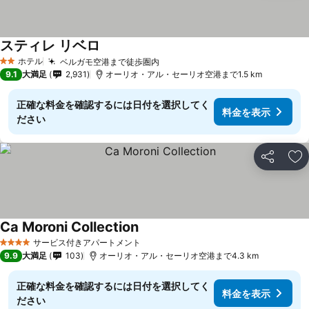
スティレ リベロ
ホテル
ベルガモ空港まで徒歩圏内
2 ホテルのランク
9.1
大満足
2,931
オーリオ・アル・セーリオ空港まで1.5 km
正確な料金を確認するには日付を選択してく
料金を表示
ださい
シェア
お
Ca Moroni Collection
サービス付きアパートメント
4 ホテルのランク
9.9
大満足
103
オーリオ・アル・セーリオ空港まで4.3 km
正確な料金を確認するには日付を選択してく
料金を表示
ださい