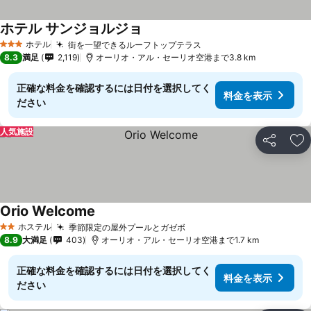
ホテル サンジョルジョ
ホテル
街を一望できるルーフトップテラス
3 ホテルのランク
8.3
満足
2,119
オーリオ・アル・セーリオ空港まで3.8 km
正確な料金を確認するには日付を選択してく
料金を表示
ださい
人気施設
シェア
お
Orio Welcome
ホステル
季節限定の屋外プールとガゼボ
2 ホテルのランク
8.9
大満足
403
オーリオ・アル・セーリオ空港まで1.7 km
正確な料金を確認するには日付を選択してく
料金を表示
ださい