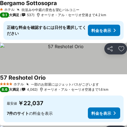
Bergamo Sottosopra
ホテル
街並みや中庭の景色を望むバルコニー
1 ホテルのランク
9.1
大満足
537
オーリオ・アル・セーリオ空港まで4.2 km
正確な料金を確認するには日付を選択してく
料金を表示
ださい
シェア
お
57 Reshotel Orio
ホテル
一部のお部屋にはジェットバスがございます
4 ホテルのランク
8.6
大満足
4,062
オーリオ・アル・セーリオ空港まで1.6 km
￥22,037
最安値
7件のサイト
の料金を表示
料金を表示