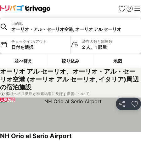
お気に入り
ログイ
メ
目的地
オーリオ・アル・セーリオ空港, オーリオ アル セーリオ
チェックイン/アウト
滞在人数と部屋数
日付を選択
2 人、1 部屋
並べ替え
絞り込み
地図
オーリオ アル セーリオ、オーリオ・アル・セー
リオ空港 (オーリオ アル セーリオ, イタリア)周辺
の宿泊施設
弊社への手数料が検索結果に及ぼす影響について
人気施設
シェア
お
NH Orio al Serio Airport