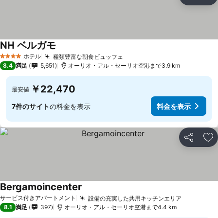
シェア
お
NH ベルガモ
ホテル
種類豊富な朝食ビュッフェ
4 ホテルのランク
8.4
満足
5,651
オーリオ・アル・セーリオ空港まで3.9 km
￥22,470
最安値
7件のサイト
の料金を表示
料金を表示
シェア
お
Bergamoincenter
サービス付きアパートメント
設備の充実した共用キッチンエリア
8.1
満足
397
オーリオ・アル・セーリオ空港まで4.4 km