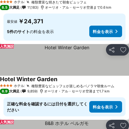
ホテル
種類豊富な焼きたて朝食ビュッフェ
4 ホテルのランク
8.5
大満足
11,183
オーリオ・アル・セーリオ空港まで0.6 km
￥24,371
最安値
5件のサイト
の料金を表示
料金を表示
人気施設
シェア
お
Hotel Winter Garden
ホテル
種類豊富なビュッフェが楽しめるパノラマ朝食ルーム
4 ホテルのランク
8.9
大満足
9,859
オーリオ・アル・セーリオ空港まで1.7 km
正確な料金を確認するには日付を選択してく
料金を表示
ださい
人気施設
シェア
お