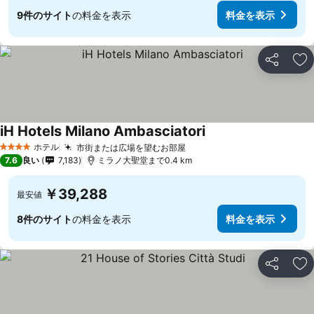
9件のサイト
の料金を表示
料金を表示
シェア
お
iH Hotels Milano Ambasciatori
ホテル
市街または広場を望むお部屋
4 ホテルのランク
7.6
良い
7,183
ミラノ大聖堂まで0.4 km
￥39,288
最安値
8件のサイト
の料金を表示
料金を表示
シェア
お