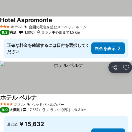
Hotel Aspromonte
ホテル
庭園の景色を望むスーペリア ルーム
3 ホテルのランク
8.2
満足
1,606
ミラノ中心部まで1.5 km
正確な料金を確認するには日付を選択してく
料金を表示
ださい
シェア
お
ホテル ベルナ
ホテル
ウッドパネルのバー
4 ホテルのランク
9.0
大満足
17,557
ミラノ中心部まで0.3 km
￥15,632
最安値