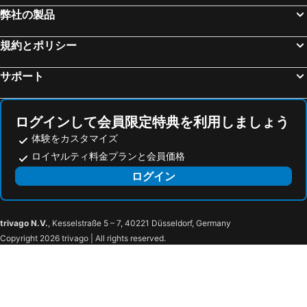
San Babila
Duomo Metro Station
ホテル ラファエロ
Hotel Eva
弊社の製品
Piazza della Vittoria
St Moritzersee
ウナ ホテル クザー二
ウナ ホテル センチュリー
カペル橋
フィエラミラノシティ
規約とポリシー
ホテル XXII マルゾー
aparto Milan Ripamonti
Breuil-Cervinia
Porta Venezia
Hotel Milu Milano
Ai Suma Hotel
サポート
オーリオ・アル・セーリオ空港
Caiazzo Metro Station
ワールドホテル クリストフォロ コロンボ
ユーロ
旧市街
Mediolanum Forum
7BA Hotel Milano
AXYHOTELS InnStyle Milano
ログインして会員限定特典を利用しましょう
Wengen Bahnhof
Museo del Duomo di Milano
ロキシー ホテル
Hotel Kennedy
体験をカスタマイズ
Stazione Milano Lambrate
サンタ・マリア・デッレ・グラツィエ教会
Hotel Calimala Milano
ホテル オーロラ
ロイヤルティ料金プランと会員価格
Lotto - Fieramilanocity Metro Station
Hauptbahnhof Luzern
Hotel Sanpi Milano
Hotel Brianza
ログイン
Sils Maria
Central Station
Hotel Siena
NH ミラノ マキャヴェッリ
Porta Venezia Metro Station
Museo Civico di Storia Naturale
The Dream Suites Milano Centro
Hotel Teco
Galleria d'Arte Moderna
Giardini Pubblici Indro Montanelli
スターホテル リッツ
ホテル アテナ
trivago N.V.
, Kesselstraße 5 – 7, 40221 Düsseldorf, Germany
Copyright 2026 trivago | All rights reserved.
Villa Belgiojoso Bonaparte
Palestro Metro Station
Easylife - Suite in Porta Venezia
Via Breda 120
Piazza Repubblica
Villa Necchi Campiglio
Hotel Garden
Hotel Emmy
Porta Monforte
Galleria Milano
AC ホテル ミラノ バイ マリオット
PHI Hotel Milano
Corso Buenos Aires
Repubblica Metro Station
The Couper Castello
Hotel Ares Milano ***