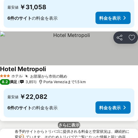
￥31,058
最安値
6件のサイト
の料金を表示
料金を表示
シェア
お
Hotel Metropoli
ホテル
お部屋から市街の眺め
3 ホテルのランク
8.2
満足
3,851
Porta Veneziaまで1.5 km
￥22,082
最安値
6件のサイト
の料金を表示
料金を表示
さらに表示
各予約サイトからトリバゴに提供される料金と空室状況は、継続的に
変化しています。そのためトリバゴでご覧になった情報と同じ内容