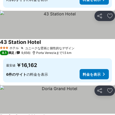
シェア
お
43 Station Hotel
ホテル
ユニークな壁画と個性的なデザイン
3 ホテルのランク
8.1
満足
9,656
Porta Veneziaまで1.5 km
￥16,162
最安値
6件のサイト
の料金を表示
料金を表示
シェア
お