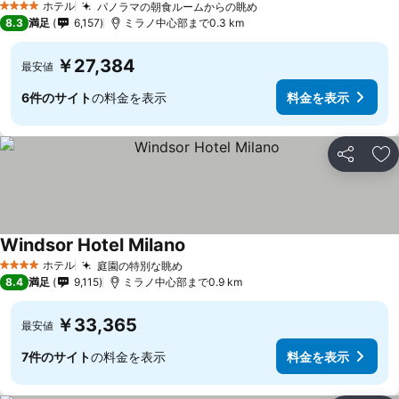
ホテル
パノラマの朝食ルームからの眺め
4 ホテルのランク
8.3
満足
6,157
ミラノ中心部まで0.3 km
￥27,384
最安値
6件のサイト
の料金を表示
料金を表示
シェア
お
Windsor Hotel Milano
ホテル
庭園の特別な眺め
4 ホテルのランク
8.4
満足
9,115
ミラノ中心部まで0.9 km
￥33,365
最安値
7件のサイト
の料金を表示
料金を表示