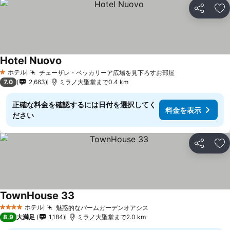
シェア
お
Hotel Nuovo
ホテル
チェーザレ・ベッカリーア広場を見下ろすお部屋
1 ホテルのランク
7.0
2,663
ミラノ大聖堂まで0.4 km
正確な料金を確認するには日付を選択してく
料金を表示
ださい
シェア
お
TownHouse 33
ホテル
魅惑的なパームガーデンオアシス
4 ホテルのランク
8.9
大満足
1,184
ミラノ大聖堂まで2.0 km