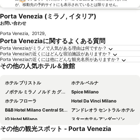
が、移動先の予約サイトにも表示されているとは限りません。
Porta Venezia (ミラノ, イタリア)
お問い合わせ
Porta Venezia
,
20129
,
Porta Veneziaに関するよくある質問
Porta Veneziaがミラノで人気がある理由は何ですか？
Porta Veneziaの近くにはどんな宿泊施設がありますか？
Porta Veneziaの近くには他にどんな観光名所がありますか？
その他の人気ホテル＆旅館
ホテル ブリストル
ホテル ベルナ
ノボテル ミラノ ノルド カ グランダ
Spice Milano
ホテル フローラ
Hotel Da Vinci Milano
B&B Hotel Milano Central Station
アンドレオラ セントラル ホテル
iQ Hotel Milano
スターホテル アンダーソン
その他の観光スポット - Porta Venezia
Hotel Metropoli
ibis Milano Centro
イデア ホテル ミラノ サン シーロ
Glam Milano