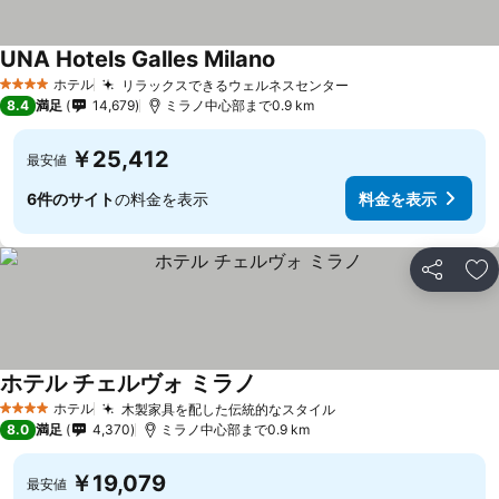
UNA Hotels Galles Milano
ホテル
リラックスできるウェルネスセンター
4 ホテルのランク
8.4
満足
14,679
ミラノ中心部まで0.9 km
￥25,412
最安値
6件のサイト
の料金を表示
料金を表示
シェア
お
ホテル チェルヴォ ミラノ
ホテル
木製家具を配した伝統的なスタイル
4 ホテルのランク
8.0
満足
4,370
ミラノ中心部まで0.9 km
￥19,079
最安値