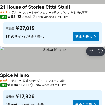
21 House of Stories Città Studi
ホテル
スマートテクノロジーを導入した、こだわりの客室
3 ホテルのランク
9.1
大満足
7,548
Porta Veneziaまで1.3 km
￥27,019
最安値
8件のサイト
の料金を表示
料金を表示
シェア
お
Spice Milano
ホテル
洗練されたダイニングルーム体験
3 ホテルのランク
8.1
満足
11,291
Porta Veneziaまで1.0 km
￥17,826
最安値
7件のサイト
の料金を表示
料金を表示