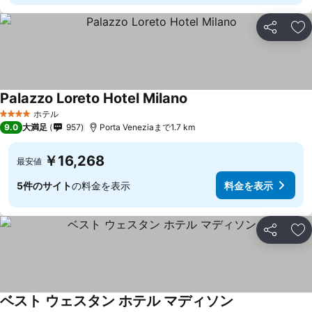
シェア
お
Palazzo Loreto Hotel Milano
ホテル
4 ホテルのランク
9.0
大満足
957
Porta Veneziaまで1.7 km
￥16,268
最安値
5件のサイト
の料金を表示
料金を表示
シェア
お
ベスト ウェスタン ホテル マディソン