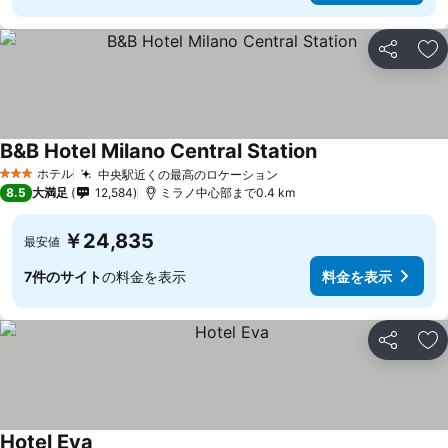
シェア
お
B&B Hotel Milano Central Station
ホテル
中央駅近くの最高のロケーション
3 ホテルのランク
8.5
大満足
12,584
ミラノ中心部まで0.4 km
￥24,835
最安値
7件のサイト
の料金を表示
料金を表示
シェア
お
Hotel Eva