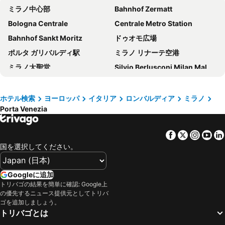
ミラノ中心部
Bahnhof Zermatt
スターホテルズ E.c.ho.
B&B HOTEL Milano Ornato
Bologna Centrale
Centrale Metro Station
Joy 124 Hotel Milano
Hd8 Hotel Milano
Bahnhof Sankt Moritz
ドゥオモ広場
NYX Milan
Brunelleschi Hotel
ポルタ ガリバルディ駅
ミラノ リナーテ空港
43 Station Hotel
Just Hotel Milano
ミラノ大聖堂
Silvio Berlusconi Milan Malpensa Airport
ホテル ベルニーナ
Holiday Inn Milan - Garibaldi Station by IHG
Station Interlaken West
Cadorna – Triennale Metro Station
IH Hotels Milano Centrale
ホテル メディオラヌム
Station Interlaken East
Milano Certosa
J24 Hotel Milano
ホテル ザ ベスト
ホテル検索
ヨーロッパ
イタリア
ロンバルディア
ミラノ
Porta Venezia
Zermatt Marathon
Verbier Festival
ベスト ウェスタン ホテル マディソン
ホテル チェントラーレ
Brera
Stazione di Bergamo
Hilton Milan
Albergo Corvetto Corso Lodi
Facebook
Twitter
Insta
Yo
Verona Porta Nuova
La Spezia Central Station
Hotel Stradivari
iH ホテルズ ミラノ ジョイア
国を選択してください。
アレーナ・ディ・ヴェローナ
Centro Direzionale di Milano
アルマーニ ホテル ミラノ
eco Hotel Milano & BioRiso Restaurant
ジェノヴァ＝セストリ空港
ルツェルン湖
Doria Grand Hotel
Hotel Montecarlo
Googleに追加
Luzerner Rathaus
ボローニャ・ボルゴ・パニゴーレ空港
トリバゴの結果を簡単に確認: Google上
Hotel Galileo
Palazzo Loreto Hotel Milano
の優先するニュース提供元としてトリバ
Genova in Tour
Interlaken Classics
Hotel Rio
Windsor Hotel Milano
ゴを追加しましょう。
トリバゴとは
コモ湖
Bergamo Città Alta
ルーム メイト ジュリア
ホテル デリ アルチンボルディ