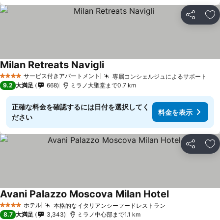
シェア
お
Milan Retreats Navigli
サービス付きアパートメント
専属コンシェルジュによるサポート
4 ホテルのランク
9.2
大満足
668
ミラノ大聖堂まで0.7 km
正確な料金を確認するには日付を選択してく
料金を表示
ださい
シェア
お
Avani Palazzo Moscova Milan Hotel
ホテル
本格的なイタリアンシーフードレストラン
4 ホテルのランク
8.7
大満足
3,343
ミラノ中心部まで1.1 km