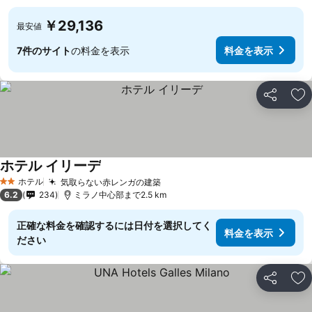
￥29,136
最安値
7件のサイト
の料金を表示
料金を表示
シェア
お
ホテル イリーデ
ホテル
気取らない赤レンガの建築
2 ホテルのランク
6.2
234
ミラノ中心部まで2.5 km
正確な料金を確認するには日付を選択してく
料金を表示
ださい
シェア
お