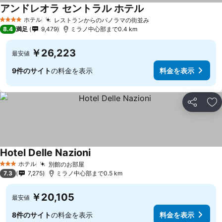
アンドレオラ セントラル ホテル
ホテル
レストランからのパノラマの街並み
4 ホテルのランク
8.4
満足
9,479
ミラノ中心部まで0.4 km
￥26,223
最安値
9件のサイト
の料金を表示
料金を表示
シェア
お
Hotel Delle Nazioni
ホテル
別館のお部屋
3 ホテルのランク
7.3
7,275
ミラノ中心部まで0.5 km
￥20,105
最安値
8件のサイト
の料金を表示
料金を表示