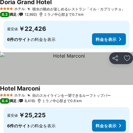
Doria Grand Hotel
ホテル
噴水の眺めが楽しめるレストラン「イル・カプリッチョ」
4 ホテルのランク
8.2
満足
12,992
ミラノ中心部まで0.7 km
￥22,426
最安値
6件のサイト
の料金を表示
料金を表示
シェア
お
Hotel Marconi
ホテル
街のスカイラインを一望できるルーフトップバー
4 ホテルのランク
8.4
満足
8,418
ミラノ中心部まで0.6 km
￥25,225
最安値
6件のサイト
の料金を表示
料金を表示