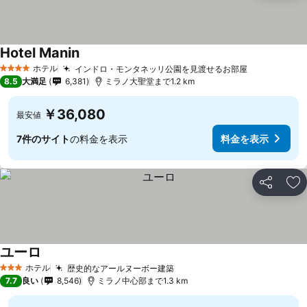
Hotel Manin
ホテル
インドロ・モンタネッリ公園を見渡せるお部屋
4 ホテルのランク
8.5
大満足
6,381
ミラノ大聖堂まで1.2 km
￥36,080
最安値
7件のサイト
の料金を表示
料金を表示
シェア
お
ユーロ
ホテル
歴史的なアールヌーボー建築
3 ホテルのランク
7.7
良い
8,546
ミラノ中心部まで1.3 km