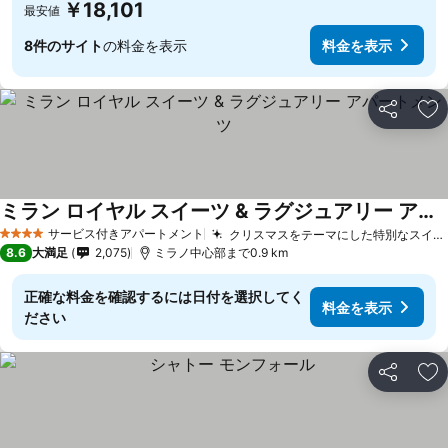
￥18,101
最安値
8件のサイト
の料金を表示
料金を表示
シェア
お
ミラン ロイヤル スイーツ & ラグジュアリー アパートメンツ
サービス付きアパートメント
クリスマスをテーマにした特別なスイート
4 ホテルのランク
8.6
大満足
2,075
ミラノ中心部まで0.9 km
正確な料金を確認するには日付を選択してく
料金を表示
ださい
シェア
お