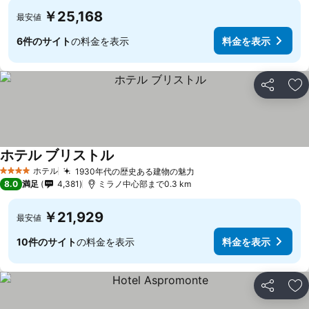
￥25,168
最安値
6件のサイト
の料金を表示
料金を表示
シェア
お
ホテル ブリストル
ホテル
1930年代の歴史ある建物の魅力
4 ホテルのランク
8.0
満足
4,381
ミラノ中心部まで0.3 km
￥21,929
最安値
10件のサイト
の料金を表示
料金を表示
シェア
お