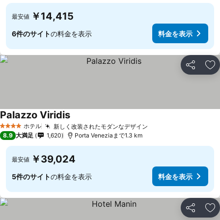
￥14,415
最安値
6件のサイト
の料金を表示
料金を表示
シェア
お
Palazzo Viridis
ホテル
新しく改装されたモダンなデザイン
4 ホテルのランク
8.9
大満足
1,620
Porta Veneziaまで1.3 km
￥39,024
最安値
5件のサイト
の料金を表示
料金を表示
シェア
お