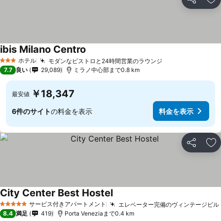
シェア
お
ibis Milano Centro
ホテル
モダンなビストロと24時間営業のラウンジ
3 ホテルのランク
7.7
良い
29,089
ミラノ中心部まで0.8 km
￥18,347
最安値
6件のサイト
の料金を表示
料金を表示
シェア
お
City Center Best Hostel
サービス付きアパートメント
エレベーター完備のヴィンテージビル
5 ホテルのランク
8.4
満足
419
Porta Veneziaまで0.4 km