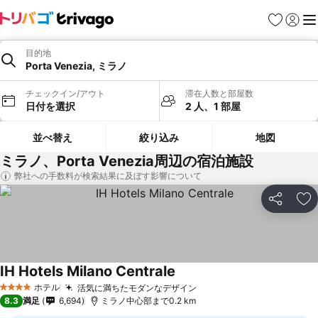
お気に入り
ログイ
メ
目的地
Porta Venezia, ミラノ
チェックイン/アウト
滞在人数と部屋数
日付を選択
2 人、1 部屋
並べ替え
絞り込み
地図
ミラノ、Porta Venezia周辺の宿泊施設
弊社への手数料が検索結果に及ぼす影響について
シェア
お
IH Hotels Milano Centrale
ホテル
活気に満ちたモダンなデザイン
4 ホテルのランク
8.3
満足
6,694
ミラノ中心部まで0.2 km