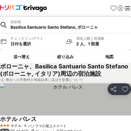
お気に入り
ログイ
メ
目的地
Basilica Santuario Santo Stefano, ボローニャ
チェックイン/アウト
滞在人数と部屋数
日付を選択
2 人、1 部屋
並べ替え
絞り込み
地図
ボローニャ、Basilica Santuario Santo Stefano
(ボローニャ, イタリア)周辺の宿泊施設
弊社への手数料が検索結果に及ぼす影響について
シェア
お
ホテル パレス
料金を表示
ホテル
パノラマの屋上スイート
料金を表示
3 ホテルのランク