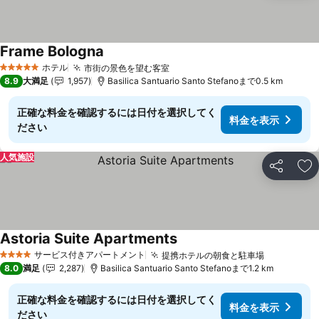
Frame Bologna
料金を表示
ホテル
市街の景色を望む客室
料金を表示
5 ホテルのランク
8.9
大満足
1,957
Basilica Santuario Santo Stefanoまで0.5 km
正確な料金を確認するには日付を選択してく
料金を表示
ださい
人気施設
シェア
お
Astoria Suite Apartments
料金を表示
サービス付きアパートメント
提携ホテルの朝食と駐車場
料金を表
4 ホテルのランク
8.0
満足
2,287
Basilica Santuario Santo Stefanoまで1.2 km
正確な料金を確認するには日付を選択してく
料金を表示
ださい