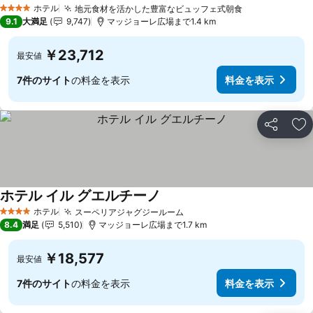
料金を表示
ホテル
地元食材を活かした豊富なビュッフェ式朝食
料金を表示
4 ホテルのランク
9.1
大満足
9,747
マッジョーレ広場まで1.4 km
￥23,712
最安値
7件のサイト
の料金を表示
料金を表示
シェア
お
ホテル イル グエルチーノ
料金を表示
ホテル
スーペリアジャグジールーム
料金を表示
4 ホテルのランク
8.4
満足
5,510
マッジョーレ広場まで1.7 km
￥18,577
最安値
7件のサイト
の料金を表示
料金を表示