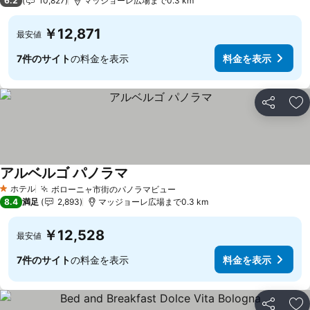
6.2
10,827
マッジョーレ広場まで0.3 km
￥12,871
最安値
7件のサイト
の料金を表示
料金を表示
シェア
お
アルベルゴ パノラマ
料金を表示
ホテル
ボローニャ市街のパノラマビュー
料金を表示
1 ホテルのランク
8.4
満足
2,893
マッジョーレ広場まで0.3 km
￥12,528
最安値
7件のサイト
の料金を表示
料金を表示