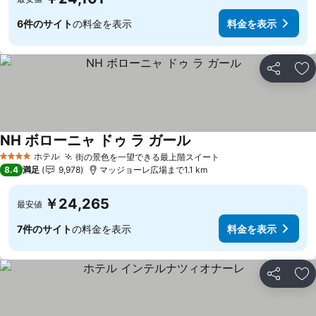
6件のサイト
の料金を表示
料金を表示
シェア
お
NH ボローニャ ドゥ ラ ガール
料金を表示
ホテル
街の景色を一望できる最上階スイート
料金を表示
4 ホテルのランク
8.4
満足
9,978
マッジョーレ広場まで1.1 km
￥24,265
最安値
7件のサイト
の料金を表示
料金を表示
シェア
お