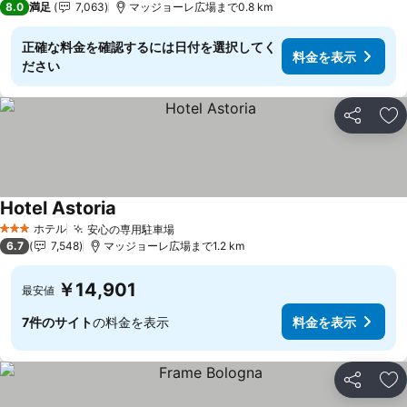
8.0
満足
7,063
マッジョーレ広場まで0.8 km
正確な料金を確認するには日付を選択してく
料金を表示
ださい
シェア
お
Hotel Astoria
料金を表示
ホテル
安心の専用駐車場
料金を表示
3 ホテルのランク
6.7
7,548
マッジョーレ広場まで1.2 km
￥14,901
最安値
7件のサイト
の料金を表示
料金を表示
シェア
お