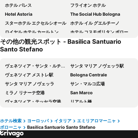
ホテル パレス
フライオン ホテル
Hotel Astoria
The Social Hub Bologna
スターホテル エクセルシオール
ホテル イル グエルチーノ
ロイヤル ホテル カールトン
ホテル コスモポリタン ボローニャ
その他の観光スポット - Basilica Santuario
Hotel Atlantic
Phi Hotel Bologna
Santo Stefano
アルベルゴ パノラマ
ホテル ドナテロ
グランド ホテル エリート
Millennhotel
ヴェネツィア・サンタ・ルチーア駅
サンタ マリア ノヴェッラ駅
NH ボローニャ ヴィラノヴァ
ウナ ホテル ボローニャ
ヴェネツィア メストレ駅
Bologna Centrale
ベストウェスタン プラス タワー ホテル ボローニャ
ホテル ボローニャ エアポート
サンタ マリア ノヴェッラ
サン・マルコ広場
ホテル アカデミア
ヅァンホテル エウロパ
ミラノ リナーテ空港
San Marco
Camplus Guest Bononia
Hotel Del Borgo
ヴェネツィア・テッセラ空港
リアルト橋
HP Fly Hotel Bologna
Hotel San Donato - Bologna centro
Padova Central Station
Carnevale di Venezia
ホテル ミケリーノ ボローニャ フィエラ
イル カナーレ ホテル
フィレンツェ フィエラ
フィレンツェ大聖堂
ホテル検索
ヨーロッパ
イタリア
エミリアロマーニャ
スイーツ ホテル エリート
Hotel Centrale
ボローニャ
Basilica Santuario Santo Stefano
フィレンツェ アメリゴ ヴェスプッチ空港
Stazione di Bergamo
アタホテル ボローニャ
ホテル ボローニャ フィエラ
Verona Porta Nuova
Lido Venezia