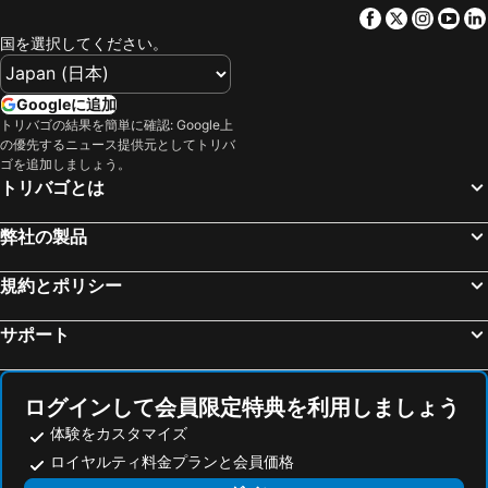
ローマ ボローニャ
アート ホテル コメルチアンティ
Facebook
Twitter
Insta
Yo
La Spezia Central Station
アレーナ・ディ・ヴェローナ
Smy Bologna Centrale
ヅァンホテル レジーナ
国を選択してください。
ジェノヴァ＝セストリ空港
ボローニャ・ボルゴ・パニゴーレ空港
ホテル アスター
The Sydney Hotel
ピサの斜塔
旧市街
Hotel Marco Polo SELF CHEK-IN
サヴォホテル
Googleに追加
ペルージャ中心街
シエナ大聖堂
トリバゴの結果を簡単に確認: Google上
ルレ ベラリア ホテル & コングレッシ
JR Hotels Bologna Amadeus
の優先するニュース提供元としてトリバ
サン・フランチェスコ聖堂
Genova in Tour
Hotel Samoggia
ホテル ポルタ サン マーモロ
ゴを追加しましょう。
トリバゴとは
Cannaregio
Rimini
ホテル マッジョーレ ボローニャ
Holiday Inn Bologna - Fiera by IHG
Bergamo Città Alta
Piazza della Vittoria
ヅァンホテル トレ ヴェッチ
ベストウェスタン シティ ホテル
弊社の製品
Fortezza da Basso
オーリオ・アル・セーリオ空港
Hotel University
ホテル パラダイス
Dorsoduro
Stazione Milano Lambrate
規約とポリシー
Albergo Garisenda
Albergo delle Drapperie
Veronafiere
BolognaFiere
Clavature LuxuryApartment
Ospitalità San Tommaso d'Aquino
サポート
Stazione ferroviaria di Brescia
マッジョーレ広場
Albergo Rossini 1936
Tilia
Savena
Cosmoprof
Frame Bologna
アート ホテル オロロージョ
ログインして会員限定特典を利用しましょう
Montagnola
Vicenza Railway Station
Hotel Touring Bologna
Castiglione1
体験をカスタマイズ
Rimini railway station
Palasport Evangelisti
Il Convento Dei Fiori Di Seta
グランド ホテル マジェスティック ジャ バリョーニ
ロイヤルティ料金プランと会員価格
Città Studi
ヴェッキオ橋
B&B Il Viaggio Bologna
Hotel Brun