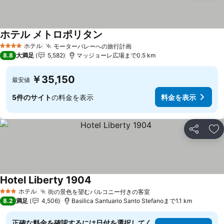
ホテル メトロポリタン
料金を表示
ホテル
モーターバレーへの旅行計画
料金を表示
4 ホテルのランク
8.8
大満足
5,582
マッジョーレ広場まで0.5 km
￥35,150
最安値
5件のサイト
の料金を表示
料金を表示
シェア
お
Hotel Liberty 1904
料金を表示
ホテル
街の景色を望むバルコニー付きの客室
料金を表示
3 ホテルのランク
8.2
満足
4,506
Basilica Santuario Santo Stefanoまで1.1 km
正確な料金を確認するには日付を選択してく