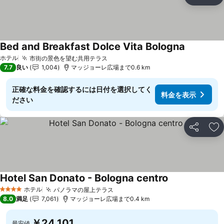
シェア
お
Bed and Breakfast Dolce Vita Bologna
料金を表
ホテル
市街の景色を望む共用テラス
料金を表示
7.7
良い
1,004
マッジョーレ広場まで0.6 km
正確な料金を確認するには日付を選択してく
料金を表示
ださい
シェア
お
Hotel San Donato - Bologna centro
料金を表示
ホテル
パノラマの屋上テラス
料金を表示
4 ホテルのランク
8.0
満足
7,061
マッジョーレ広場まで0.4 km
￥24,101
最安値