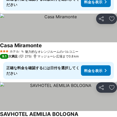
料金を表示
ださい
シェア
お
Casa Miramonte
料金を表示
ホテル
魅力的なオレンジルームのバルコニー
料金を表示
3 ホテルのランク
9.1
大満足
275
マッジョーレ広場まで0.8 km
正確な料金を確認するには日付を選択してく
料金を表示
ださい
シェア
お
SAVHOTEL AEMILIA BOLOGNA