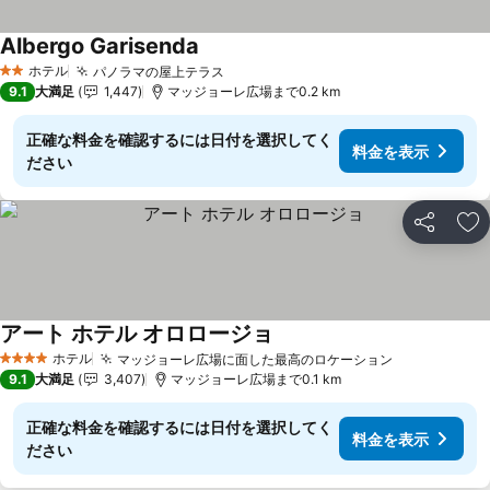
Albergo Garisenda
料金を表示
ホテル
パノラマの屋上テラス
料金を表示
2 ホテルのランク
9.1
大満足
1,447
マッジョーレ広場まで0.2 km
正確な料金を確認するには日付を選択してく
料金を表示
ださい
シェア
お
アート ホテル オロロージョ
料金を表示
ホテル
マッジョーレ広場に面した最高のロケーション
料金を表示
4 ホテルのランク
9.1
大満足
3,407
マッジョーレ広場まで0.1 km
正確な料金を確認するには日付を選択してく
料金を表示
ださい