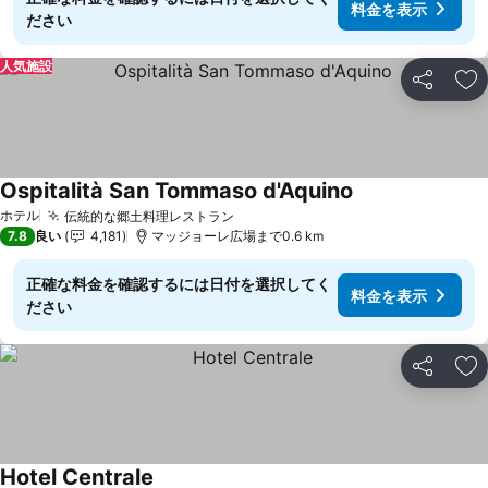
料金を表示
ださい
人気施設
シェア
お
Ospitalità San Tommaso d'Aquino
料金を表示
ホテル
伝統的な郷土料理レストラン
料金を表示
7.8
良い
4,181
マッジョーレ広場まで0.6 km
正確な料金を確認するには日付を選択してく
料金を表示
ださい
シェア
お
Hotel Centrale