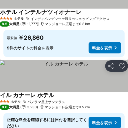
ホテル インテルナツィオナーレ
料金を表示
ホテル
インディペンデンツァ通りのショッピングアクセス
料金を表
4 ホテルのランク
8.5
大満足
11,777
マッジョーレ広場まで0.8 km
￥26,860
最安値
9件のサイト
の料金を表示
料金を表示
シェア
お
イル カナーレ ホテル
料金を表示
ホテル
パノラマ屋上サンテラス
料金を表示
3 ホテルのランク
8.6
大満足
3,230
マッジョーレ広場まで0.5 km
正確な料金を確認するには日付を選択してく
料金を表示
ださい