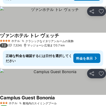
シェア
お
ヅァンホテル トレ ヴェッチ
料金を表示
ホテル
クラシックなイタリアンルームの装飾
料金を表示
4 ホテルのランク
7.2
7,324
マッジョーレ広場まで0.7 km
正確な料金を確認するには日付を選択してく
料金を表示
ださい
シェア
お
Camplus Guest Bononia
料金を表示
ホテル
敷地内のスイミングプール
料金を表示
3 ホテルのランク