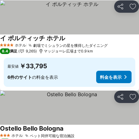
シェア
お
イ ポルティッチ ホテル
料金を表示
ホテル
劇場でミシュランの星を獲得したダイニング
料金を表示
4 ホテルのランク
8.4
満足
9,265
マッジョーレ広場まで0.9 km
￥33,795
最安値
6件のサイト
の料金を表示
料金を表示
シェア
お
Ostello Bello Bologna
料金を表示
ホテル
ペット同伴可能な宿泊施設
料金を表示
3 ホテルのランク