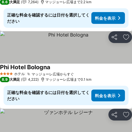
8.6
大満足
7,264
マッジョーレ広場まで2.2 km
正確な料金を確認するには日付を選択してく
料金を表示
ださい
シェア
お
Phi Hotel Bologna
料金を表示
ホテル
マッジョーレ広場からすぐ
料金を表示
4 ホテルのランク
8.9
大満足
4,222
マッジョーレ広場まで0.1 km
正確な料金を確認するには日付を選択してく
料金を表示
ださい
シェア
お