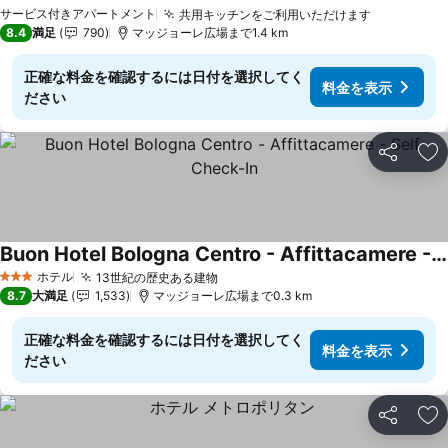
料金を表示
サービス付きアパートメント
共用キッチンをご利用いただけます
料金を表
8.4
満足
790
マッジョーレ広場まで1.4 km
正確な料金を確認するには日付を選択してく
料金を表示
ださい
シェア
お
Buon Hotel Bologna Centro - Affittacamere - Self Check-In
料金を表示
ホテル
13世紀の歴史ある建物
料金を表示
3 ホテルのランク
8.7
大満足
1,533
マッジョーレ広場まで0.3 km
正確な料金を確認するには日付を選択してく
料金を表示
ださい
シェア
お