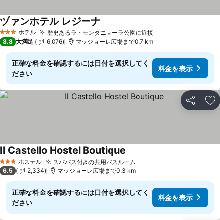
ヅァンホテル レジーナ
料金を表示
ホテル
歴史あるラ・モンタニョーラ公園に近接
料金を表示
3 ホテルのランク
8.8
大満足
6,076
マッジョーレ広場まで0.7 km
正確な料金を確認するには日付を選択してく
料金を表示
ださい
シェア
お
Il Castello Hostel Boutique
料金を表示
ホステル
スパバス付きの共用バスルーム
料金を表示
3 ホテルのランク
6.5
2,334
マッジョーレ広場まで0.3 km
正確な料金を確認するには日付を選択してく
料金を表示
ださい