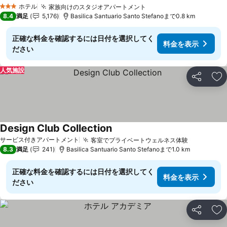
料金を表示
ホテル
家族向けのスタジオアパートメント
料金を表示
3 ホテルのランク
8.4
満足
5,176
Basilica Santuario Santo Stefanoまで0.8 km
正確な料金を確認するには日付を選択してく
料金を表示
ださい
人気施設
シェア
お
Design Club Collection
料金を表示
サービス付きアパートメント
客室でプライベートウェルネス体験
料金を表
8.3
満足
241
Basilica Santuario Santo Stefanoまで1.0 km
正確な料金を確認するには日付を選択してく
料金を表示
ださい
シェア
お