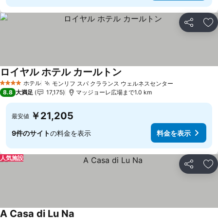
シェア
お
ロイヤル ホテル カールトン
料金を表示
ホテル
モンリフ スパ クラランス ウェルネスセンター
料金を表示
4 ホテルのランク
8.8
大満足
17,175
マッジョーレ広場まで1.0 km
￥21,205
最安値
9件のサイト
の料金を表示
料金を表示
人気施設
シェア
お
A Casa di Lu Na