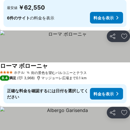
￥62,550
最安値
6件のサイト
の料金を表示
料金を表示
シェア
お
ローマ ボローニャ
料金を表示
ホテル
街の景色を望むバルコニーとテラス
料金を表示
4 ホテルのランク
8.4
満足
3,968
マッジョーレ広場まで0.1 km
正確な料金を確認するには日付を選択してく
料金を表示
ださい
シェア
お