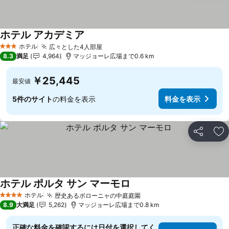
ホテル アカデミア
料金を表示
ホテル
広々とした4人部屋
料金を表示
3 ホテルのランク
8.3
満足
4,964
マッジョーレ広場まで0.6 km
￥25,445
最安値
5件のサイト
の料金を表示
料金を表示
シェア
お
ホテル ポルタ サン マーモロ
料金を表示
ホテル
歴史あるボローニャの中庭庭園
料金を表示
4 ホテルのランク
8.9
大満足
5,262
マッジョーレ広場まで0.8 km
正確な料金を確認するには日付を選択してく