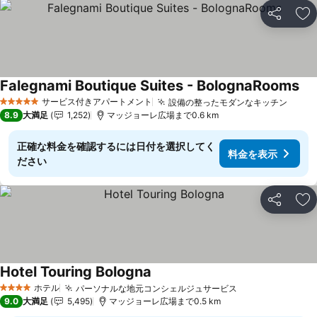
シェア
お
Falegnami Boutique Suites - BolognaRooms
料
サービス付きアパートメント
設備の整ったモダンなキッチン
料金
5 ホテルのランク
8.9
大満足
1,252
マッジョーレ広場まで0.6 km
正確な料金を確認するには日付を選択してく
料金を表示
ださい
シェア
お
Hotel Touring Bologna
料金を表示
ホテル
パーソナルな地元コンシェルジュサービス
料金を表示
4 ホテルのランク
9.0
大満足
5,495
マッジョーレ広場まで0.5 km