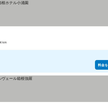
 km
料金を