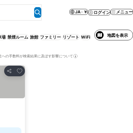
JA · ￥
メニュー
ログイン
地図を表示
車場
禁煙ルーム
旅館
ファミリー
リゾート
WiFi
社への手数料が検索結果に及ぼす影響について
お気に入りに追加
シェア