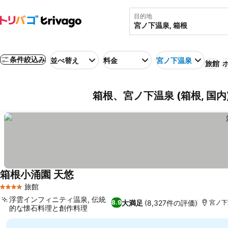
目的地
条件絞込み
並べ替え
料金
宮ノ下温泉
旅館
箱根、宮ノ下温泉 (箱根, 国
箱根小涌園 天悠
料金を表示
旅館
4 ホテルのランク
浮雲インフィニティ温泉, 伝統
大満足
(8,327件の評価)
8.9
宮ノ下
的な懐石料理と創作料理
料金を表示