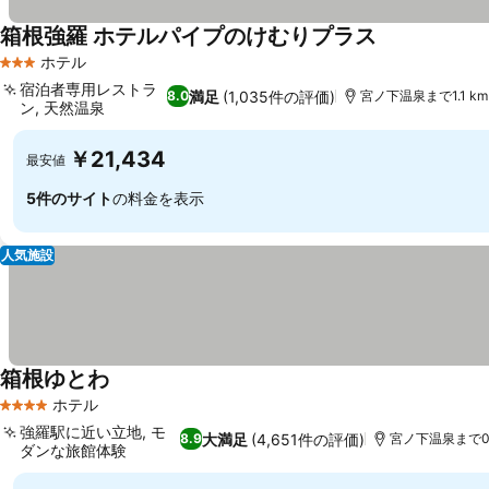
箱根強羅 ホテルパイプのけむりプラス
料金を表示
ホテル
3 ホテルのランク
宿泊者専用レストラ
満足
(1,035件の評価)
8.0
宮ノ下温泉まで1.1 km
ン, 天然温泉
料金を表示
￥21,434
最安値
5件のサイト
の料金を表示
人気施設
箱根ゆとわ
料金を表示
ホテル
4 ホテルのランク
強羅駅に近い立地, モ
大満足
(4,651件の評価)
8.9
宮ノ下温泉まで0.
ダンな旅館体験
料金を表示