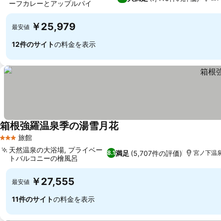
ーフカレーとアップルパイ
料金を表示
￥25,979
最安値
12件のサイト
の料金を表示
箱根強羅温泉季の湯雪月花
料金を表示
旅館
3 ホテルのランク
天然温泉の大浴場, プライベー
満足
(5,707件の評価)
8.1
宮ノ下温泉ま
トバルコニーの檜風呂
料金を表示
￥27,555
最安値
11件のサイト
の料金を表示