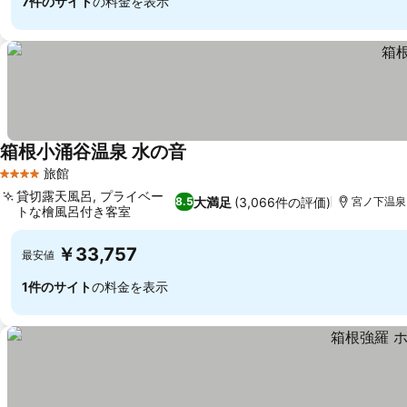
7件のサイト
の料金を表示
箱根小涌谷温泉 水の音
料金を表示
旅館
4 ホテルのランク
貸切露天風呂, プライベー
大満足
(3,066件の評価)
8.5
宮ノ下温泉ま
トな檜風呂付き客室
料金を表示
￥33,757
最安値
1件のサイト
の料金を表示