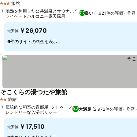
旅館
3 ホテルのランク
地熱を利用した公共温泉とサウナ, プ
良い
(1,921件の評価)
7.7
宮
ライベートバルコニー露天風呂
料金を表示
￥26,070
最安値
6件のサイト
の料金を表示
そこくらの湯つたや旅館
料金を表示
旅館
2 ホテルのランク
伝統的な和室の畳部屋, タトゥーフ
大満足
(2,972件の評価)
9.3
宮ノ
レンドリーな入浴ポリシー
料金を表示
￥17,510
最安値