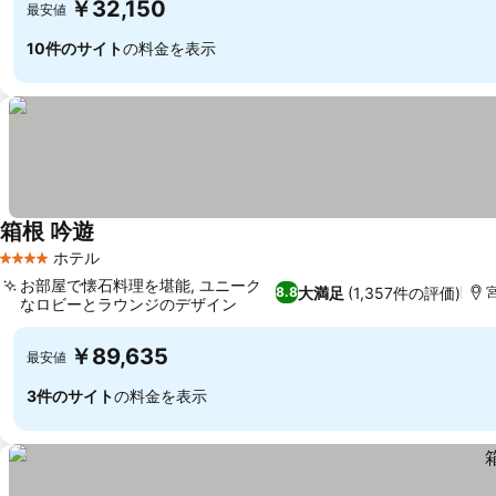
￥32,150
最安値
10件のサイト
の料金を表示
箱根 吟遊
料金を表示
ホテル
4 ホテルのランク
お部屋で懐石料理を堪能, ユニーク
大満足
(1,357件の評価)
8.8
宮
なロビーとラウンジのデザイン
料金を表示
￥89,635
最安値
3件のサイト
の料金を表示