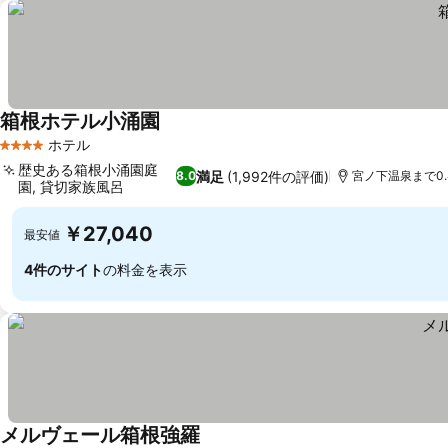
箱根ホテル小涌園
料金を表示
ホテル
4 ホテルのランク
歴史ある箱根小涌園庭
満足
(1,992件の評価)
8.0
宮ノ下温泉まで0.4
園, 貸切家族風呂
料金を表示
￥27,040
最安値
4件のサイト
の料金を表示
メルヴェール箱根強羅
料金を表示