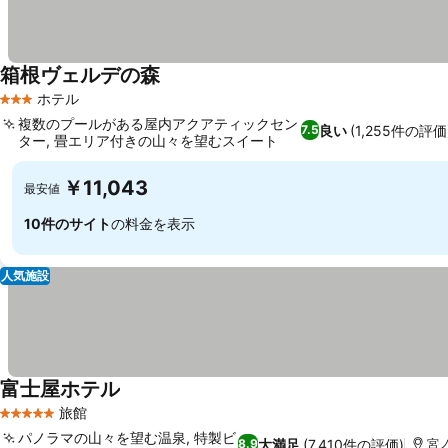
箱根ヴェルデの森
料金を表示
ホテル
3 ホテルのランク
複数のプールがある屋内アクアティックセン
良い
(1,255件の評価
7.5
ター, 畳エリア付きの山々を望むスイート
料金を表示
￥11,043
最安値
10件のサイト
の料金を表示
人気施設
富士屋ホテル
料金を表示
旅館
5 ホテルのランク
パノラマの山々を望む温泉, 特製ビ
大満足
(7,410件の評価)
8.9
宮ノ