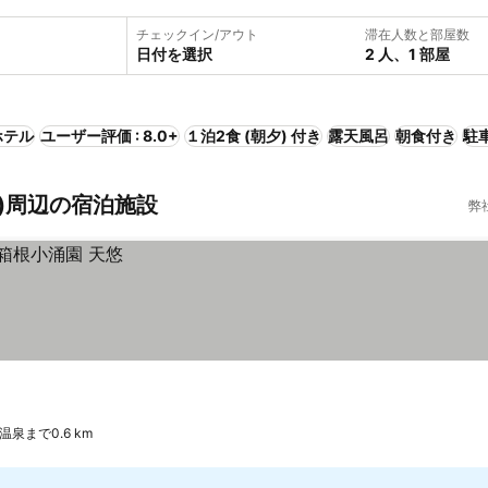
チェックイン/アウト
滞在人数と部屋数
日付を選択
2 人、1 部屋
ホテル
ユーザー評価 : 8.0+
１泊2食 (朝夕) 付き
露天風呂
朝食付き
駐
内)周辺の宿泊施設
弊
温泉まで0.6 km