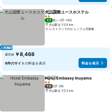
犬山国際ユースホステル
シェア
お気に入りに追加
2 ホテルのランク
7.7
良い
145
犬山駅まで2.0 km
レストランでのビュッフェ式朝食
人気施設
￥8,468
最安値
6件のサイト
の料金を表示
料金を表示
Hotel Embassy Inuyama
シェア
お気に入りに追加
2 ホテルのランク
7.0
39
犬山駅まで2.3 km