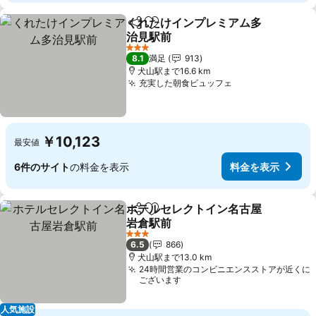
くれたけインプレミアム多
シェア
お気に入りに追加
治見駅前
3 ホテルのランク
8.1
満足
913
犬山駅まで16.6 km
充実した朝食ビュッフェ
￥10,123
最安値
6件のサイト
の料金を表示
料金を表示
ホテルセレクトイン名古屋
シェア
お気に入りに追加
岩倉駅前
3 ホテルのランク
6.5
866
犬山駅まで13.0 km
24時間営業のコンビニエンスストアが近くに
ございます
人気施設