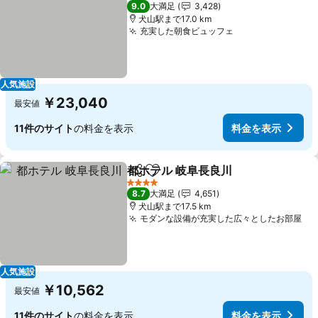
3 ホテルのランク
9.0
大満足
3,428
犬山駅まで17.0 km
充実した朝食ビュッフェ
人気施設
￥23,040
最安値
11件のサイト
の料金を表示
料金を表示
都ホテル 岐阜長良川
シェア
お気に入りに追加
4 ホテルのランク
8.7
大満足
4,651
犬山駅まで17.5 km
モダンな設備が充実した広々としたお部屋
人気施設
￥10,562
最安値
11件のサイト
の料金を表示
料金を表示