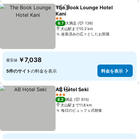
The Book Lounge Hotel
シェア
お気に入りに追加
Kani
2 ホテルのランク
8.7
大満足
136
犬山駅まで10.2 km
改装済みの広々としたお部屋
￥7,038
最安値
5件のサイト
の料金を表示
料金を表示
AB Hotel Seki
シェア
お気に入りに追加
3 ホテルのランク
8.2
満足
615
犬山駅まで11.8 km
毎日のビュッフェ式朝食