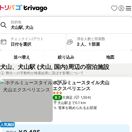
お気に入り
ログイ
メ
目的地
犬山駅, 犬山
チェックイン/アウト
滞在人数と部屋数
日付を選択
2 人、1 部屋
並べ替え
絞り込み
地図
犬山、犬山駅 (犬山, 国内)周辺の宿泊施設
弊社への手数料が検索結果に及ぼす影響について
ホテルミュースタイル犬山
シェア
お気に入りに追加
エクスペリエンス
3 ホテルのランク
8.7
大満足
1,504
犬山駅まで0.1 km
電車を眺められるお部屋
人気施設