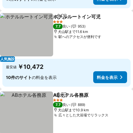
ホテルルートイン可児
シェア
お気に入りに追加
3 ホテルのランク
7.7
良い
953
犬山駅まで11.6 km
駅へのアクセスが便利です
人気施設
￥10,472
最安値
10件のサイト
の料金を表示
料金を表示
ABホテル各務原
シェア
お気に入りに追加
3 ホテルのランク
7.7
良い
889
犬山駅まで10.9 km
広々とした大浴場でリラックス