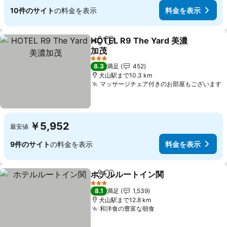
10件のサイト
の料金を表示
料金を表示
HOTEL R9 The Yard 美濃
シェア
お気に入りに追加
加茂
3 ホテルのランク
8.3
満足
452
犬山駅まで10.3 km
マッサージチェア付きのお部屋もございます
￥5,952
最安値
9件のサイト
の料金を表示
料金を表示
ホテルルートイン関
シェア
お気に入りに追加
3 ホテルのランク
8.1
満足
1,539
犬山駅まで12.8 km
和洋食の豊富な朝食