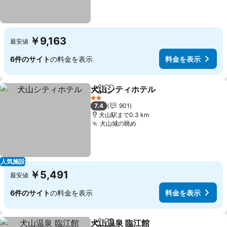
￥9,163
最安値
6件のサイト
の料金を表示
料金を表示
犬山シティホテル
シェア
お気に入りに追加
2 ホテルのランク
7.4
901
犬山駅まで0.3 km
犬山城の眺め
人気施設
￥5,491
最安値
6件のサイト
の料金を表示
料金を表示
犬山温泉 臨江館