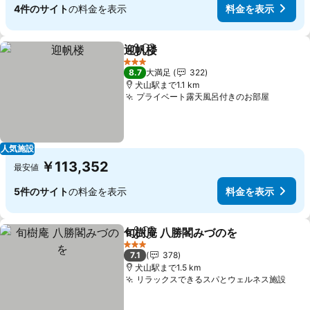
4件のサイト
の料金を表示
料金を表示
迎帆楼
シェア
お気に入りに追加
3 ホテルのランク
8.7
大満足
322
犬山駅まで1.1 km
プライベート露天風呂付きのお部屋
人気施設
￥113,352
最安値
5件のサイト
の料金を表示
料金を表示
旬樹庵 八勝閣みづのを
シェア
お気に入りに追加
3 ホテルのランク
7.1
378
犬山駅まで1.5 km
リラックスできるスパとウェルネス施設