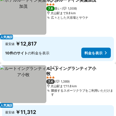
ホテルルートイン美濃加茂
シェア
お気に入りに追加
3 ホテルのランク
7.8
良い
1,008
犬山駅まで9.8 km
広々とした大浴場とサウナ
人気施設
￥12,817
最安値
10件のサイト
の料金を表示
料金を表示
ルートイングランティア小
シェア
お気に入りに追加
牧
3 ホテルのランク
7.4
1,389
犬山駅まで11.8 km
隣接するスポーツクラブをご利用いただけま
す
人気施設
￥11,312
最安値