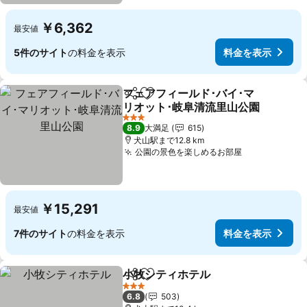
￥6,362
最安値
5件のサイト
の料金を表示
料金を表示
フェアフィールド･バイ･マ
シェア
お気に入りに追加
リオット･岐阜清流里山公園
3 ホテルのランク
8.9
大満足
615
犬山駅まで12.8 km
公園の景色を楽しめるお部屋
￥15,291
最安値
7件のサイト
の料金を表示
料金を表示
小牧シティホテル
シェア
お気に入りに追加
3 ホテルのランク
6.8
503