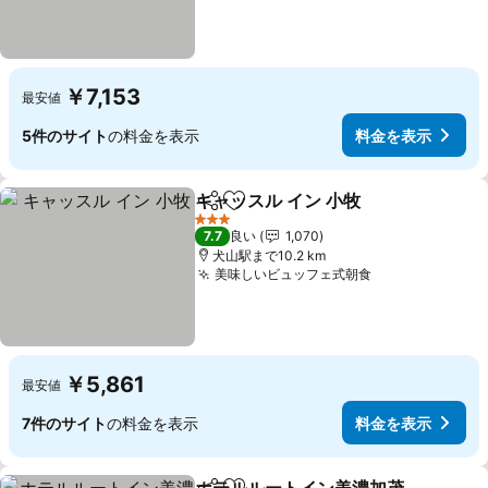
￥7,153
最安値
5件のサイト
の料金を表示
料金を表示
キャッスル イン 小牧
シェア
お気に入りに追加
3 ホテルのランク
7.7
良い
1,070
犬山駅まで10.2 km
美味しいビュッフェ式朝食
￥5,861
最安値
7件のサイト
の料金を表示
料金を表示