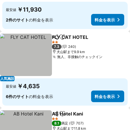
￥11,930
最安値
2件のサイト
の料金を表示
料金を表示
FLY CAT HOTEL
シェア
お気に入りに追加
2 ホテルのランク
7.3
240
犬山駅まで9.9 km
無人、非接触のチェックイン
人気施設
￥4,635
最安値
6件のサイト
の料金を表示
料金を表示
AB Hotel Kani
シェア
お気に入りに追加
2 ホテルのランク
8.1
満足
707
犬山駅まで11.8 km