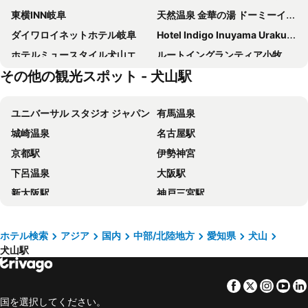
東横INN岐阜
天然温泉 金華の湯 ドーミーイン岐阜駅前
ダイワロイネットホテル岐阜
Hotel Indigo Inuyama Urakuen Garden By Ihg
ホテルミュースタイル犬山エクスペリエンス
ルートイングランティア小牧
その他の観光スポット - 犬山駅
岐阜グランドホテル
ホテル ザ ガーデン VI 一宮
ホテルリソル岐阜
コンフォートホテル岐阜
ユニバーサル スタジオ ジャパン
有馬温泉
ホテルセレクトイン名古屋岩倉駅前
ホテル Joy – アダルト オンリー
城崎温泉
名古屋駅
犬山ミヤコホテル
一宮グリーンホテル
京都駅
伊勢神宮
ＡＢホテル小牧
ホテルルートイン関
下呂温泉
大阪駅
ホテルプラザ勝川
ビジネスホテルフィズ名古屋空港
新大阪駅
神戸三宮駅
名鉄小牧ホテル
犬山シティホテル
ナガシマスパーランド
梅田駅
ABホテル各務原
長良川清流ホテル
京セラドーム大阪
伊勢志摩
キャッスル イン 小牧
ビジネスホテル サカイ
ホテル検索
アジア
国内
中部/北陸地方
愛知県
犬山
犬山駅
上高地
熱海温泉
小牧シティホテル
岐阜キャッスルイン
長野駅
富士急ハイランド
ホテルルートイン一宮駅前
ホテルルートイン多治見インター
Facebook
Twitter
Insta
Yo
金沢駅
箱根湯本温泉
小牧セントラル
一宮シティホテル
国を選択してください。