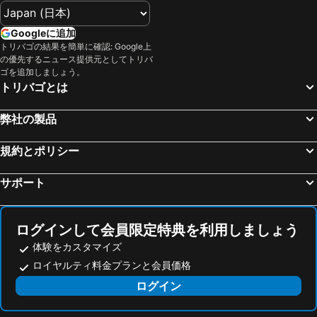
ナゴヤドーム
Namba Station
ＡＢホテル一宮
Hotel Route Inn Ginan -Kokudo 21 Gou-
浜名湖
栄駅
HOTEL CHRISTMAS 一宮
ホテルスポーツパルコ
Googleに追加
静岡駅
河口湖
トリバゴの結果を簡単に確認: Google上
くれたけインプレミアム多治見駅前
東横INN 名古屋尾張一宮駅前
の優先するニュース提供元としてトリバ
阪神甲子園球場
富山駅
ウォーターゲート 一宮
オースタット国際ホテル多治見
ゴを追加しましょう。
トリバゴとは
三宮駅
福井駅
バニラ小牧
ABホテル岐阜
鈴鹿サーキット
関西国際空港
ロコガーデン小牧
ホテルルートイン各務原
弊社の製品
宇奈月温泉
天王寺駅
アパホテル＜尾張一宮駅前＞
ホテルウォーターゲート岐阜
湯河原温泉
高野山
規約とポリシー
G HOTEL 一宮 -Hotel & Resorts-
犬山ドルフィンリゾート各務原店
Fujisan
琵琶湖
犬山セントラルホテル
Inuyama Miyako Hotel
サポート
大阪城ホール
金山駅
名鉄犬山ホテル
Hotel Embassy Inuyama
奈良駅
飛騨高山温泉
レイクサイド入鹿
Komaki Hotel Auraort
ログインして会員限定特典を利用しましょう
天橋立温泉
心斎橋駅
美濃加茂ステーションホテル
ホテルルートイン美濃加茂
体験をカスタマイズ
岐阜駅
なばなの里
シティ ホテル 美濃加茂
FLY CAT HOTEL
ロイヤルティ料金プランと会員価格
和倉温泉
中部国際空港セントレア
The Book Lounge Hotel Kani
フェアフィールド･バイ･マリオット･岐阜清流里山公園
ログイン
弁天町駅
山中温泉
ホテル HanaBi -大人専用-
Nagoya Premium Hotel
犬山駅
小牧駅
ホテル エイシア - 大人専用
プリンセスコート