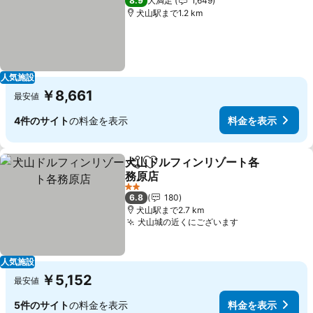
8.9
大満足
1,649
犬山駅まで1.2 km
人気施設
￥8,661
最安値
4件のサイト
の料金を表示
料金を表示
犬山ドルフィンリゾート各
シェア
お気に入りに追加
務原店
2 ホテルのランク
6.8
180
犬山駅まで2.7 km
犬山城の近くにございます
人気施設
￥5,152
最安値
5件のサイト
の料金を表示
料金を表示