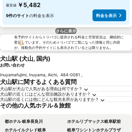
￥5,482
最安値
9件のサイト
の料金を表示
料金を表示
さらに表示
各予約サイトからトリバゴに提供される料金と空室状況は、継続的に
変化しています。そのためトリバゴでご覧になった情報と同じ内容
が、移動先の予約サイトにも表示されているとは限りません。
犬山駅 (犬山, 国内)
お問い合わせ
Inuyamafujimi, Inuyama, Aichi
,
484-0081
,
犬山駅に関するよくある質問
犬山駅が犬山で人気がある理由は何ですか？
犬山駅の近くにはどんな宿泊施設がありますか？
犬山駅の近くには他にどんな観光名所がありますか？
その他の人気ホテル＆旅館
都ホテル 岐阜長良川
ホテルリブマックス岐阜駅前
ホテルイルクレド岐阜
岐阜ワシントンホテルプラザ