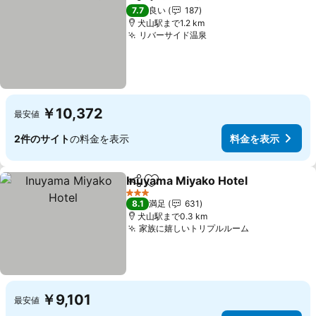
シェア
お気に入りに追加
7.7
良い
187
犬山駅まで1.2 km
リバーサイド温泉
￥10,372
最安値
2件のサイト
の料金を表示
料金を表示
Inuyama Miyako Hotel
シェア
お気に入りに追加
3 ホテルのランク
8.1
満足
631
犬山駅まで0.3 km
家族に嬉しいトリプルルーム
￥9,101
最安値