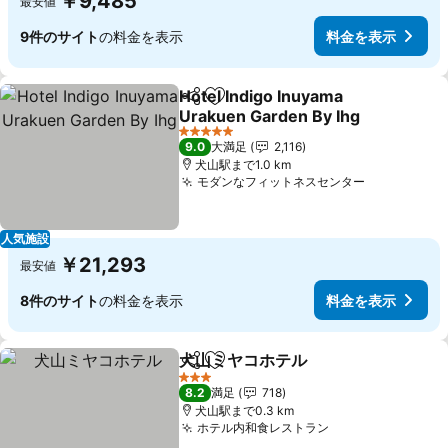
￥9,485
最安値
9件のサイト
の料金を表示
料金を表示
Hotel Indigo Inuyama
シェア
お気に入りに追加
Urakuen Garden By Ihg
5 ホテルのランク
9.0
大満足
2,116
犬山駅まで1.0 km
モダンなフィットネスセンター
人気施設
￥21,293
最安値
8件のサイト
の料金を表示
料金を表示
犬山ミヤコホテル
シェア
お気に入りに追加
3 ホテルのランク
8.2
満足
718
犬山駅まで0.3 km
ホテル内和食レストラン