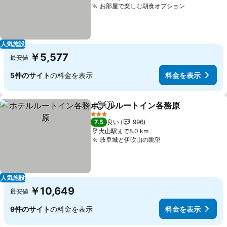
お部屋で楽しむ朝食オプション
人気施設
￥5,577
最安値
5件のサイト
の料金を表示
料金を表示
ホテルルートイン各務原
シェア
お気に入りに追加
3 ホテルのランク
7.5
良い
996
犬山駅まで8.0 km
岐阜城と伊吹山の眺望
人気施設
￥10,649
最安値
9件のサイト
の料金を表示
料金を表示