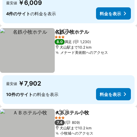
￥6,009
最安値
4件のサイト
の料金を表示
料金を表示
名鉄小牧ホテル
シェア
お気に入りに追加
3 ホテルのランク
8.0
満足
1,230
犬山駅まで10.2 km
メナード美術館へのアクセス
￥7,902
最安値
10件のサイト
の料金を表示
料金を表示
ＡＢホテル小牧
シェア
お気に入りに追加
3 ホテルのランク
7.4
809
犬山駅まで10.2 km
小牧城へのアクセス