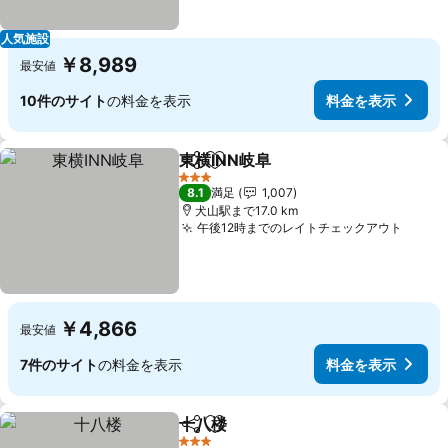
人気施設
￥8,989
最安値
10件のサイト
の料金を表示
料金を表示
東横INN岐阜
シェア
お気に入りに追加
3 ホテルのランク
8.1
満足
1,007
犬山駅まで17.0 km
午後12時までのレイトチェックアウト
￥4,866
最安値
7件のサイト
の料金を表示
料金を表示
十八楼
シェア
お気に入りに追加