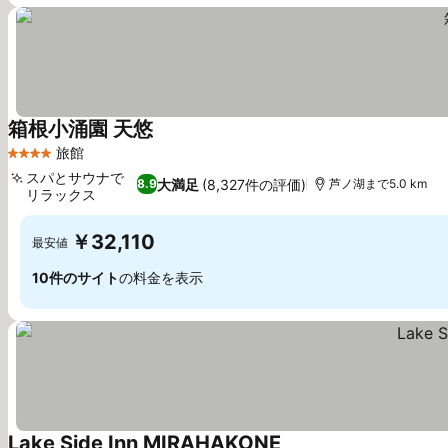
箱根小涌園 天悠
料金を表示
旅館
4 ホテルのランク
スパとサウナで
大満足
(8,327件の評価)
8.9
芦ノ湖まで5.0 km
リラックス
料金を表示
￥32,110
最安値
10件のサイト
の料金を表示
Lake Side Inn MIRAHAKONE