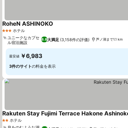
RoheN ASHINOKO
料金を表示
ホテル
3 ホテルのランク
ユニークなカプセ
大満足
(3,158件の評価)
8.8
芦ノ湖まで1.1 km
ル宿泊施設
料金を表示
￥6,983
最安値
3件のサイト
の料金を表示
Rakuten Stay Fujimi Terrace Hakone Ashinok
ホテル
2 ホテルのランク
息をのむような湖