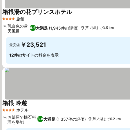
箱根湯の花プリンスホテル
料金を表示
旅館
4 ホテルのランク
乳白色の露
大満足
(1,945件の評価)
8.6
芦ノ湖まで3.5 km
天風呂
料金を表示
￥23,521
最安値
12件のサイト
の料金を表示
箱根 吟遊
料金を表示
ホテル
4 ホテルのランク
お部屋で懐石料
大満足
(1,357件の評価)
8.8
芦ノ湖まで6.2 km
理を堪能
料金を表示