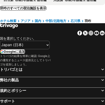
白川村, 中部/北陸地方 宿泊施設 -
小谷村, 中部/北陸地方 宿泊施設 -
南砺市, 中部/北陸地方 宿泊施設 -
能美市, 中部/北陸地方 宿泊施設 -
羽咋のすべての宿泊施設を表示
志賀町, 中部/北陸地方 宿泊施設 -
珠洲, 中部/北陸地方 宿泊施設 -
ホテル検索
アジア
国内
中部/北陸地方
石川県
羽咋
かほく市, 中部/北陸地方 宿泊施設 -
飛騨, 中部/北陸地方 宿泊施設 -
上市町, 中部/北陸地方 宿泊施設 -
射水, 中部/北陸地方 宿泊施設 -
Facebook
Twitter
Insta
Yo
朝日町, 中部/北陸地方 宿泊施設 -
野々市市, 中部/北陸地方 宿泊施設 -
国を選択してください。
名古屋, 中部/北陸地方 宿泊施設 -
松本, 中部/北陸地方 宿泊施設 -
浜松, 中部/北陸地方 宿泊施設 -
静岡, 中部/北陸地方 宿泊施設 -
Googleに追加
高山, 中部/北陸地方 宿泊施設 -
下呂市, 中部/北陸地方 宿泊施設 -
トリバゴの結果を簡単に確認: Google上
の優先するニュース提供元としてトリバ
岐阜, 中部/北陸地方 宿泊施設 -
笛吹市, 中部/北陸地方 宿泊施設 -
ゴを追加しましょう。
甲府, 中部/北陸地方 宿泊施設 -
東京, 関東地方 宿泊施設 -
トリバゴとは
大阪, 近畿地方 宿泊施設 -
福岡, 九州地方 宿泊施設 -
弊社の製品
札幌, 北海道 宿泊施設 -
浦安市, 関東地方 宿泊施設 -
京都, 近畿地方 宿泊施設 -
横浜, 関東地方 宿泊施設 -
規約とポリシー
神戸, 近畿地方 宿泊施設 -
サポート