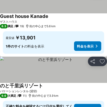
Guest house Kanade
ゲストハウス
8.3
満足
19
街の中心まで5.6 km
￥13,901
最安値
1件のサイト
の料金を表示
料金を表示
シェア
お
のと千里浜リゾート
バケーションレンタル (貸切)
9.6
大満足
11
街の中心まで3.9 km
正確な料金を確認するには日付を選択してく