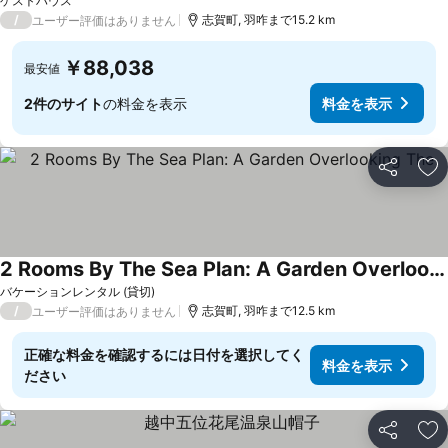
ゲストハウス
/
志賀町, 羽咋まで15.2 km
ユーザー評価はありません
￥88,038
最安値
2件のサイト
の料金を表示
料金を表示
シェア
お
2 Rooms By The Sea Plan: A Garden Overlooking The
バケーションレンタル (貸切)
/
志賀町, 羽咋まで12.5 km
ユーザー評価はありません
正確な料金を確認するには日付を選択してく
料金を表示
ださい
シェア
お