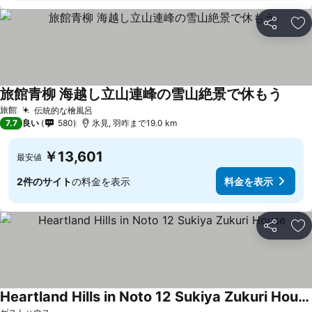
シェア
お
旅館青柳 海越し立山連峰の雪山絶景で休もう
旅館
伝統的な檜風呂
7.7
良い
580
氷見, 羽咋まで19.0 km
￥13,601
最安値
2件のサイト
の料金を表示
料金を表示
シェア
お
Heartland Hills in Noto 12 Sukiya Zukuri House