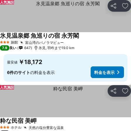
人気施設
シェア
お
氷見温泉郷 魚巡りの宿 永芳閣
旅館
富山湾のパノラマビュー
3 ホテルのランク
7.9
良い
647
氷見, 羽咋まで19.0 km
￥18,172
最安値
6件のサイト
の料金を表示
料金を表示
人気施設
シェア
お
粋な民宿 美岬
ホテル
天然の塩分豊富な温泉
3 ホテルのランク