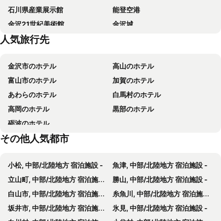
石川県産業展示館
能登空港
金沢21世紀美術館
金沢城
人気旅行先
富山空港
ひがし茶屋街
長町
高岡テクノドーム
金沢市のホテル
高山のホテル
近江町市場
主計町茶屋街
富山市のホテル
加賀のホテル
Katamachi
岸渡川
あわらのホテル
白馬村のホテル
武家屋敷跡野村家
兼六町
高岡のホテル
黒部のホテル
主計町
Kanazawa Castle
砺波のホテル
その他人気都市
小松, 中部/北陸地方 宿泊施設 -
魚津, 中部/北陸地方 宿泊施設 -
立山町, 中部/北陸地方 宿泊施設 -
勝山, 中部/北陸地方 宿泊施設 -
白山市, 中部/北陸地方 宿泊施設 -
糸魚川, 中部/北陸地方 宿泊施設 -
坂井市, 中部/北陸地方 宿泊施設 -
氷見, 中部/北陸地方 宿泊施設 -