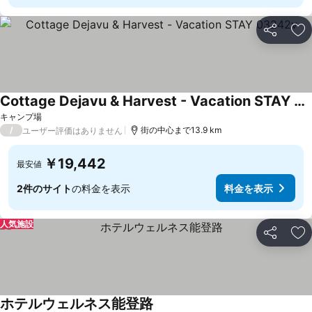
シェア
お
Cottage Dejavu & Harvest - Vacation STAY 03242v
キャンプ場
/
街の中心まで13.9 km
ユーザー評価はありません
￥19,442
最安値
2件のサイト
の料金を表示
料金を表示
人気施設
シェア
お
ホテルウェルネス能登路