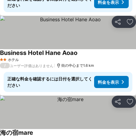
料金を表示
ださい
シェア
お
Business Hotel Hane Aoao
ホテル
2 ホテルのランク
/
街の中心まで1.6 km
ユーザー評価はありません
正確な料金を確認するには日付を選択してく
料金を表示
ださい
シェア
お
海の宿mare