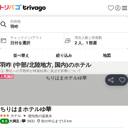
お気に入り
ログイ
メ
目的地
羽咋
チェックイン/アウト
滞在人数と部屋数
日付を選択
2 人、1 部屋
並べ替え
絞り込み
地図
羽咋 (中部/北陸地方, 国内)のホテル
弊社への手数料が検索結果に及ぼす影響について
人気施設
シェア
お
ちりはまホテルゆ華
ホテル
琥珀色の温泉水
3 ホテルのランク
8.5
大満足
563
街の中心まで1.5 km