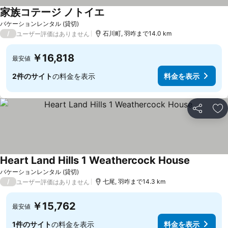
家族コテージ ノトイエ
バケーションレンタル (貸切)
/
石川町, 羽咋まで14.0 km
ユーザー評価はありません
￥16,818
最安値
2件のサイト
の料金を表示
料金を表示
シェア
お
Heart Land Hills 1 Weathercock House
バケーションレンタル (貸切)
/
七尾, 羽咋まで14.3 km
ユーザー評価はありません
￥15,762
最安値
1件のサイト
の料金を表示
料金を表示