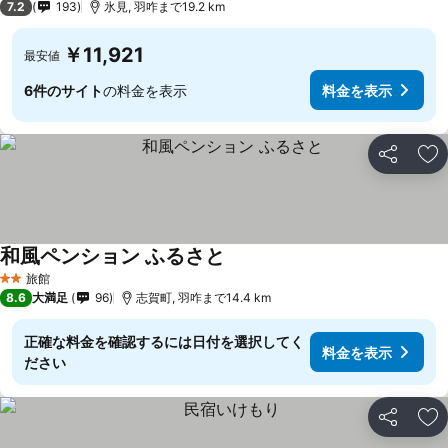
7.2
193
氷見, 羽咋まで19.2 km
￥11,921
最安値
6件のサイト
の料金を表示
料金を表示
シェア
お
和風ペンション ふるさと
旅館
2 ホテルのランク
8.6
大満足
96
志賀町, 羽咋まで14.4 km
正確な料金を確認するには日付を選択してく
料金を表示
ださい
シェア
お