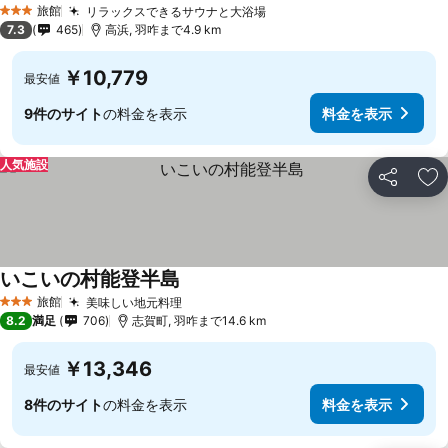
旅館
リラックスできるサウナと大浴場
3 ホテルのランク
7.3
465
高浜, 羽咋まで4.9 km
￥10,779
最安値
9件のサイト
の料金を表示
料金を表示
人気施設
シェア
お
いこいの村能登半島
旅館
美味しい地元料理
3 ホテルのランク
8.2
満足
706
志賀町, 羽咋まで14.6 km
￥13,346
最安値
8件のサイト
の料金を表示
料金を表示