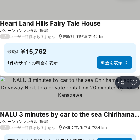
Heart Land Hills Fairy Tale House
バケーションレンタル (貸切)
/
志賀町, 羽咋まで14.1 km
ユーザー評価はありません
￥15,762
最安値
1件のサイト
の料金を表示
料金を表示
シェア
お
NALU 3 minutes by car to the sea Chirihama Naga Driveway Next to a private rental inn 20 minutes by car to Kanazawa
バケーションレンタル (貸切)
/
かほく市, 羽咋まで7.4 km
ユーザー評価はありません