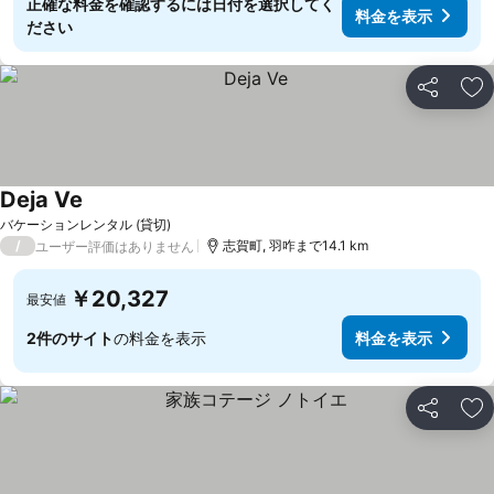
正確な料金を確認するには日付を選択してく
料金を表示
ださい
シェア
お
Deja Ve
バケーションレンタル (貸切)
/
志賀町, 羽咋まで14.1 km
ユーザー評価はありません
￥20,327
最安値
2件のサイト
の料金を表示
料金を表示
シェア
お