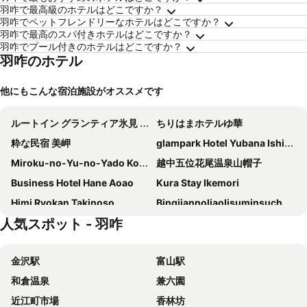
羽咋で最高級のホテルはどこですか？
羽咋でペットフレンドリーなホテルはどこですか？
羽咋で最高のスパ付きホテルはどこですか？
羽咋でプール付きのホテルはどこですか？
羽咋のホテル
他にもこんな宿泊施設がオススメです
ルートイン グランティア氷見 和蔵の宿
ちりはまホテルゆ華
粋な民宿 美岬
glampark Hotel Yubana Ishikawa
Miroku-no-Yu-no-Yado Kozaburo
越中五位花尾温泉山帽子
Business Hotel Hane Aoao
Kura Stay Ikemori
Himi Ryokan Takinoso
Bingjiannoliaolisuminsuchengshan
人気スポット - 羽咋
金沢駅
富山駅
和倉温泉
兼六園
近江町市場
香林坊