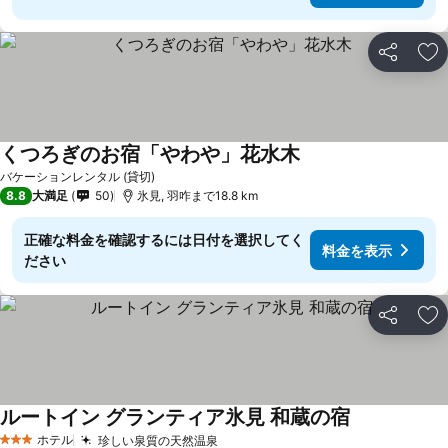
シェア
お
くつろぎのお宿「やわや」花水木
バケーションレンタル (貸切)
8.8
大満足
50
氷見, 羽咋まで18.8 km
正確な料金を確認するには日付を選択してく
料金を表示
ださい
シェア
お
ルートイン グランティア氷見 和蔵の宿
ホテル
珍しい泉質の天然温泉
3 ホテルのランク