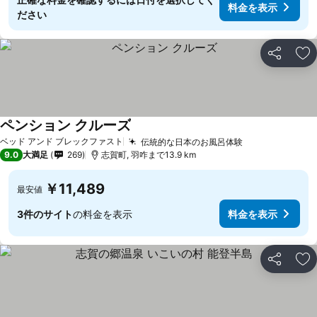
料金を表示
ださい
シェア
お
ペンション クルーズ
ベッド アンド ブレックファスト
伝統的な日本のお風呂体験
9.0
大満足
269
志賀町, 羽咋まで13.9 km
￥11,489
最安値
3件のサイト
の料金を表示
料金を表示
シェア
お