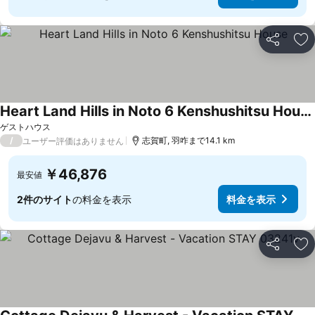
シェア
お
Heart Land Hills in Noto 6 Kenshushitsu House
ゲストハウス
/
志賀町, 羽咋まで14.1 km
ユーザー評価はありません
￥46,876
最安値
2件のサイト
の料金を表示
料金を表示
シェア
お