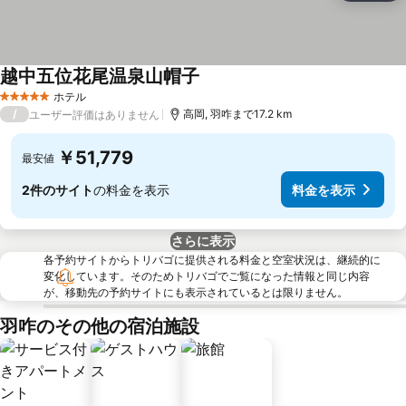
越中五位花尾温泉山帽子
ホテル
5 ホテルのランク
/
高岡, 羽咋まで17.2 km
ユーザー評価はありません
￥51,779
最安値
2件のサイト
の料金を表示
料金を表示
さらに表示
各予約サイトからトリバゴに提供される料金と空室状況は、継続的に
変化しています。そのためトリバゴでご覧になった情報と同じ内容
が、移動先の予約サイトにも表示されているとは限りません。
羽咋のその他の宿泊施設