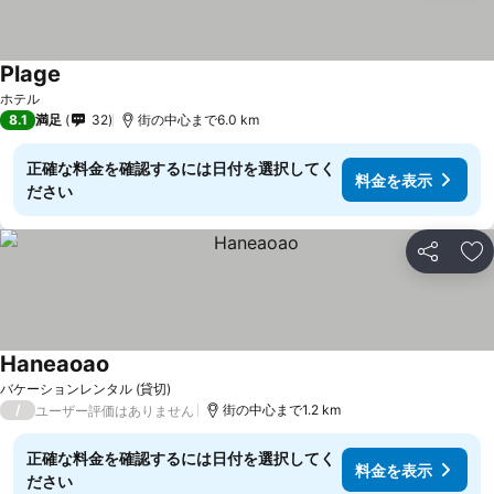
Plage
ホテル
8.1
満足
32
街の中心まで6.0 km
正確な料金を確認するには日付を選択してく
料金を表示
ださい
シェア
お
Haneaoao
バケーションレンタル (貸切)
/
街の中心まで1.2 km
ユーザー評価はありません
正確な料金を確認するには日付を選択してく
料金を表示
ださい