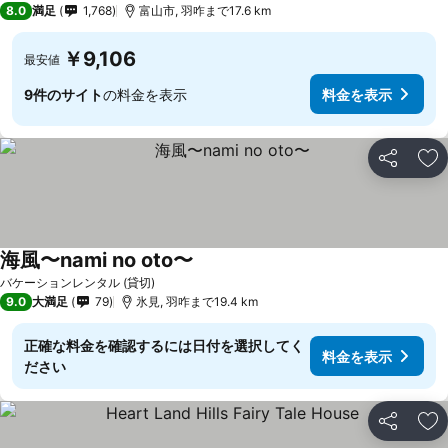
8.0
満足
1,768
富山市, 羽咋まで17.6 km
￥9,106
最安値
9件のサイト
の料金を表示
料金を表示
シェア
お
海風〜nami no oto〜
バケーションレンタル (貸切)
9.0
大満足
79
氷見, 羽咋まで19.4 km
正確な料金を確認するには日付を選択してく
料金を表示
ださい
シェア
お