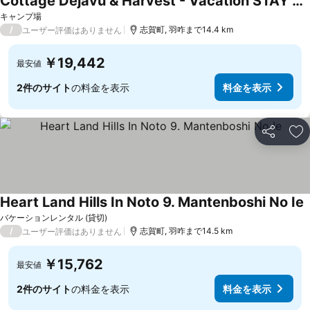
Cottage Dejavu & Harvest - Vacation STAY 03241v
キャンプ場
/
志賀町, 羽咋まで14.4 km
ユーザー評価はありません
￥19,442
最安値
2件のサイト
の料金を表示
料金を表示
シェア
お
Heart Land Hills In Noto 9. Mantenboshi No Ie
バケーションレンタル (貸切)
/
志賀町, 羽咋まで14.5 km
ユーザー評価はありません
￥15,762
最安値
2件のサイト
の料金を表示
料金を表示