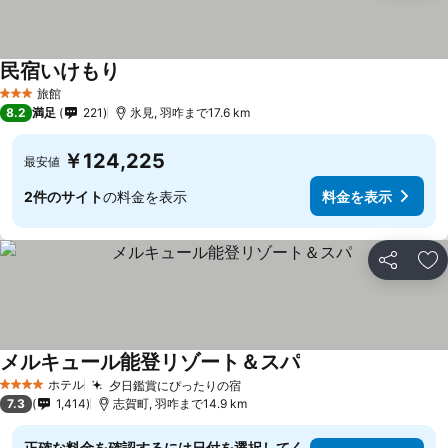
民宿いけもり
旅館
3 ホテルのランク
8.2
満足
221
氷見, 羽咋まで17.6 km
￥124,225
最安値
2件のサイト
の料金を表示
料金を表示
シェア
お
メルキュール能登リゾート＆スパ
ホテル
夕日鑑賞にぴったりの宿
4 ホテルのランク
7.3
1,414
志賀町, 羽咋まで14.9 km
正確な料金を確認するには日付を選択してく