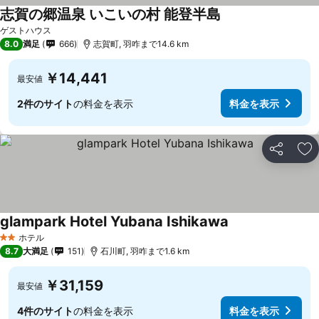
志賀の郷温泉 いこいの村 能登半島
ゲストハウス
8.0
満足
666
志賀町, 羽咋まで14.6 km
￥14,441
最安値
2件のサイト
の料金を表示
料金を表示
シェア
お
glampark Hotel Yubana Ishikawa
ホテル
2 ホテルのランク
8.7
大満足
151
石川町, 羽咋まで1.6 km
￥31,159
最安値
4件のサイト
の料金を表示
料金を表示