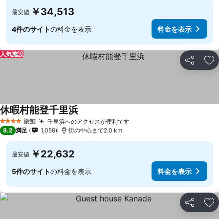
￥34,513
最安値
4件のサイト
の料金を表示
料金を表示
人気施設
シェア
お
休暇村能登千里浜
旅館
千里浜へのアクセスが便利です
4 ホテルのランク
8.2
満足
1,059
街の中心まで2.0 km
￥22,632
最安値
5件のサイト
の料金を表示
料金を表示
シェア
お