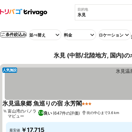
目的地
条件絞込み
並べ替え
料金
ロケーション
氷見 (中部/北陸地方, 国内)
人気施設
氷見温泉郷 魚巡りの宿 永芳閣
3 ホテルのランク
富山湾のパノラ
良い
(647件の評価)
7.9
街の中心まで3.6 km
マビュー
￥17,715
最安値