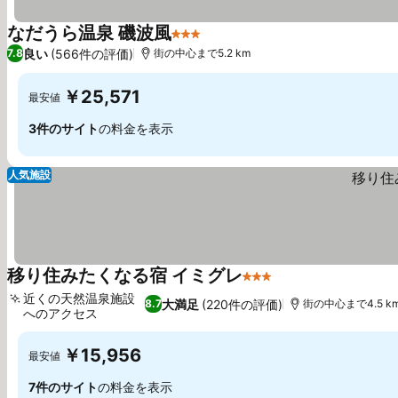
なだうら温泉 磯波風
3 ホテルのランク
良い
(566件の評価)
7.8
街の中心まで5.2 km
￥25,571
最安値
3件のサイト
の料金を表示
人気施設
移り住みたくなる宿 イミグレ
3 ホテルのランク
近くの天然温泉施設
大満足
(220件の評価)
8.7
街の中心まで4.5 k
へのアクセス
￥15,956
最安値
7件のサイト
の料金を表示