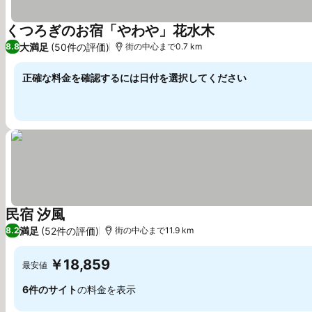
くつろぎのお宿「やわや」花水木
大満足
(50件の評価)
8.8
街の中心まで0.7 km
正確な料金を確認するには日付を選択してください
民宿 汐風
満足
(52件の評価)
8.2
街の中心まで11.9 km
￥18,859
最安値
6件のサイト
の料金を表示