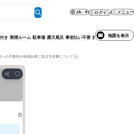
JA · ￥
メニュー
ログイン
地図を表示
付き
禁煙ルーム
駐車場
露天風呂
事前払い不要
旅館
WiFi
ゲストハ
社への手数料が検索結果に及ぼす影響について
お気に入りに追加
シェア