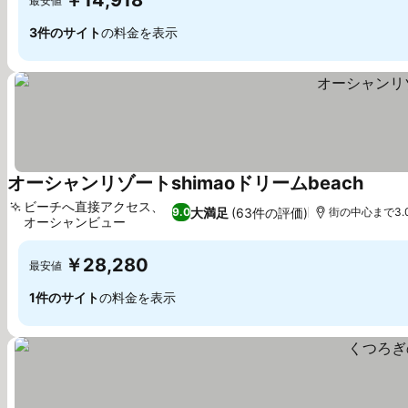
￥14,918
最安値
3件のサイト
の料金を表示
オーシャンリゾートshimaoドリームbeach
ビーチへ直接アクセス、
大満足
(63件の評価)
9.0
街の中心まで3.0
オーシャンビュー
￥28,280
最安値
1件のサイト
の料金を表示