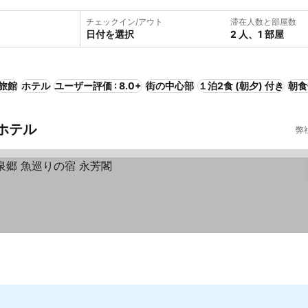
チェックイン/アウト
滞在人数と部屋数
日付を選択
2 人、1 部屋
旅館
ホテル
ユーザー評価 : 8.0+
街の中心部
１泊2食 (朝夕) 付き
朝食
のホテル
弊