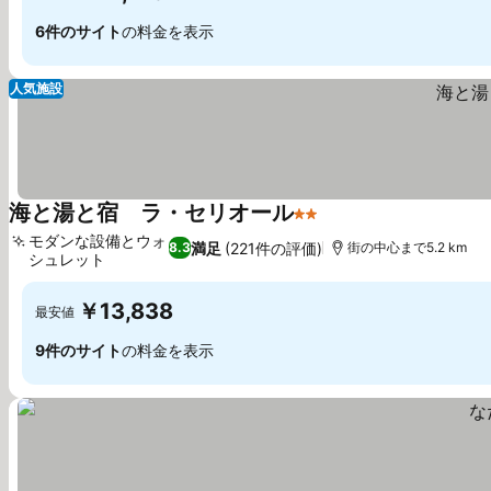
6件のサイト
の料金を表示
人気施設
海と湯と宿 ラ・セリオール
2 ホテルのランク
モダンな設備とウォ
満足
(221件の評価)
8.3
街の中心まで5.2 km
シュレット
￥13,838
最安値
9件のサイト
の料金を表示