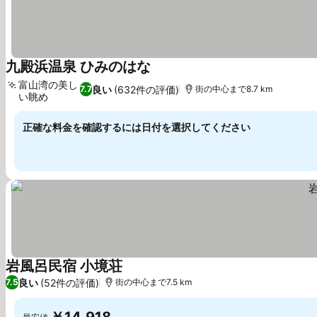
九殿浜温泉 ひみのはな
富山湾の美し
良い
(632件の評価)
7.7
街の中心まで8.7 km
い眺め
正確な料金を確認するには日付を選択してください
岩風呂民宿 小境荘
良い
(52件の評価)
7.5
街の中心まで7.5 km