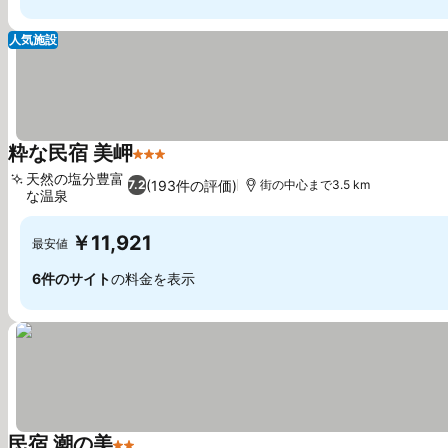
人気施設
粋な民宿 美岬
3 ホテルのランク
天然の塩分豊富
(193件の評価)
7.2
街の中心まで3.5 km
な温泉
￥11,921
最安値
6件のサイト
の料金を表示
民宿 潮の美