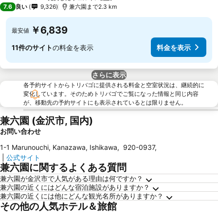
3 ホテルのランク
7.6
良い
9,326
兼六園まで2.3 km
￥6,839
最安値
11件のサイト
の料金を表示
料金を表示
さらに表示
各予約サイトからトリバゴに提供される料金と空室状況は、継続的に
変化しています。そのためトリバゴでご覧になった情報と同じ内容
が、移動先の予約サイトにも表示されているとは限りません。
兼六園 (金沢市, 国内)
お問い合わせ
1-1 Marunouchi, Kanazawa, Ishikawa
,
920-0937
,
|
公式サイト
兼六園に関するよくある質問
兼六園が金沢市で人気がある理由は何ですか？
兼六園の近くにはどんな宿泊施設がありますか？
兼六園の近くには他にどんな観光名所がありますか？
その他の人気ホテル＆旅館