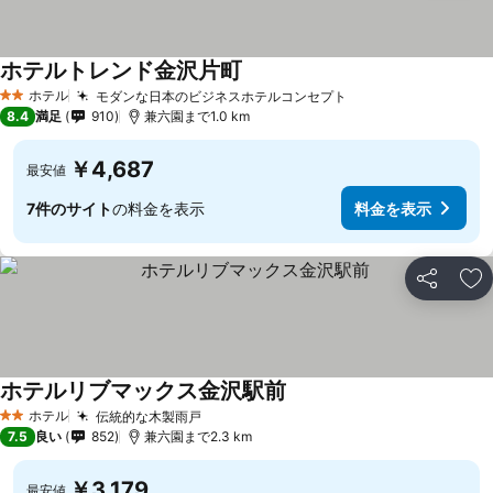
ホテルトレンド金沢片町
料金を表示
ホテル
モダンな日本のビジネスホテルコンセプト
料金を表示
2 ホテルのランク
8.4
満足
910
兼六園まで1.0 km
￥4,687
最安値
7件のサイト
の料金を表示
料金を表示
シェア
お
ホテルリブマックス金沢駅前
料金を表示
ホテル
伝統的な木製雨戸
料金を表示
2 ホテルのランク
7.5
良い
852
兼六園まで2.3 km
￥3,179
最安値