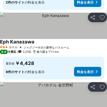
2件のサイト
の料金を表示
料金を表示
シェア
お
Eph Kanazawa
料金を表示
ホテル
ジャグジー付きの豪華なバスルーム
料金を表示
3 ホテルのランク
8.9
大満足
3,218
兼六園まで1.1 km
￥4,428
最安値
8件のサイト
の料金を表示
料金を表示
シェア
お