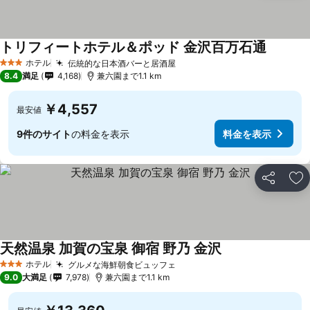
トリフィートホテル＆ポッド 金沢百万石通
料金を表
ホテル
伝統的な日本酒バーと居酒屋
料金を表示
3 ホテルのランク
8.4
満足
4,168
兼六園まで1.1 km
￥4,557
最安値
9件のサイト
の料金を表示
料金を表示
シェア
お
天然温泉 加賀の宝泉 御宿 野乃 金沢
料金を表示
ホテル
グルメな海鮮朝食ビュッフェ
料金を表示
3 ホテルのランク
9.0
大満足
7,978
兼六園まで1.1 km