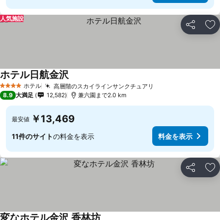
人気施設
シェア
お
ホテル日航金沢
料金を表示
ホテル
高層階のスカイラインサンクチュアリ
料金を表示
4 ホテルのランク
8.9
大満足
12,582
兼六園まで2.0 km
￥13,469
最安値
11件のサイト
の料金を表示
料金を表示
シェア
お
変なホテル金沢 香林坊