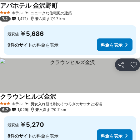
アパホテル 金沢野町
料金を表示
ホテル
ユニークな住宅風の建築
料金を表示
3 ホテルのランク
7.2
1,471
兼六園まで1.7 km
￥5,686
最安値
9件のサイト
の料金を表示
料金を表示
シェア
お
クラウンヒルズ金沢
料金を表示
ホテル
男女入れ替え制のくつろぎのサウナと浴場
料金を表示
3 ホテルのランク
6.7
1,029
兼六園まで0.7 km
￥5,270
最安値
8件のサイト
の料金を表示
料金を表示