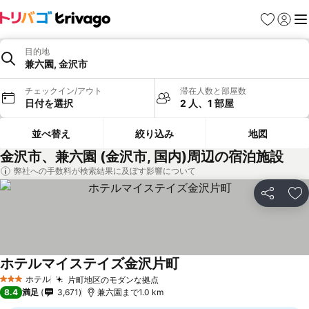
お気に入り
ログイ
メ
目的地
兼六園, 金沢市
チェックイン/アウト
滞在人数と部屋数
日付を選択
2 人、1 部屋
並べ替え
絞り込み
地図
金沢市、兼六園 (金沢市, 国内)周辺の宿泊施設
弊社への手数料が検索結果に及ぼす影響について
シェア
お
ホテルマイステイズ金沢片町
料金を表示
ホテル
片町地区のモダンな拠点
料金を表示
3 ホテルのランク
8.4
満足
3,671
兼六園まで1.0 km