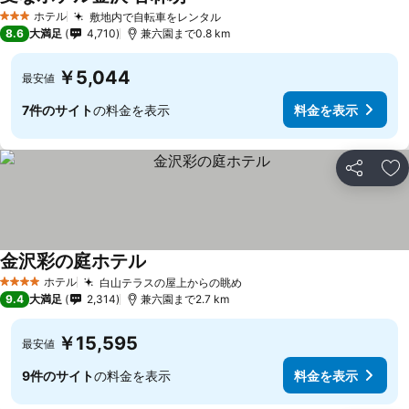
料金を表示
ホテル
敷地内で自転車をレンタル
料金を表示
3 ホテルのランク
8.6
大満足
4,710
兼六園まで0.8 km
￥5,044
最安値
7件のサイト
の料金を表示
料金を表示
シェア
お
金沢彩の庭ホテル
料金を表示
ホテル
白山テラスの屋上からの眺め
料金を表示
4 ホテルのランク
9.4
大満足
2,314
兼六園まで2.7 km
￥15,595
最安値
9件のサイト
の料金を表示
料金を表示