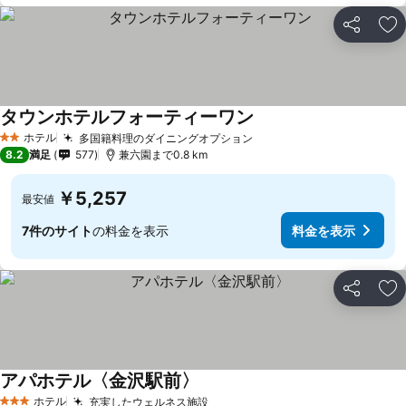
シェア
お
タウンホテルフォーティーワン
料金を表示
ホテル
多国籍料理のダイニングオプション
料金を表示
2 ホテルのランク
8.2
満足
577
兼六園まで0.8 km
￥5,257
最安値
7件のサイト
の料金を表示
料金を表示
シェア
お
アパホテル〈金沢駅前〉
料金を表示
ホテル
充実したウェルネス施設
料金を表示