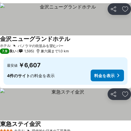
シェア
お
金沢ニューグランドホテル
料金を表示
ホテル
パノラマの街並みを望むバー
料金を表示
7.9
良い
1,595
兼六園まで1.0 km
￥6,607
最安値
4件のサイト
の料金を表示
料金を表示
シェア
お
東急ステイ金沢
料金を表示
ホテル
現代的な日本の工芸美学