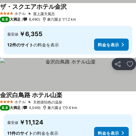
ザ・スクエアホテル金沢
料金を表示
ホテル
屋上露天風呂
料金を表示
4 ホテルのランク
8.8
大満足
8,490
兼六園まで1.2 km
￥6,355
最安値
12件のサイト
の料金を表示
料金を表示
シェア
お
金沢白鳥路 ホテル山楽
料金を表示
ホテル
天然琥珀色の温泉
料金を表示
4 ホテルのランク
8.8
大満足
4,046
兼六園まで0.6 km
￥11,124
最安値
11件のサイト
の料金を表示
料金を表示