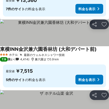
￥13,360
最安値
7件のサイト
の料金を表示
料金を表示
シェア
お
東横INN金沢兼六園香林坊 (大和デパート前)
料金を
ホテル
最新のウェルネスシャワー技術
料金を表示
3 ホテルのランク
7.9
良い
4,414
兼六園まで0.9 km
￥7,515
最安値
5件のサイト
の料金を表示
料金を表示
シェア
お