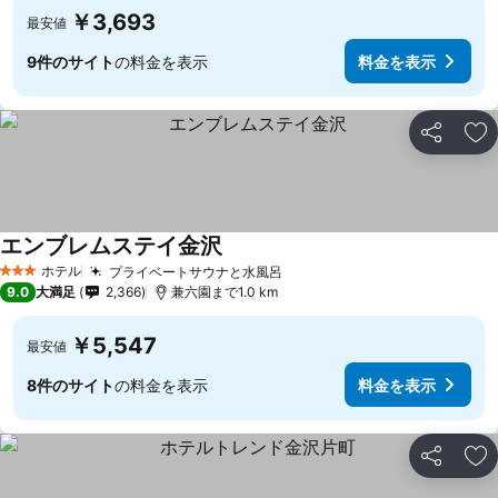
￥3,693
最安値
9件のサイト
の料金を表示
料金を表示
シェア
お
エンブレムステイ金沢
料金を表示
ホテル
プライベートサウナと水風呂
料金を表示
3 ホテルのランク
9.0
大満足
2,366
兼六園まで1.0 km
￥5,547
最安値
8件のサイト
の料金を表示
料金を表示
シェア
お