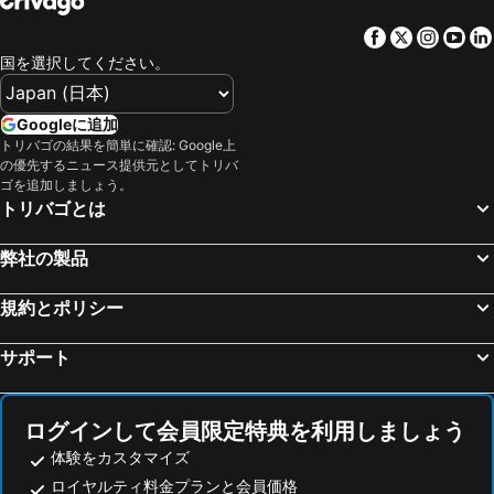
金山駅
飛騨高山温泉
スマイルホテル金沢西口駅前
R&Bホテル金沢駅西口
Facebook
Twitter
Insta
Yo
天橋立温泉
岐阜駅
SOKI KANAZAWA
KOKO HOTEL Premier 金沢香林坊
国を選択してください。
なばなの里
和倉温泉
アパホテル 金沢野町
金沢東急ホテル
中部国際空港セントレア
山中温泉
ホテル・トリフィート金沢
ホテルウィングインターナショナルプレミアム金沢駅前
Googleに追加
甲府駅
志賀高原
トリバゴの結果を簡単に確認: Google上
スーパーホテル Premier 金沢駅東口
金沢彩の庭ホテル
の優先するニュース提供元としてトリバ
野沢温泉
平湯温泉
ガーデンホテル金沢
変なホテル金沢 香林坊
ゴを追加しましょう。
トリバゴとは
湯の山温泉
白骨温泉
金沢セントラルホテル東館
金沢白鳥路 ホテル山楽
野沢温泉スキー場
白川郷
金沢国際ホテル
エイトポイントイン金沢
弊社の製品
伊根の舟屋
豊田市駅
アパホテル 金沢片町
KKR ホテル金沢
嵐山
苗場スキー場
規約とポリシー
アゴーラ・金沢
ホテルリブマックス金沢医大前
四条駅
河原町駅
Kenrokuen Garden House Hotel
カメリアイン雪椿
サポート
夕日ヶ浦温泉郷
善光寺
サニーハイツ
HOTEL AO Kanazawa
大津駅
戸隠神社
ファースト ホテル 金沢
Kulton Moct Kenroku
ログインして会員限定特典を利用しましょう
新穂高温泉
白馬八方尾根スキー場
クラウンヒルズ金沢
Kenroku Haitsu 101
体験をカスタマイズ
スキージャム勝山
烏丸駅
Kenroku Haitsu 302
HOTEL 香林居
ロイヤルティ料金プランと会員価格