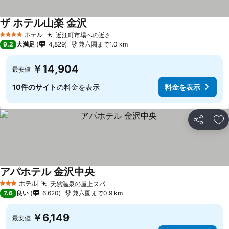
ザ ホテル山楽 金沢
料金を表示
ホテル
近江町市場への近さ
料金を表示
4 ホテルのランク
9.2
大満足
4,829
兼六園まで1.0 km
￥14,904
最安値
10件のサイト
の料金を表示
料金を表示
シェア
お
アパホテル 金沢中央
料金を表示
ホテル
天然温泉の屋上スパ
料金を表示
3 ホテルのランク
7.6
良い
6,620
兼六園まで0.9 km
￥6,149
最安値