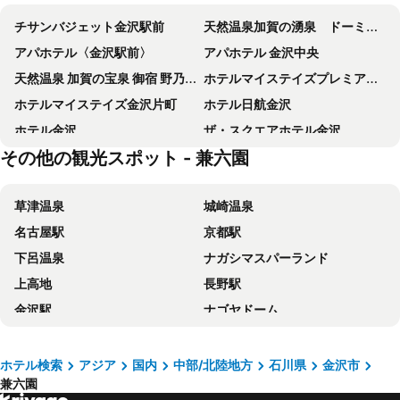
チサンバジェット金沢駅前
天然温泉加賀の湧泉 ドーミーイン金沢
アパホテル〈金沢駅前〉
アパホテル 金沢中央
天然温泉 加賀の宝泉 御宿 野乃 金沢
ホテルマイステイズプレミア金沢
ホテルマイステイズ金沢片町
ホテル日航金沢
ホテル金沢
ザ・スクエアホテル金沢
その他の観光スポット - 兼六園
ヴィアイン金沢
ANA クラウンプラザホテル金沢 IHG ホテル
金沢マンテンホテル駅前
ホテルマイステイズ金沢キャッスル
草津温泉
城崎温泉
トリフィートホテル＆ポッド 金沢百万石通
ホテルフォルツァ金沢
名古屋駅
京都駅
ホテルリブマックス金沢駅前
ホテルビスタ金沢
下呂温泉
ナガシマスパーランド
金沢ニューグランドホテルプレミア
アパホテル〈金沢西〉
上高地
長野駅
OMO5 金沢片町 by 星野リゾート
三井ガーデンホテル金沢
金沢駅
ナゴヤドーム
東横INN金沢兼六園香林坊 (大和デパート前)
ダイワロイヤルホテル D-Premium 金沢
栄駅
富山駅
ザ ホテル山楽 金沢
ANA ホリデイ・イン金沢スカイ IHG ホテル
福井駅
鈴鹿サーキット
ホテルインターゲート金沢
東急ステイ金沢
ホテル検索
アジア
国内
中部/北陸地方
石川県
金沢市
兼六園
宇奈月温泉
琵琶湖
ホテルルートイン金沢駅前
スマイルホテルプレミアム金沢東口駅前