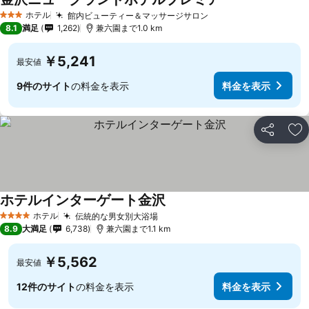
料金を表示
ホテル
館内ビューティー＆マッサージサロン
料金を表示
3 ホテルのランク
8.1
満足
1,262
兼六園まで1.0 km
￥5,241
最安値
9件のサイト
の料金を表示
料金を表示
シェア
お
ホテルインターゲート金沢
料金を表示
ホテル
伝統的な男女別大浴場
料金を表示
4 ホテルのランク
8.9
大満足
6,738
兼六園まで1.1 km
￥5,562
最安値
12件のサイト
の料金を表示
料金を表示