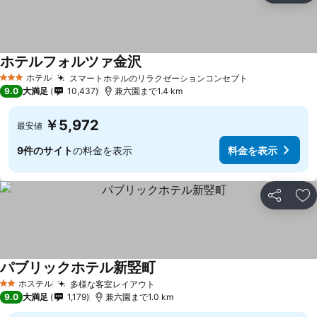
ホテルフォルツァ金沢
料金を表示
ホテル
スマートホテルのリラクゼーションコンセプト
料金を表示
3 ホテルのランク
9.0
大満足
10,437
兼六園まで1.4 km
￥5,972
最安値
9件のサイト
の料金を表示
料金を表示
シェア
お
パブリックホテル新竪町
料金を表示
ホステル
多様な客室レイアウト
料金を表示
2 ホテルのランク
9.0
大満足
1,179
兼六園まで1.0 km