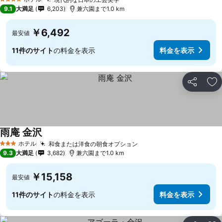
料金を表示
4 ホテルのランク
9.1
大満足
6,203
兼六園まで1.0 km
￥6,492
最安値
11件のサイト
の料金を表示
料金を表示
シェア
お
雨庵 金沢
料金を表示
ホテル
和食または洋食の朝食オプション
料金を表示
3 ホテルのランク
9.3
大満足
3,682
兼六園まで1.0 km
￥15,158
最安値
11件のサイト
の料金を表示
料金を表示