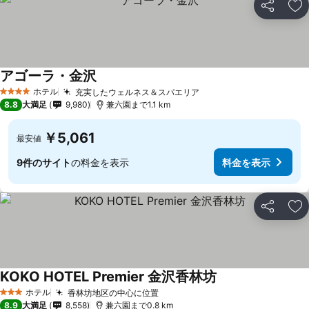
シェア
お
アゴーラ・金沢
料金を表示
ホテル
充実したウェルネス＆スパエリア
料金を表示
4 ホテルのランク
8.8
大満足
9,980
兼六園まで1.1 km
￥5,061
最安値
9件のサイト
の料金を表示
料金を表示
シェア
お
KOKO HOTEL Premier 金沢香林坊
料金を表示
ホテル
香林坊地区の中心に位置
料金を表示
3 ホテルのランク
8.9
大満足
8,558
兼六園まで0.8 km