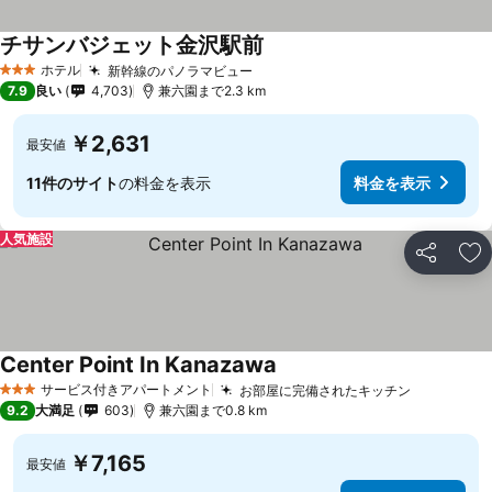
チサンバジェット金沢駅前
料金を表示
ホテル
新幹線のパノラマビュー
料金を表示
3 ホテルのランク
7.9
良い
4,703
兼六園まで2.3 km
￥2,631
最安値
11件のサイト
の料金を表示
料金を表示
人気施設
シェア
お
Center Point In Kanazawa
料金を表示
サービス付きアパートメント
お部屋に完備されたキッチン
料金を表
3 ホテルのランク
9.2
大満足
603
兼六園まで0.8 km
￥7,165
最安値