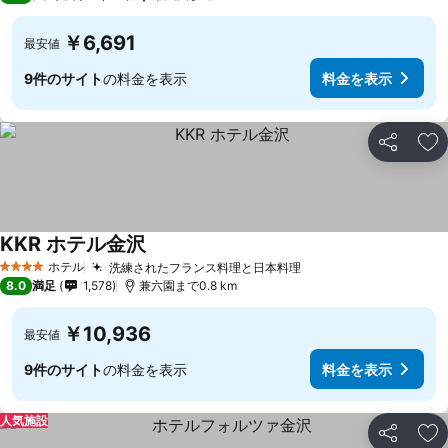
￥6,691
最安値
9件のサイト
の料金を表示
料金を表示
シェア
お
KKR ホテル金沢
料金を表示
ホテル
洗練されたフランス料理と日本料理
料金を表示
4 ホテルのランク
8.0
満足
1,578
兼六園まで0.8 km
￥10,936
最安値
9件のサイト
の料金を表示
料金を表示
人気施設
シェア
お