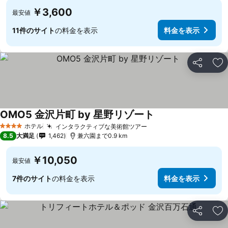
￥3,600
最安値
11件のサイト
の料金を表示
料金を表示
シェア
お
OMO5 金沢片町 by 星野リゾート
料金を表示
ホテル
インタラクティブな美術館ツアー
料金を表示
4 ホテルのランク
8.5
大満足
1,462
兼六園まで0.9 km
￥10,050
最安値
7件のサイト
の料金を表示
料金を表示
シェア
お