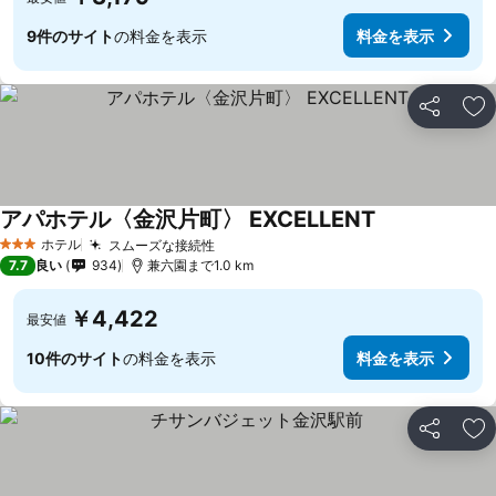
9件のサイト
の料金を表示
料金を表示
シェア
お
アパホテル〈金沢片町〉 EXCELLENT
料金を表示
ホテル
スムーズな接続性
料金を表示
3 ホテルのランク
7.7
良い
934
兼六園まで1.0 km
￥4,422
最安値
10件のサイト
の料金を表示
料金を表示
シェア
お