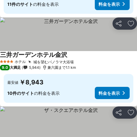
11件のサイト
の料金を表示
料金を表示
シェア
お
三井ガーデンホテル金沢
料金を表示
ホテル
城を望むパノラマ大浴場
料金を表示
4 ホテルのランク
9.0
大満足
5,944
兼六園まで1.1 km
￥8,943
最安値
10件のサイト
の料金を表示
料金を表示
シェア
お